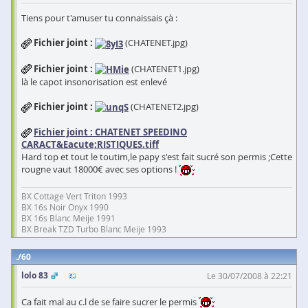
Tiens pour t'amuser tu connaissais çà :
Fichier joint :
(CHATENET.jpg)
Fichier joint :
(CHATENET1.jpg)
là le capot insonorisation est enlevé
Fichier joint :
(CHATENET2.jpg)
Fichier joint :
CHATENET SPEEDINO
CARACT&Eacute;RISTIQUES.tiff
Hard top et tout le toutim,le papy s'est fait sucré son permis ;Cette
rougne vaut 18000€ avec ses options !
BX Cottage Vert Triton 1993
BX 16s Noir Onyx 1990
BX 16s Blanc Meije 1991
BX Break TZD Turbo Blanc Meije 1993
60
lolo 83
Le 30/07/2008 à 22:21
Ca fait mal au c.l de se faire sucrer le permis