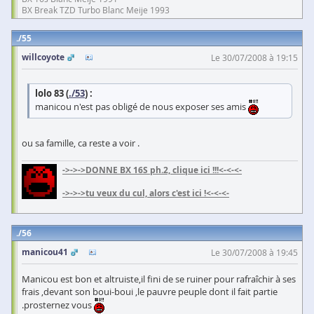
BX Break TZD Turbo Blanc Meije 1993
55
willcoyote
Le 30/07/2008 à 19:15
lolo 83 (
./53
) :
manicou n'est pas obligé de nous exposer ses amis
ou sa famille, ca reste a voir .
->->->DONNE BX 16S ph.2, clique ici !!!<-<-<-
->->->tu veux du cul, alors c'est ici !<-<-<-
56
manicou41
Le 30/07/2008 à 19:45
Manicou est bon et altruiste,il fini de se ruiner pour rafraîchir à ses
frais ,devant son boui-boui ,le pauvre peuple dont il fait partie
.prosternez vous