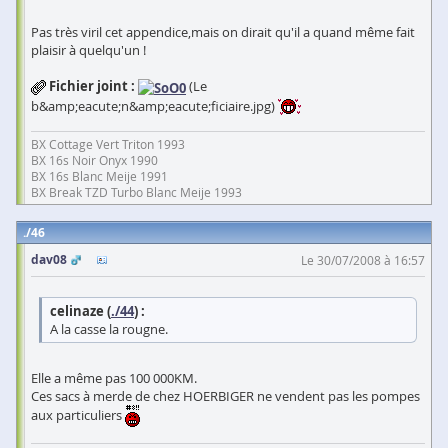
Pas très viril cet appendice,mais on dirait qu'il a quand même fait
plaisir à quelqu'un !
Fichier joint :
(Le
b&amp;eacute;n&amp;eacute;ficiaire.jpg)
BX Cottage Vert Triton 1993
BX 16s Noir Onyx 1990
BX 16s Blanc Meije 1991
BX Break TZD Turbo Blanc Meije 1993
46
dav08
Le 30/07/2008 à 16:57
celinaze (
./44
) :
A la casse la rougne.
Elle a même pas 100 000KM.
Ces sacs à merde de chez HOERBIGER ne vendent pas les pompes
aux particuliers