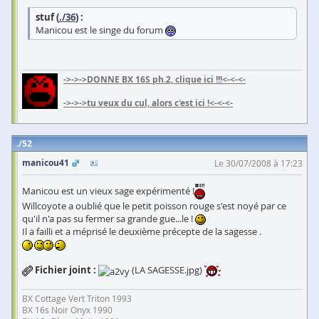
stuf (
./36
) :
Manicou est le singe du forum
->->->DONNE BX 16S ph.2, clique ici !!!<-<-<-
->->->tu veux du cul, alors c'est ici !<-<-<-
52
manicou41
Le 30/07/2008 à 17:23
Manicou est un vieux sage expérimenté !
Willcoyote a oublié que le petit poisson rouge s'est noyé par ce
qu'il n'a pas su fermer sa grande gue...le !
Il a failli et a méprisé le deuxième précepte de la sagesse .
Fichier joint :
(LA SAGESSE.jpg)
BX Cottage Vert Triton 1993
BX 16s Noir Onyx 1990