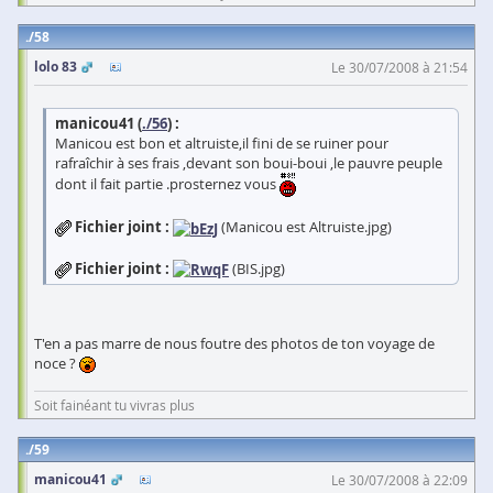
58
lolo 83
Le 30/07/2008 à 21:54
manicou41 (
./56
) :
Manicou est bon et altruiste,il fini de se ruiner pour
rafraîchir à ses frais ,devant son boui-boui ,le pauvre peuple
dont il fait partie .prosternez vous
Fichier joint :
(Manicou est Altruiste.jpg)
Fichier joint :
(BIS.jpg)
T'en a pas marre de nous foutre des photos de ton voyage de
noce ?
Soit fainéant tu vivras plus
59
manicou41
Le 30/07/2008 à 22:09