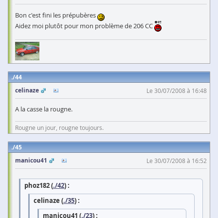
Bon c'est fini les prépubères
Aidez moi plutôt pour mon problème de 206 CC
44
celinaze
Le 30/07/2008 à 16:48
A la casse la rougne.
Rougne un jour, rougne toujours.
45
manicou41
Le 30/07/2008 à 16:52
phoz182 (
./42
) :
celinaze (
./35
) :
manicou41 (
./23
) :