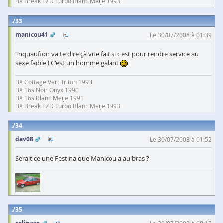
BX Break TZD Turbo Blanc Meije 1993
33
manicou41
Le 30/07/2008 à 01:39
Triquaufion va te dire çà vite fait si c'est pour rendre service au
sexe faible ! C'est un homme galant
BX Cottage Vert Triton 1993
BX 16s Noir Onyx 1990
BX 16s Blanc Meije 1991
BX Break TZD Turbo Blanc Meije 1993
34
dav08
Le 30/07/2008 à 01:52
Serait ce une Festina que Manicou a au bras ?
35
celinaze
Le 30/07/2008 à 08:18