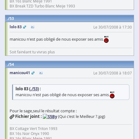
BX 16s Blanc Meije 1991
BX Break TZD Turbo Blanc Meije 1993
53
lolo 83
Le 30/07/2008 à 17:30
manicou n'est pas obligé de nous exposer ses amis
Soit fainéant tu vivras plus
54
manicou41
Le 30/07/2008 à 18:07
lolo 83 (
./53
) :
manicou n'est pas obligé de nous exposer ses amis
Pour le sage,seul le résultat compte :
Fichier joint :
(Qui c'est le Meilleur ?.jpg)
BX Cottage Vert Triton 1993
BX 16s Noir Onyx 1990
BX 16s Blanc Meije 1991