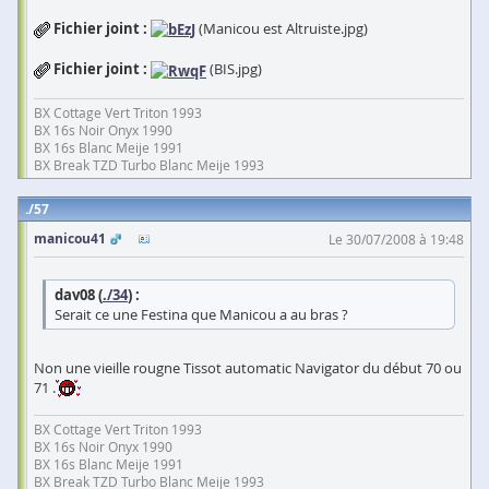
Fichier joint :
(Manicou est Altruiste.jpg)
Fichier joint :
(BIS.jpg)
BX Cottage Vert Triton 1993
BX 16s Noir Onyx 1990
BX 16s Blanc Meije 1991
BX Break TZD Turbo Blanc Meije 1993
57
manicou41
Le 30/07/2008 à 19:48
dav08 (
./34
) :
Serait ce une Festina que Manicou a au bras ?
Non une vieille rougne Tissot automatic Navigator du début 70 ou
71 .
BX Cottage Vert Triton 1993
BX 16s Noir Onyx 1990
BX 16s Blanc Meije 1991
BX Break TZD Turbo Blanc Meije 1993