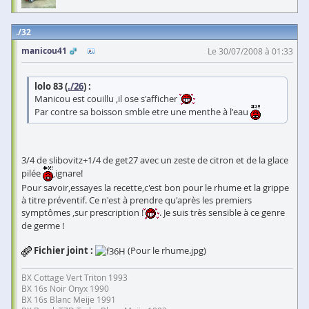
32
manicou41
Le 30/07/2008 à 01:33
lolo 83 (
./26
) :
Manicou est couillu ,il ose s'afficher
Par contre sa boisson smble etre une menthe à l'eau
3/4 de slibovitz+1/4 de get27 avec un zeste de citron et de la glace
pilée
,ignare!
Pour savoir,essayes la recette,c'est bon pour le rhume et la grippe
à titre préventif. Ce n'est à prendre qu'après les premiers
symptômes ,sur prescription !
. Je suis très sensible à ce genre
de germe !
Fichier joint :
(Pour le rhume.jpg)
BX Cottage Vert Triton 1993
BX 16s Noir Onyx 1990
BX 16s Blanc Meije 1991