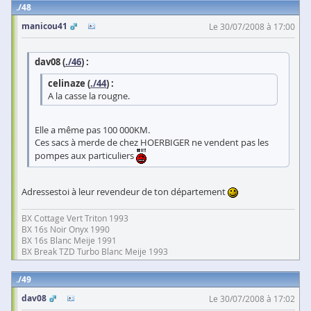
48
manicou41
Le 30/07/2008 à 17:00
dav08 (
./46
) :
celinaze (
./44
) :
A la casse la rougne.
Elle a même pas 100 000KM.
Ces sacs à merde de chez HOERBIGER ne vendent pas les
pompes aux particuliers
Adressestoi à leur revendeur de ton département
BX Cottage Vert Triton 1993
BX 16s Noir Onyx 1990
BX 16s Blanc Meije 1991
BX Break TZD Turbo Blanc Meije 1993
49
dav08
Le 30/07/2008 à 17:02