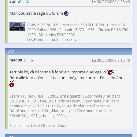
stuf
Le 30/07/2008 à 08:49
Manicou est le sage du forum
BMW 635 Csi 1979 - Mercedes 560 SEC 1988 - Citroën CX
2000 Pallas 1976 - Renault 15 GTL 1976 - Citroen BX 16 TRS
1983 - Mercedes E240 2002
Les Hommes roulent en cx :jap:
37
mad08
Le 30/07/2008 à 12:40
Terrible lol, cà déconne à fond à n'importe quel age ici
Bord'aile faut qu'on ce fasse une méga rencontre d'ici la fin Aout
Xsara VTS pack HDi ++, 2002, grise quartz, 152cv moteur au banc
C5 2.2HDi + Exclusive, 2001, gris orageux, 175cv moteur au banc
Xantia Activa 2.0TCT ++, 1996, rouge d'enfer, en réparation
BX 16 soupapes +, 1991, blanc meige, 172cv moteur au banc
XM V6 24s, 1991, gris silex, 200cv
Essence ou diesel ? Bah les deux !!