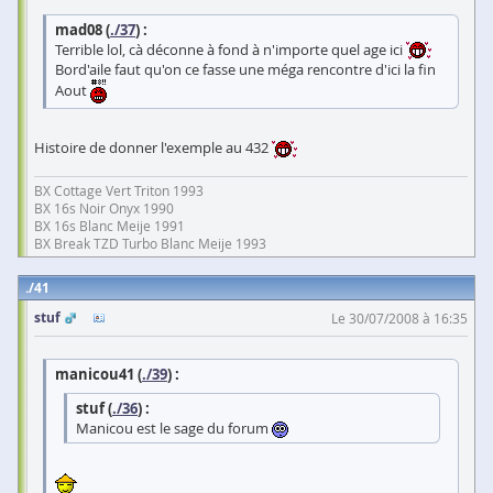
mad08 (
./37
) :
Terrible lol, cà déconne à fond à n'importe quel age ici
Bord'aile faut qu'on ce fasse une méga rencontre d'ici la fin
Aout
Histoire de donner l'exemple au 432
BX Cottage Vert Triton 1993
BX 16s Noir Onyx 1990
BX 16s Blanc Meije 1991
BX Break TZD Turbo Blanc Meije 1993
41
stuf
Le 30/07/2008 à 16:35
manicou41 (
./39
) :
stuf (
./36
) :
Manicou est le sage du forum