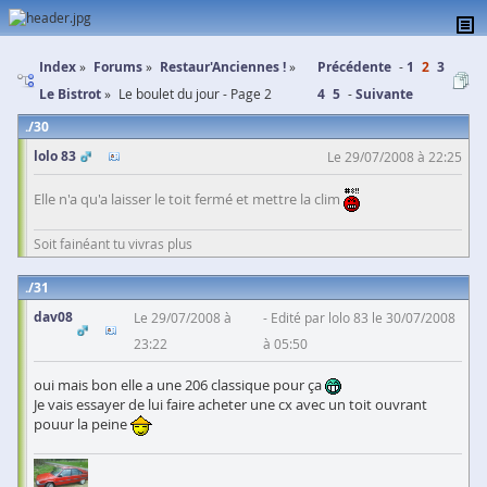
Index
Forums
Restaur'Anciennes !
Précédente
1
2
3
Le Bistrot
Le boulet du jour - Page 2
4
5
Suivante
30
lolo 83
Le 29/07/2008 à 22:25
Elle n'a qu'a laisser le toit fermé et mettre la clim
Soit fainéant tu vivras plus
31
dav08
Le 29/07/2008 à
Edité par lolo 83 le 30/07/2008
23:22
à 05:50
oui mais bon elle a une 206 classique pour ça
Je vais essayer de lui faire acheter une cx avec un toit ouvrant
pouur la peine