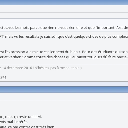
lette avec les mots parce que rien ne veut rien dire et que l'important c'est 
PT, mais vu les résultats je suis sûr que c'est quelque chose de plus comp
'est l'expression « le mieux est l'ennemi du bien ». Pour des étudiants qui so
er et vérifier. Somme toute des choses qui auraient toujours dû faire partie 
 le 14 décembre 2016 ! N'hésitez pas à me soutenir :)
2741
n, mais ça reste un LLM.
ois mal l'intérêt.
ire, ça par contre c'est très bien.