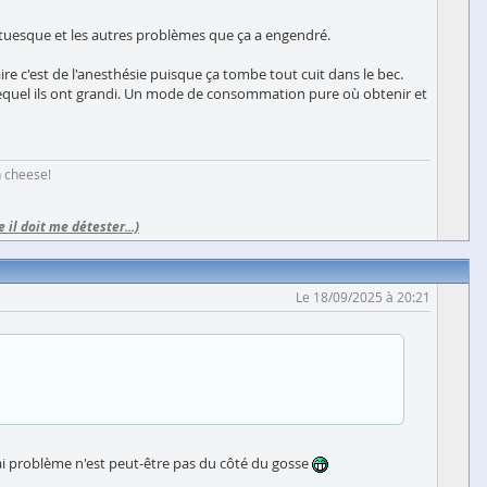
antuesque et les autres problèmes que ça a engendré.
re c'est de l'anesthésie puisque ça tombe tout cuit dans le bec.
lequel ils ont grandi. Un mode de consommation pure où obtenir et
h cheese!
e il doit me détester...)
Le 18/09/2025 à 20:21
rai problème n'est peut-être pas du côté du gosse