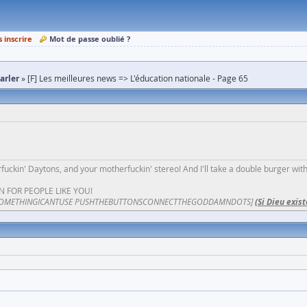
s inscrire
Mot de passe oublié ?
parler
[F] Les meilleures news => L'éducation nationale - Page 65
fuckin' Daytons, and your motherfuckin' stereo! And I'll take a double burger wit
N FOR PEOPLE LIKE YOU!
OMETHINGICANTUSE PUSHTHEBUTTONSCONNECTTHEGODDAMNDOTS]
(Si Dieu exist