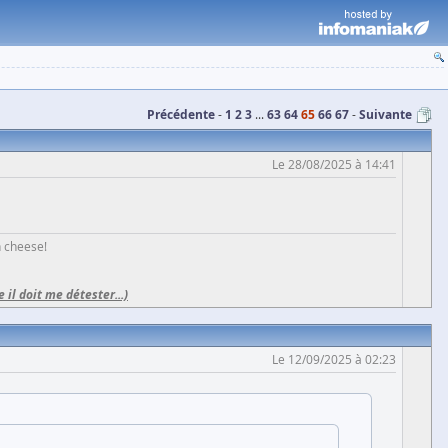
Précédente
1
2
3
...
63
64
65
66
67
Suivante
Le 28/08/2025 à 14:41
h cheese!
e il doit me détester...)
Le 12/09/2025 à 02:23