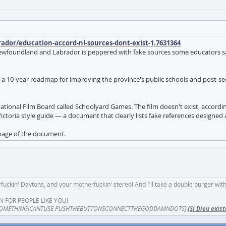
dor/education-accord-nl-sources-dont-exist-1.7631364
foundland and Labrador is peppered with fake sources some educators say w
a 10-year roadmap for improving the province's public schools and post-secon
ational Film Board called Schoolyard Games. The film doesn't exist, accordi
Victoria style guide — a document that clearly lists fake references designed 
t page of the document.
fuckin' Daytons, and your motherfuckin' stereo! And I'll take a double burger wit
N FOR PEOPLE LIKE YOU!
OMETHINGICANTUSE PUSHTHEBUTTONSCONNECTTHEGODDAMNDOTS]
(Si Dieu exist