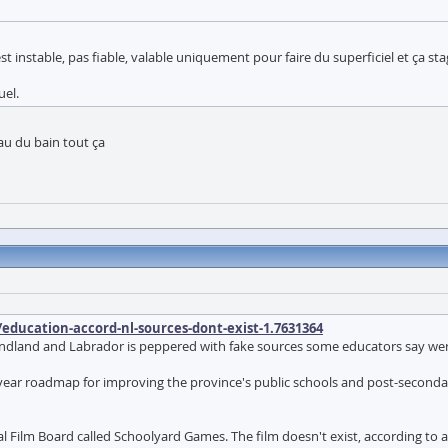
est instable, pas fiable, valable uniquement pour faire du superficiel et ça s
uel.
au du bain tout ça
ducation-accord-nl-sources-dont-exist-1.7631364
and and Labrador is peppered with fake sources some educators say were like
year roadmap for improving the province's public schools and post-secondary 
l Film Board called Schoolyard Games. The film doesn't exist, according to a