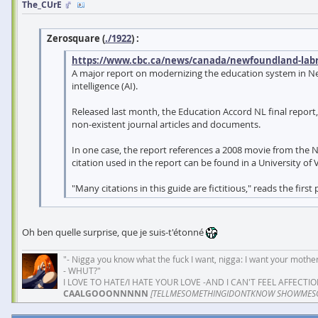
The_CUrE
Zerosquare (
./1922
) :
https://www.cbc.ca/news/canada/newfoundland-labra
A major report on modernizing the education system in New
intelligence (AI).
Released last month, the Education Accord NL final report, 
non-existent journal articles and documents.
In one case, the report references a 2008 movie from the N
citation used in the report can be found in a University of 
"Many citations in this guide are fictitious," reads the firs
Oh ben quelle surprise, que je suis-t'étonné
"- Nigga you know what the fuck I want, nigga: I want your mother
- WHUT?"
I LOVE TO HATE/I HATE YOUR LOVE -AND I CAN'T FEEL AFFECTIO
CAALGOOONNNNN
[TELLMESOMETHINGIDONTKNOW SHOWMES