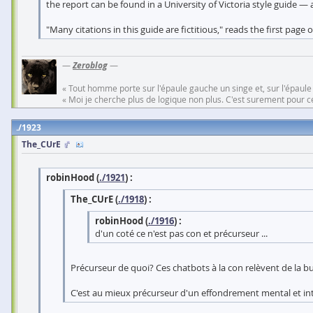
the report can be found in a University of Victoria style guide — 
"Many citations in this guide are fictitious," reads the first page
—
Zeroblog
—
« Tout homme porte sur l'épaule gauche un singe et, sur l'épaule
« Moi je cherche plus de logique non plus. C'est surement pour cel
1923
The_CUrE
robinHood (
./1921
) :
The_CUrE (
./1918
) :
robinHood (
./1916
) :
d'un coté ce n'est pas con et précurseur ...
Précurseur de quoi? Ces chatbots à la con relèvent de la bul
C'est au mieux précurseur d'un effondrement mental et int