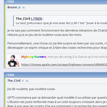
1925
Brunni
The_CUrE (
./1923
) :
Le seul; précurseur que je vois avec les LLM c''est "jouer à la rou
Je ne sais pas comment fonctionnent les dernières itérations de ChatG
réduire ça à un jeu de la roulette russe avec les mots.
Personnellement, une chose où j'ai été surpris en bien par ces outils, c
développer un esprit critique et à faire des vraies recherches pour étay
Hi
gh
wa
y R
un
ne
rs
, mon jeu de racing à la Outrun qu'il est sorti
https://itunes.apple.com/us/app/highway-runners/id96493
1926
The_CUrE
J'ai dit roulette, pas roulette russe.
GPT5 commence par se demander quel modèle il va utiliser par questio
L'illusion est juste renforcée mais à un coût toujours croissant alors je v
Rien à voir avec les scripts d'IA qui optimisent t la recherche documenta