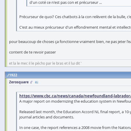
d'un coté ce n'est pas con et précurseur ...
Précurseur de quoi? Ces chatbots à la con relèvent de la bulle, c'
C'est au mieux précurseur d'un effondrement mental et intellect
pour beaucoup de choses ça fonctionne vraiment bien, ne pas jeter l'e
content de te revoir passer
et la le mec il le pécho par le bras et il lui dit '
1922
Zerosquare
https://www.cbc.ca/news/canada/newfoundland-labrador/e
A major report on modernizing the education system in Newfoundl
Released last month, the Education Accord NL final report, a 10-
journal articles and documents.
In one case, the report references a 2008 movie from the Nationa