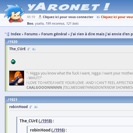
05:19
Cliquez ici pour vous connecter
Cliquez ici pour vou
Boo
ysalla
199 inconnus
121 bots
Index
Forums
Forum général
J'ai rien à dire mais j'ai envie d'en 
1920
The_CUrE
"- Nigga you know what the fuck I want, nigga: I want your mother
- WHUT?"
I LOVE TO HATE/I HATE YOUR LOVE -AND I CAN'T FEEL AFFECTIO
CAALGOOONNNNN
[TELLMESOMETHINGIDONTKNOW SHOWMES
1921
robinHood
The_CUrE (
./1918
) :
robinHood (
./1916
) :