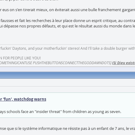
ir eus on s'en tirerait mieux, on éviterait aussi une bulle franchement garg
usses et fait les recherches à leur place donne un esprit critique, au contrai
ui dépasse nos propres défauts, et qui est le résultat aussi du monde dans 
fuckin' Daytons, and your motherfuckin' stereo! And I'll take a double burger wit
N FOR PEOPLE LIKE YOU!
OMETHINGICANTUSE PUSHTHEBUTTONSCONNECTTHEGODDAMNDOTS]
(Si Dieu exist
or 'fun', watchdog warns
ys schools face an "insider threat" from children as young as seven.
ense que si le système informatique ne résiste pas à un enfant de 7 ans, le v