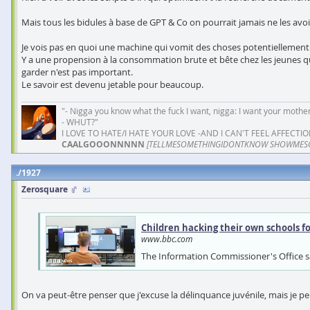
Mais tous les bidules à base de GPT & Co on pourrait jamais ne les avo
Je vois pas en quoi une machine qui vomit des choses potentiellement fa
Y a une propension à la consommation brute et bête chez les jeunes q
garder n'est pas important.
Le savoir est devenu jetable pour beaucoup.
"- Nigga you know what the fuck I want, nigga: I want your mother
- WHUT?"
I LOVE TO HATE/I HATE YOUR LOVE -AND I CAN'T FEEL AFFECTIO
CAALGOOONNNNN
[TELLMESOMETHINGIDONTKNOW SHOWMES
1927
Zerosquare
Children hacking their own schools f
www.bbc.com
The Information Commissioner's Office sa
On va peut-être penser que j'excuse la délinquance juvénile, mais je p