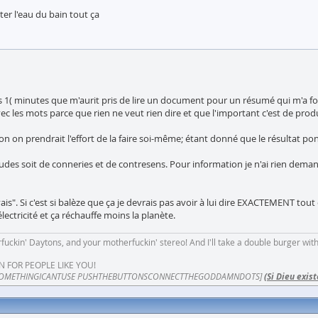
er l'eau du bain tout ça
 1( minutes que m'aurit pris de lire un document pour un résumé qui m'a forcé
avec les mots parce que rien ne veut rien dire et que l'important c'est de pro
n on prendrait l'effort de la faire soi-même; étant donné que le résultat pon
tudes soit de conneries et de contresens. Pour information je n'ai rien d
. Si c'est si balèze que ça je devrais pas avoir à lui dire EXACTEMENT tout 
ctricité et ça réchauffe moins la planète.
fuckin' Daytons, and your motherfuckin' stereo! And I'll take a double burger wit
N FOR PEOPLE LIKE YOU!
OMETHINGICANTUSE PUSHTHEBUTTONSCONNECTTHEGODDAMNDOTS]
(Si Dieu exist