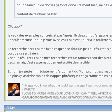
pour beaucoup de choses ça fonctionne vraiment bien, ne pas jet
content de te revoir passer
OK, quoi?
Je veux des exemples concrets et pas "après 1h de prompt j'ai gagné les
Le seul; précurseur que je vois avec les LLM c''est "jouer à la roulette 
La recherche par LLM me fait dire qu'on se fout un peu du résultat, sino
ou que ça sert à rien.
Chaque résultat LLM de mes recherches est un ramassis soit der plati
veux jamais, c'est systématiquement à côté de ma cible.
Et non, je rejette immédiatement l'argument du "ton prompt est mauvais"
En plus ça assèche moins de nappes phréatiques et ça crame moins d'éle
"- Nigga you know what the fuck I want, nigga: I want your mother
- WHUT?"
I LOVE TO HATE/I HATE YOUR LOVE -AND I CAN'T FEEL AFFECTIO
CAALGOOONNNNN
[TELLMESOMETHINGIDONTKNOW SHOWMES
1924