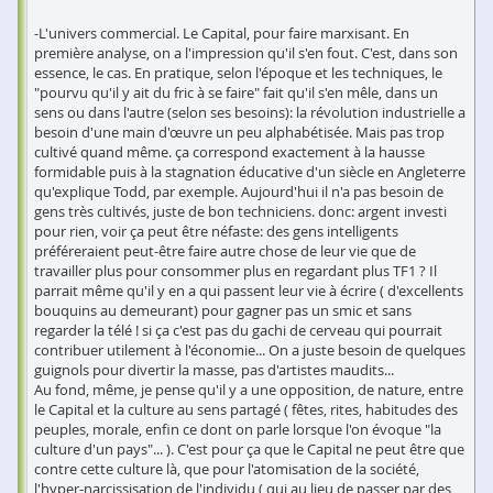
-L'univers commercial. Le Capital, pour faire marxisant. En
première analyse, on a l'impression qu'il s'en fout. C'est, dans son
essence, le cas. En pratique, selon l'époque et les techniques, le
"pourvu qu'il y ait du fric à se faire" fait qu'il s'en mêle, dans un
sens ou dans l'autre (selon ses besoins): la révolution industrielle a
besoin d'une main d'œuvre un peu alphabétisée. Mais pas trop
cultivé quand même. ça correspond exactement à la hausse
formidable puis à la stagnation éducative d'un siècle en Angleterre
qu'explique Todd, par exemple. Aujourd'hui il n'a pas besoin de
gens très cultivés, juste de bon techniciens. donc: argent investi
pour rien, voir ça peut être néfaste: des gens intelligents
préféreraient peut-être faire autre chose de leur vie que de
travailler plus pour consommer plus en regardant plus TF1 ? Il
parrait même qu'il y en a qui passent leur vie à écrire ( d'excellents
bouquins au demeurant) pour gagner pas un smic et sans
regarder la télé ! si ça c'est pas du gachi de cerveau qui pourrait
contribuer utilement à l'économie... On a juste besoin de quelques
guignols pour divertir la masse, pas d'artistes maudits...
Au fond, même, je pense qu'il y a une opposition, de nature, entre
le Capital et la culture au sens partagé ( fêtes, rites, habitudes des
peuples, morale, enfin ce dont on parle lorsque l'on évoque "la
culture d'un pays"... ). C'est pour ça que le Capital ne peut être que
contre cette culture là, que pour l'atomisation de la société,
l'hyper-narcissisation de l'individu ( qui au lieu de passer par des