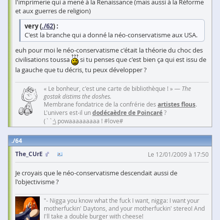
l'imprimerie qui a mené à la Renaissance (mais aussi à la Réforme
et aux guerres de religion)
very (
./62
) :
C'est la branche qui a donné la néo-conservatisme aux USA.
euh pour moi le néo-conservatisme c'était la théorie du choc des
civilisations toussa
si tu penses que c'est bien ça qui est issu de
la gauche que tu décris, tu peux développer ?
« Le bonheur, c'est une carte de bibliothèque ! » —
The
gostak distims the doshes.
Membrane fondatrice de la confrérie des
artistes flous
.
L'univers est-il un
dodécaèdre de Poincaré
?
(``
·\
powaaaaaaaaa ! #love#
64
The_CUrE
Le 12/01/2009 à 17:50
Je croyais que le néo-conservatisme descendait aussi de
l'objectivisme ?
"- Nigga you know what the fuck I want, nigga: I want your
motherfuckin' Daytons, and your motherfuckin' stereo! And
I'll take a double burger with cheese!