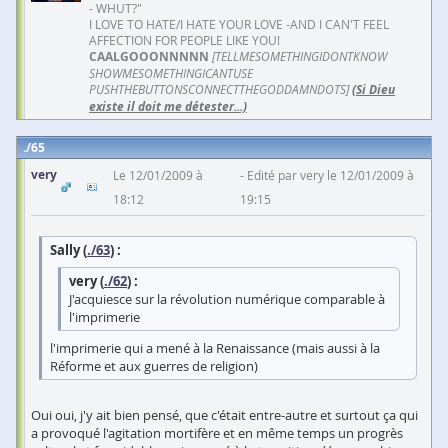
- WHUT?"
I LOVE TO HATE/I HATE YOUR LOVE -AND I CAN'T FEEL
AFFECTION FOR PEOPLE LIKE YOU!
CAALGOOONNNNN
[TELLMESOMETHINGIDONTKNOW
SHOWMESOMETHINGICANTUSE
PUSHTHEBUTTONSCONNECTTHEGODDAMNDOTS]
(Si Dieu
existe il doit me détester...)
65
very
Le 12/01/2009 à
Edité par very le 12/01/2009 à
18:12
19:15
Sally (
./63
) :
very (
./62
) :
J'acquiesce sur la révolution numérique comparable à
l'imprimerie
l'imprimerie qui a mené à la Renaissance (mais aussi à la
Réforme et aux guerres de religion)
Oui oui, j'y ait bien pensé, que c'était entre-autre et surtout ça qui
a provoqué l'agitation mortifère et en même temps un progrès