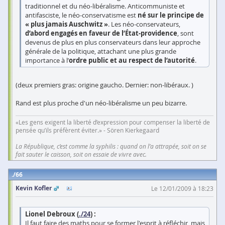
traditionnel et du néo-libéralisme. Anticommuniste et
antifasciste, le néo-conservatisme est
né sur le principe de
« plus jamais Auschwitz »
. Les néo-conservateurs,
d’abord engagés en faveur de l’État-providence
, sont
devenus de plus en plus conservateurs dans leur approche
générale de la politique, attachant une plus grande
importance à l’
ordre public et au respect de l’autorité
.
(deux premiers gras: origine gaucho. Dernier: non-libéraux. )
Rand est plus proche d'un néo-libéralisme un peu bizarre.
«Les gens exigent la liberté d’expression pour compenser la liberté de
pensée qu’ils préfèrent éviter.» - Sören Kierkegaard
La République, c’est comme la syphilis : quand on l’a attrapée, soit on se
fait sauter le caisson, soit on essaie de vivre avec.
66
Kevin Kofler
Le 12/01/2009 à 18:23
Lionel Debroux (
./24
) :
Il faut faire des maths pour se former l'esprit à réfléchir, mais