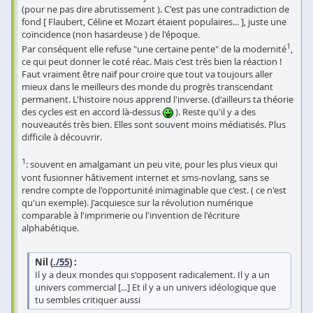
(pour ne pas dire abrutissement ). C'est pas une contradiction de
fond [ Flaubert, Céline et Mozart étaient populaires... ], juste une
coïncidence (non hasardeuse ) de l'époque.
1
Par conséquent elle refuse "une certaine pente" de la modernité
,
ce qui peut donner le coté réac. Mais c'est très bien la réaction !
Faut vraiment être naïf pour croire que tout va toujours aller
mieux dans le meilleurs des monde du progrès transcendant
permanent. L'histoire nous apprend l'inverse. (d'ailleurs ta théorie
des cycles est en accord là-dessus
). Reste qu'il y a des
nouveautés très bien. Elles sont souvent moins médiatisés. Plus
difficile à découvrir.
1
: souvent en amalgamant un peu vite, pour les plus vieux qui
vont fusionner hâtivement internet et sms-novlang, sans se
rendre compte de l'opportunité inimaginable que c'est. ( ce n'est
qu'un exemple). J'acquiesce sur la révolution numérique
comparable à l'imprimerie ou l'invention de l'écriture
alphabétique.
Nil (
./55
) :
Il y a deux mondes qui s'opposent radicalement. Il y a un
univers commercial [...] Et il y a un univers idéologique que
tu sembles critiquer aussi