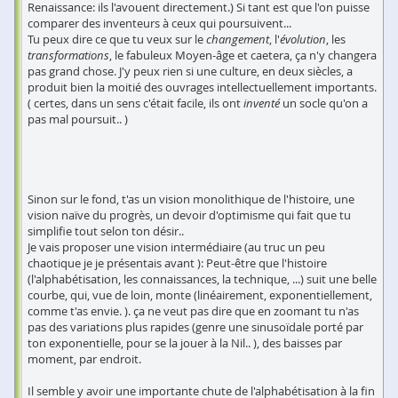
Renaissance: ils l'avouent directement.) Si tant est que l'on puisse
comparer des inventeurs à ceux qui poursuivent...
Tu peux dire ce que tu veux sur le
changement
, l'
évolution
, les
transformations
, le fabuleux Moyen-âge et caetera, ça n'y changera
pas grand chose. J'y peux rien si une culture, en deux siècles, a
produit bien la moitié des ouvrages intellectuellement importants.
( certes, dans un sens c'était facile, ils ont
inventé
un socle qu'on a
pas mal poursuit.. )
Sinon sur le fond, t'as un vision monolithique de l'histoire, une
vision naïve du progrès, un devoir d'optimisme qui fait que tu
simplifie tout selon ton désir..
Je vais proposer une vision intermédiaire (au truc un peu
chaotique je je présentais avant ): Peut-être que l'histoire
(l'alphabétisation, les connaissances, la technique, ...) suit une belle
courbe, qui, vue de loin, monte (linéairement, exponentiellement,
comme t'as envie. ). ça ne veut pas dire que en zoomant tu n'as
pas des variations plus rapides (genre une sinusoïdale porté par
ton exponentielle, pour se la jouer à la Nil.. ), des baisses par
moment, par endroit.
Il semble y avoir une importante chute de l'alphabétisation à la fin