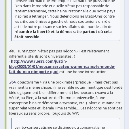
pensée affirmait que l’Amérique incarnait une puissance de
Bien dans le monde et qu’elle n’était pas responsable de
l’antiaméricanisme, cette haine irrationnelle que notre pays
inspirait à l’étranger. Nous défendions les Etats-Unis contre
les critiques émises à gauche et nous soutenions un rôle
actif de notre puissance sur les affaires du monde, afin de
répandre la liberté et la démocratie partout où cela
était possible.
-feu Huntington n'était pas pas néocon. (il est relativement
différentialiste, ils sont universalistes.. )
-
http://www.rue89.com/justin-
blog/2009/01/01/neoconservateurs-americains-le-monde-
fait-du-neo-nimporte-quoi
est une bonne introduction
./64
, objectivisme > Y'a une proximité ( 'pratique' ) mais c'est pas
vraiment la même chose, il me semble notamment que c'est fondé
idéologiquement bien différemment ( les néocons
croient
à la
Vérité, au Bien, à la nature de l'homme universelle, à une
conception binaire démocratie/tyrannie, etc. ). Alors que Rand est
super relativiste
et libérale il me semble.... Les néocons ne sont pas
libéraux au sens propre. Toujours du WP:
Le néo-conservatisme se distingue du conservatisme