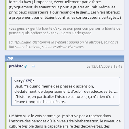
force du
bien
) l'imposent, éventuellement par la force.
(typiquement, ils étaient tous pour la guerre en Irak. Même les
principaux inspirateurs. Pour répandre le Bien... Les vrais libéraux
à proprement parler étaient contre, les conservateurs partagés... )
«Les gens exigent la liberté d’expression pour compenser la liberté de
pensée qu’ils préfèrent éviter.» - Sören Kierkegaard
La République, c’est comme la syphilis : quand on l’a attrapée, soit on se
fait sauter le caisson, soit on essaie de vivre avec.
69
prehisto
Le 12/01/2009 à 19:48
very (
./29
) :
Bauf. Y'a quand même des phases d'ascension,
d'éclatement, de dépérissement, d'oubli, de redécouverte, ....
L'histoire, en particulier l'histoire culturelle, ça n'a rien d'un
fleuve tranquille bien linéaire..
Hé bien si, je le vois comme ça. Je n'arrive pas à repérer dans
l'histoire des périodes où le niveau d'alphabétisation, le niveau de
culture (visible dans la capacité à faire des découvertes, des