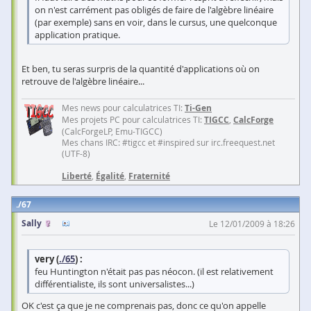
on n'est carrément pas obligés de faire de l'algèbre linéaire
(par exemple) sans en voir, dans le cursus, une quelconque
application pratique.
Et ben, tu seras surpris de la quantité d'applications où on
retrouve de l'algèbre linéaire...
Mes news pour calculatrices TI:
Ti-Gen
Mes projets PC pour calculatrices TI:
TIGCC
,
CalcForge
(CalcForgeLP, Emu-TIGCC)
Mes chans IRC: #tigcc et #inspired sur irc.freequest.net
(UTF-8)
Liberté
,
Égalité
,
Fraternité
67
Sally
Le 12/01/2009 à 18:26
very (
./65
) :
feu Huntington n'était pas pas néocon. (il est relativement
différentialiste, ils sont universalistes...)
OK c'est ça que je ne comprenais pas, donc ce qu'on appelle