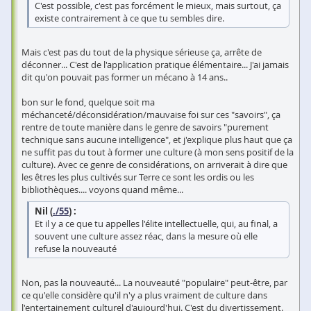
C'est possible, c'est pas forcément le mieux, mais surtout, ça
existe contrairement à ce que tu sembles dire.
Mais c'est pas du tout de la physique sérieuse ça, arrête de
déconner... C'est de l'application pratique élémentaire... J'ai jamais
dit qu'on pouvait pas former un mécano à 14 ans..
bon sur le fond, quelque soit ma
méchanceté/déconsidération/mauvaise foi sur ces "savoirs", ça
rentre de toute manière dans le genre de savoirs "purement
technique sans aucune intelligence", et j'explique plus haut que ça
ne suffit pas du tout à former une culture (à mon sens positif de la
culture). Avec ce genre de considérations, on arriverait à dire que
les êtres les plus cultivés sur Terre ce sont les ordis ou les
bibliothèques.... voyons quand même...
Nil (
./55
) :
Et il y a ce que tu appelles l'élite intellectuelle, qui, au final, a
souvent une culture assez réac, dans la mesure où elle
refuse la nouveauté
Non, pas la nouveauté... La nouveauté "populaire" peut-être, par
ce qu'elle considère qu'il n'y a plus vraiment de culture dans
l'entertainement culturel d'aujourd'hui. C'est du divertissement.