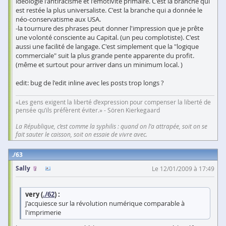
idéologie l'antiracisme et l'émotivité primaire. C'est la branche qui
est restée la plus universaliste. C'est la branche qui a donnée le
néo-conservatisme aux USA.
-la tournure des phrases peut donner l'impression que je prête
une volonté consciente au Capital. (un peu complotiste). C'est
aussi une facilité de langage. C'est simplement que la "logique
commerciale" suit la plus grande pente apparente du profit.
(même et surtout pour arriver dans un minimum local. )
edit: bug de l'edit inline avec les posts trop longs ?
«Les gens exigent la liberté d’expression pour compenser la liberté de
pensée qu’ils préfèrent éviter.» - Sören Kierkegaard
La République, c’est comme la syphilis : quand on l’a attrapée, soit on se
fait sauter le caisson, soit on essaie de vivre avec.
63
Sally
Le 12/01/2009 à 17:49
very (
./62
) :
J'acquiesce sur la révolution numérique comparable à
l'imprimerie