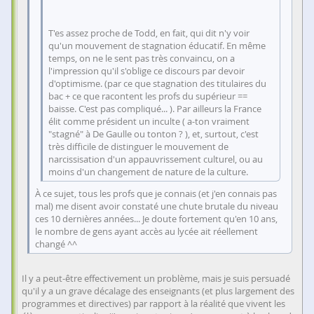
T'es assez proche de Todd, en fait, qui dit n'y voir
qu'un mouvement de stagnation éducatif. En même
temps, on ne le sent pas très convaincu, on a
l'impression qu'il s'oblige ce discours par devoir
d'optimisme. (par ce que stagnation des titulaires du
bac + ce que racontent les profs du supérieur ==
baisse. C'est pas compliqué... ). Par ailleurs la France
élit comme président un inculte ( a-ton vraiment
"stagné" à De Gaulle ou tonton ? ), et, surtout, c'est
très difficile de distinguer le mouvement de
narcissisation d'un appauvrissement culturel, ou au
moins d'un changement de nature de la culture.
À ce sujet, tous les profs que je connais (et j'en connais pas
mal) me disent avoir constaté une chute brutale du niveau
ces 10 dernières années... Je doute fortement qu'en 10 ans,
le nombre de gens ayant accès au lycée ait réellement
changé ^^
Il y a peut-être effectivement un problème, mais je suis persuadé
qu'il y a un grave décalage des enseignants (et plus largement des
programmes et directives) par rapport à la réalité que vivent les