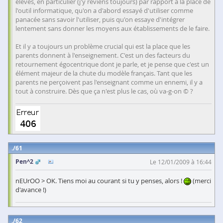
élèves, en particulier (j'y reviens toujours) par rapport à la place de
l'outil informatique, qu'on a d'abord essayé d'utiliser comme
panacée sans savoir l'utiliser, puis qu'on essaye d'intégrer
lentement sans donner les moyens aux établissements de le faire.
Et il y a toujours un problème crucial qui est la place que les
parents donnent à l'enseignement. C'est un des facteurs du
retournement égocentrique dont je parle, et je pense que c'est un
élément majeur de la chute du modèle français. Tant que les
parents ne perçoivent pas l'enseignant comme un ennemi, il y a
tout à construire. Dès que ça n'est plus le cas, où va-g-on © ?
61
Pen^2
Le 12/01/2009 à 16:44
nEUrOO > OK. Tiens moi au courant si tu y penses, alors !
(merci
d'avance !)
62