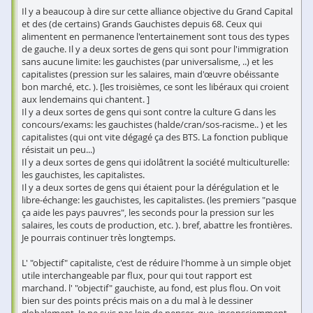
Il y a beaucoup à dire sur cette alliance objective du Grand Capital
et des (de certains) Grands Gauchistes depuis 68. Ceux qui
alimentent en permanence l'entertainement sont tous des types
de gauche. Il y a deux sortes de gens qui sont pour l'immigration
sans aucune limite: les gauchistes (par universalisme, ..) et les
capitalistes (pression sur les salaires, main d'œuvre obéissante
bon marché, etc. ). [les troisièmes, ce sont les libéraux qui croient
aux lendemains qui chantent. ]
Il y a deux sortes de gens qui sont contre la culture G dans les
concours/exams: les gauchistes (halde/cran/sos-racisme.. ) et les
capitalistes (qui ont vite dégagé ça des BTS. La fonction publique
résistait un peu...)
Il y a deux sortes de gens qui idolâtrent la société multiculturelle:
les gauchistes, les capitalistes.
Il y a deux sortes de gens qui étaient pour la dérégulation et le
libre-échange: les gauchistes, les capitalistes. (les premiers "pasque
ça aide les pays pauvres", les seconds pour la pression sur les
salaires, les couts de production, etc. ). bref, abattre les frontières.
Je pourrais continuer très longtemps.
L' "objectif" capitaliste, c'est de réduire l'homme à un simple objet
utile interchangeable par flux, pour qui tout rapport est
marchand. l' "objectif" gauchiste, au fond, est plus flou. On voit
bien sur des points précis mais on a du mal à le dessiner
globalement. Je ne suis pas loin de penser, que, inconsciemment