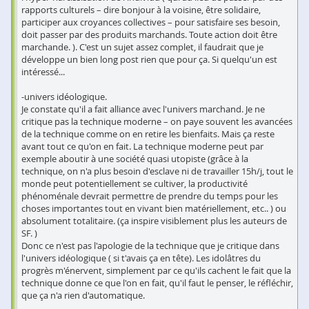
rapports culturels – dire bonjour à la voisine, être solidaire,
participer aux croyances collectives – pour satisfaire ses besoin,
doit passer par des produits marchands. Toute action doit être
marchande. ). C'est un sujet assez complet, il faudrait que je
développe un bien long post rien que pour ça. Si quelqu'un est
intéressé...
-univers idéologique.
Je constate qu'il a fait alliance avec l'univers marchand. Je ne
critique pas la technique moderne – on paye souvent les avancées
de la technique comme on en retire les bienfaits. Mais ça reste
avant tout ce qu'on en fait. La technique moderne peut par
exemple aboutir à une société quasi utopiste (grâce à la
technique, on n'a plus besoin d'esclave ni de travailler 15h/j, tout le
monde peut potentiellement se cultiver, la productivité
phénoménale devrait permettre de prendre du temps pour les
choses importantes tout en vivant bien matériellement, etc.. ) ou
absolument totalitaire. (ça inspire visiblement plus les auteurs de
SF. )
Donc ce n'est pas l'apologie de la technique que je critique dans
l'univers idéologique ( si t'avais ça en tête). Les idolâtres du
progrès m'énervent, simplement par ce qu'ils cachent le fait que la
technique donne ce que l'on en fait, qu'il faut le penser, le réfléchir,
que ça n'a rien d'automatique.