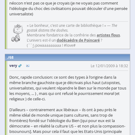
néocon n'est pas ce que je croyais (je ne voyais pas comment
l'idéologie du choc des civilisations pouvait découler d'une pensée
universaliste)
« Le bonheur, c'est une carte de bibliothèque ! » —
The
gostak distims the doshes.
Membrane fondatrice de la confrérie des
artistes flous
.
L'univers est-il un
dodécaèdre de Poincaré
?
(``
·\
powaaaaaaaaa ! #love#
68
very
Le 12/01/2009 à 18:32
Donc, rapide conclusion: ce sont des types à l'origine dans la
même branche gauchiste que je décrivais plus haut (utopistes,
universalistes, qui veulent répandre le Bien sur le monde par tous
les moyens, ... ) , mais qui ont refusé le
pourrissement moral
(et
religieux ) de celle-ci.
D'ailleurs – contrairement aux libéraux – ils ont à peu près le
même idéal de monde unique (sans cultures, sans trop de
frontières) fondé sur l'idéologie du Bien [qui pour eux est la
démocratie – en réalité la culture US – et non plus la compassion-
bisounours]. Mais pour cela il faut que les Etats-Unis (principale