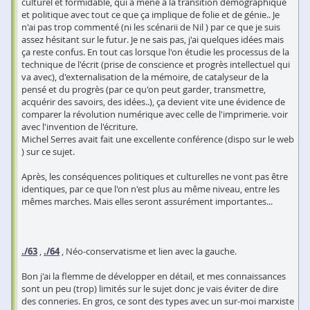
culturel et formidable, qui a mené à la transition démographique
et politique avec tout ce que ça implique de folie et de génie.. Je
n'ai pas trop commenté (ni les scénarii de Nil ) par ce que je suis
assez hésitant sur le futur. Je ne sais pas, j'ai quelques idées mais
ça reste confus. En tout cas lorsque l'on étudie les processus de la
technique de l'écrit (prise de conscience et progrès intellectuel qui
va avec), d'externalisation de la mémoire, de catalyseur de la
pensé et du progrès (par ce qu'on peut garder, transmettre,
acquérir des savoirs, des idées..), ça devient vite une évidence de
comparer la révolution numérique avec celle de l'imprimerie. voir
avec l'invention de l'écriture.
Michel Serres avait fait une excellente conférence (dispo sur le web
) sur ce sujet.
Après, les conséquences politiques et culturelles ne vont pas être
identiques, par ce que l'on n'est plus au même niveau, entre les
mêmes marches. Mais elles seront assurément importantes...
./63
,
./64
, Néo-conservatisme et lien avec la gauche.
Bon j'ai la flemme de développer en détail, et mes connaissances
sont un peu (trop) limités sur le sujet donc je vais éviter de dire
des conneries. En gros, ce sont des types avec un sur-moi marxiste