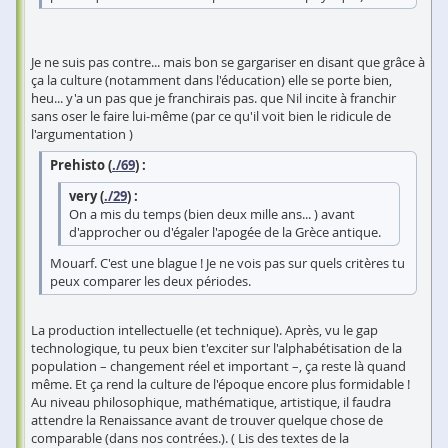
Je ne suis pas contre... mais bon se gargariser en disant que grâce à
ça la culture (notamment dans l'éducation) elle se porte bien,
heu... y'a un pas que je franchirais pas. que Nil incite à franchir
sans oser le faire lui-même (par ce qu'il voit bien le ridicule de
l'argumentation )
Prehisto (
./69
) :
very (
./29
) :
On a mis du temps (bien deux mille ans... ) avant
d'approcher ou d'égaler l'apogée de la Grèce antique.
Mouarf. C'est une blague ! Je ne vois pas sur quels critères tu
peux comparer les deux périodes.
La production intellectuelle (et technique). Après, vu le gap
technologique, tu peux bien t'exciter sur l'alphabétisation de la
population – changement réel et important –, ça reste là quand
même. Et ça rend la culture de l'époque encore plus formidable !
Au niveau philosophique, mathématique, artistique, il faudra
attendre la Renaissance avant de trouver quelque chose de
comparable (dans nos contrées.). ( Lis des textes de la