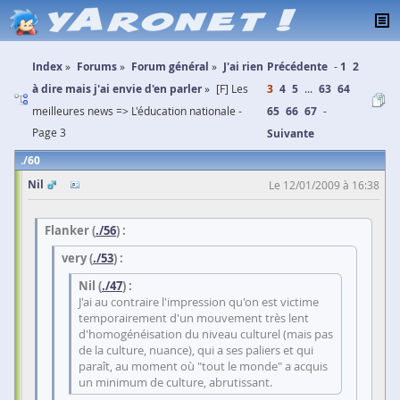
Index
Forums
Forum général
J'ai rien
Précédente
1
2
à dire mais j'ai envie d'en parler
[F] Les
3
4
5
...
63
64
meilleures news => L'éducation nationale -
65
66
67
Page 3
Suivante
60
Nil
Le 12/01/2009 à 16:38
Flanker (
./56
) :
very (
./53
) :
Nil (
./47
) :
J'ai au contraire l'impression qu'on est victime
temporairement d'un mouvement très lent
d'homogénéisation du niveau culturel (mais pas
de la culture, nuance), qui a ses paliers et qui
paraît, au moment où "tout le monde" a acquis
un minimum de culture, abrutissant.