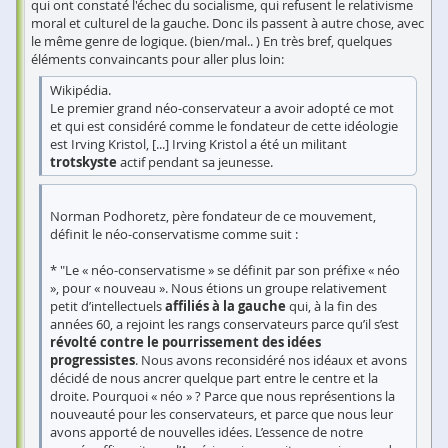
qui ont constaté l'échec du socialisme, qui refusent le relativisme
moral et culturel de la gauche. Donc ils passent à autre chose, avec
le même genre de logique. (bien/mal.. ) En très bref, quelques
éléments convaincants pour aller plus loin:
Wikipédia.
Le premier grand néo-conservateur a avoir adopté ce mot
et qui est considéré comme le fondateur de cette idéologie
est Irving Kristol, [...] Irving Kristol a été un militant
trotskyste
actif pendant sa jeunesse.
Norman Podhoretz, père fondateur de ce mouvement,
définit le néo-conservatisme comme suit :
* "Le « néo-conservatisme » se définit par son préfixe « néo
», pour « nouveau ». Nous étions un groupe relativement
petit d’intellectuels
affiliés à la gauche
qui, à la fin des
années 60, a rejoint les rangs conservateurs parce qu’il s’est
révolté contre le pourrissement des idées
progressistes
. Nous avons reconsidéré nos idéaux et avons
décidé de nous ancrer quelque part entre le centre et la
droite. Pourquoi « néo » ? Parce que nous représentions la
nouveauté pour les conservateurs, et parce que nous leur
avons apporté de nouvelles idées. L’essence de notre