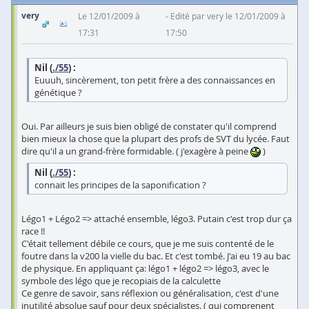
very
Le 12/01/2009 à
Edité par very le 12/01/2009 à
17:31
17:50
Nil (
./55
) :
Euuuh, sincèrement, ton petit frère a des connaissances en
génétique ?
Oui. Par ailleurs je suis bien obligé de constater qu'il comprend
bien mieux la chose que la plupart des profs de SVT du lycée. Faut
dire qu'il a un grand-frère formidable. ( j'exagère à peine
)
Nil (
./55
) :
connait les principes de la saponification ?
Légo1 + Légo2 => attaché ensemble, légo3. Putain c'est trop dur ça
race !!
C'était tellement débile ce cours, que je me suis contenté de le
foutre dans la v200 la vielle du bac. Et c'est tombé. J'ai eu 19 au bac
de physique. En appliquant ça: légo1 + légo2 => légo3, avec le
symbole des légo que je recopiais de la calculette
Ce genre de savoir, sans réflexion ou généralisation, c'est d'une
inutilité absolue sauf pour deux spécialistes. ( qui comprenent