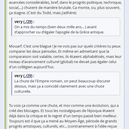
avancées considérables, bref, dans le progrès politique, technique,
social,...) chutent de manière brutale. Ca monte, ou, plus souvent,
ça stagne. (C'est du Todd, mais j'adhère)
very (
./29
) :
On a mis du temps (bien deux mille ans... ) avant
d'approcher ou d'égaler l'apogée de la Grèce antique.
Mouarf. C'est une blague ! Je ne vois pas sur quels critères tu peux
comparer les deux périodes. Et même en admettant que la
comparaison soit valable, certes, ils étaient alphabétisés, mais leur
niveau d'avancement culturel (global) ne devait pas égaler celui
d'un collégien aujourd'hui.
very (
./29
) :
La chute de l'Empire romain, on peut beaucoup discuter
dessus, mais ça a coïncidé clairement avec une chute
culturelle.
Tu vois ça comme une chute, et moi comme une évolution, qui a
créé des blocages. Et tous les nostalgiques de l'époque étaient
déjà dans la critique et le regret d'un temps passé bien meilleur.
Toujours est-il que ça a mené au Moyen-Âge, période de grands
progrès artistiques, culturels, etc... (contrairement à l'idée reçue