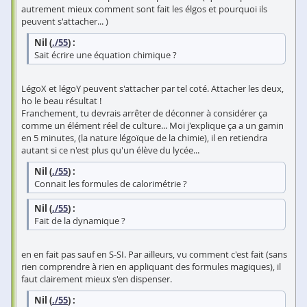
autrement mieux comment sont fait les élgos et pourquoi ils
peuvent s'attacher... )
Nil (
./55
) :
Sait écrire une équation chimique ?
LégoX et légoY peuvent s'attacher par tel coté. Attacher les deux,
ho le beau résultat !
Franchement, tu devrais arrêter de déconner à considérer ça
comme un élément réel de culture... Moi j'explique ça a un gamin
en 5 minutes, (la nature légoïque de la chimie), il en retiendra
autant si ce n'est plus qu'un élève du lycée...
Nil (
./55
) :
Connait les formules de calorimétrie ?
Nil (
./55
) :
Fait de la dynamique ?
en en fait pas sauf en S-SI. Par ailleurs, vu comment c'est fait (sans
rien comprendre à rien en appliquant des formules magiques), il
faut clairement mieux s'en dispenser.
Nil (
./55
) :