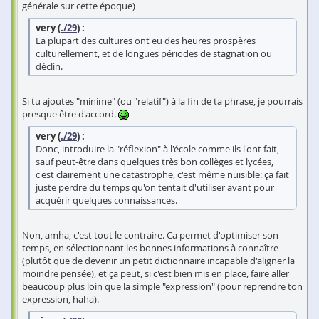
générale sur cette époque)
very (
./29
) :
La plupart des cultures ont eu des heures prospères
culturellement, et de longues périodes de stagnation ou
déclin.
Si tu ajoutes "minime" (ou "relatif") à la fin de ta phrase, je pourrais
presque être d'accord.
very (
./29
) :
Donc, introduire la "réflexion" à l'école comme ils l'ont fait,
sauf peut-être dans quelques très bon collèges et lycées,
c'est clairement une catastrophe, c'est même nuisible: ça fait
juste perdre du temps qu'on tentait d'utiliser avant pour
acquérir quelques connaissances.
Non, amha, c'est tout le contraire. Ca permet d'optimiser son
temps, en sélectionnant les bonnes informations à connaître
(plutôt que de devenir un petit dictionnaire incapable d'aligner la
moindre pensée), et ça peut, si c'est bien mis en place, faire aller
beaucoup plus loin que la simple "expression" (pour reprendre ton
expression, haha).