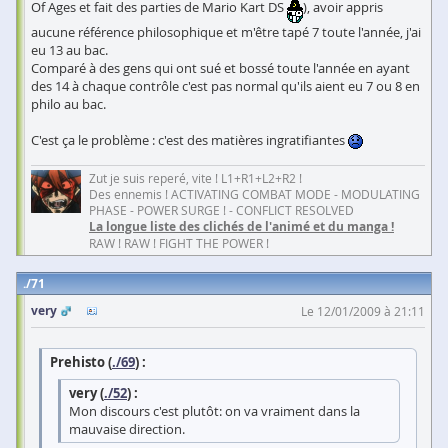
Of Ages et fait des parties de Mario Kart DS
), avoir appris
aucune référence philosophique et m'être tapé 7 toute l'année, j'ai
eu 13 au bac.
Comparé à des gens qui ont sué et bossé toute l'année en ayant
des 14 à chaque contrôle c'est pas normal qu'ils aient eu 7 ou 8 en
philo au bac.
C'est ça le problème : c'est des matières ingratifiantes
Zut je suis reperé, vite ! L1+R1+L2+R2 !
Des ennemis ! ACTIVATING COMBAT MODE - MODULATING
PHASE - POWER SURGE ! - CONFLICT RESOLVED
La longue liste des clichés de l'animé et du manga !
RAW ! RAW ! FIGHT THE POWER !
71
very
Le 12/01/2009 à 21:11
Prehisto (
./69
) :
very (
./52
) :
Mon discours c'est plutôt: on va vraiment dans la
mauvaise direction.