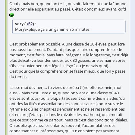
Ouais, mais bon, quand on te lit, on voit clairement que la "bonne
direction" elle appartient au passé. C'était donc mieux avant, cqfd
very (
./62
) :
Moi j'explique ça a un gamin en 5 minutes
C'est probablement possible. A une classe de 30 élèves, peut être
pas aussi facilement. D'autant plus que, faire comprendre sur le
moment, c'est facile. Mais faire intégrer sur le long-terme, c'est déjà
plus délicat (va leur demander, aux 30 gosses, une semaine après,
s'ils se souviennent des légo1 + légo2 ou je ne sais quoi).
C'est pour que la compréhension se fasse mieux, que l'on y passe
du temps.
Laisse moi deviner, ... tu viens de prépa ? (no offense, hein, moi
aussi). Mais c'est juste que, quand on vient d'une classe où 40
élèves sont tous (ou la plupart) bossent comme des malades (ou
ont des facilités d'assimilation des connaissances) pour suivre le
rythme et où les chapitres s'enchaînent et ne se ressemblent pas
(et encore, j'étais pas dans le calvaire des matheux), on aimerait
que ce soit comme ça partout. Mais ça c'est des conditions idéales.
On oublie que chez les enfants, souvent, l'accumulation des
connaissances n'intéresse pas, qu'ils n'en voient pas vraiment