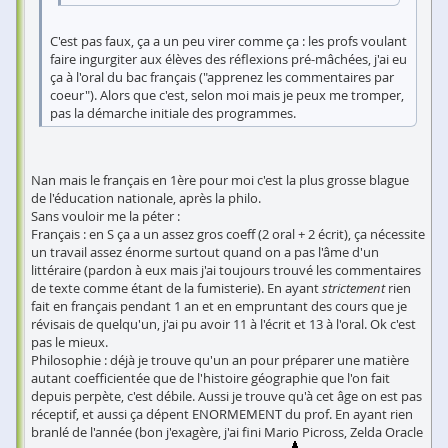
C'est pas faux, ça a un peu virer comme ça : les profs voulant
faire ingurgiter aux élèves des réflexions pré-mâchées, j'ai eu
ça à l'oral du bac français ("apprenez les commentaires par
coeur"). Alors que c'est, selon moi mais je peux me tromper,
pas la démarche initiale des programmes.
Nan mais le français en 1ère pour moi c'est la plus grosse blague
de l'éducation nationale, après la philo.
Sans vouloir me la péter :
Français : en S ça a un assez gros coeff (2 oral + 2 écrit), ça nécessite
un travail assez énorme surtout quand on a pas l'âme d'un
littéraire (pardon à eux mais j'ai toujours trouvé les commentaires
de texte comme étant de la fumisterie). En ayant
strictement
rien
fait en français pendant 1 an et en empruntant des cours que je
révisais de quelqu'un, j'ai pu avoir 11 à l'écrit et 13 à l'oral. Ok c'est
pas le mieux.
Philosophie : déjà je trouve qu'un an pour préparer une matière
autant coefficientée que de l'histoire géographie que l'on fait
depuis perpète, c'est débile. Aussi je trouve qu'à cet âge on est pas
réceptif, et aussi ça dépent ENORMEMENT du prof. En ayant rien
branlé de l'année (bon j'exagère, j'ai fini Mario Picross, Zelda Oracle