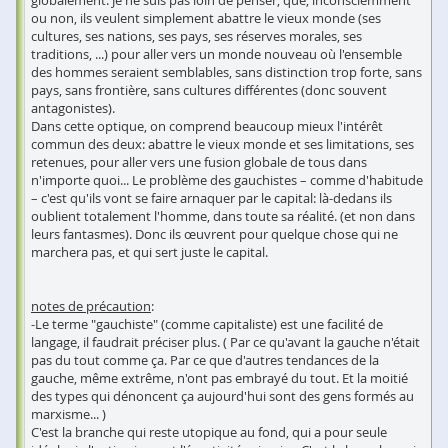
ou non, ils veulent simplement abattre le vieux monde (ses
cultures, ses nations, ses pays, ses réserves morales, ses
traditions, ...) pour aller vers un monde nouveau où l'ensemble
des hommes seraient semblables, sans distinction trop forte, sans
pays, sans frontière, sans cultures différentes (donc souvent
antagonistes).
Dans cette optique, on comprend beaucoup mieux l'intérêt
commun des deux: abattre le vieux monde et ses limitations, ses
retenues, pour aller vers une fusion globale de tous dans
n'importe quoi... Le problème des gauchistes – comme d'habitude
– c'est qu'ils vont se faire arnaquer par le capital: là-dedans ils
oublient totalement l'homme, dans toute sa réalité. (et non dans
leurs fantasmes). Donc ils œuvrent pour quelque chose qui ne
marchera pas, et qui sert juste le capital.
notes de précaution
:
-Le terme "gauchiste" (comme capitaliste) est une facilité de
langage, il faudrait préciser plus. ( Par ce qu'avant la gauche n'était
pas du tout comme ça. Par ce que d'autres tendances de la
gauche, même extrême, n'ont pas embrayé du tout. Et la moitié
des types qui dénoncent ça aujourd'hui sont des gens formés au
marxisme... )
C'est la branche qui reste utopique au fond, qui a pour seule