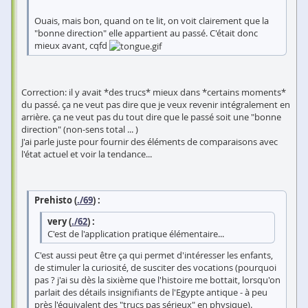
Ouais, mais bon, quand on te lit, on voit clairement que la
"bonne direction" elle appartient au passé. C'était donc
mieux avant, cqfd
Correction: il y avait *des trucs* mieux dans *certains moments*
du passé. ça ne veut pas dire que je veux revenir intégralement en
arrière. ça ne veut pas du tout dire que le passé soit une "bonne
direction" (non-sens total ... )
J'ai parle juste pour fournir des éléments de comparaisons avec
l'état actuel et voir la tendance...
Prehisto (
./69
) :
very (
./62
) :
C'est de l'application pratique élémentaire...
C'est aussi peut être ça qui permet d'intéresser les enfants,
de stimuler la curiosité, de susciter des vocations (pourquoi
pas ? j'ai su dès la sixième que l'histoire me bottait, lorsqu'on
parlait des détails insignifiants de l'Egypte antique - à peu
près l'équivalent des "trucs pas sérieux" en physique).