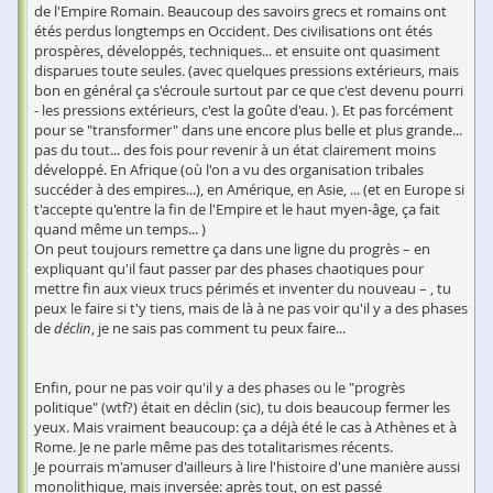
de l'Empire Romain. Beaucoup des savoirs grecs et romains ont
étés perdus longtemps en Occident. Des civilisations ont étés
prospères, développés, techniques... et ensuite ont quasiment
disparues toute seules. (avec quelques pressions extérieurs, mais
bon en général ça s'écroule surtout par ce que c'est devenu pourri
- les pressions extérieurs, c'est la goûte d'eau. ). Et pas forcément
pour se "transformer" dans une encore plus belle et plus grande...
pas du tout... des fois pour revenir à un état clairement moins
développé. En Afrique (où l'on a vu des organisation tribales
succéder à des empires...), en Amérique, en Asie, ... (et en Europe si
t'accepte qu'entre la fin de l'Empire et le haut myen-âge, ça fait
quand même un temps... )
On peut toujours remettre ça dans une ligne du progrès – en
expliquant qu'il faut passer par des phases chaotiques pour
mettre fin aux vieux trucs périmés et inventer du nouveau – , tu
peux le faire si t'y tiens, mais de là à ne pas voir qu'il y a des phases
de
déclin
, je ne sais pas comment tu peux faire...
Enfin, pour ne pas voir qu'il y a des phases ou le "progrès
politique" (wtf?) était en déclin (sic), tu dois beaucoup fermer les
yeux. Mais vraiment beaucoup: ça a déjà été le cas à Athènes et à
Rome. Je ne parle même pas des totalitarismes récents.
Je pourrais m'amuser d'ailleurs à lire l'histoire d'une manière aussi
monolithique, mais inversée: après tout, on est passé