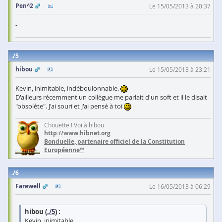
Pen^2
Le 15/05/2013 à 20:37
-
5
hibou
Le 15/05/2013 à 23:21
Kevin, inimitable, indéboulonnable.
D'ailleurs récemment un collègue me parlait d'un soft et il le disait
"obsolète". J'ai souri et j'ai pensé à toi
Chouette ! Voilà hibou
http://www.hibnet.org
Bonduelle, partenaire officiel de la Constitution
Européenne™
6
Farewell
Le 16/05/2013 à 06:29
hibou (
./5
) :
Kevin, inimitable,