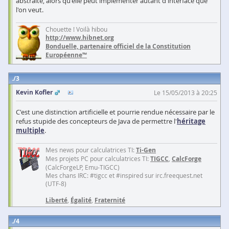
abstraite, alors qu'elle peut implémenter autant d'interface que
l'on veut.
Chouette ! Voilà hibou
http://www.hibnet.org
Bonduelle, partenaire officiel de la Constitution
Européenne™
3
Kevin Kofler
Le 15/05/2013 à 20:25
C'est une distinction artificielle et pourrie rendue nécessaire par le
refus stupide des concepteurs de Java de permettre l'
héritage
multiple
.
Mes news pour calculatrices TI:
Ti-Gen
Mes projets PC pour calculatrices TI:
TIGCC
,
CalcForge
(CalcForgeLP, Emu-TIGCC)
Mes chans IRC: #tigcc et #inspired sur irc.freequest.net
(UTF-8)
Liberté
,
Égalité
,
Fraternité
4