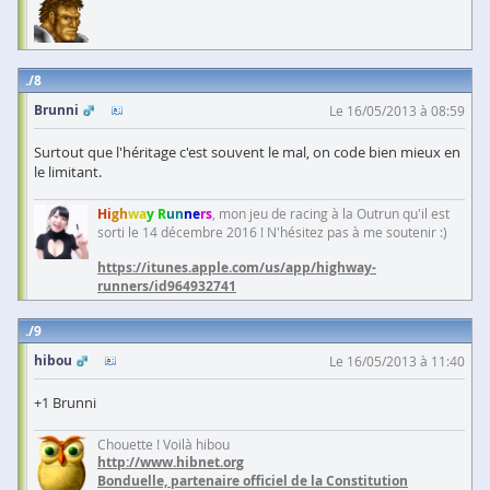
8
Brunni
Le 16/05/2013 à 08:59
Surtout que l'héritage c'est souvent le mal, on code bien mieux en
le limitant.
Hi
gh
wa
y R
un
ne
rs
, mon jeu de racing à la Outrun qu'il est
sorti le 14 décembre 2016 ! N'hésitez pas à me soutenir :)
https://itunes.apple.com/us/app/highway-
runners/id964932741
9
hibou
Le 16/05/2013 à 11:40
+1 Brunni
Chouette ! Voilà hibou
http://www.hibnet.org
Bonduelle, partenaire officiel de la Constitution