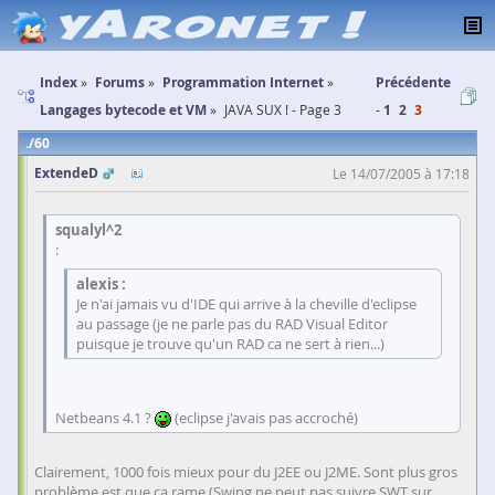
Index
Forums
Programmation Internet
Précédente
Langages bytecode et VM
JAVA SUX ! - Page 3
1
2
3
60
ExtendeD
Le 14/07/2005 à 17:18
squalyl^2
:
alexis :
Je n'ai jamais vu d'IDE qui arrive à la cheville d'eclipse
au passage (je ne parle pas du RAD Visual Editor
puisque je trouve qu'un RAD ca ne sert à rien...)
Netbeans 4.1 ?
(eclipse j'avais pas accroché)
Clairement, 1000 fois mieux pour du J2EE ou J2ME. Sont plus gros
problème est que ça rame (Swing ne peut pas suivre SWT sur