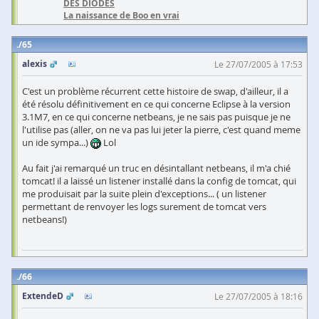
DES DIODES
La naissance de Boo en vrai
65
alexis
Le 27/07/2005 à 17:53
C'est un problème récurrent cette histoire de swap, d'ailleur, il a
été résolu définitivement en ce qui concerne Eclipse à la version
3.1M7, en ce qui concerne netbeans, je ne sais pas puisque je ne
l'utilise pas (aller, on ne va pas lui jeter la pierre, c'est quand meme
un ide sympa...)
Lol
Au fait j'ai remarqué un truc en désintallant netbeans, il m'a chié
tomcat! il a laissé un listener installé dans la config de tomcat, qui
me produisait par la suite plein d'exceptions... ( un listener
permettant de renvoyer les logs surement de tomcat vers
netbeans!)
66
ExtendeD
Le 27/07/2005 à 18:16