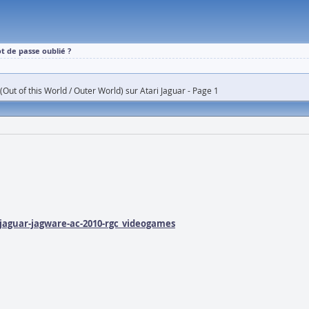
t de passe oublié ?
Out of this World / Outer World) sur Atari Jaguar - Page 1
jaguar-jagware-ac-2010-rgc_videogames