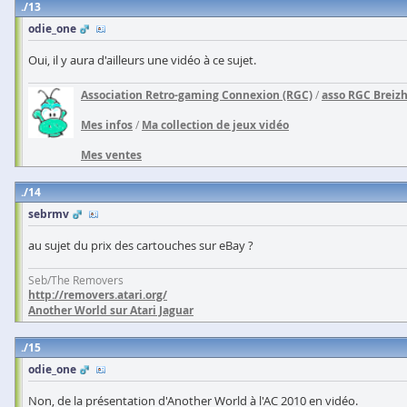
13
odie_one
Oui, il y aura d'ailleurs une vidéo à ce sujet.
Association Retro-gaming Connexion (RGC)
/
asso RGC Breiz
Mes infos
/
Ma collection de jeux vidéo
Mes ventes
14
sebrmv
au sujet du prix des cartouches sur eBay ?
Seb/The Removers
http://removers.atari.org/
Another World sur Atari Jaguar
15
odie_one
Non, de la présentation d'Another World à l'AC 2010 en vidéo.