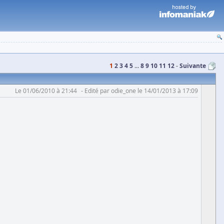
1
2
3
4
5
...
8
9
10
11
12
Suivante
Le 01/06/2010 à 21:44
Edité par odie_one le 14/01/2013 à 17:09