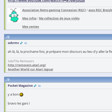
http://www.youtube.com/watch?v=Ie7dWjizGz8
Association Retro-gaming Connexion (RGC)
/
asso RGC Breiz
Mes infos
/
Ma collection de jeux vidéo
Mes ventes
2
sebrmv
ah là, là, la prochaine fois, je prépare mon discours au lieu d'y aller la fl
Seb/The Removers
http://removers.atari.org/
Another World sur Atari Jaguar
3
Pocket Magazine
y a bon
bravo les gars !