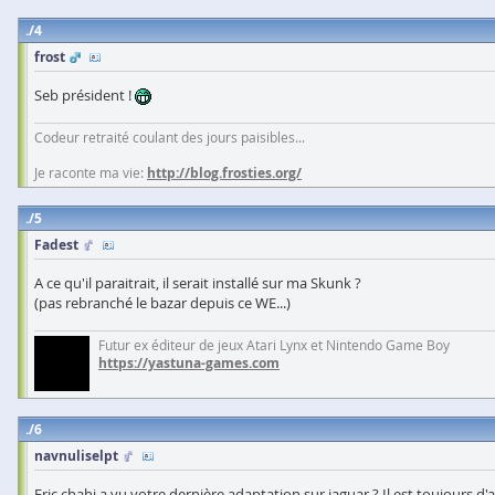
4
frost
Seb président !
Codeur retraité coulant des jours paisibles...
Je raconte ma vie:
http://blog.frosties.org/
5
Fadest
A ce qu'il paraitrait, il serait installé sur ma Skunk ?
(pas rebranché le bazar depuis ce WE...)
Futur ex éditeur de jeux Atari Lynx et Nintendo Game Boy
https://yastuna-games.com
6
navnuliselpt
Eric chahi a vu votre dernière adaptation sur jaguar ? Il est toujours d'