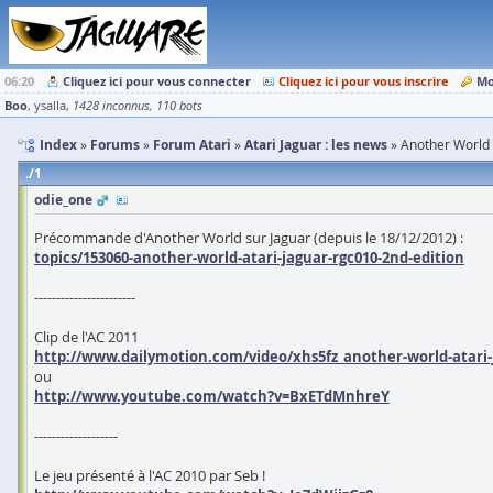
06:20
Cliquez ici pour vous connecter
Cliquez ici pour vous inscrire
Mo
Boo
ysalla
1428 inconnus
110 bots
Index
Forums
Forum Atari
Atari Jaguar : les news
Another World (
1
odie_one
Précommande d'Another World sur Jaguar (depuis le 18/12/2012) :
topics/153060-another-world-atari-jaguar-rgc010-2nd-edition
-----------------------
Clip de l'AC 2011
http://www.dailymotion.com/video/xhs5fz_another-world-atari-
ou
http://www.youtube.com/watch?v=BxETdMnhreY
-------------------
Le jeu présenté à l'AC 2010 par Seb !