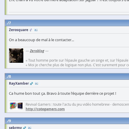
7
Zerosquare
On a beaucoup de mal à le contacter...
—
Zeroblog
—
« Tout homme porte sur l'épaule gauche un singe et, sur l'épaule
« Moi je cherche plus de logique non plus. C'est surement pour cel
8
RayXamber
Ca hume bon tout ça. Bravo à toute l'équipe derrière ce projet !
Revival Gamers : toute l'actu du jeu vidéo homebrew - demoscene
http://cotegamers.com
9
sebrmv