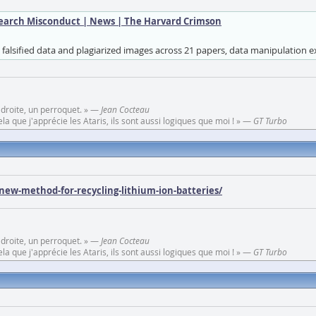
search Misconduct | News | The Harvard Crimson
falsified data and plagiarized images across 21 papers, data manipulation e
 droite, un perroquet. » —
Jean Cocteau
a que j'apprécie les Ataris, ils sont aussi logiques que moi ! » —
GT Turbo
new-method-for-recycling-lithium-ion-batteries/
 droite, un perroquet. » —
Jean Cocteau
a que j'apprécie les Ataris, ils sont aussi logiques que moi ! » —
GT Turbo