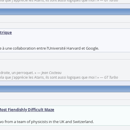
a que j'apprécie les Ataris, ils sont aussi logiques que moi ! » —
GT Turbo
étrique
e à une collaboration entre l’Université Harvard et Google.
 droite, un perroquet. » —
Jean Cocteau
a que j'apprécie les Ataris, ils sont aussi logiques que moi ! » —
GT Turbo
ost Fiendishly Difficult Maze
wo from a team of physicists in the UK and Switzerland.