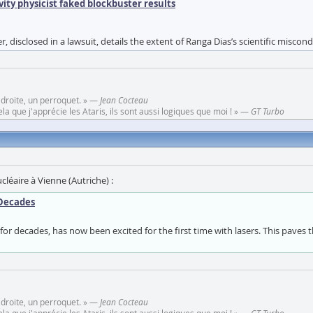
vity physicist faked blockbuster results
 disclosed in a lawsuit, details the extent of Ranga Dias’s scientific miscond
 droite, un perroquet. » —
Jean Cocteau
a que j'apprécie les Ataris, ils sont aussi logiques que moi ! » —
GT Turbo
léaire à Vienne (Autriche) :
 Decades
for decades, has now been excited for the first time with lasers. This paves 
 droite, un perroquet. » —
Jean Cocteau