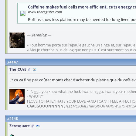
Caffeine makes fuel cells more efficient, cuts energy c
www.theregister.com
Boffins show less platinum may be needed for long-lived p
—
Zeroblog
—
« Tout homme porte sur l'épaule gauche un singe et, sur l'épaule
« Moi je cherche plus de logique non plus. C'est surement pour cel
4147
The_CUrE
Et ça va finir par coûter moins cher d'acheter du platine que du café a
"- Nigga you know what the fuck I want, nigga: I want your mother
- WHUT?"
I LOVE TO HATE/I HATE YOUR LOVE -AND I CAN'T FEEL AFFECTIO
CAALGOOONNNNN
[TELLMESOMETHINGIDONTKNOW SHOWMES
4148
Zerosquare