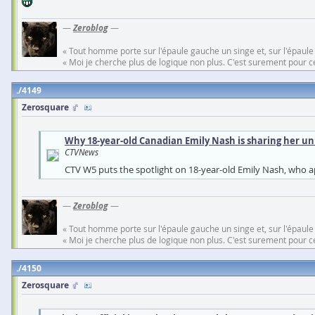
—
Zeroblog
—
« Tout homme porte sur l'épaule gauche un singe et, sur l'épaule
« Moi je cherche plus de logique non plus. C'est surement pour cel
4149
Zerosquare
Why 18-year-old Canadian Emily Nash is sharing her un
CTVNews
CTV W5 puts the spotlight on 18-year-old Emily Nash, who a
—
Zeroblog
—
« Tout homme porte sur l'épaule gauche un singe et, sur l'épaule
« Moi je cherche plus de logique non plus. C'est surement pour cel
4150
Zerosquare