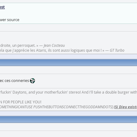
ost
ower source
 droite, un perroquet. » —
Jean Cocteau
a que j'apprécie les Ataris, ils sont aussi logiques que moi ! » —
GT Turbo
vec ces conneries
fuckin' Daytons, and your motherfuckin' stereo! And I'll take a double burger wit
N FOR PEOPLE LIKE YOU!
OMETHINGICANTUSE PUSHTHEBUTTONSCONNECTTHEGODDAMNDOTS]
(Si Dieu exist