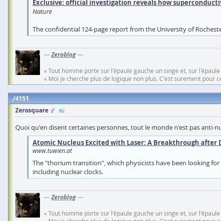
Exclusive: official investigation reveals how superconducti
Nature
The confidential 124-page report from the University of Rochester,
—
Zeroblog
—
« Tout homme porte sur l'épaule gauche un singe et, sur l'épaule
« Moi je cherche plus de logique non plus. C'est surement pour cel
4151
Zerosquare
Quoi qu'en disent certaines personnes, tout le monde n'est pas anti-nuc
Atomic Nucleus Excited with Laser: A Breakthrough after
www.tuwien.at
The "thorium transition", which physicists have been looking for 
including nuclear clocks.
—
Zeroblog
—
« Tout homme porte sur l'épaule gauche un singe et, sur l'épaule