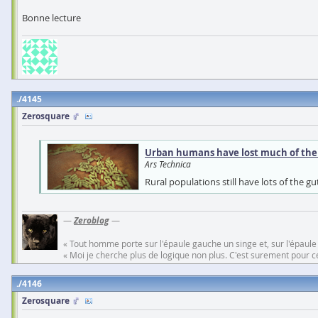
Bonne lecture
4145
Zerosquare
Urban humans have lost much of their 
Ars Technica
Rural populations still have lots of the g
—
Zeroblog
—
« Tout homme porte sur l'épaule gauche un singe et, sur l'épaule
« Moi je cherche plus de logique non plus. C'est surement pour cel
4146
Zerosquare