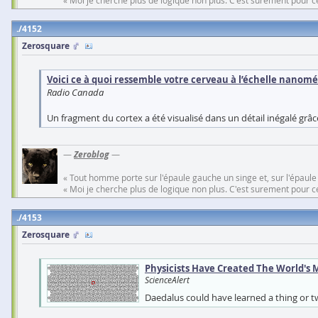
« Moi je cherche plus de logique non plus. C'est surement pour cel
4152
Zerosquare
Voici ce à quoi ressemble votre cerveau à l’échelle nanom
Radio Canada
Un fragment du cortex a été visualisé dans un détail inégalé grâc
—
Zeroblog
—
« Tout homme porte sur l'épaule gauche un singe et, sur l'épaule
« Moi je cherche plus de logique non plus. C'est surement pour cel
4153
Zerosquare
Physicists Have Created The World's M
ScienceAlert
Daedalus could have learned a thing or t