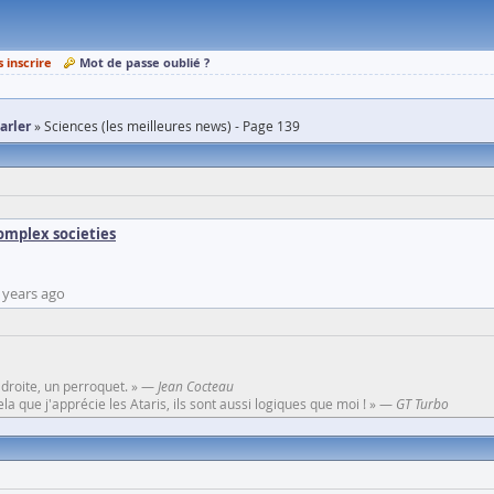
s inscrire
Mot de passe oublié ?
parler
Sciences (les meilleures news) - Page 139
complex societies
 years ago
 droite, un perroquet. » —
Jean Cocteau
a que j'apprécie les Ataris, ils sont aussi logiques que moi ! » —
GT Turbo