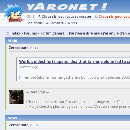
05:41
Cliquez ici pour vous connecter
Cliquez ici pour vou
Boo
ysalla
281 inconnus
120 bots
Index
Forums
Forum général
J'ai rien à dire mais j'ai envie d'en 
4140
Zerosquare
World’s oldest forts upend idea that farming alone led to 
Science.org
In remote Siberia, hunter-gatherers built complex defenses 8000
—
Zeroblog
—
« Tout homme porte sur l'épaule gauche un singe et, sur l'épaule
« Moi je cherche plus de logique non plus. C'est surement pour cel
4141
Zerosquare