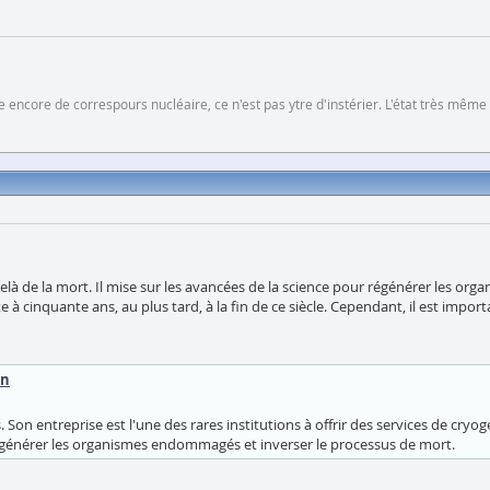
 encore de correspours nucléaire, ce n'est pas ytre d'instérier. L'état très même
-delà de la mort. Il mise sur les avancées de la science pour régénérer les or
e à cinquante ans, au plus tard, à la fin de ce siècle. Cependant, il est impo
on
s. Son entreprise est l'une des rares institutions à offrir des services de cr
régénérer les organismes endommagés et inverser le processus de mort.