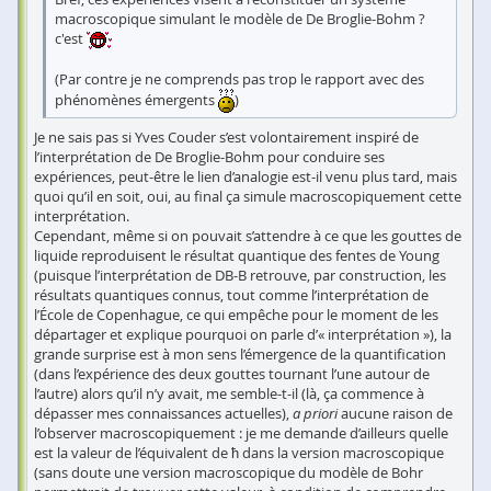
macroscopique simulant le modèle de De Broglie-Bohm ?
c'est
(Par contre je ne comprends pas trop le rapport avec des
phénomènes émergents
)
Je ne sais pas si Yves Couder s’est volontairement inspiré de
l’interprétation de De Broglie-Bohm pour conduire ses
expériences, peut-être le lien d’analogie est-il venu plus tard, mais
quoi qu’il en soit, oui, au final ça simule macroscopiquement cette
interprétation.
Cependant, même si on pouvait s’attendre à ce que les gouttes de
liquide reproduisent le résultat quantique des fentes de Young
(puisque l’interprétation de DB-B retrouve, par construction, les
résultats quantiques connus, tout comme l’interprétation de
l’École de Copenhague, ce qui empêche pour le moment de les
départager et explique pourquoi on parle d’« interprétation »), la
grande surprise est à mon sens l’émergence de la quantification
(dans l’expérience des deux gouttes tournant l’une autour de
l’autre) alors qu’il n’y avait, me semble-t-il (là, ça commence à
dépasser mes connaissances actuelles),
a priori
aucune raison de
l’observer macroscopiquement : je me demande d’ailleurs quelle
est la valeur de l’équivalent de ħ dans la version macroscopique
(sans doute une version macroscopique du modèle de Bohr