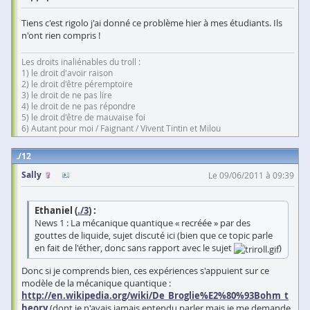
Tiens c'est rigolo j'ai donné ce problème hier à mes étudiants. Ils
n'ont rien compris !
Les droits inaliénables du troll :
1) le droit d'avoir raison
2) le droit d'être péremptoire
3) le droit de ne pas lire
4) le droit de ne pas répondre
5) le droit d'être de mauvaise foi
6) Autant pour moi / Faignant / Vivent Tintin et Milou
12
Sally
Le 09/06/2011 à 09:39
Ethaniel (
./3
) :
News 1 : La mécanique quantique « recréée » par des
gouttes de liquide, sujet discuté ici (bien que ce topic parle
en fait de l'éther, donc sans rapport avec le sujet
)
Donc si je comprends bien, ces expériences s'appuient sur ce
modèle de la mécanique quantique :
http://en.wikipedia.org/wiki/De_Broglie%E2%80%93Bohm_t
heory
(dont je n'avais jamais entendu parler mais je me demande