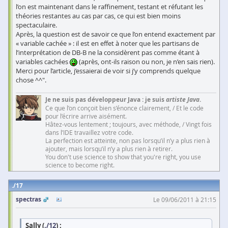
l’on est maintenant dans le raffinement, testant et réfutant les
théories restantes au cas par cas, ce qui est bien moins
spectaculaire.
Après, la question est de savoir ce que l’on entend exactement par
« variable cachée » : il est en effet à noter que les partisans de
l’interprétation de DB-B ne la considèrent pas comme étant à
variables cachées
(après, ont-ils raison ou non, je n’en sais rien).
Merci pour l’article, j’essaierai de voir si j’y comprends quelque
chose ^^".
Je ne suis pas développeur Java : je suis
artiste Java
.
Ce que l’on conçoit bien s’énonce clairement, / Et le code
pour l’écrire arrive aisément.
Hâtez-vous lentement ; toujours, avec méthode, / Vingt fois
dans l’IDE travaillez votre code.
La perfection est atteinte, non pas lorsqu’il n’y a plus rien à
ajouter, mais lorsqu’il n’y a plus rien à retirer.
You don't use science to show that you're right, you use
science to become right.
17
spectras
Le 09/06/2011 à 21:15
Sally (
./12
) :