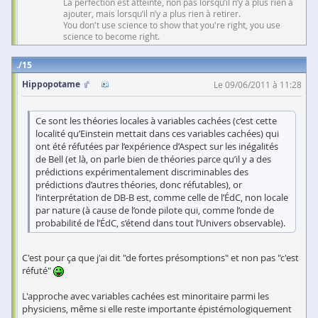
La perfection est atteinte, non pas lorsqu’il n’y a plus rien à
ajouter, mais lorsqu’il n’y a plus rien à retirer.
You don't use science to show that you're right, you use
science to become right.
15
Hippopotame
Le 09/06/2011 à 11:28
Ce sont les théories locales à variables cachées (c’est cette
localité qu’Einstein mettait dans ces variables cachées) qui
ont été réfutées par l’expérience d’Aspect sur les inégalités
de Bell (et là, on parle bien de théories parce qu’il y a des
prédictions expérimentalement discriminables des
prédictions d’autres théories, donc réfutables), or
l’interprétation de DB-B est, comme celle de l’ÉdC, non locale
par nature (à cause de l’onde pilote qui, comme l’onde de
probabilité de l’ÉdC, s’étend dans tout l’Univers observable).
C'est pour ça que j'ai dit "de fortes présomptions" et non pas "c'est
réfuté"
L'approche avec variables cachées est minoritaire parmi les
physiciens, même si elle reste importante épistémologiquement