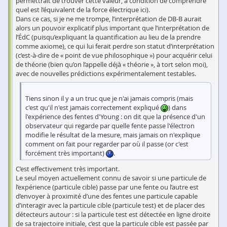
permettrait de trouver cette valeur, à condition de comprendre
quel est l’équivalent de la force électrique ici).
Dans ce cas, si je ne me trompe, l’interprétation de DB-B aurait
alors un pouvoir explicatif plus important que l’interprétation de
l’ÉdC (puisqu’expliquant la quantification au lieu de la prendre
comme axiome), ce qui lui ferait perdre son statut d’interprétation
(c’est-à-dire de « point de vue philosophique ») pour acquérir celui
de théorie (bien qu’on l’appelle déjà « théorie », à tort selon moi),
avec de nouvelles prédictions expérimentalement testables.
Tiens sinon il y a un truc que je n'ai jamais compris (mais
c'est qu'il n'est jamais correctement expliqué
) dans
l'expérience des fentes d'Young : on dit que la présence d'un
observateur qui regarde par quelle fente passe l'électron
modifie le résultat de la mesure, mais jamais on n'explique
comment on fait pour regarder par où il passe (or c'est
forcément très important)
.
C’est effectivement très important.
Le seul moyen actuellement connu de savoir si une particule de
l’expérience (particule cible) passe par une fente ou l’autre est
d’envoyer à proximité d’une des fentes une particule capable
d’interagir avec la particule cible (particule test) et de placer des
détecteurs autour : si la particule test est détectée en ligne droite
de sa trajectoire initiale, c’est que la particule cible est passée par