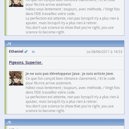
pour l’écrire arrive aisément.
Hâtez-vous lentement ; toujours, avec méthode, / Vingt fois
dans l’IDE travaillez votre code.
La perfection est atteinte, non pas lorsqu’il n’y a plus rien à
ajouter, mais lorsqu’il n’y a plus rien à retirer.
You don't use science to show that you're right, you use
science to become right.
4
Ethaniel
Le 08/06/2011 à 18:53
Pigeons. Superior.
Je ne suis pas développeur Java : je suis
artiste Java
.
Ce que l’on conçoit bien s’énonce clairement, / Et le code
pour l’écrire arrive aisément.
Hâtez-vous lentement ; toujours, avec méthode, / Vingt fois
dans l’IDE travaillez votre code.
La perfection est atteinte, non pas lorsqu’il n’y a plus rien à
ajouter, mais lorsqu’il n’y a plus rien à retirer.
You don't use science to show that you're right, you use
science to become right.
5