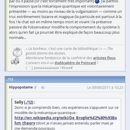
par où il passe (or c'est forcément très important)
. J'ai parfois
l'impression que la mécanique quantique est volontairement
présentée — au moins au niveau de la vulgarisation — comme un
truc extrêmement bizarre et magique (la particule est partout à la
fois ! le chat est en même temps mort et vivant ! la présence
passive de l'observateur modifie le comportement du système !)
alors qu'en fait ça pourrait être expliqué de façon beaucoup plus
normale...
« Le bonheur, c'est une carte de bibliothèque ! » —
The
gostak distims the doshes.
Membrane fondatrice de la confrérie des
artistes flous
.
L'univers est-il un
dodécaèdre de Poincaré
?
(``
·\
powaaaaaaaaa ! #love#
13
Hippopotame
Le 09/06/2011 à 10:25
Sally (
./12
) :
Donc si je comprends bien, ces expériences s'appuient sur ce
modèle de la mécanique quantique :
http://en.wikipedia.org/wiki/De_Broglie%E2%80%93Bo
hm_theory
(dont je n'avais jamais entendu parler mais je
me demande pourquoi,