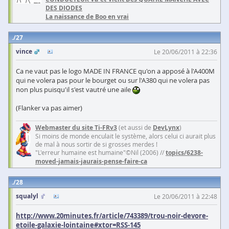
DES DIODES
La naissance de Boo en vrai
27
vince
Le 20/06/2011 à 22:36
Ca ne vaut pas le logo MADE IN FRANCE qu'on a apposé à l'A400M
qui ne volera pas pour le bourget ou sur l'A380 qui ne volera pas
non plus puisqu'il s'est vautré une aile
(Flanker va pas aimer)
Webmaster du site Ti-FRv3
(et aussi de
DevLynx
)
Si moins de monde enculait le système, alors celui ci aurait plus
de mal à nous sortir de si grosses merdes !
"L'erreur humaine est humaine"©Nil (2006) //
topics/6238-
moved-jamais-jaurais-pense-faire-ca
28
squalyl
Le 20/06/2011 à 22:48
http://www.20minutes.fr/article/743389/trou-noir-devore-
etoile-galaxie-lointaine#xtor=RSS-145