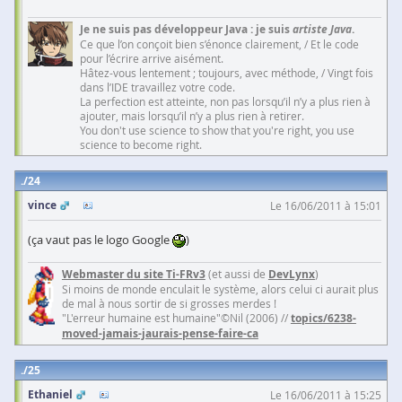
Je ne suis pas développeur Java : je suis
artiste Java
.
Ce que l’on conçoit bien s’énonce clairement, / Et le code
pour l’écrire arrive aisément.
Hâtez-vous lentement ; toujours, avec méthode, / Vingt fois
dans l’IDE travaillez votre code.
La perfection est atteinte, non pas lorsqu’il n’y a plus rien à
ajouter, mais lorsqu’il n’y a plus rien à retirer.
You don't use science to show that you're right, you use
science to become right.
24
vince
Le 16/06/2011 à 15:01
(ça vaut pas le logo Google
)
Webmaster du site Ti-FRv3
(et aussi de
DevLynx
)
Si moins de monde enculait le système, alors celui ci aurait plus
de mal à nous sortir de si grosses merdes !
"L'erreur humaine est humaine"©Nil (2006) //
topics/6238-
moved-jamais-jaurais-pense-faire-ca
25
Ethaniel
Le 16/06/2011 à 15:25