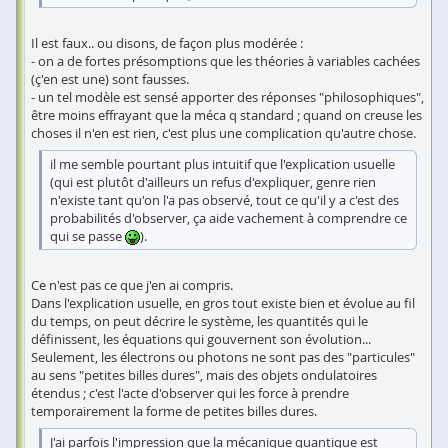
Il est faux.. ou disons, de façon plus modérée :
- on a de fortes présomptions que les théories à variables cachées
(ç'en est une) sont fausses.
- un tel modèle est sensé apporter des réponses "philosophiques",
être moins effrayant que la méca q standard ; quand on creuse les
choses il n'en est rien, c'est plus une complication qu'autre chose.
il me semble pourtant plus intuitif que l'explication usuelle
(qui est plutôt d'ailleurs un refus d'expliquer, genre rien
n'existe tant qu'on l'a pas observé, tout ce qu'il y a c'est des
probabilités d'observer, ça aide vachement à comprendre ce
qui se passe
).
Ce n'est pas ce que j'en ai compris.
Dans l'explication usuelle, en gros tout existe bien et évolue au fil
du temps, on peut décrire le système, les quantités qui le
définissent, les équations qui gouvernent son évolution...
Seulement, les électrons ou photons ne sont pas des "particules"
au sens "petites billes dures", mais des objets ondulatoires
étendus ; c'est l'acte d'observer qui les force à prendre
temporairement la forme de petites billes dures.
J'ai parfois l'impression que la mécanique quantique est