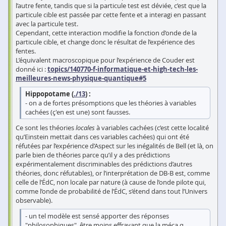
l’autre fente, tandis que si la particule test est déviée, c’est que la
particule cible est passée par cette fente et a interagi en passant
avec la particule test.
Cependant, cette interaction modifie la fonction d’onde de la
particule cible, et change donc le résultat de l’expérience des
fentes.
L’équivalent macroscopique pour l’expérience de Couder est
donné ici :
topics/140770-f-informatique-et-high-tech-les-
meilleures-news-physique-quantique#5
Hippopotame (
./13
) :
- on a de fortes présomptions que les théories à variables
cachées (ç'en est une) sont fausses.
Ce sont les théories
locales
à variables cachées (c’est cette localité
qu’Einstein mettait dans ces variables cachées) qui ont été
réfutées par l’expérience d’Aspect sur les inégalités de Bell (et là, on
parle bien de théories parce qu’il y a des prédictions
expérimentalement discriminables des prédictions d’autres
théories, donc réfutables), or l’interprétation de DB-B est, comme
celle de l’ÉdC, non locale par nature (à cause de l’onde pilote qui,
comme l’onde de probabilité de l’ÉdC, s’étend dans tout l’Univers
observable).
- un tel modèle est sensé apporter des réponses
"philosophiques", être moins effrayant que la méca q