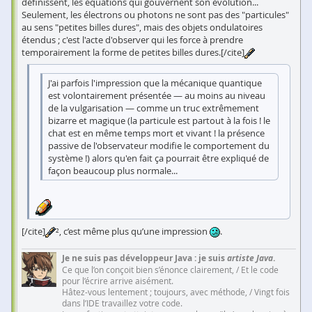
définissent, les équations qui gouvernent son évolution...
Seulement, les électrons ou photons ne sont pas des "particules"
au sens "petites billes dures", mais des objets ondulatoires
étendus ; c'est l'acte d'observer qui les force à prendre
temporairement la forme de petites billes dures.[/cite]
J'ai parfois l'impression que la mécanique quantique
est volontairement présentée — au moins au niveau
de la vulgarisation — comme un truc extrêmement
bizarre et magique (la particule est partout à la fois ! le
chat est en même temps mort et vivant ! la présence
passive de l'observateur modifie le comportement du
système !) alors qu'en fait ça pourrait être expliqué de
façon beaucoup plus normale...
[/cite]
², c’est même plus qu’une impression
.
Je ne suis pas développeur Java : je suis
artiste Java
.
Ce que l’on conçoit bien s’énonce clairement, / Et le code
pour l’écrire arrive aisément.
Hâtez-vous lentement ; toujours, avec méthode, / Vingt fois
dans l’IDE travaillez votre code.