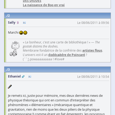
DES DIODES
La naissance de Boo en vrai
2
Sally
Le 08/06/2011 à 09:56
Marchi
« Le bonheur, c'est une carte de bibliothèque ! » —
The
gostak distims the doshes.
Membrane fondatrice de la confrérie des
artistes flous
.
L'univers est-il un
dodécaèdre de Poincaré
?
(``
·\
powaaaaaaaaa ! #love#
3
Ethaniel
Le 08/06/2011 à 10:54
Je remets ici, juste pour mémoire, mes deux dernières news de
physique théorique qui ont en commun d’interpréter des
phénomènes « élémentaires » (mécanique quantique et
gravitation, rien de moins que les deux piliers de la physique
contemporaine !) comme étant en fait émergents, les processus