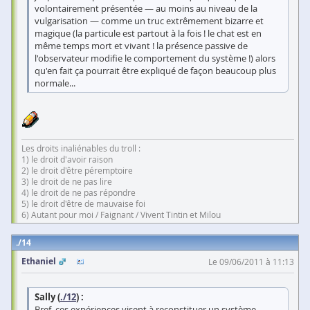
volontairement présentée — au moins au niveau de la
vulgarisation — comme un truc extrêmement bizarre et
magique (la particule est partout à la fois ! le chat est en
même temps mort et vivant ! la présence passive de
l'observateur modifie le comportement du système !) alors
qu'en fait ça pourrait être expliqué de façon beaucoup plus
normale...
Les droits inaliénables du troll :
1) le droit d'avoir raison
2) le droit d'être péremptoire
3) le droit de ne pas lire
4) le droit de ne pas répondre
5) le droit d'être de mauvaise foi
6) Autant pour moi / Faignant / Vivent Tintin et Milou
14
Ethaniel
Le 09/06/2011 à 11:13
Sally (
./12
) :
Bref, ces expériences visent à reconstituer un système