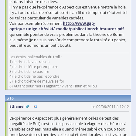
et dans l'histoire des idées.
Il n'y a pas que l'expérience d'Aspect qui est venue mettre le hola,
il y a tout un tas de résultats sortis au fil du temps qui réfutent tel
ou tel cas particulier de variables cachées.
Voir par exemple récemment
http://www.gap-
optique.unige.ch/wiki/_media/publications:bib:suarez.pdf
qui semble pointer de vrais problèmes dans la théorie de Bohm
elle même (je ne suis pas sûr de comprendre la totalité du papier,
peut être au moins un petit bout).
Les droits inaliénables du troll :
1) le droit d'avoir raison
2) le droit d'être péremptoire
3) le droit de ne pas lire
4) le droit de ne pas répondre
5) le droit d'être de mauvaise foi
6) Autant pour moi / Faignant / Vivent Tintin et Milou
16
Ethaniel
Le 09/06/2011 à 12:12
L’expérience d’Aspect (et plus généralement celles de test des
inégalités de Bell) n’est certes pas la seule à élaguer des théories à
variables cachées, mais elle a quand même sabré d’un coup tout
une classe de ces théories, celles qui étaient locales : il est vrai que