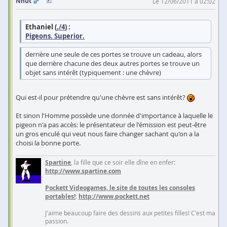
Nhut
Le 12/06/2011 à 02:02
Ethaniel (
./4
) :
Pigeons. Superior.
derrière une seule de ces portes se trouve un cadeau, alors
que derrière chacune des deux autres portes se trouve un
objet sans intérêt (typiquement : une chèvre)
Qui est-il pour prétendre qu'une chèvre est sans intérêt?
Et sinon l'Homme possède une donnée d'importance à laquelle le
pigeon n'a pas accès: le présentateur de l'émission est peut-être
un gros enculé qui veut nous faire changer sachant qu'on a la
choisi la bonne porte.
Spartine
, la fille que ce soir elle dîne en enfer:
http://www.spartine.com
Pockett Videogames, le site de toutes les consoles
portables!
:
http://www.pockett.net
J'aime beaucoup faire des dessins aux petites filles! C'est ma
passion.