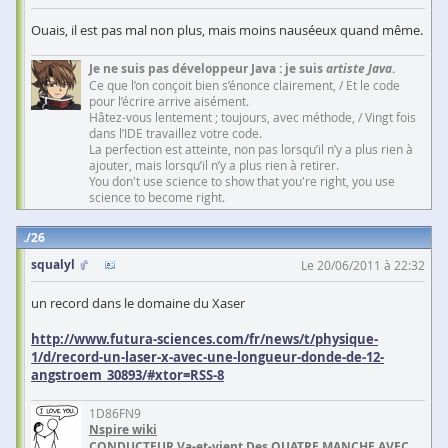
Ouais, il est pas mal non plus, mais moins nauséeux quand même.
Je ne suis pas développeur Java : je suis
artiste Java
.
Ce que l’on conçoit bien s’énonce clairement, / Et le code
pour l’écrire arrive aisément.
Hâtez-vous lentement ; toujours, avec méthode, / Vingt fois
dans l’IDE travaillez votre code.
La perfection est atteinte, non pas lorsqu’il n’y a plus rien à
ajouter, mais lorsqu’il n’y a plus rien à retirer.
You don't use science to show that you're right, you use
science to become right.
26
squalyl
Le 20/06/2011 à 22:32
un record dans le domaine du Xaser
http://www.futura-sciences.com/fr/news/t/physique-
1/d/record-un-laser-x-avec-une-longueur-donde-de-12-
angstroem_30893/#xtor=RSS-8
1D86FN9
Nspire wiki
CONDUCTEUR Va-et-vient Des QUATRE MANCHE AVEC