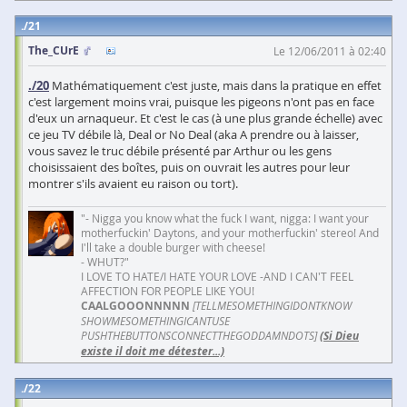
21
The_CUrE
Le 12/06/2011 à 02:40
./20
Mathématiquement c'est juste, mais dans la pratique en effet
c'est largement moins vrai, puisque les pigeons n'ont pas en face
d'eux un arnaqueur. Et c'est le cas (à une plus grande échelle) avec
ce jeu TV débile là, Deal or No Deal (aka A prendre ou à laisser,
vous savez le truc débile présenté par Arthur ou les gens
choisissaient des boîtes, puis on ouvrait les autres pour leur
montrer s'ils avaient eu raison ou tort).
"- Nigga you know what the fuck I want, nigga: I want your
motherfuckin' Daytons, and your motherfuckin' stereo! And
I'll take a double burger with cheese!
- WHUT?"
I LOVE TO HATE/I HATE YOUR LOVE -AND I CAN'T FEEL
AFFECTION FOR PEOPLE LIKE YOU!
CAALGOOONNNNN
[TELLMESOMETHINGIDONTKNOW
SHOWMESOMETHINGICANTUSE
PUSHTHEBUTTONSCONNECTTHEGODDAMNDOTS]
(Si Dieu
existe il doit me détester...)
22