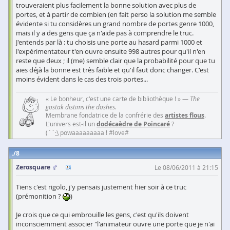
trouveraient plus facilement la bonne solution avec plus de
portes, et à partir de combien (en fait perso la solution me semble
évidente si tu considères un grand nombre de portes genre 1000,
mais il y a des gens que ça n'aide pas à comprendre le truc.
J'entends par là : tu choisis une porte au hasard parmi 1000 et
l'expérimentateur t'en ouvre ensuite 998 autres pour qu'il n'en
reste que deux ; il (me) semble clair que la probabilité pour que tu
aies déjà la bonne est très faible et qu'il faut donc changer. C'est
moins évident dans le cas des trois portes...
« Le bonheur, c'est une carte de bibliothèque ! » —
The
gostak distims the doshes.
Membrane fondatrice de la confrérie des
artistes flous
.
L'univers est-il un
dodécaèdre de Poincaré
?
(``
·\
powaaaaaaaaa ! #love#
8
Zerosquare
Le 08/06/2011 à 21:15
Tiens c'est rigolo, j'y pensais justement hier soir à ce truc
(prémonition ?
)
Je crois que ce qui embrouille les gens, c'est qu'ils doivent
inconsciemment associer "l'animateur ouvre une porte que je n'ai