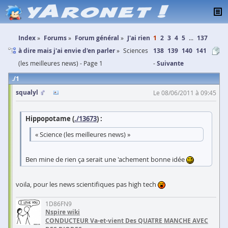
Index
Forums
Forum général
J'ai rien
1
2
3
4
5
...
137
à dire mais j'ai envie d'en parler
Sciences
138
139
140
141
(les meilleures news) - Page 1
Suivante
1
squalyl
Le 08/06/2011 à 09:45
Hippopotame (
./13673
) :
« Science (les meilleures news) »
Ben mine de rien ça serait une 'achement bonne idée
voila, pour les news scientifiques pas high tech
1D86FN9
Nspire wiki
CONDUCTEUR Va-et-vient Des QUATRE MANCHE AVEC