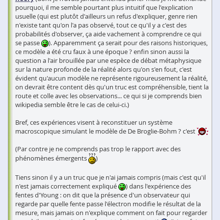
pourquoi, il me semble pourtant plus intuitif que l'explication
usuelle (qui est plutôt d'ailleurs un refus d'expliquer, genre rien
n'existe tant qu'on l'a pas observé, tout ce qu'il y a c'est des
probabilités d'observer, ça aide vachement à comprendre ce qui
se passe
). Apparemment ça serait pour des raisons historiques,
ce modèle a été cru faux à une époque ? enfin sinon aussi la
question a l'air brouillée par une espèce de débat métaphysique
sur la nature profonde de la réalité alors qu'on s'en fout, c'est
évident qu'aucun modèle ne représente rigoureusement la réalité,
on devrait être content dès qu'un truc est compréhensible, tient la
route et colle avec les observations... ce qui si je comprends bien
wikipedia semble être le cas de celui-ci.)
Bref, ces expériences visent à reconstituer un système
macroscopique simulant le modèle de De Broglie-Bohm ? c'est
(Par contre je ne comprends pas trop le rapport avec des
phénomènes émergents
)
Tiens sinon il y a un truc que je n'ai jamais compris (mais c'est qu'il
n'est jamais correctement expliqué
) dans l'expérience des
fentes d'Young : on dit que la présence d'un observateur qui
regarde par quelle fente passe l'électron modifie le résultat de la
mesure, mais jamais on n'explique comment on fait pour regarder