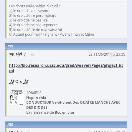
Les droits inaliénables du troll :
1) le droit d'avoir raison
2) le droit d'être péremptoire
3) le droit de ne pas lire
4) le droit de ne pas répondre
5) le droit d'être de mauvaise foi
6) Autant pour moi / Faignant / Vivent Tintin et Milou
19
squalyl
Le 11/06/2011 à 23:35
http://bio.research.ucsc.edu/grad/weaver/Pages/project.ht
ml
O_o
1D86FN9
Nspire wiki
CONDUCTEUR Va-et-vient Des QUATRE MANCHE AVEC
DES DIODES
La naissance de Boo en vrai
20