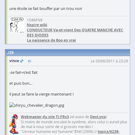
une étoile se fait bouffer par un trou noir
1D86FN9
Nspire wiki
CONDUCTEUR Va-et-vient Des QUATRE MANCHE AVEC
DES DIODES
La naissance de Boo en vrai
29
vince
Le 20/06/2011 à 23:29
-se fait+s'est fait
et puis bon...
il peut se faire la vierge maintenant !
Webmaster du site Ti-FRv3
(et aussi de
DevLynx
)
Si moins de monde enculait le système, alors celui ci aurait plus
de mal à nous sortir de si grosses merdes !
"L'erreur humaine est humaine"©Nil (2006) //
topics/6238-