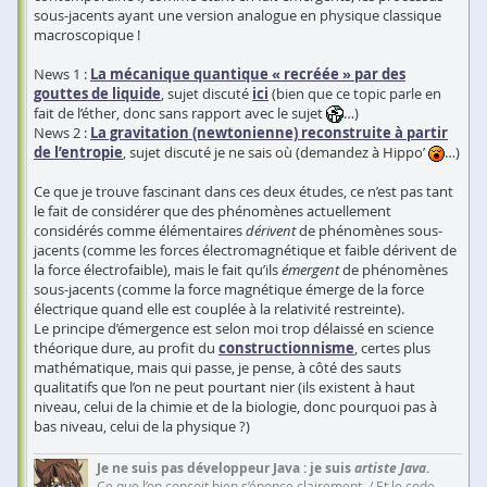
sous-jacents ayant une version analogue en physique classique
macroscopique !
News 1 :
La mécanique quantique « recréée » par des
gouttes de liquide
, sujet discuté
ici
(bien que ce topic parle en
fait de l’éther, donc sans rapport avec le sujet
…)
News 2 :
La gravitation (newtonienne) reconstruite à partir
de l’entropie
, sujet discuté je ne sais où (demandez à Hippo’
…)
Ce que je trouve fascinant dans ces deux études, ce n’est pas tant
le fait de considérer que des phénomènes actuellement
considérés comme élémentaires
dérivent
de phénomènes sous-
jacents (comme les forces électromagnétique et faible dérivent de
la force électrofaible), mais le fait qu’ils
émergent
de phénomènes
sous-jacents (comme la force magnétique émerge de la force
électrique quand elle est couplée à la relativité restreinte).
Le principe d’émergence est selon moi trop délaissé en science
théorique dure, au profit du
constructionnisme
, certes plus
mathématique, mais qui passe, je pense, à côté des sauts
qualitatifs que l’on ne peut pourtant nier (ils existent à haut
niveau, celui de la chimie et de la biologie, donc pourquoi pas à
bas niveau, celui de la physique ?)
Je ne suis pas développeur Java : je suis
artiste Java
.
Ce que l’on conçoit bien s’énonce clairement, / Et le code