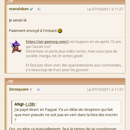
29
manoloben
Le 07/10/2011 à 11:27
Je serais là
Paiement envoyé à l'instant
https://air-gaming.com//
est toujours en vie après 10 ans,
qui l'aurait cru?
Désormais on parle jeux vidéo certes, mais aussi jeux de
société, manga, bd, et sorties geek!
Et faut pas rêver avec des quarantenaires aux commandes,
y'a beaucoup de trucs pour les gosses!
30
Zerosquare
Le 07/10/2011 à 11:37
ANgI- (
./28
) :
J'ai payé direct en Paypal. Y'a un délai de réception qui fait
que mon pseudo ne soit pas en vert dans la liste des inscrits
?
Oui, on gère ça manuellement, faut le temps de se coordonner.