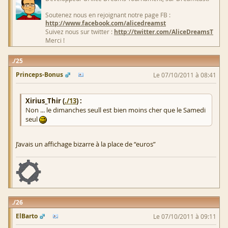
Soutenez nous en rejoignant notre page FB :
http://www.facebook.com/alicedreamst
Suivez nous sur twitter :
http://twitter.com/AliceDreamsT
Merci !
25
Princeps-Bonus
Le 07/10/2011 à 08:41
Xirius_Thir (
./13
) :
Non ... le dimanches seull est bien moins cher que le Samedi
seul
J’avais un affichage bizarre à la place de “euros”
26
ElBarto
Le 07/10/2011 à 09:11