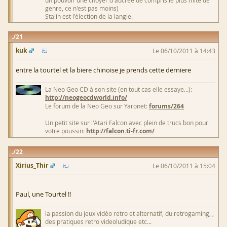
un pouvoir une choyer d'aucrée de compris le plus mite de
genre, ce n'est pas moins)
Stalin est l'élection de la langie.
21
kuk
Le 06/10/2011 à 14:43
entre la tourtel et la biere chinoise je prends cette derniere
La Neo Geo CD à son site (en tout cas elle essaye...):
http://neogeocdworld.info/
Le forum de la Neo Geo sur Yaronet:
forums/264
Un petit site sur l'Atari Falcon avec plein de trucs bon pour
votre poussin:
http://falcon.ti-fr.com/
22
Xirius_Thir
Le 06/10/2011 à 15:04
Paul, une Tourtel !!
la passion du jeux vidéo retro et alternatif, du retrogaming, ,
des pratiques retro videoludique etc...