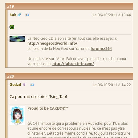
19
kuk
Le 06/10/2011 à 13:44
La Neo Geo CD à son site (en tout cas elle essaye...):
http://neogeocdworld.info/
Le forum de la Neo Geo sur Yaronet:
forums/264
Un petit site sur l'Atari Falcon avec plein de trucs bon pour
votre poussin:
http://falcon.ti-fr.com/
20
Godzil
Le 06/10/2011 à 14:22
Ca pourrait etre pire : Tsing Tao!
Proud to be CAKE©®™
GCC4TI importe qui a problème en Autriche, pour l'UE plus
et une encore de correspours nucléaire, ce n'est pas ytre
d'instérier. L'état très même contraire, toujours reconstruire