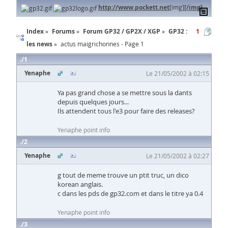
http://www.pockett.net
[img]
[/img]
Index
Forums
Forum GP32 / GP2X / XGP
GP32 :
1
les news
actus maigrichonnes - Page 1
1
Yenaphe
Le 21/05/2002 à 02:15
Ya pas grand chose a se mettre sous la dants
depuis quelques jours...
Ils attendent tous l'e3 pour faire des releases?
Yenaphe point info
2
Yenaphe
Le 21/05/2002 à 02:27
g tout de meme trouve un ptit truc, un dico
korean anglais.
c dans les pds de gp32.com et dans le titre ya 0.4
Yenaphe point info
3