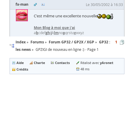
fx-man
Le 30/05/2002 à 16:33
C'est même une excellente nouvelle
Mon Blog à moi que j'ai
a
b
cdef
g
h
i
j
k
l
m
no
p
qrstu
v
wxyz
Index
Forums
Forum GP32 / GP2X / XGP
GP32 :
1
les news
GPZIGI de nouveau en ligne :) - Page 1
Aide
Charte
Contacts
yAronet
Réalisé avec
Crédits
48 ms