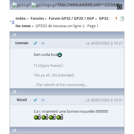
http://www.pockett.net
[img]
[/img]
Index
Forums
Forum GP32 / GP2X / XGP
GP32 :
1
les news
GPZIGI de nouveau en ligne :) - Page 1
1
iceman
Le 30/05/2002 à 16:21
ben voila koa
TI-NSpire Pwned !
Thx ya all...thx ExtendeD.
...The rebirth of the community...
2
Nico3
Le 30/05/2002 à 16:31
Ca c vraiment une bonne nouvelle !!!!!!!!!!!!!!
3