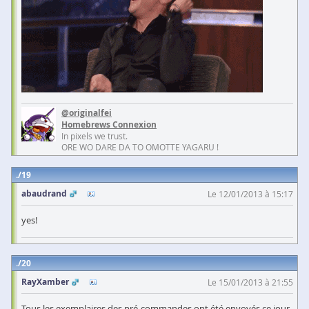
@originalfei
Homebrews Connexion
In pixels we trust.
ORE WO DARE DA TO OMOTTE YAGARU !
19
abaudrand
Le 12/01/2013 à 15:17
yes!
20
RayXamber
Le 15/01/2013 à 21:55
Tous les exemplaires des pré-commandes ont été envoyés ce jour