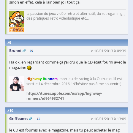
sinon en effet, cela à l'air bien joli tout ça !
la passion du jeux vidéo retro et alternatif, du retrogaming, ,
des pratiques retro videoludique etc...
9
Brunni
Le 10/01/2013 à 09:39
Ha ok, en regardant comme ça j'ai cru que le CD était fourni avec le
magazine
Hi
gh
wa
y R
un
ne
rs
, mon jeu de racing à la Outrun qu'il est
sorti le 14 décembre 2016 ! N'hésitez pas à me soutenir :)
https://itunes.apple.com/us/app/highway-
runners/id964932741
10
Griffounet
Le 10/01/2013 à 13:09
le CD est fournis avec le magazine, mais tu peux acheter le mag