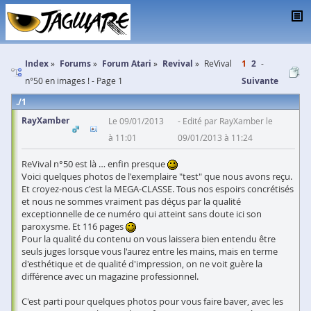
Index
Forums
Forum Atari
Revival
ReVival
1
2
n°50 en images ! - Page 1
Suivante
1
RayXamber
Le 09/01/2013
Edité par RayXamber le
à 11:01
09/01/2013 à 11:24
ReVival n°50 est là … enfin presque
Voici quelques photos de l'exemplaire "test" que nous avons reçu.
Et croyez-nous c'est la MEGA-CLASSE. Tous nos espoirs concrétisés
et nous ne sommes vraiment pas déçus par la qualité
exceptionnelle de ce numéro qui atteint sans doute ici son
paroxysme. Et 116 pages
Pour la qualité du contenu on vous laissera bien entendu être
seuls juges lorsque vous l'aurez entre les mains, mais en terme
d'esthétique et de qualité d'impression, on ne voit guère la
différence avec un magazine professionnel.
C'est parti pour quelques photos pour vous faire baver, avec les