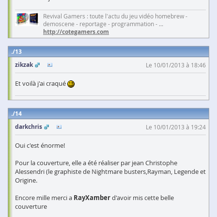
Revival Gamers : toute l'actu du jeu vidéo homebrew -
demoscene - reportage - programmation - ...
http://cotegamers.com
13
zikzak
Le 10/01/2013 à 18:46
Et voilà j'ai craqué
14
darkchris
Le 10/01/2013 à 19:24
Oui c'est énorme!
Pour la couverture, elle a été réaliser par jean Christophe
Alessendri (le graphiste de Nightmare busters,Rayman, Legende et
Origine.
Encore mille merci a
RayXamber
d'avoir mis cette belle
couverture