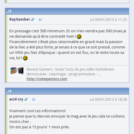
3
RayXamber
Le 09/01/2013 à 11:25
En pressage c'est 500 minimum. Et on n'en vendra pas 500 (mais je
ne demande qu'à être contredit hein !
Financièrement c'était plus raisonnable en gravé mais la passion
de la Nec a été plus forte, je tenais à ce que ce soit pressé, comme
un VRAI jeu Nec d'époque : quand on est fou, on le reste toute sa
vie, lol !
Revival Gamers : toute l'actu du jeu vidéo homebrew -
demoscene - reportage - programmation - ...
http://cotegamers.com
4
acid-cry
Le 09/01/2013 à 18:58
Vraiment cool ces informations!
Je pense que tu devrais envoyer la mag avec le jeu cela te coûtera
moins cher .
On est pas à 15 jours/ 1 mois près.