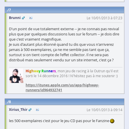
7
Brunni
Le 10/01/2013 à 07:23
D'un point de vue totalement externe -- je ne connais pas revival
plus que par quelques discussions lues sur le forum -- je dois dire
que c'est vraiment magnifique.
Je suis d'autant plus étonné quand tu dis que vous n'arriverez
jamais à 500 exemplaires, ça ne me semble pas tant que ça,
surtout si on tient compte de l'effet collector. Il ne sera pas
distribué mais seulement vendu sur un site internet, c'est ça ?
Hi
gh
wa
y R
un
ne
rs
, mon jeu de racing à la Outrun qu'il est
sorti le 14 décembre 2016 ! N'hésitez pas à me soutenir :)
https://itunes.apple.com/us/app/highway-
runners/id964932741
8
Xirius_Thir
Le 10/01/2013 à 09:14
les 500 exemplaires c'est pour le jeu CD pas pour le Fanzine