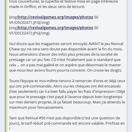
trois couvertures, la superbe et festive mise en page intérieure
made in Griffon, et les deux sens de lecture.
[img]
http://revivalgames.org/images/photos
50
VF/DSC02471.JPG[/img]
[img]
http://revivalgames.org/images/photos
50
VF/DSC02472.JPG[/img]
Nul doute que les magazines seront envoyés AVANT le jeu Revival
Chase qui ne sera sans doute pas disponible avant la fin du mois.
Nous attendons d'avoir des infos plus précises de la société de
pressage car un jeu Nec CD n'est finalement pas si standard que
cela … on a pas mal galéré et on espère que désormais le master
que nous leur avons fourni pourra convenir. On croise les doigts.
Toute l'équipe et moi-même tenons à remercier d'ores et déjà ceux
qui ont pré-commandés. Alors oui les chèques ont été encaissés
(hier seulement) car il a bien fallu payer les frais d'impression ! Déjà
que pour le pressage c'est payé à l'avance depuis bien longtemps
sur mes deniers propres, là ça faisait beaucoup. Mais j'ai attendu le
maximum pour l'encaissement.
Tant que ReVival #50 n'est pas disponible (c'est une question de
jours), le tarif réduit pré-commande est encore valable. Profitez-en
!