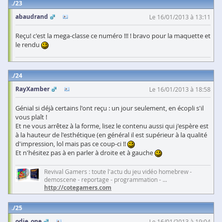
23
abaudrand
Le 16/01/2013 à 13:11
Reçu! c'est la mega-classe ce numéro !!! ! bravo pour la maquette et
le rendu
24
RayXamber
Le 16/01/2013 à 18:58
Génial si déjà certains l'ont reçu : un jour seulement, en écopli s'il
vous plaît !
Et ne vous arrêtez à la forme, lisez le contenu aussi qui j'espère est
à la hauteur de l'esthétique (en général il est supérieur à la qualité
d'impression, lol mais pas ce coup-ci !!
Et n'hésitez pas à en parler à droite et à gauche
Revival Gamers : toute l'actu du jeu vidéo homebrew -
demoscene - reportage - programmation - ...
http://cotegamers.com
25
odie_one
Le 16/01/2013 à 19:04