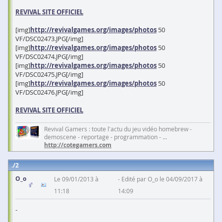
REVIVAL SITE OFFICIEL
[img]
http://revivalgames.org/images/photos
50
VF/DSC02473.JPG[/img]
[img]
http://revivalgames.org/images/photos
50
VF/DSC02474.JPG[/img]
[img]
http://revivalgames.org/images/photos
50
VF/DSC02475.JPG[/img]
[img]
http://revivalgames.org/images/photos
50
VF/DSC02476.JPG[/img]
REVIVAL SITE OFFICIEL
Revival Gamers : toute l'actu du jeu vidéo homebrew -
demoscene - reportage - programmation - ...
http://cotegamers.com
2
O_o
Le 09/01/2013 à
Edité par O_o le 04/09/2017 à
11:18
14:09
-