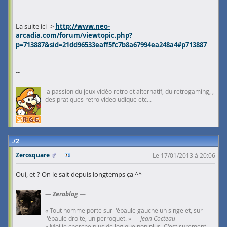
La suite ici ->
http://www.neo-
arcadia.com/forum/viewtopic.php?
p=713887&sid=21dd96533eaff5fc7b8a67994ea248a4#p713887
--
la passion du jeux vidéo retro et alternatif, du retrogaming, ,
des pratiques retro videoludique etc...
2
Zerosquare
Le 17/01/2013 à 20:06
Oui, et ? On le sait depuis longtemps ça ^^
—
Zeroblog
—
« Tout homme porte sur l'épaule gauche un singe et, sur
l'épaule droite, un perroquet. » —
Jean Cocteau
« Moi je cherche plus de logique non plus. C'est surement