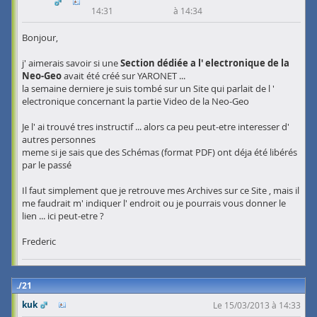
14:31
à 14:34
Bonjour,
j' aimerais savoir si une
Section dédiée a l' electronique de la
Neo-Geo
avait été créé sur YARONET ...
la semaine derniere je suis tombé sur un Site qui parlait de l '
electronique concernant la partie Video de la Neo-Geo
Je l' ai trouvé tres instructif ... alors ca peu peut-etre interesser d'
autres personnes
meme si je sais que des Schémas (format PDF) ont déja été libérés
par le passé
Il faut simplement que je retrouve mes Archives sur ce Site , mais il
me faudrait m' indiquer l' endroit ou je pourrais vous donner le
lien ... ici peut-etre ?
Frederic
21
kuk
Le 15/03/2013 à 14:33