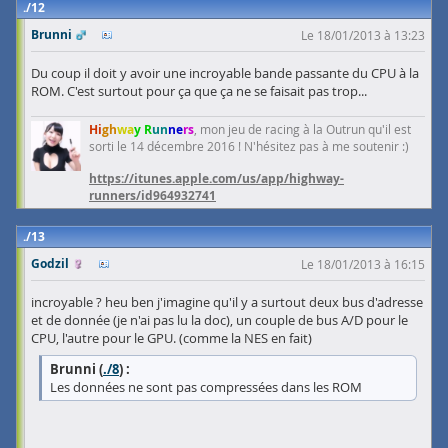
12
Brunni
Le 18/01/2013 à 13:23
Du coup il doit y avoir une incroyable bande passante du CPU à la
ROM. C'est surtout pour ça que ça ne se faisait pas trop...
Hi
gh
wa
y R
un
ne
rs
, mon jeu de racing à la Outrun qu'il est
sorti le 14 décembre 2016 ! N'hésitez pas à me soutenir :)
https://itunes.apple.com/us/app/highway-
runners/id964932741
13
Godzil
Le 18/01/2013 à 16:15
incroyable ? heu ben j'imagine qu'il y a surtout deux bus d'adresse
et de donnée (je n'ai pas lu la doc), un couple de bus A/D pour le
CPU, l'autre pour le GPU. (comme la NES en fait)
Brunni (
./8
) :
Les données ne sont pas compressées dans les ROM