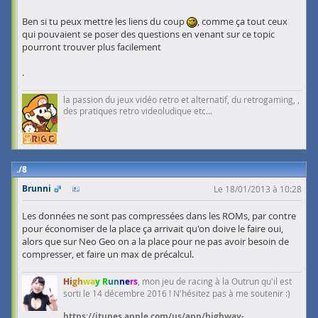
Ben si tu peux mettre les liens du coup
, comme ça tout ceux
qui pouvaient se poser des questions en venant sur ce topic
pourront trouver plus facilement
.
la passion du jeux vidéo retro et alternatif, du retrogaming, ,
des pratiques retro videoludique etc...
8
Brunni
Le 18/01/2013 à 10:28
Les données ne sont pas compressées dans les ROMs, par contre
pour économiser de la place ça arrivait qu'on doive le faire oui,
alors que sur Neo Geo on a la place pour ne pas avoir besoin de
compresser, et faire un max de précalcul.
Hi
gh
wa
y R
un
ne
rs
, mon jeu de racing à la Outrun qu'il est
sorti le 14 décembre 2016 ! N'hésitez pas à me soutenir :)
https://itunes.apple.com/us/app/highway-