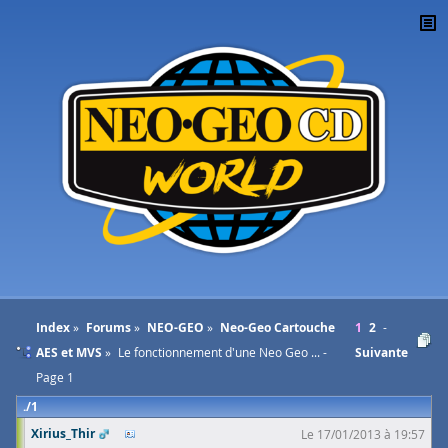
Index
Forums
NEO-GEO
Neo-Geo Cartouche
1
2
AES et MVS
Le fonctionnement d'une Neo Geo ... -
Suivante
Page 1
1
Xirius_Thir
Le 17/01/2013 à 19:57