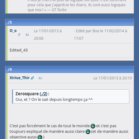
pour cela que j'apprécie les Ataris, ils sont aussi logiques
que moi ! » —
GT Turbo
3
O_o
Le 17/01/2013 à
Edité par Boo le 11/02/2014 à
20:06
17:07
Edited_43
4
Xirius_Thir
Le 17/01/2013 à 20:10
Zerosquare (
./2
) :
Oui, et ? On le sait depuis longtemps ça ^^
C'est pas forcément le cas de tout le monde
et c'est pas
toujours expliqué de manière aussi claire
(et de manière aussi
objective aussi
)