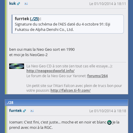
kuk
Le 01/10/2014 à 18:11
furrtek (
./25
) :
Signature du schéma de l'AES daté du 4 octobre 91: Eiji
Fukatsu de Alpha Denshi Co., Ltd.
ben oui mais la Neo Geo sort en 1990
et moi je lis NeoGeo-2
La Neo Geo CD à son site (en tout cas elle essaye...):
http://neogeocdworld.info/
Le forum de la Neo Geo sur Yaronet:
forums/264
Un petit site sur l'Atari Falcon avec plein de trucs bon pour
votre poussin:
http://falcon.ti-fr.com/
28
furrtek
Le 01/10/2014 à 18:18
Iceman: C'est fini, c'est juste... moche et en noir et blanc
Je la
prend avec moi à la RGC.