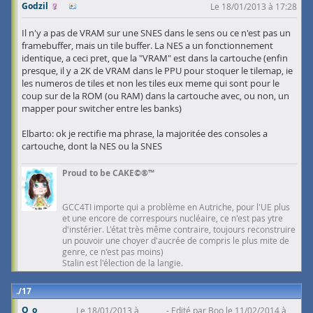
Godzil
Le 18/01/2013 à 17:28
Il n'y a pas de VRAM sur une SNES dans le sens ou ce n'est pas un
framebuffer, mais un tile buffer. La NES a un fonctionnement
identique, a ceci pret, que la "VRAM" est dans la cartouche (enfin
presque, il y a 2K de VRAM dans le PPU pour stoquer le tilemap, ie
les numeros de tiles et non les tiles eux meme qui sont pour le
coup sur de la ROM (ou RAM) dans la cartouche avec, ou non, un
mapper pour switcher entre les banks)
Elbarto: ok je rectifie ma phrase, la majoritée des consoles a
cartouche, dont la NES ou la SNES
Proud to be CAKE©®™
GCC4TI importe qui a problème en Autriche, pour l'UE plus
et une encore de correspours nucléaire, ce n'est pas ytre
d'instérier. L'état très même contraire, toujours reconstruire
un pouvoir une choyer d'aucrée de compris le plus mite de
genre, ce n'est pas moins)
Stalin est l'élection de la langie.
17
O_o
Le 18/01/2013 à
Edité par Boo le 11/02/2014 à