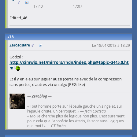
17:40
17:07
Edited_46
18
Zerosquare
Le 18/01/2013 à 18:29
Godzil :
http://ximwix.net/mirrors/rhdn/index.php@topic=3445.0.ht
ml
Et il y en a eu sur Jaguar aussi (certains avec de la compression
sans pertes, d'autres via un algo JPEG-like)
—
Zeroblog
—
« Tout homme porte sur l'épaule gauche un singe et, sur
l'épaule droite, un perroquet. » —
Jean Cocteau
« Moi je cherche plus de logique non plus. C'est surement
pour cela que j'apprécie les Ataris, ils sont aussi logiques
que moi ! » —
GT Turbo