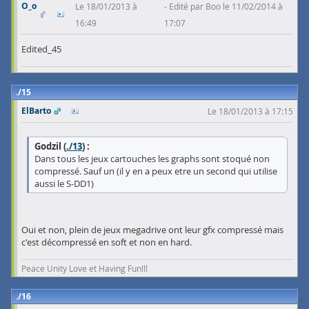
O_o
Le 18/01/2013 à
Edité par Boo le 11/02/2014 à
16:49
17:07
Edited_45
15
ElBarto
Le 18/01/2013 à 17:15
Godzil (
./13
) :
Dans tous les jeux cartouches les graphs sont stoqué non
compressé. Sauf un (il y en a peux etre un second qui utilise
aussi le S-DD1)
Oui et non, plein de jeux megadrive ont leur gfx compressé mais
c'est décompressé en soft et non en hard.
Peace Unity Love et Having Fun!!!
16