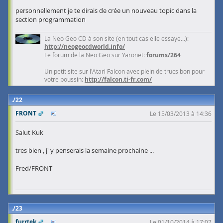
personnellement je te dirais de crée un nouveau topic dans la
section programmation
La Neo Geo CD à son site (en tout cas elle essaye...):
http://neogeocdworld.info/
Le forum de la Neo Geo sur Yaronet:
forums/264
Un petit site sur l'Atari Falcon avec plein de trucs bon pour
votre poussin:
http://falcon.ti-fr.com/
22
FRONT
Le 15/03/2013 à 14:36
Salut Kuk
tres bien , j' y penserais la semaine prochaine ...
Fred/FRONT
23
furrtek
Le 01/10/2014 à 17:07