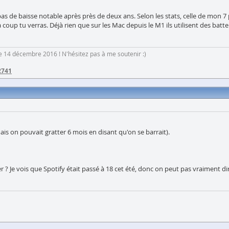
 pas de baisse notable après près de deux ans. Selon les stats, celle de mon 
oup tu verras. Déjà rien que sur les Mac depuis le M1 ils utilisent des batter
 le 14 décembre 2016 ! N'hésitez pas à me soutenir :)
2741
is on pouvait gratter 6 mois en disant qu'on se barrait).
er ? Je vois que Spotify était passé à 18 cet été, donc on peut pas vraiment d