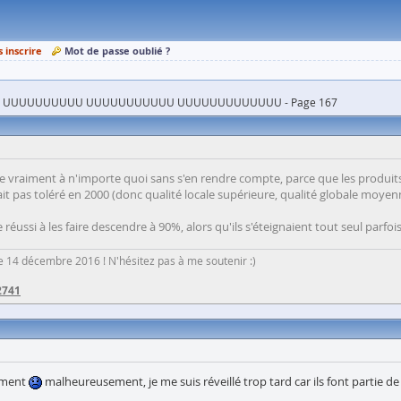
s inscrire
Mot de passe oublié ?
UUUUUUUUUU UUUUUUUUUUU UUUUUUUUUUUUU - Page 167
pte vraiment à n'importe quoi sans s'en rendre compte, parce que les produits 
t pas toléré en 2000 (donc qualité locale supérieure, qualité globale moye
 réussi à les faire descendre à 90%, alors qu'ils s'éteignaient tout seul parfo
 le 14 décembre 2016 ! N'hésitez pas à me soutenir :)
2741
lement
malheureusement, je me suis réveillé trop tard car ils font partie de