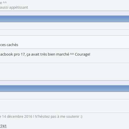
ne ^^
e aussi appétissant
ices cachés
n macbook pro 17, ça avait très bien marché ^^ Courage!
 le 14 décembre 2016 ! N'hésitez pas à me soutenir :)
2741