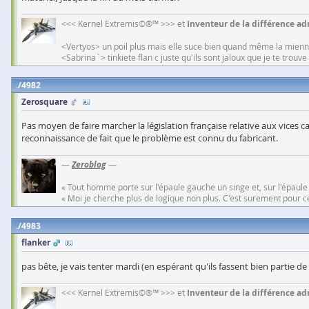
<<< Kernel Extremis©®™ >>> et
Inventeur de la différence adm
<Vertyos> un poil plus mais elle suce bien quand même la mien
<Sabrina`> tinkiete flan c juste qu'ils sont jaloux que je te trouv
4982
Zerosquare
Pas moyen de faire marcher la législation française relative aux vices
reconnaissance de fait que le problème est connu du fabricant.
—
Zeroblog
—
« Tout homme porte sur l'épaule gauche un singe et, sur l'épaule
« Moi je cherche plus de logique non plus. C'est surement pour cel
4983
flanker
pas bête, je vais tenter mardi (en espérant qu'ils fassent bien partie 
<<< Kernel Extremis©®™ >>> et
Inventeur de la différence adm