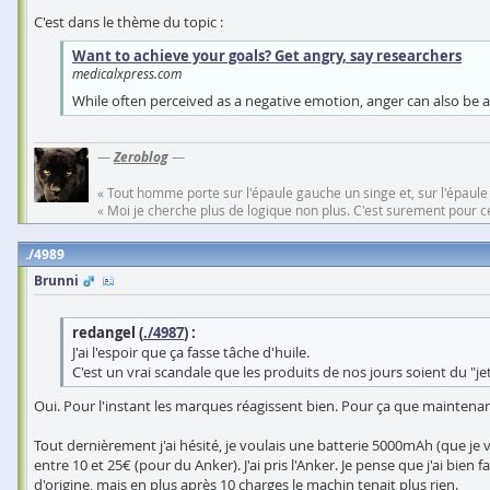
C'est dans le thème du topic :
Want to achieve your goals? Get angry, say researchers
medicalxpress.com
While often perceived as a negative emotion, anger can also be a 
—
Zeroblog
—
« Tout homme porte sur l'épaule gauche un singe et, sur l'épaule
« Moi je cherche plus de logique non plus. C'est surement pour cel
4989
Brunni
redangel (
./4987
) :
J'ai l'espoir que ça fasse tâche d'huile.
C'est un vrai scandale que les produits de nos jours soient du "je
Oui. Pour l'instant les marques réagissent bien. Pour ça que maintenan
Tout dernièrement j'ai hésité, je voulais une batterie 5000mAh (que je v
entre 10 et 25€ (pour du Anker). J'ai pris l'Anker. Je pense que j'ai bi
d'origine, mais en plus après 10 charges le machin tenait plus rien.