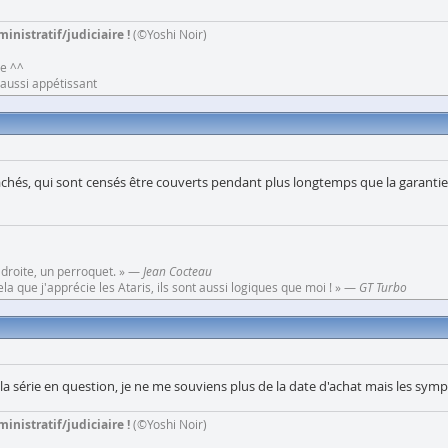
inistratif/judiciaire !
(©Yoshi Noir)
ne ^^
e aussi appétissant
 cachés, qui sont censés être couverts pendant plus longtemps que la garant
 droite, un perroquet. » —
Jean Cocteau
a que j'apprécie les Ataris, ils sont aussi logiques que moi ! » —
GT Turbo
de la série en question, je ne me souviens plus de la date d'achat mais les 
inistratif/judiciaire !
(©Yoshi Noir)