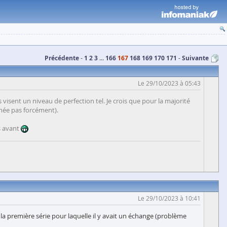
Précédente
1
2
3
...
166
167
168
169
170
171
Suivante
Le 29/10/2023 à 05:43
visent un niveau de perfection tel. Je crois que pour la majorité
nnée pas forcément).
is avant
Le 29/10/2023 à 10:41
 la première série pour laquelle il y avait un échange (problème