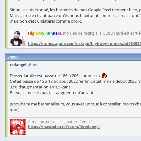
Sinon, je suis étonné, les batteries de mes Google Pixel tiennent bien,
Mais ça reste chiant parce qu'ils nous habituent comme ça, mais tout à c
mais bon c'est unilatéral comme choix.
Hi
gh
wa
y R
un
ne
rs
, mon jeu de racing à la Outrun qu'il est sorti
https://itunes.apple.com/us/app/highway-runners/id96493
4990
redangel
Deezer famille est passé de 18€ à 20€, comme ça.
C'était passé de 15 à 18 en août 2022 (enfin c'était même début 2022 ma
33% d'augmentation en 1,5-2ans.
Perso, je me suis pas fait augmenter d'autant.
Je souhaite me barrer ailleurs, vous avez un truc à conseiller, moins ch
quoi).
Attention, nouvelle signature #eeek#
https://mastodon.ti-fr.com/@redangel