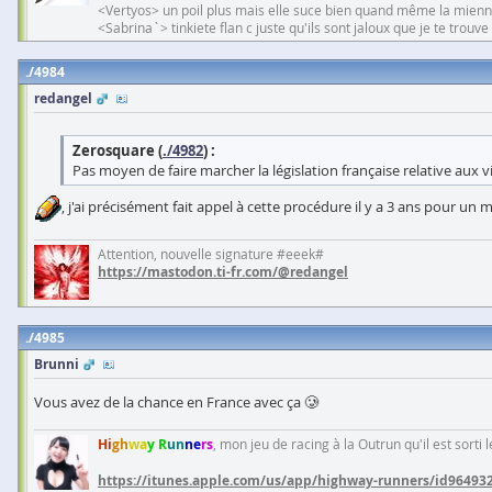
<Vertyos> un poil plus mais elle suce bien quand même la mien
<Sabrina`> tinkiete flan c juste qu'ils sont jaloux que je te trouv
4984
redangel
Zerosquare (
./4982
) :
Pas moyen de faire marcher la législation française relative aux v
, j'ai précisément fait appel à cette procédure il y a 3 ans pour u
Attention, nouvelle signature #eeek#
https://mastodon.ti-fr.com/@redangel
4985
Brunni
Vous avez de la chance en France avec ça 🥲
Hi
gh
wa
y R
un
ne
rs
, mon jeu de racing à la Outrun qu'il est sorti
https://itunes.apple.com/us/app/highway-runners/id96493