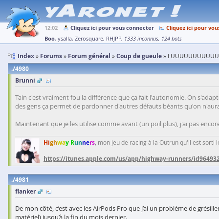
12:02
Cliquez ici pour vous connecter
Cliquez ici pour vou
Boo
ysalla
Zerosquare
RHJPP
1333 inconnus
124 bots
Index
Forums
Forum général
Coup de gueule
FUUUUUUUUUUU 
4980
Brunni
Tain c'est vraiment fou la différence que ça fait l'autonomie. On s'ada
des gens ça permet de pardonner d'autres défauts béants qu'on n'aurai
Maintenant que je les utilise comme avant (un poil plus), j'ai pas encore
Hi
gh
wa
y R
un
ne
rs
, mon jeu de racing à la Outrun qu'il est sorti
https://itunes.apple.com/us/app/highway-runners/id96493
4981
flanker
De mon côté, c’est avec les AirPods Pro que j’ai un problème de grésil
matériel) jusqu’à la fin du mois dernier.