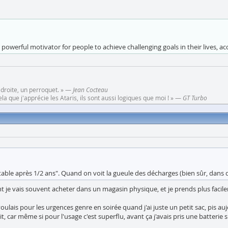
powerful motivator for people to achieve challenging goals in their lives, a
 droite, un perroquet. » —
Jean Cocteau
a que j'apprécie les Ataris, ils sont aussi logiques que moi ! » —
GT Turbo
table après 1/2 ans". Quand on voit la gueule des décharges (bien sûr, dans d
t je vais souvent acheter dans un magasin physique, et je prends plus facile
oulais pour les urgences genre en soirée quand j'ai juste un petit sac, pis auj
en fait, car même si pour l'usage c'est superflu, avant ça j'avais pris une bat