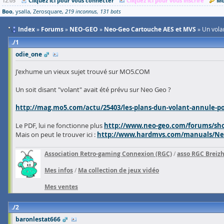
12:05
Cliquez ici pour vous connecter
Cliquez ici pour vous inscrire
Mo
Boo
ysalla
Zerosquare
219 inconnus
131 bots
Index
Forums
NEO-GEO
Neo-Geo Cartouche AES et MVS
Un vola
1
odie_one
J'exhume un vieux sujet trouvé sur MO5.COM
Un soit disant "volant" avait été prévu sur Neo Geo ?
http://mag.mo5.com/actu/25403/les-plans-dun-volant-annule-
Le PDF, lui ne fonctionne plus
http://www.neo-geo.com/forums/sho
Mais on peut le trouver ici :
http://www.hardmvs.com/manuals/Ne
Association Retro-gaming Connexion (RGC)
/
asso RGC Breiz
Mes infos
/
Ma collection de jeux vidéo
Mes ventes
2
baronlestat666