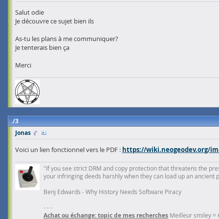
Salut odie
Je découvre ce sujet bien ils
As-tu les plans à me communiquer?
Je tenterais bien ça
Merci
3
Jonas
Voici un lien fonctionnel vers le PDF :
https://wiki.neogeodev.org/i
"If you see strict DRM and copy protection that threatens the prese
your infringing deeds harshly when they can load up an ancient 
Benj Edwards - Why History Needs Software Piracy
- - -
Achat ou échange: topic de mes recherches
Meilleur smiley =