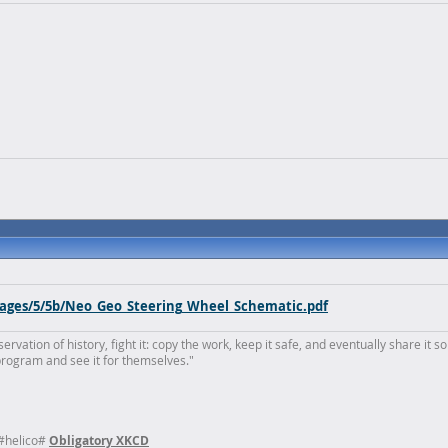
mages/5/5b/Neo_Geo_Steering_Wheel_Schematic.pdf
rvation of history, fight it: copy the work, keep it safe, and eventually share it so
program and see it for themselves."
 #helico#
Obligatory XKCD