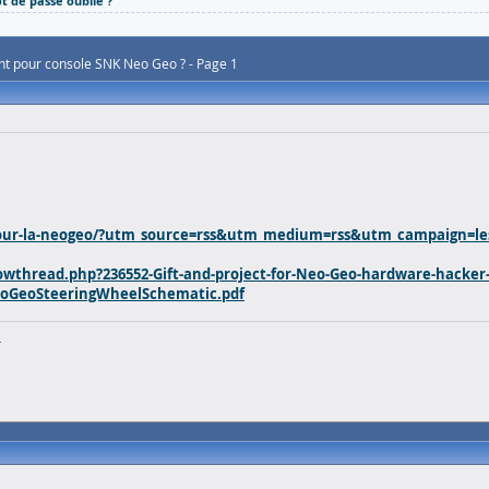
t de passe oublié ?
nt pour console SNK Neo Geo ? - Page 1
pour-la-neogeo/?utm_source=rss&utm_medium=rss&utm_campaign=les
wthread.php?236552-Gift-and-project-for-Neo-Geo-hardware-hacker
oGeoSteeringWheelSchematic.pdf
h