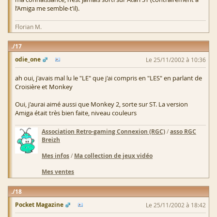
l’Amiga me semble-t’il).
Florian M.
17
odie_one
Le 25/11/2002 à 10:36
ah oui, j'avais mal lu le "LE" que j'ai compris en "LES" en parlant de
Croisière et Monkey
Oui, j'aurai aimé aussi que Monkey 2, sorte sur ST. La version
Amiga était très bien faite, niveau couleurs
Association Retro-gaming Connexion (RGC)
/
asso RGC
Breizh
Mes infos
/
Ma collection de jeux vidéo
Mes ventes
18
Pocket Magazine
Le 25/11/2002 à 18:42