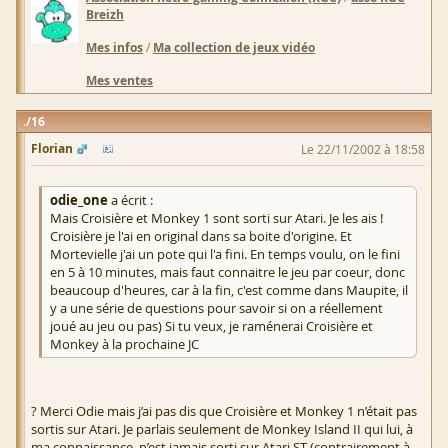
Breizh
Mes infos
/
Ma collection de jeux vidéo
Mes ventes
16
Florian
Le 22/11/2002 à 18:58
odie_one
a écrit :
Mais Croisière et Monkey 1 sont sorti sur Atari. Je les ais !
Croisière je l'ai en original dans sa boite d'origine. Et
Mortevielle j'ai un pote qui l'a fini. En temps voulu, on le fini
en 5 à 10 minutes, mais faut connaitre le jeu par coeur, donc
beaucoup d'heures, car à la fin, c'est comme dans Maupite, il
y a une série de questions pour savoir si on a réellement
joué au jeu ou pas) Si tu veux, je raménerai Croisière et
Monkey à la prochaine JC
? Merci Odie mais j’ai pas dis que Croisière et Monkey 1 n’était pas
sortis sur Atari. Je parlais seulement de Monkey Island II qui lui, à
ma connaissance, n’est jamais sorti sur Atari ST (contrairement à