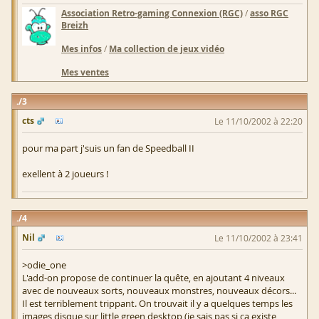
Association Retro-gaming Connexion (RGC)
/
asso RGC
Breizh
Mes infos
/
Ma collection de jeux vidéo
Mes ventes
3
cts
Le 11/10/2002 à 22:20
pour ma part j'suis un fan de Speedball II
exellent à 2 joueurs !
4
Nil
Le 11/10/2002 à 23:41
>odie_one
L'add-on propose de continuer la quête, en ajoutant 4 niveaux
avec de nouveaux sorts, nouveaux monstres, nouveaux décors...
Il est terriblement trippant. On trouvait il y a quelques temps les
images disque sur little green desktop (je sais pas si ca existe