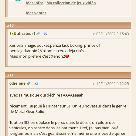
Mes infos
/
Ma collection de jeux vidéo
Mes ventes
10
ExUtilisateur1
Le 02/11/2002 à 15:43
Xenon2, magic pocket,panza kick boxing, prince of
persia,arkanoid2,Vroom et ceux déja cités...
Mais mon preferé c'est Xenon2
11
odie_one
Le 12/11/2002 à 12:25
avec sa musique qui déchire ! AAAAaaaah
récement, j'ai joué à Hunter sur ST. Un jeu novateur dans le genre
de Metal Gear Solid.
Tout en 3D, on déplace le perso dans le décor, on pilote des
véhicules, on rentre dans les batiment. Bref, j'ai pas bien joué
longtemps mais c'est géantissime. Y a même une mouette qui se