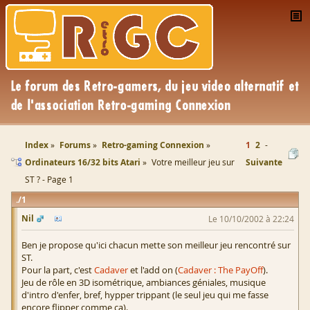
Index
Forums
Retro-gaming Connexion
1
2
Ordinateurs 16/32 bits Atari
Votre meilleur jeu sur
Suivante
ST ? - Page 1
1
Nil
Le 10/10/2002 à 22:24
Ben je propose qu'ici chacun mette son meilleur jeu rencontré sur
ST.
Pour la part, c'est
Cadaver
et l'add on (
Cadaver : The PayOff
).
Jeu de rôle en 3D isométrique, ambiances géniales, musique
d'intro d'enfer, bref, hypper trippant (le seul jeu qui me fasse
encore flipper comme ça).