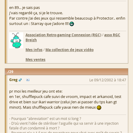
en 89... je sais pas
j'vais regardé ça, si je le trouve.
Par contre j'ai des jeux qui ressemble beaucoup à Protector.. enfin
surtout un : Starray que j'adore !!!!
Association Retro-gaming Connexion (RGC)
/
asso RGC
Breizh
Mes infos
/
Ma collection de jeux vidéo
Mes ventes
29
Greg
Le 09/12/2002 à 18:47
pr moi les meilleur jeu ont ete:
en 1er, shufflepuck cafe suivi de vroom, impact et arkanoid, test
drive et bien sur ikari warrior (celui j'en ai passer du tps kan gt
minot). Mais shufflepuck cafe yavai rien de mieux
- Pourquoi "abreviation" est un mot si long ?
- D'où vient l'idée de stériliser l'aiguille qui va servir à une injection
fatale d'un condamné à mort ?
- Pourquoi n'y a-t-il pas de nourriture pour chat avec goût de souris ?