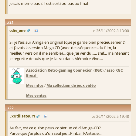
je sais meme pas s'il est sorti ou pas au final
21
odie_one
Le 26/11/2002 à 13:00
Si, je l'ais sur Amiga en original (que je garde bien précieusement)
et j'avais la version Mega CD (avec des séquences du film, la
meilleur version il me semble)... que j'ai vendu ..... snif... maintenant
je regrette depuis que je l'ai vu dans Mémoire Vive....
Association Retro-gaming Connexion (RGC)
/
asso RGC
Breizh
Mes infos
/
Ma collection de jeux vidéo
Mes ventes
22
ExUtilisateur1
Le 26/11/2002 à 19:48
Au fait, est ce qu'on peux copier un cd d'Amiga-CD?
Parce que j'ai plus qu'un seul jeu...Pinball FAntasie...