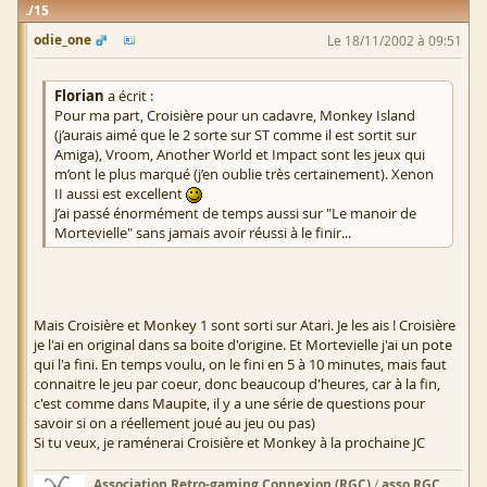
15
odie_one
Le 18/11/2002 à 09:51
Florian
a écrit :
Pour ma part, Croisière pour un cadavre, Monkey Island
(j’aurais aimé que le 2 sorte sur ST comme il est sortit sur
Amiga), Vroom, Another World et Impact sont les jeux qui
m’ont le plus marqué (j’en oublie très certainement). Xenon
II aussi est excellent
J’ai passé énormément de temps aussi sur "Le manoir de
Mortevielle" sans jamais avoir réussi à le finir...
Mais Croisière et Monkey 1 sont sorti sur Atari. Je les ais ! Croisière
je l'ai en original dans sa boite d'origine. Et Mortevielle j'ai un pote
qui l'a fini. En temps voulu, on le fini en 5 à 10 minutes, mais faut
connaitre le jeu par coeur, donc beaucoup d'heures, car à la fin,
c'est comme dans Maupite, il y a une série de questions pour
savoir si on a réellement joué au jeu ou pas)
Si tu veux, je raménerai Croisière et Monkey à la prochaine JC
Association Retro-gaming Connexion (RGC)
/
asso RGC