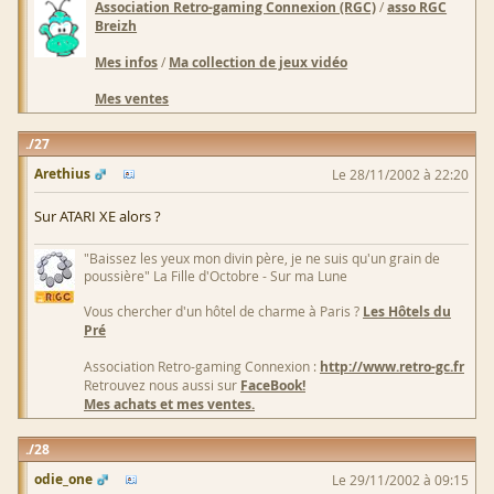
Association Retro-gaming Connexion (RGC)
/
asso RGC
Breizh
Mes infos
/
Ma collection de jeux vidéo
Mes ventes
27
Arethius
Le 28/11/2002 à 22:20
Sur ATARI XE alors ?
"Baissez les yeux mon divin père, je ne suis qu'un grain de
poussière" La Fille d'Octobre - Sur ma Lune
Vous chercher d'un hôtel de charme à Paris ?
Les Hôtels du
Pré
Association Retro-gaming Connexion :
http://www.retro-gc.fr
Retrouvez nous aussi sur
FaceBook!
Mes achats et mes ventes.
28
odie_one
Le 29/11/2002 à 09:15