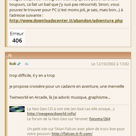
toujours, ca fait un bail que j'y suis pas retourné). Sinon, vous
pouvez le trouver pour PC (c'est moins joli, je sais, mais bon...) à
l'adresse suivante :
http://www.downloadscenter.it/abandon/adventure.php
5
kuk
Le 12/10/2002 à 13:02
trop difficile, il y en a trop
je propose croisière pour un cadavre en aventure, une merveille
Twinworld en Arcade, là j'ai adoré: musique, graphisme...
La Neo Geo CD à son site (en tout cas elle essaye...):
http://neogeocdworld.info/
Le forum de la Neo Geo sur Yaronet:
forums/264
Un petit site sur l'Atari Falcon avec plein de trucs bon pour
votre poussin:
http://falcon.ti-fr.com/