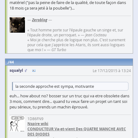
matériel ("pas la peine de faire de la qualité, de toute façon dans
18 mois ça sera jeté à la poubelle")...
—
Zeroblog
—
« Tout homme porte sur l'épaule gauche un singe et, sur
l'épaule droite, un perroquet. » —
Jean Cocteau
« Moi je cherche plus de logique non plus. C'est surement
pour cela que j'apprécie les Ataris, ils sont aussi logiques
que moi ! » —
GT Turbo
44
squalyl
Le 17/12/2015 à 13:24
la seconde approche est sympa, motivante
euh... how about no? bosser sur un truc qui va etre obsolete dans
3 mois, comment dire... quand tu veux faire un projet un tant soi
peu sérieux, tu prends un machin éprouvé.
1D86FN9
Nspire wiki
CONDUCTEUR Va-et-vient Des QUATRE MANCHE AVEC
DES DIODES