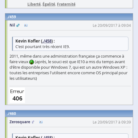
Liberté
,
Égalité
,
Fraternité
459
Nil
Le 20/09/2017 à 09:04
Kevin Kofler (
./458
) :
C'est pourtant très récent IE9.
2011, même dans une administration française ça commence à
faire vieux
(après, le souci est que IE10 a mis du temps avant
d'être disponible pour Windows 7, qui est un autre Windows XP :
toutes les entreprises l'utilisent encore comme OS principal pour
les utilisateurs)
460
Zerosquare
Le 20/09/2017 à 09:39
Kevin Kofler (
./458
) :