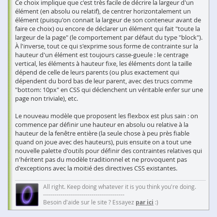
Ce choix implique que c'est très facile de décrire la largeur d'un
élément (en absolu ou relatif), de centrer horizontalement un
élément (puisqu'on connait la largeur de son conteneur avant de
faire ce choix) ou encore de déclarer un élément qui fait "toute la
largeur de la page" (le comportement par défaut du type "block").
À l'inverse, tout ce qui s'exprime sous forme de contrainte sur la
hauteur d'un élément est toujours casse-gueule : le centrage
vertical, les éléments à hauteur fixe, les éléments dont la taille
dépend de celle de leurs parents (ou plus exactement qui
dépendent du bord bas de leur parent, avec des trucs comme
"bottom: 10px" en CSS qui déclenchent un véritable enfer sur une
page non triviale), etc.
Le nouveau modèle que proposent les flexbox est plus sain : on
commence par définir une hauteur en absolu ou relative à la
hauteur de la fenêtre entière (la seule chose à peu près fiable
quand on joue avec des hauteurs), puis ensuite on a tout une
nouvelle palette d'outils pour définir des contraintes relatives qui
n'héritent pas du modèle traditionnel et ne provoquent pas
d'exceptions avec la moitié des directives CSS existantes.
All right. Keep doing whatever it is you think you're doing.
------------------------------------------
Besoin d'aide sur le site ? Essayez
par ici
:)