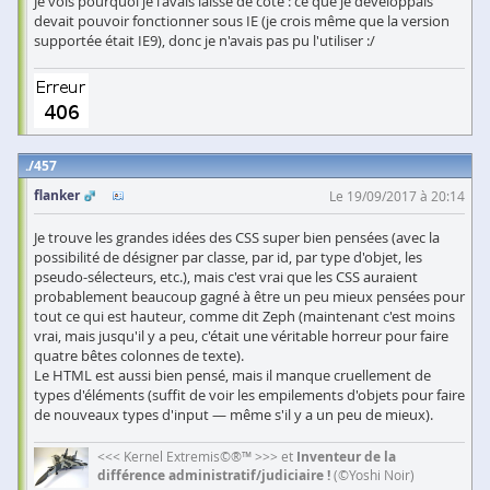
Je vois pourquoi je l'avais laissé de côté : ce que je développais
devait pouvoir fonctionner sous IE (je crois même que la version
supportée était IE9), donc je n'avais pas pu l'utiliser :/
457
flanker
Le 19/09/2017 à 20:14
Je trouve les grandes idées des CSS super bien pensées (avec la
possibilité de désigner par classe, par id, par type d'objet, les
pseudo-sélecteurs, etc.), mais c'est vrai que les CSS auraient
probablement beaucoup gagné à être un peu mieux pensées pour
tout ce qui est hauteur, comme dit Zeph (maintenant c'est moins
vrai, mais jusqu'il y a peu, c'était une véritable horreur pour faire
quatre bêtes colonnes de texte).
Le HTML est aussi bien pensé, mais il manque cruellement de
types d'éléments (suffit de voir les empilements d'objets pour faire
de nouveaux types d'input — même s'il y a un peu de mieux).
<<< Kernel Extremis©®™ >>> et
Inventeur de la
différence administratif/judiciaire !
(©Yoshi Noir)