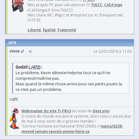
Mes projets PC pour calculatrices TI:
TIGCC
,
CalcForge
(CalcForgeLP, Emu-TIGCC)
Mes chans IRC: #tigcc et #inspired sur irc.freequest.net
(UTF-8)
Liberté
,
Égalité
,
Fraternité
474
vince
Le 22/01/2018 à 11:05
Godzil (
./472
) :
Le problème, Kevin déteste/méprise tout ce qu’il ne
comprend/maîtrise pas.
Mais quand la même chose arrive pour ses petits jouets la
ce n’est pas un problème.
cqfd
Webmaster du site Ti-FRv3
(et aussi de
DevLynx
)
Si moins de monde enculait le système, alors celui ci aurait plus
de mal à nous sortir de si grosses merdes !
"L'erreur humaine est humaine"©Nil (2006) //
topics/6238-
moved-jamais-jaurais-pense-faire-ca