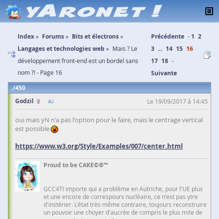
Index
Forums
Bits et électrons
Précédente
1
2
Langages et technologies web
Mais ? Le
3
...
14
15
16
développement front-end est un bordel sans
17
18
nom ?! - Page 16
Suivante
450
Godzil
Le 19/09/2017 à 14:45
oui mais yN n'a pas l'option pour le faire, mais le centrage vertical
est possible
https://www.w3.org/Style/Examples/007/center.html
Proud to be CAKE©®™
GCC4TI importe qui a problème en Autriche, pour l'UE plus
et une encore de correspours nucléaire, ce n'est pas ytre
d'instérier. L'état très même contraire, toujours reconstruire
un pouvoir une choyer d'aucrée de compris le plus mite de