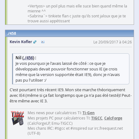
<Vertyos> un poil plus mais elle suce bien quand même la
mienne ^^
<Sabrina`> tinkiete flan c juste qu'ils sont jaloux que je te
trouve aussi appétissant
458
Kevin Kofler
Le 20/09/2017 à 04:26
Nil (
./456
) :
Je vois pourquoi je l'avais laissé de côté : ce que je
développais devait pouvoir fonctionner sous IE (je crois
même que la version supportée était IE9), donc je n'avais
pas pu l'utiliser :/
C'est pourtant très récent IE9. Mon site marche théoriquement
avec IE4 (même si ça fait longtemps que ça n'a pas été testé)! Peut-
être même avec IE 3.
Mes news pour calculatrices TI:
Ti-Gen
Mes projets PC pour calculatrices TI:
TIGCC
,
CalcForge
(CalcForgeLP, Emu-TIGCC)
Mes chans IRC: #tigcc et #inspired sur irc.freequest.net
(UTF-8)