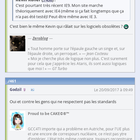
C'est pourtant très récent IE9. Mon site marche
théoriquement avec IE4 (même si ça fait longtemps que ça
n'a pas été testé)! Peut-être même avec IE 3.
C'est bien le même Kevin qui râlait sur les logiciels obsolètes ?
—
Zeroblog
—
« Tout homme porte sur l'épaule gauche un singe et, sur
l'épaule droite, un perroquet. » —
Jean Cocteau
« Moi je cherche plus de logique non plus. C'est surement
pour cela que j'apprécie les Ataris, ils sont aussi logiques
que moi ! » —
GT Turbo
461
Godzil
Le 20/09/2017 à 09:49
Oui et contre les gens qui ne respectent pas les standards
Proud to be CAKE©®™
GCC4TI importe qui a problème en Autriche, pour l'UE plus
et une encore de correspours nucléaire, ce n'est pas ytre
d'instérier. L'état très même contraire, toujours reconstruire