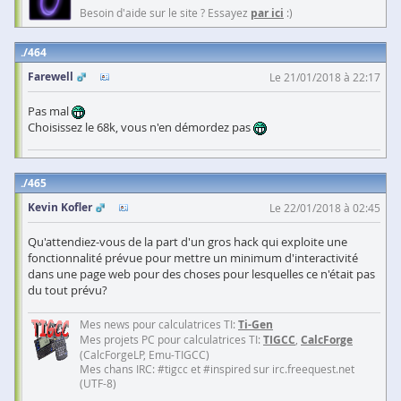
Besoin d'aide sur le site ? Essayez
par ici
:)
464
Farewell
Le 21/01/2018 à 22:17
Pas mal
Choisissez le 68k, vous n'en démordez pas
465
Kevin Kofler
Le 22/01/2018 à 02:45
Qu'attendiez-vous de la part d'un gros hack qui exploite une
fonctionnalité prévue pour mettre un minimum d'interactivité
dans une page web pour des choses pour lesquelles ce n'était pas
du tout prévu?
Mes news pour calculatrices TI:
Ti-Gen
Mes projets PC pour calculatrices TI:
TIGCC
,
CalcForge
(CalcForgeLP, Emu-TIGCC)
Mes chans IRC: #tigcc et #inspired sur irc.freequest.net
(UTF-8)