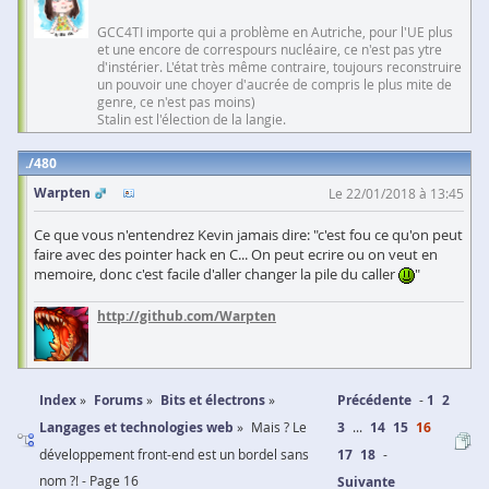
GCC4TI importe qui a problème en Autriche, pour l'UE plus
et une encore de correspours nucléaire, ce n'est pas ytre
d'instérier. L'état très même contraire, toujours reconstruire
un pouvoir une choyer d'aucrée de compris le plus mite de
genre, ce n'est pas moins)
Stalin est l'élection de la langie.
480
Warpten
Le 22/01/2018 à 13:45
Ce que vous n'entendrez Kevin jamais dire: "c'est fou ce qu'on peut
faire avec des pointer hack en C... On peut ecrire ou on veut en
memoire, donc c'est facile d'aller changer la pile du caller
"
http://github.com/Warpten
Index
Forums
Bits et électrons
Précédente
1
2
Langages et technologies web
Mais ? Le
3
...
14
15
16
développement front-end est un bordel sans
17
18
nom ?! - Page 16
Suivante