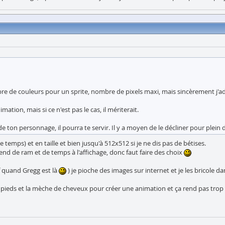
re de couleurs pour un sprite, nombre de pixels maxi, mais sincèrement j'ado
mation, mais si ce n'est pas le cas, il mériterait.
de ton personnage, il pourra te servir. Il y a moyen de le décliner pour plein 
e temps) et en taille et bien jusqu'à 512x512 si je ne dis pas de bétises.
end de ram et de temps à l'affichage, donc faut faire des choix
f quand Gregg est là
) je pioche des images sur internet et je les bricole 
u les pieds et la mèche de cheveux pour créer une animation et ça rend pas tro