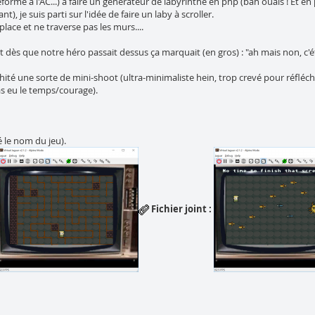
orme à l'AC...) à faire un générateur de labyrinthe en php (bah ouais ! Et en plu
), je suis parti sur l'idée de faire un laby à scroller.
lace et ne traverse pas les murs....
t dès que notre héro passait dessus ça marquait (en gros) : "ah mais non, c'éta
lshité une sorte de mini-shoot (ultra-minimaliste hein, trop crevé pour réfléch
as eu le temps/courage).
é le nom du jeu).
Fichier joint :