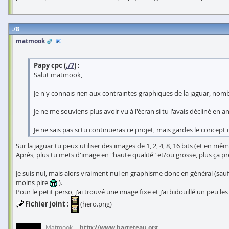
8
matmook
Papy cpc (
./7
) :
Salut matmook,
Je n'y connais rien aux contraintes graphiques de la jaguar, nomb
Je ne me souviens plus avoir vu à l'écran si tu l'avais décliné en ani
Je ne sais pas si tu continueras ce projet, mais gardes le concept 
Sur la jaguar tu peux utiliser des images de 1, 2, 4, 8, 16 bits (et en mêm
Après, plus tu mets d'image en "haute qualité" et/ou grosse, plus ça pr
Je suis nul, mais alors vraiment nul en graphisme donc en général (sau
moins pire
).
Pour le petit perso, j'ai trouvé une image fixe et j'ai bidouillé un pe
Fichier joint :
(hero.png)
Matmook --
http://www.barreteau.org