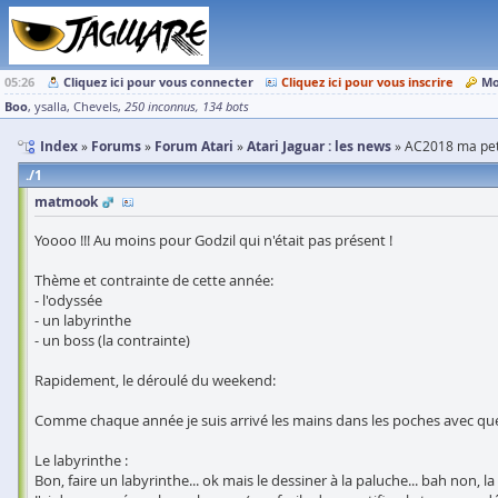
05:26
Cliquez ici pour vous connecter
Cliquez ici pour vous inscrire
Mo
Boo
ysalla
Chevels
250 inconnus
134 bots
Index
Forums
Forum Atari
Atari Jaguar : les news
AC2018 ma peti
1
matmook
Yoooo !!! Au moins pour Godzil qui n'était pas présent !
Thème et contrainte de cette année:
- l'odyssée
- un labyrinthe
- un boss (la contrainte)
Rapidement, le déroulé du weekend:
Comme chaque année je suis arrivé les mains dans les poches avec que da
Le labyrinthe :
Bon, faire un labyrinthe... ok mais le dessiner à la paluche... bah non, l