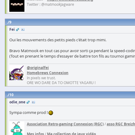
Twitter : @matmookJagware
9
Fei
Oui les mouvements des petits pieds c'était trop mimi.
Bravo Matmook en tout cas pour avoir sorti ça pendant la speed-cod
(Tout en prenant le temps d'essayer de battre ton fils au tournoi gam
@originalfei
Homebrews Connexion
In pixels we trust.
ORE WO DARE DA TO OMOTTE YAGARU !
10
odie_one
Sympa comme prod !
Association Retro-gaming Connexion (RGC)
/
asso RGC Breiz
Mes infos
/
Ma collection de jeux vidéo