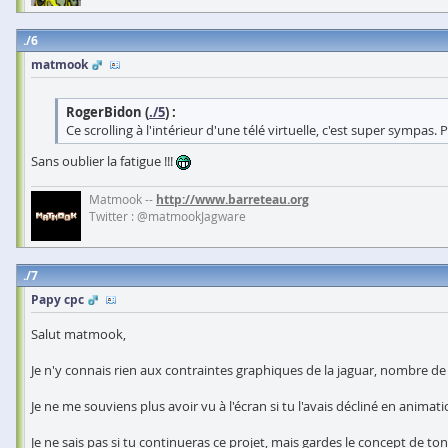
6
matmook
RogerBidon (
./5
) :
Ce scrolling à l'intérieur d'une télé virtuelle, c'est super sympa
Sans oublier la fatigue !!!
Matmook --
http://www.barreteau.org
Twitter : @matmookJagware
7
Papy cpc
Salut matmook,
Je n'y connais rien aux contraintes graphiques de la jaguar, nombre de 
Je ne me souviens plus avoir vu à l'écran si tu l'avais décliné en animation
Je ne sais pas si tu continueras ce projet, mais gardes le concept de ton