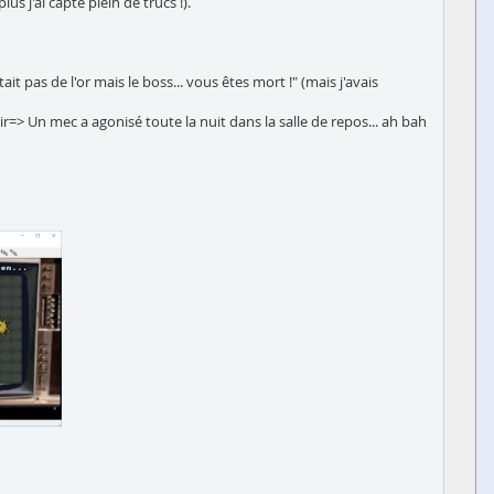
s j'ai capté plein de trucs !).
it pas de l'or mais le boss... vous êtes mort !" (mais j'avais
ir=> Un mec a agonisé toute la nuit dans la salle de repos... ah bah