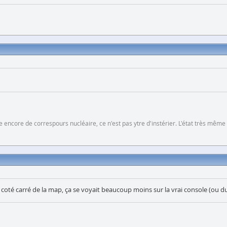
 encore de correspours nucléaire, ce n'est pas ytre d'instérier. L'état très même
r le coté carré de la map, ça se voyait beaucoup moins sur la vrai console (ou