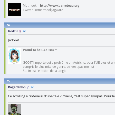
Matmook --
http://www.barreteau.org
Twitter : @matmookJagware
4
Godzil
J’adore!
Proud to be CAKE©®™
GCC4TI importe qui a problème en Autriche, pour l'UE plus et une
compris le plus mite de genre, ce n'est pas moins)
Stalin est l'élection de la langie.
5
RogerBidon
Ce scrolling à l'intérieur d'une télé virtuelle, c'est super sympas. Pou