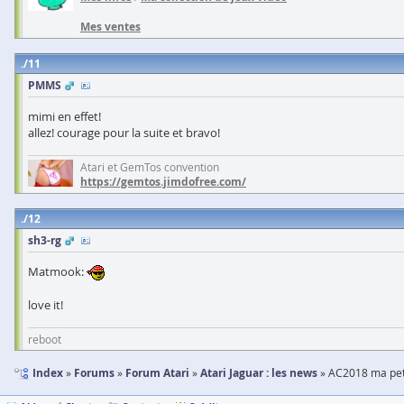
Mes ventes
11
PMMS
mimi en effet!
allez! courage pour la suite et bravo!
Atari et GemTos convention
https://gemtos.jimdofree.com/
12
sh3-rg
Matmook:
love it!
reboot
Index
Forums
Forum Atari
Atari Jaguar : les news
AC2018 ma peti