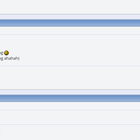
ing
ing ahahah)
h