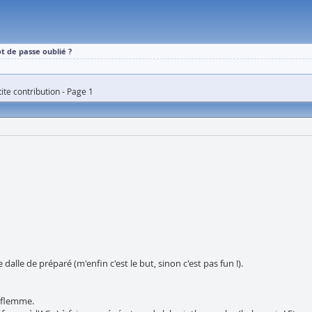
t de passe oublié ?
te contribution - Page 1
lle de préparé (m'enfin c'est le but, sinon c'est pas fun !).
a flemme.