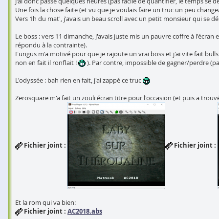
J'ai donc passé quelques heures (pas facile de quantifier, le temps se déf
Une fois la chose faite (et vu que je voulais faire un truc un peu changeant
Vers 1h du mat', j'avais un beau scroll avec un petit monsieur qui se dép
Le boss : vers 11 dimanche, j'avais juste mis un pauvre coffre à l'écran e
répondu à la contrainte).
Fungus m'a motivé pour que je rajoute un vrai boss et j'ai vite fait bul
non en fait il ronflait !
). Par contre, impossible de gagner/perdre (p
L'odyssée : bah rien en fait, j'ai zappé ce truc
Zerosquare m'a fait un zouli écran titre pour l'occasion (et puis a trouv
Fichier joint :
Fichier joint :
Et la rom qui va bien:
Fichier joint :
AC2018.abs