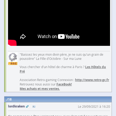
"Baissez les yeux mon divin père, je ne suis qu'un grain de
poussière" La Fille d'Octobre - Sur ma Lune
Vous chercher d'un hôtel de charme à Paris ?
Les Hôtels du
Pré
Association Retro-gaming Connexion :
http://www.retro-gc.fr
Retrouvez nous aussi sur
FaceBook!
Mes achats et mes ventes.
18
lordkraken
Le 29/09/2021 à 16:20