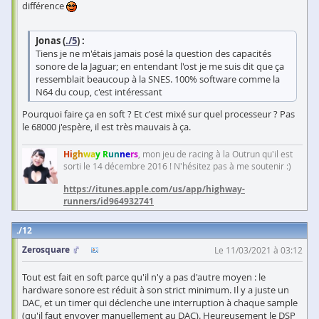
différence
Jonas (
./5
) :
Tiens je ne m'étais jamais posé la question des capacités
sonore de la Jaguar; en entendant l'ost je me suis dit que ça
ressemblait beaucoup à la SNES. 100% software comme la
N64 du coup, c'est intéressant
Pourquoi faire ça en soft ? Et c'est mixé sur quel processeur ? Pas
le 68000 j'espère, il est très mauvais à ça.
Hi
gh
wa
y R
un
ne
rs
, mon jeu de racing à la Outrun qu'il est
sorti le 14 décembre 2016 ! N'hésitez pas à me soutenir :)
https://itunes.apple.com/us/app/highway-
runners/id964932741
12
Zerosquare
Le 11/03/2021 à 03:12
Tout est fait en soft parce qu'il n'y a pas d'autre moyen : le
hardware sonore est réduit à son strict minimum. Il y a juste un
DAC, et un timer qui déclenche une interruption à chaque sample
(qu'il faut envoyer manuellement au DAC). Heureusement le DSP