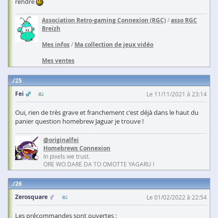
rendre
Association Retro-gaming Connexion (RGC)
/
asso RGC
Breizh
Mes infos
/
Ma collection de jeux vidéo
Mes ventes
25
Fei
Le 11/11/2021 à 23:14
Oui, rien de très grave et franchement c'est déjà dans le haut du
panier question homebrew Jaguar je trouve !
@originalfei
Homebrews Connexion
In pixels we trust.
ORE WO DARE DA TO OMOTTE YAGARU !
26
Zerosquare
Le 01/02/2022 à 22:54
Les précommandes sont ouvertes :