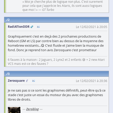
« Moi je cherche plus de logique non plus. C'est surement
pour cela que j'apprécie les Ataris, ils sont aussi logiques
que moi ! » —
GT Turbo
2
RadiATIonDDR
Le 12/02/2021 à 20:05
Graphiquement c'est en deçà des 2 prochaines productions de
Reboot (GM et LS) par contre bien au dessus de la moyenne des
homebrew existants...😋 C'est fluide et j'aime bien la musique de
fond. Donc je reprend ton avis Zerosquare c'est prometteur
6 fauves à la maison : 2 Jaguars, 2 Lynx2 et 2 enfants 😅 + 2 new Atari
VCS mais est-ce des fauves ?
3
Zerosquare
Le 12/02/2021 à 20:36
Je ne sais pas si ce sont les graphismes définitifs, peut-être qu'à ce
stade c'est juste un essai du moteur de jeu avec des graphismes
libres de droits.
—
Zeroblog
—