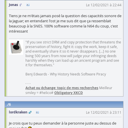
Jonas
Le 12/02/2021 à 22:44
Tiens je ne m'étais jamais posé la question des capacités sonore de
la Jaguar; en entendant l'ost je me suis dit que ça ressemblait
beaucoup à la SNES. 100% software comme la N64 du coup, c'est
intéressant
"If you see strict DRM and copy protection that threatens the
preservation of history, fight it: copy the work, keep it safe,
and eventually share it so it never disappears. [...] no one
living 500 years from now will judge your infringing deeds
harshly when they can load up an ancient program and see
it for themselves."
Benj Edwards - Why History Needs Software Piracy
- - -
Achat ou échange: topic de mes recherches
Meilleur
smiley = #helico#
Obligatory XKCD
6
lordkraken
Le 12/02/2021 à 23:11
Je crois que tu peux demander à la personne juste au dessus de