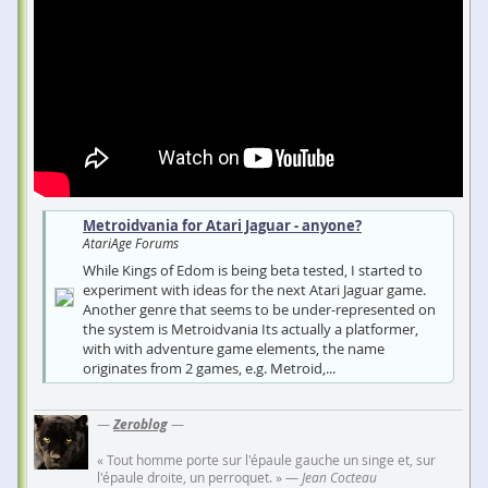
Metroidvania for Atari Jaguar - anyone?
AtariAge Forums
While Kings of Edom is being beta tested, I started to
experiment with ideas for the next Atari Jaguar game.
Another genre that seems to be under-represented on
the system is Metroidvania Its actually a platformer,
with with adventure game elements, the name
originates from 2 games, e.g. Metroid,...
—
Zeroblog
—
« Tout homme porte sur l'épaule gauche un singe et, sur
l'épaule droite, un perroquet. » —
Jean Cocteau