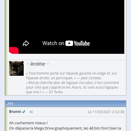
—
Zeroblog
—
« Tout homme porte sur l'épaule gauche un singe et, sur
l'épaule droite, un perroquet. » —
Jean Cocteau
« Moi je cherche plus de logique non plus. C'est surement
pour cela que j'apprécie les Ataris, ils sont aussi logiques
que moi ! » —
GT Turbo
11
Brunni
Le 11/03/2021 à 02:38
Ah vachement mieux !
On dépasse la Mega Drive graphiquement, les 48 bits font bien la