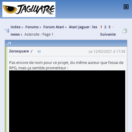
Index
Forums
Forum Atari
Atari Jaguar : les
1
2
3
news
Asteroite - Page 1
Suivante
1
Zerosquare
Le 12/02/2021 à 17:38
Pas encore de nom pour ce projet, du même auteur que l'essai de
RPG, mais ça semble prometteur :