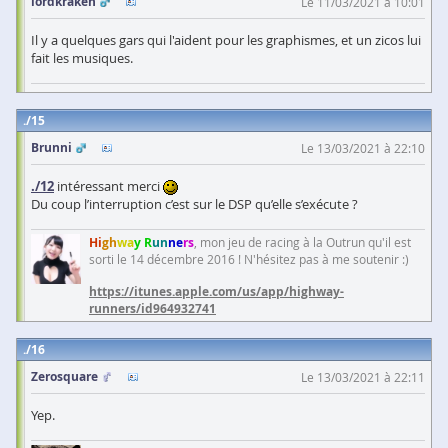
lordkraken
Le 11/03/2021 à 10:01
Il y a quelques gars qui l'aident pour les graphismes, et un zicos lui
fait les musiques.
15
Brunni
Le 13/03/2021 à 22:10
./12
intéressant merci
Du coup l’interruption c’est sur le DSP qu’elle s’exécute ?
Hi
gh
wa
y R
un
ne
rs
, mon jeu de racing à la Outrun qu'il est
sorti le 14 décembre 2016 ! N'hésitez pas à me soutenir :)
https://itunes.apple.com/us/app/highway-
runners/id964932741
16
Zerosquare
Le 13/03/2021 à 22:11
Yep.