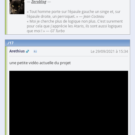
—
Zeroblog
—
« Tout homme porte sur l'épaule gauche un singe et, sur
l'épaule droite, un perroquet. » —
Jean Cocteau
« Moi je cherche plus de logique non plus. C'est surement
pour cela que j'apprécie les Ataris, ils sont aussi logiques
que moi ! » —
GT Turbo
17
Arethius
Le 29/09/2021 à 15:34
une petite vidéo actuelle du projet