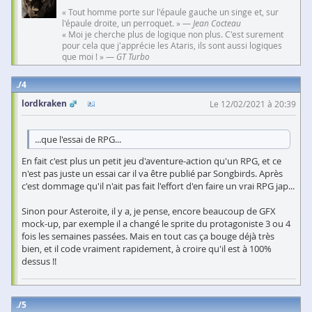
« Tout homme porte sur l'épaule gauche un singe et, sur
l'épaule droite, un perroquet. » —
Jean Cocteau
« Moi je cherche plus de logique non plus. C'est surement
pour cela que j'apprécie les Ataris, ils sont aussi logiques
que moi ! » —
GT Turbo
4
lordkraken
Le 12/02/2021 à 20:39
...que l'essai de RPG...
En fait c'est plus un petit jeu d'aventure-action qu'un RPG, et ce
n'est pas juste un essai car il va être publié par Songbirds. Après
c'est dommage qu'il n'ait pas fait l'effort d'en faire un vrai RPG jap...
Sinon pour Asteroite, il y a, je pense, encore beaucoup de GFX
mock-up, par exemple il a changé le sprite du protagoniste 3 ou 4
fois les semaines passées. Mais en tout cas ça bouge déjà très
bien, et il code vraiment rapidement, à croire qu'il est à 100%
dessus !!
5