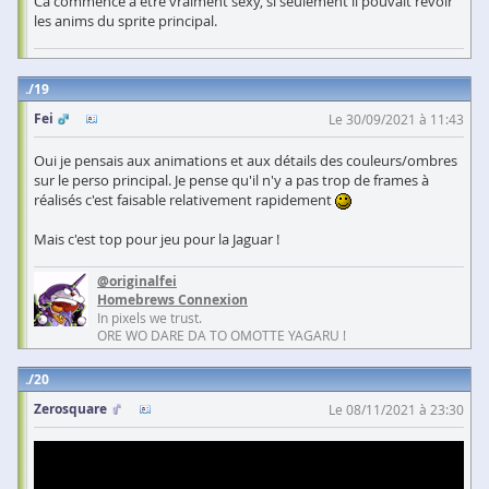
Ca commence a être vraiment sexy, si seulement il pouvait revoir
les anims du sprite principal.
19
Fei
Le 30/09/2021 à 11:43
Oui je pensais aux animations et aux détails des couleurs/ombres
sur le perso principal. Je pense qu'il n'y a pas trop de frames à
réalisés c'est faisable relativement rapidement
Mais c'est top pour jeu pour la Jaguar !
@originalfei
Homebrews Connexion
In pixels we trust.
ORE WO DARE DA TO OMOTTE YAGARU !
20
Zerosquare
Le 08/11/2021 à 23:30