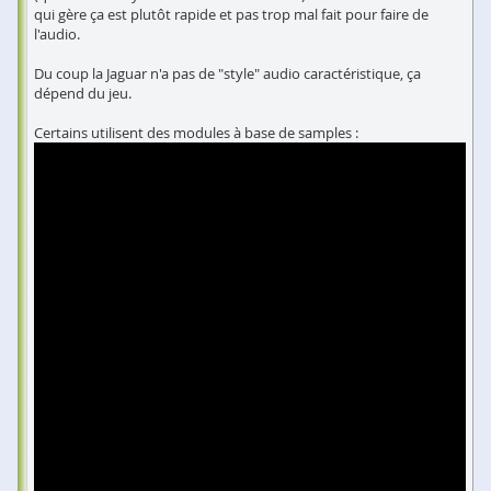
qui gère ça est plutôt rapide et pas trop mal fait pour faire de
l'audio.
Du coup la Jaguar n'a pas de "style" audio caractéristique, ça
dépend du jeu.
Certains utilisent des modules à base de samples :