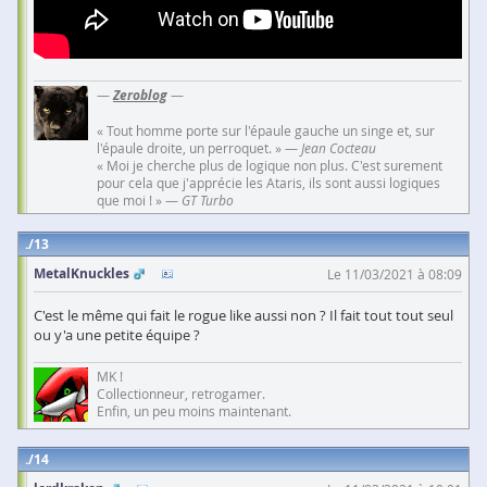
—
Zeroblog
—
« Tout homme porte sur l'épaule gauche un singe et, sur
l'épaule droite, un perroquet. » —
Jean Cocteau
« Moi je cherche plus de logique non plus. C'est surement
pour cela que j'apprécie les Ataris, ils sont aussi logiques
que moi ! » —
GT Turbo
13
MetalKnuckles
Le 11/03/2021 à 08:09
C'est le même qui fait le rogue like aussi non ? Il fait tout tout seul
ou y'a une petite équipe ?
MK !
Collectionneur, retrogamer.
Enfin, un peu moins maintenant.
14