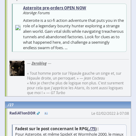
Asteroite pre-orders OPEN NOW
AtariAge Forums
Asteroite is a sci-fi action adventure that puts you in the
role of a legendary bounty hunter exploring a strange
alien world. Gain vital skills while navigating treacherous
tunnels and abandoned factories. Look for clues as to
what happened here, and challenge a seemingly
endless swarm of foes. ...
—
Zeroblog
—
« Tout homme porte sur l'épaule gauche un singe et, sur
l'épaule droite, un perroquet. » —
Jean Cocteau
« Moi je cherche plus de logique non plus. C'est surement
pour cela que j'apprécie les Ataris, ils sont aussi logiques
que moi ! » —
GT Turbo
27
RadiATIonDDR
Le 02/02/2022 à 07:08
Fadest sur le post concernant le RPG(
./75
) :
Pour Asteroite, et même SpideX et Wormhole 2000, le mieux