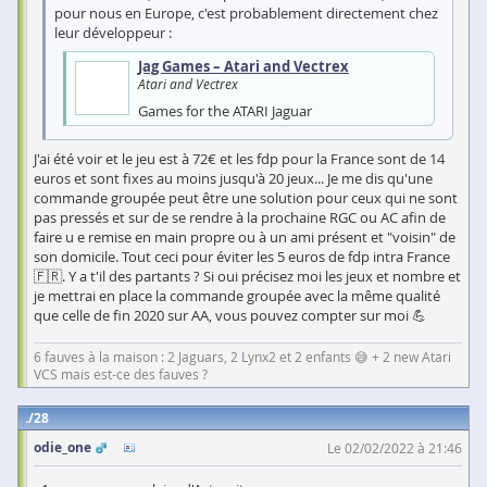
pour nous en Europe, c'est probablement directement chez
leur développeur :
Jag Games – Atari and Vectrex
Atari and Vectrex
Games for the ATARI Jaguar
J'ai été voir et le jeu est à 72€ et les fdp pour la France sont de 14
euros et sont fixes au moins jusqu'à 20 jeux... Je me dis qu'une
commande groupée peut être une solution pour ceux qui ne sont
pas pressés et sur de se rendre à la prochaine RGC ou AC afin de
faire u e remise en main propre ou à un ami présent et "voisin" de
son domicile. Tout ceci pour éviter les 5 euros de fdp intra France
🇫🇷. Y a t'il des partants ? Si oui précisez moi les jeux et nombre et
je mettrai en place la commande groupée avec la même qualité
que celle de fin 2020 sur AA, vous pouvez compter sur moi 💪
6 fauves à la maison : 2 Jaguars, 2 Lynx2 et 2 enfants 😅 + 2 new Atari
VCS mais est-ce des fauves ?
28
odie_one
Le 02/02/2022 à 21:46