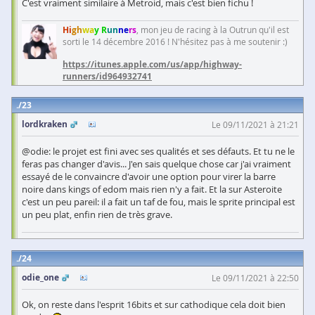
C'est vraiment similaire à Metroid, mais c'est bien fichu !
Hi
gh
wa
y R
un
ne
rs
, mon jeu de racing à la Outrun qu'il est
sorti le 14 décembre 2016 ! N'hésitez pas à me soutenir :)
https://itunes.apple.com/us/app/highway-
runners/id964932741
23
lordkraken
Le 09/11/2021 à 21:21
@odie: le projet est fini avec ses qualités et ses défauts. Et tu ne le
feras pas changer d'avis... J'en sais quelque chose car j'ai vraiment
essayé de le convaincre d'avoir une option pour virer la barre
noire dans kings of edom mais rien n'y a fait. Et la sur Asteroite
c'est un peu pareil: il a fait un taf de fou, mais le sprite principal est
un peu plat, enfin rien de très grave.
24
odie_one
Le 09/11/2021 à 22:50
Ok, on reste dans l'esprit 16bits et sur cathodique cela doit bien