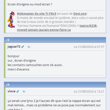
Ecran d'origine ou mod écran ?
Webmaster du site Ti-FRv3
(et aussi de
DevLynx
)
Si moins de monde enculait le système, alors celui ci aurait plus
de mal à nous sortir de si grosses merdes !
"L'erreur humaine est humaine"©Nil (2006) //
topics/6238-
moved-jamais-jaurais-pense-faire-ca
3
jaguar72
Le 21/08/2024 à 07:57
bonjour
oui , écran d'origine
les contacts cartouches sont ok aussi .
merci d'avance
4
vince
Le 21/08/2024 à 13:21
ça serait une lynx 2 je t'aurais dit que c'est la nappe écran qui est
mal remise... mais ce problème ne se pose pas normalement sur
une lynx 1