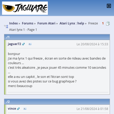
Index
Forums
Forum Atari
Atari Lynx : help
Freeze
1
Atari lynx 1 - Page 1
1
jaguar72
Le 20/08/2024 à 15:33
bonjour
j'ai ma lynx 1 qui freeze , écran en sorte de rideau avec bandes de
couleurs ...
c'est très aleatoire , je peux jouer 45 minutes comme 10 secondes
...
elle a eu un capkit , le son et l'écran sont top
si vous avez des pistes sur ce bug graphique ?
merci beaucoup
2
vince
Le 21/08/2024 à 01:58