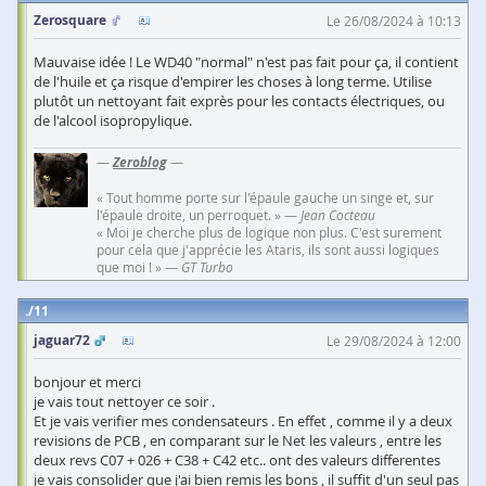
Zerosquare
Le 26/08/2024 à 10:13
Mauvaise idée ! Le WD40 "normal" n'est pas fait pour ça, il contient
de l'huile et ça risque d'empirer les choses à long terme. Utilise
plutôt un nettoyant fait exprès pour les contacts électriques, ou
de l'alcool isopropylique.
—
Zeroblog
—
« Tout homme porte sur l'épaule gauche un singe et, sur
l'épaule droite, un perroquet. » —
Jean Cocteau
« Moi je cherche plus de logique non plus. C'est surement
pour cela que j'apprécie les Ataris, ils sont aussi logiques
que moi ! » —
GT Turbo
11
jaguar72
Le 29/08/2024 à 12:00
bonjour et merci
je vais tout nettoyer ce soir .
Et je vais verifier mes condensateurs . En effet , comme il y a deux
revisions de PCB , en comparant sur le Net les valeurs , entre les
deux revs C07 + 026 + C38 + C42 etc.. ont des valeurs differentes
je vais consolider que j'ai bien remis les bons , il suffit d'un seul pas