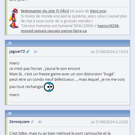
Webmaster du site Ti-FRv3
(et aussi de
DevLynx
)
Si moins de monde enculait le système, alors celui ci aurait plus
de mal à nous sortir de si grosses merdes !
"L'erreur humaine est humaine"©Nil (2006) //
topics/6238-
moved-jamais-jaurais-pense-faire-ca
5
jaguar72
Le 21/08/2024 à 13:53
merci
ce n'est pas l'ecran , j'aurai le son encore
Mais là , c'est un freeze game avec un son distorsion "bugé"
peut etre un condo neuf defectueux ... mais lequel , je ne me vois
pas tout rechanger
merci
6
Zerosquare
Le 21/08/2024 à 22:02
C'est bête, mais tu as bien nettoyé le port cartouche et la