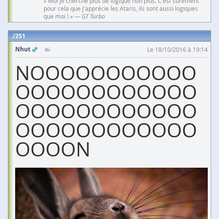
« Moi je cherche plus de logique non plus. C'est surement
pour cela que j'apprécie les Ataris, ils sont aussi logiques
que moi ! » —
GT Turbo
251
Nhut
Le 18/10/2016 à 19:14
NOOOOOOOOOOO
OOOOOOOOOOOO
OOOOOOOOOOOO
OOOOOOOOOOOO
OOOON