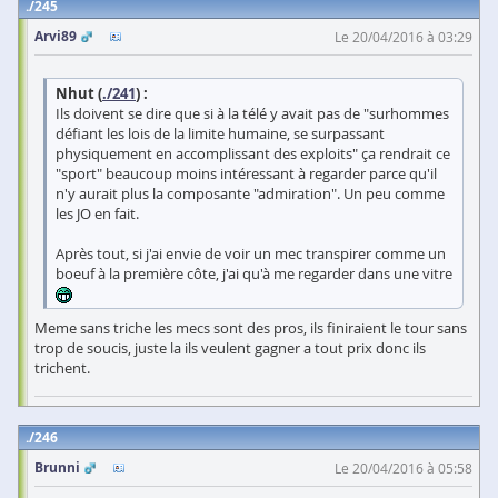
245
Arvi89
Le 20/04/2016 à 03:29
Nhut (
./241
) :
Ils doivent se dire que si à la télé y avait pas de "surhommes
défiant les lois de la limite humaine, se surpassant
physiquement en accomplissant des exploits" ça rendrait ce
"sport" beaucoup moins intéressant à regarder parce qu'il
n'y aurait plus la composante "admiration". Un peu comme
les JO en fait.
Après tout, si j'ai envie de voir un mec transpirer comme un
boeuf à la première côte, j'ai qu'à me regarder dans une vitre
Meme sans triche les mecs sont des pros, ils finiraient le tour sans
trop de soucis, juste la ils veulent gagner a tout prix donc ils
trichent.
246
Brunni
Le 20/04/2016 à 05:58