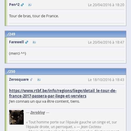
Pen^2
Le 20/04/2016 à 18:20
Tour de bras, tour de France.
249
Farewell
Le 20/04/2016 à 18:47
(merci ^^)
250
Zerosquare
Le 18/10/2016 à 18:43
https://www.rtbf.be/info/regions/liege/detail_le-tour-de-
france-2017-passera-par-liege-et-verviers
J'en connais un qui va être content, tiens.
—
Zeroblog
—
« Tout homme porte sur l'épaule gauche un singe et, sur
l'épaule droite, un perroquet. » —
Jean Cocteau