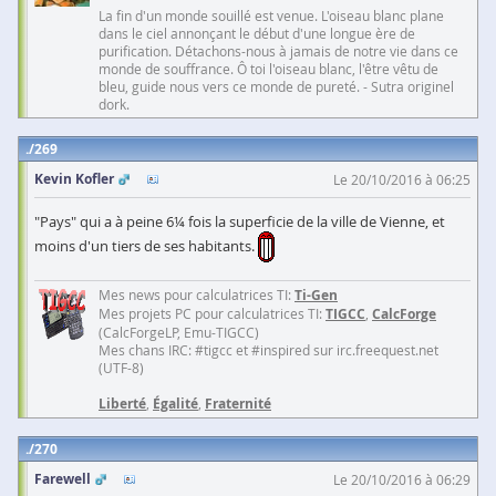
La fin d'un monde souillé est venue. L'oiseau blanc plane
dans le ciel annonçant le début d'une longue ère de
purification. Détachons-nous à jamais de notre vie dans ce
monde de souffrance. Ô toi l'oiseau blanc, l'être vêtu de
bleu, guide nous vers ce monde de pureté. - Sutra originel
dork.
269
Kevin Kofler
Le 20/10/2016 à 06:25
"Pays" qui a à peine 6¼ fois la superficie de la ville de Vienne, et
moins d'un tiers de ses habitants.
Mes news pour calculatrices TI:
Ti-Gen
Mes projets PC pour calculatrices TI:
TIGCC
,
CalcForge
(CalcForgeLP, Emu-TIGCC)
Mes chans IRC: #tigcc et #inspired sur irc.freequest.net
(UTF-8)
Liberté
,
Égalité
,
Fraternité
270
Farewell
Le 20/10/2016 à 06:29