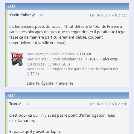
253
Kevin Kofler
Le 18/10/2016 à 21:22
Lis les anciens posts du topic… Nhut déteste le Tour de France à
cause des blocages de rues que ça engendre (et il paraît que Liège
fasse ça de manière particulièrement débile, coupant
essentiellement la ville en deux).
Mes news pour calculatrices TI:
Ti-Gen
Mes projets PC pour calculatrices TI:
TIGCC
,
CalcForge
(CalcForgeLP, Emu-TIGCC)
Mes chans IRC: #tigcc et #inspired sur irc.freequest.net
(UTF-8)
Liberté
,
Égalité
,
Fraternité
254
Tron
Le 18/10/2016 à 21:26
C'est pour ça qu'il n'y avait pas le point d'interrogation mais
d'exclamation.
Et parce qu'il y avait un lapin.