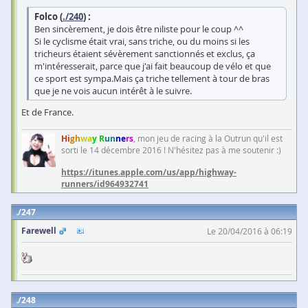
Folco (
./240
) :
Ben sincèrement, je dois être niliste pour le coup ^^
Si le cyclisme était vrai, sans triche, ou du moins si les
tricheurs étaient sévèrement sanctionnés et exclus, ça
m'intéresserait, parce que j'ai fait beaucoup de vélo et que
ce sport est sympa.Mais ça triche tellement à tour de bras
que je ne vois aucun intérêt à le suivre.
Et de France.
Hi
gh
wa
y R
un
ne
rs
, mon jeu de racing à la Outrun qu'il est
sorti le 14 décembre 2016 ! N'hésitez pas à me soutenir :)
https://itunes.apple.com/us/app/highway-
runners/id964932741
247
Farewell
Le 20/04/2016 à 06:19
248