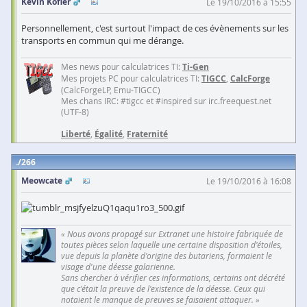
Kevin Kofler
Le 19/10/2016 à 15:55
Personnellement, c'est surtout l'impact de ces évènements sur les
transports en commun qui me dérange.
Mes news pour calculatrices TI:
Ti-Gen
Mes projets PC pour calculatrices TI:
TIGCC
,
CalcForge
(CalcForgeLP, Emu-TIGCC)
Mes chans IRC: #tigcc et #inspired sur irc.freequest.net
(UTF-8)
Liberté
,
Égalité
,
Fraternité
266
Meowcate
Le 19/10/2016 à 16:08
« Nous avons propagé sur Extranet une histoire fabriquée de
toutes pièces selon laquelle une certaine disposition d'étoiles,
vue depuis la planète d'origine des butariens, formaient le
visage d'une déesse galarienne.
Sans chercher à vérifier ces informations, certains ont décrété
que c'était la preuve de l'existence de la déesse. Ceux qui
notaient le manque de preuves se faisaient attaquer. »