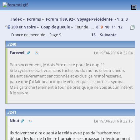
Index
Forums
Forum Ti89, 92+, Voyage
Précédente
1
2
3
200 et Nspire
Coup de gueule
Tour de
...
8
9
10
11
12
France de meeerde. - Page 9
13
Suivante
240
Farewell
Le 19/04/2016 à 22:04
Ben sincèrement, je dois être niliste pour le coup ^^
Si le cyclisme était vrai, sans triche, ou du moins si les tricheurs
étaient sévèrement sanctionnés et exclus, ça m'intéresserait,
parce que j'ai fait beaucoup de vélo et que ce sport est sympa.
Mais ça triche tellement à tour de bras que je ne vois aucun intérêt
à le suivre.
241
Nhut
Le 19/04/2016 à 22:15
Ils doivent se dire que si à la télé y avait pas de "surhommes
défiant les lois de la limite humaine, se surpassant physiquement