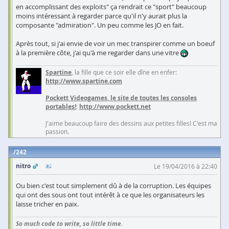
en accomplissant des exploits" ça rendrait ce "sport" beaucoup
moins intéressant à regarder parce qu'il n'y aurait plus la
composante "admiration". Un peu comme les JO en fait.
Après tout, si j'ai envie de voir un mec transpirer comme un boeuf
à la première côte, j'ai qu'à me regarder dans une vitre
Spartine
, la fille que ce soir elle dîne en enfer:
http://www.spartine.com
Pockett Videogames, le site de toutes les consoles
portables!
:
http://www.pockett.net
J'aime beaucoup faire des dessins aux petites filles! C'est ma
passion.
242
nitro
Le 19/04/2016 à 22:40
Ou bien c'est tout simplement dû à de la corruption. Les équipes
qui ont des sous ont tout intérêt à ce que les organisateurs les
laisse tricher en paix.
So much code to write, so little time.