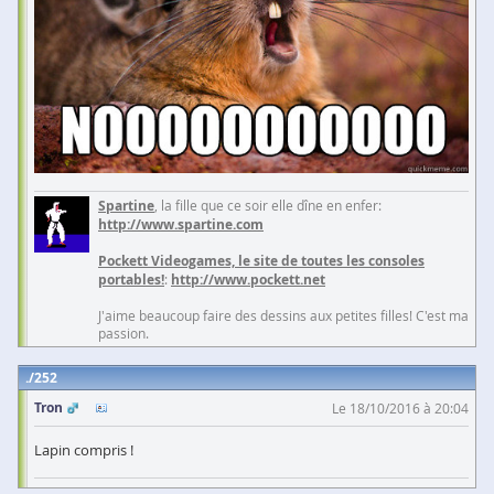
Spartine
, la fille que ce soir elle dîne en enfer:
http://www.spartine.com
Pockett Videogames, le site de toutes les consoles
portables!
:
http://www.pockett.net
J'aime beaucoup faire des dessins aux petites filles! C'est ma
passion.
252
Tron
Le 18/10/2016 à 20:04
Lapin compris !