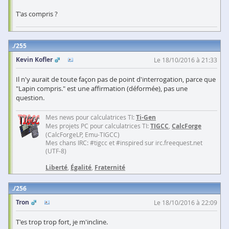
T'as compris ?
255
Kevin Kofler
Le 18/10/2016 à 21:33
Il n'y aurait de toute façon pas de point d'interrogation, parce que
"Lapin compris." est une affirmation (déformée), pas une
question.
Mes news pour calculatrices TI:
Ti-Gen
Mes projets PC pour calculatrices TI:
TIGCC
,
CalcForge
(CalcForgeLP, Emu-TIGCC)
Mes chans IRC: #tigcc et #inspired sur irc.freequest.net
(UTF-8)
Liberté
,
Égalité
,
Fraternité
256
Tron
Le 18/10/2016 à 22:09
T'es trop trop fort, je m'incline.