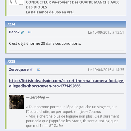
CONDUCTEUR Va-et-vient Des QUATRE MANCHE AVEC
DES DIODES
La naissance de Boo en vrai
234
Pen^2
Le 15/09/2015 à 13:51
C'est déjà énorme 28 dans ces conditions.
235
Zerosquare
Le 19/04/2016 à 14:35
http://fittish.deadspin.com/secret-thermal-camera-footage-
allegedly-shows-seven-pro-1771492666
—
Zeroblog
—
« Tout homme porte sur l'épaule gauche un singe et, sur
l'épaule droite, un perroquet. » —
Jean Cocteau
« Moi je cherche plus de logique non plus. C'est surement
pour cela que j'apprécie les Ataris, ils sont aussi logiques
que moi ! » —
GT Turbo