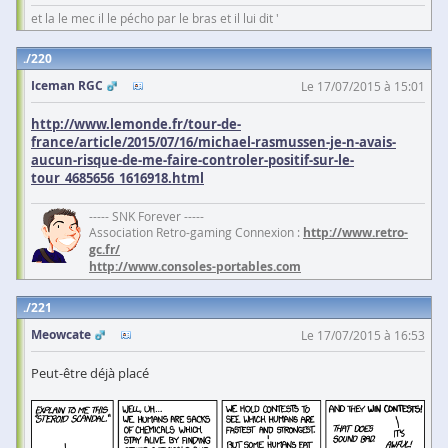
et la le mec il le pécho par le bras et il lui dit '
220
Iceman RGC
Le 17/07/2015 à 15:01
http://www.lemonde.fr/tour-de-
france/article/2015/07/16/michael-rasmussen-je-n-avais-
aucun-risque-de-me-faire-controler-positif-sur-le-
tour_4685656_1616918.html
----- SNK Forever -----
Association Retro-gaming Connexion :
http://www.retro-
gc.fr/
http://www.consoles-portables.com
221
Meowcate
Le 17/07/2015 à 16:53
Peut-être déjà placé