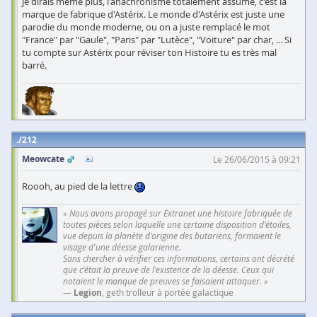
Je dirais même plus, l'anachronisme totalement assumé, c'est la
marque de fabrique d'Astérix. Le monde d'Astérix est juste une
parodie du monde moderne, ou on a juste remplacé le mot
"France" par "Gaule", "Paris" par "Lutèce", "Voiture" par char, ... Si
tu compte sur Astérix pour réviser ton Histoire tu es très mal
barré.
212
Meowcate
Le 26/06/2015 à 09:21
Roooh, au pied de la lettre
« Nous avons propagé sur Extranet une histoire fabriquée de
toutes pièces selon laquelle une certaine disposition d'étoiles,
vue depuis la planète d'origine des butariens, formaient le
visage d'une déesse galarienne.
Sans chercher à vérifier ces informations, certains ont décrété
que c'était la preuve de l'existence de la déesse. Ceux qui
notaient le manque de preuves se faisaient attaquer. »
—
Legion
, geth trolleur à portée galactique