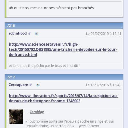
ah oui tiens, mes neurones n'étaient pas branchés.
216
robinHood
Le 06/07/2015 à 15:41
http://www.sciencesetavenir.fr/high-
tech/20150702.OBS1985/une-tricherie-devoilee-sur-le-tour-
de-france.html
et la le mec il le pécho par le bras et il lui dit '
217
Zerosquare
Le 16/07/2015 à 16:40
http://www.liberation.fr/sports/2015/07/14/la-suspicion-au-
dessus-de-christopher-froome_1348003
—
Zeroblog
—
« Tout homme porte sur l'épaule gauche un singe et, sur
l'épaule droite, un perroquet. » —
Jean Cocteau