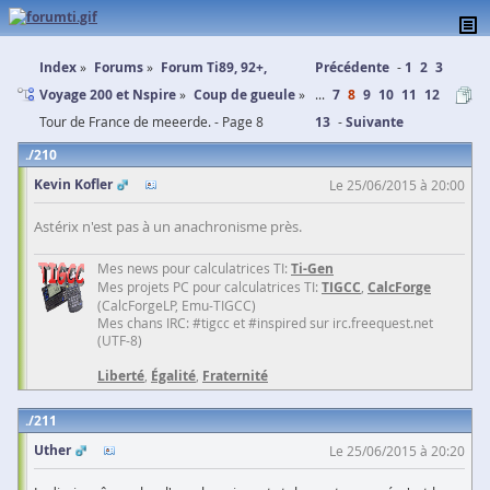
Index
Forums
Forum Ti89, 92+,
Précédente
1
2
3
Voyage 200 et Nspire
Coup de gueule
...
7
8
9
10
11
12
Tour de France de meeerde. - Page 8
13
Suivante
210
Kevin Kofler
Le 25/06/2015 à 20:00
Astérix n'est pas à un anachronisme près.
Mes news pour calculatrices TI:
Ti-Gen
Mes projets PC pour calculatrices TI:
TIGCC
,
CalcForge
(CalcForgeLP, Emu-TIGCC)
Mes chans IRC: #tigcc et #inspired sur irc.freequest.net
(UTF-8)
Liberté
,
Égalité
,
Fraternité
211
Uther
Le 25/06/2015 à 20:20