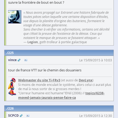
suivre la frontière de bout en bout ?
« Nous avons propagé sur Extranet une histoire fabriquée de
toutes pièces selon laquelle une certaine disposition d'étoiles,
vue depuis la planète d'origine des butariens, formaient le
visage d'une déesse galarienne.
Sans chercher à vérifier ces informations, certains ont décrété
que c'était la preuve de l'existence de la déesse. Ceux qui
notaient le manque de preuves se faisaient attaquer. »
—
Legion
, geth trolleur à portée galactique
225
vince
Le 15/09/2015 à 10:03
tour de france VTT sur le chemin des douaniers
Webmaster du site Ti-FRv3
(et aussi de
DevLynx
)
Si moins de monde enculait le système, alors celui ci aurait plus
de mal à nous sortir de si grosses merdes !
"L'erreur humaine est humaine"©Nil (2006) //
topics/6238-
moved-jamais-jaurais-pense-faire-ca
226
SCPCD
Le 15/09/2015 à 12:30