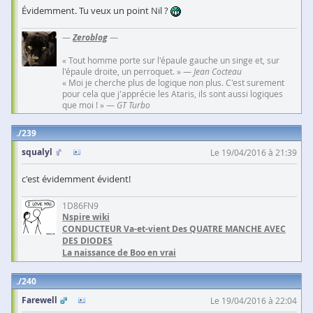
Évidemment. Tu veux un point Nil ?
—
Zeroblog
—
« Tout homme porte sur l'épaule gauche un singe et, sur
l'épaule droite, un perroquet. » —
Jean Cocteau
« Moi je cherche plus de logique non plus. C'est surement
pour cela que j'apprécie les Ataris, ils sont aussi logiques
que moi ! » —
GT Turbo
239
squalyl
Le 19/04/2016 à 21:39
c'est évidemment évident!
1D86FN9
Nspire wiki
CONDUCTEUR Va-et-vient Des QUATRE MANCHE AVEC
DES DIODES
La naissance de Boo en vrai
240
Farewell
Le 19/04/2016 à 22:04