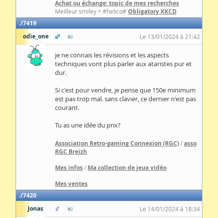
Achat ou échange: topic de mes recherches
Meilleur smiley = #helico#
Obligatory XKCD
7419
odie_one
Le 13/01/2024 à 21:42
je ne connais les révisions et les aspects
techniques vont plus parler aux ataristes pur et
dur.
Si c'est pour vendre, je pense que 150e minimum
est pas trop mal. sans clavier, ce dernier n'est pas
courant.
Tu as une idée du prix?
Association Retro-gaming Connexion (RGC)
/
asso
RGC Breizh
Mes infos
/
Ma collection de jeux vidéo
Mes ventes
7420
Jonas
Le 14/01/2024 à 18:34