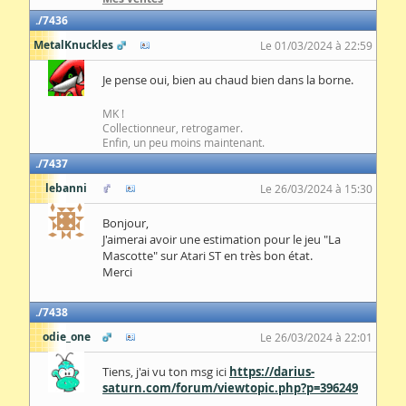
7436
MetalKnuckles
Le 01/03/2024 à 22:59
Je pense oui, bien au chaud bien dans la borne.
MK !
Collectionneur, retrogamer.
Enfin, un peu moins maintenant.
7437
lebanni
Le 26/03/2024 à 15:30
Bonjour,
J'aimerai avoir une estimation pour le jeu "La
Mascotte" sur Atari ST en très bon état.
Merci
7438
odie_one
Le 26/03/2024 à 22:01
Tiens, j'ai vu ton msg ici
https://darius-
saturn.com/forum/viewtopic.php?p=396249