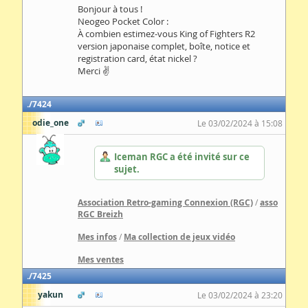
Bonjour à tous !
Neogeo Pocket Color :
À combien estimez-vous King of Fighters R2
version japonaise complet, boîte, notice et
registration card, état nickel ?
Merci ✌️
7424
odie_one
Le 03/02/2024 à 15:08
Iceman RGC a été invité sur ce
sujet.
Association Retro-gaming Connexion (RGC)
/
asso
RGC Breizh
Mes infos
/
Ma collection de jeux vidéo
Mes ventes
7425
yakun
Le 03/02/2024 à 23:20