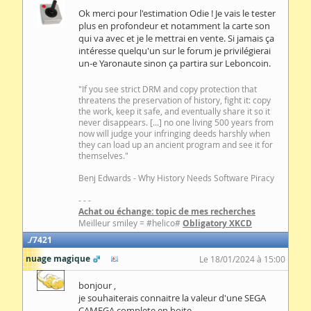
Ok merci pour l'estimation Odie ! Je vais le tester
plus en profondeur et notamment la carte son
qui va avec et je le mettrai en vente. Si jamais ça
intéresse quelqu'un sur le forum je privilégierai
un-e Yaronaute sinon ça partira sur Leboncoin.
"If you see strict DRM and copy protection that
threatens the preservation of history, fight it: copy
the work, keep it safe, and eventually share it so it
never disappears. [...] no one living 500 years from
now will judge your infringing deeds harshly when
they can load up an ancient program and see it for
themselves."
Benj Edwards - Why History Needs Software Piracy
- - -
Achat ou échange: topic de mes recherches
Meilleur smiley = #helico#
Obligatory XKCD
7421
nuage magique
Le 18/01/2024 à 15:00
bonjour ,
je souhaiterais connaitre la valeur d'une SEGA
CAMEGA complete en boite ,