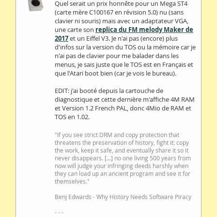
Quel serait un prix honnête pour un Mega ST4
(carte mère C100167 en révision 5.0) nu (sans
clavier ni souris) mais avec un adaptateur VGA,
une carte son
replica du FM melody Maker de
2017
et un Eiffel V3. Je n'ai pas (encore) plus
d'infos sur la version du TOS ou la mémoire car je
n'ai pas de clavier pour me balader dans les
menus, je sais juste que le TOS est en Français et
que l'Atari boot bien (car je vois le bureau).
EDIT: j'ai booté depuis la cartouche de
diagnostique et cette dernière m'affiche 4M RAM
et Version 1.2 French PAL, donc 4Mio de RAM et
TOS en 1.02.
"If you see strict DRM and copy protection that
threatens the preservation of history, fight it: copy
the work, keep it safe, and eventually share it so it
never disappears. [...] no one living 500 years from
now will judge your infringing deeds harshly when
they can load up an ancient program and see it for
themselves."
Benj Edwards - Why History Needs Software Piracy
- - -