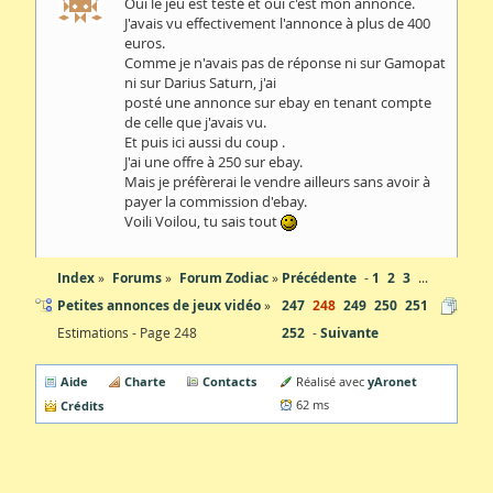
Oui le jeu est testé et oui c'est mon annonce.
J'avais vu effectivement l'annonce à plus de 400
euros.
Comme je n'avais pas de réponse ni sur Gamopat
ni sur Darius Saturn, j'ai
posté une annonce sur ebay en tenant compte
de celle que j'avais vu.
Et puis ici aussi du coup .
J'ai une offre à 250 sur ebay.
Mais je préfèrerai le vendre ailleurs sans avoir à
payer la commission d'ebay.
Voili Voilou, tu sais tout
Index
Forums
Forum Zodiac
Précédente
1
2
3
...
Petites annonces de jeux vidéo
247
248
249
250
251
Estimations - Page 248
252
Suivante
Aide
Charte
Contacts
yAronet
Réalisé avec
Crédits
62 ms