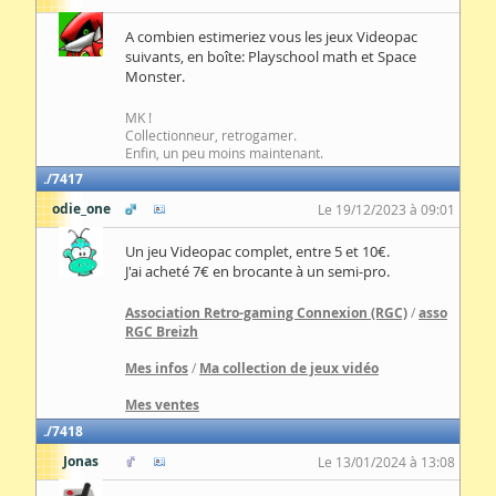
A combien estimeriez vous les jeux Videopac
suivants, en boîte: Playschool math et Space
Monster.
MK !
Collectionneur, retrogamer.
Enfin, un peu moins maintenant.
7417
odie_one
Le 19/12/2023 à 09:01
Un jeu Videopac complet, entre 5 et 10€.
J'ai acheté 7€ en brocante à un semi-pro.
Association Retro-gaming Connexion (RGC)
/
asso
RGC Breizh
Mes infos
/
Ma collection de jeux vidéo
Mes ventes
7418
Jonas
Le 13/01/2024 à 13:08