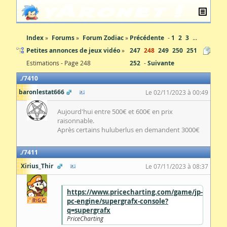
Index
Forums
Forum Zodiac
Précédente
1
2
3
...
Petites annonces de jeux vidéo
247
248
249
250
251
Estimations - Page 248
252
Suivante
7410
baronlestat666
Le 02/11/2023 à 00:49
Aujourd'hui entre 500€ et 600€ en prix
raisonnable.
Après certains huluberlus en demandent 3000€
7411
Xirius_Thir
Le 07/11/2023 à 08:37
https://www.pricecharting.com/game/jp-
pc-engine/supergrafx-console?
q=supergrafx
PriceCharting