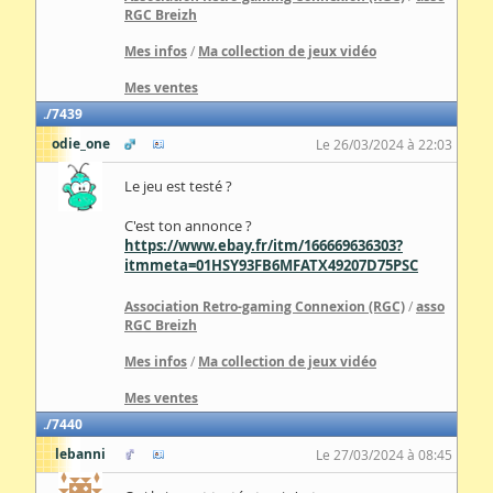
RGC Breizh
Mes infos
/
Ma collection de jeux vidéo
Mes ventes
7439
odie_one
Le 26/03/2024 à 22:03
Le jeu est testé ?
C'est ton annonce ?
https://www.ebay.fr/itm/166669636303?
itmmeta=01HSY93FB6MFATX49207D75PSC
Association Retro-gaming Connexion (RGC)
/
asso
RGC Breizh
Mes infos
/
Ma collection de jeux vidéo
Mes ventes
7440
lebanni
Le 27/03/2024 à 08:45