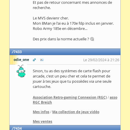
Et pas de retour concernant mes annonces de
recherche.
Le MVS devienr cher.
Mon 8Man je l'ai eu à 170e fdp inclus en janvier.
Robo Army 185e en décembre...
Des prix dans la norme actuelle ? 🤔
7433
odie_one
Le 29/02/2024 à 21:26
Sinon, tu as des systèmes de carte flash pour
arcade, c'est un peu cher et cela te permet de
jouer à tes jeux que tu possèdes via une seule
cartouche.
Association Retro-gaming Connexion (RGC)
/
asso
RGC Breizh
Mes infos
/
Ma collection de jeux vidéo
Mes ventes
7434