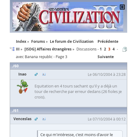
Index
Forums
Le forum de Civilization
Précédente
III
[ISDG] Affaires étrangères
Discussions
1
2
3
4
avec Banana republic - Page 3
Suivante
60
Inao
Le 06/10/2004 à 23:28
Equitation en 4 tours sachant qu'il y a déjà un
tour de recherche par erreur dedans (26 fioles je
crois).
61
Venceslas
Le 07/10/2004 à 00:12
Ce qui m'intéresse, c'est moins d'avoir le