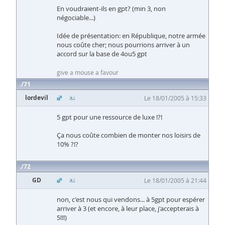
En voudraient-ils en gpt? (min 3, non
négociable...)
Idée de présentation: en République, notre armée
nous coûte cher; nous pourrions arriver à un
accord sur la base de 4ou5 gpt
give a mouse a favour
71
lordevil
Le 18/01/2005 à 15:33
5 gpt pour une ressource de luxe !?!
Ça nous coûte combien de monter nos loisirs de
10% ?!?
72
GD
Le 18/01/2005 à 21:44
non, c'est nous qui vendons... à 5gpt pour espérer
arriver à 3 (et encore, à leur place, j'accepterais à
5!!!)