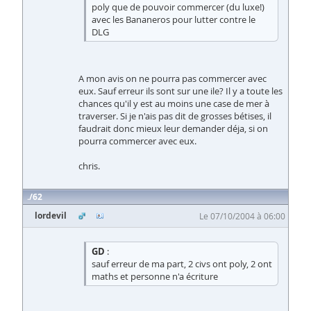
poly que de pouvoir commercer (du luxe!)
avec les Bananeros pour lutter contre le
DLG
A mon avis on ne pourra pas commercer avec
eux. Sauf erreur ils sont sur une ile? Il y a toute les
chances qu'il y est au moins une case de mer à
traverser. Si je n'ais pas dit de grosses bétises, il
faudrait donc mieux leur demander déja, si on
pourra commercer avec eux.
chris.
62
lordevil
Le 07/10/2004 à 06:00
GD
:
sauf erreur de ma part, 2 civs ont poly, 2 ont
maths et personne n'a écriture