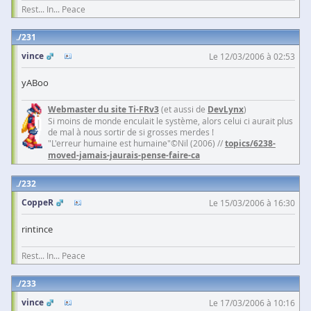
Rest... In... Peace
231
vince
Le 12/03/2006 à 02:53
yABoo
Webmaster du site Ti-FRv3
(et aussi de
DevLynx
)
Si moins de monde enculait le système, alors celui ci aurait plus
de mal à nous sortir de si grosses merdes !
"L'erreur humaine est humaine"©Nil (2006) //
topics/6238-
moved-jamais-jaurais-pense-faire-ca
232
CoppeR
Le 15/03/2006 à 16:30
rintince
Rest... In... Peace
233
vince
Le 17/03/2006 à 10:16