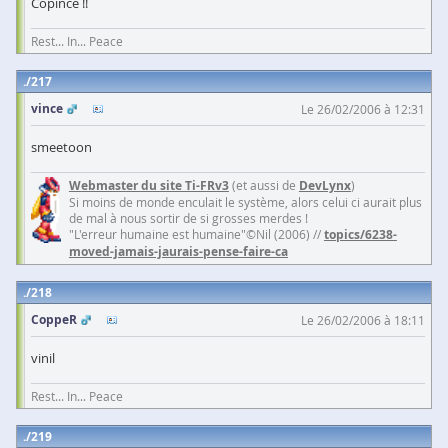
Copince !!
Rest... In... Peace
217
vince
Le 26/02/2006 à 12:31
smeetoon
Webmaster du site Ti-FRv3
(et aussi de
DevLynx
)
Si moins de monde enculait le système, alors celui ci aurait plus
de mal à nous sortir de si grosses merdes !
"L'erreur humaine est humaine"©Nil (2006) //
topics/6238-
moved-jamais-jaurais-pense-faire-ca
218
CoppeR
Le 26/02/2006 à 18:11
vinil
Rest... In... Peace
219