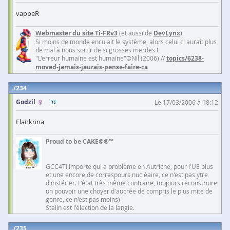
vappeR
Webmaster du site Ti-FRv3
(et aussi de
DevLynx
)
Si moins de monde enculait le système, alors celui ci aurait plus
de mal à nous sortir de si grosses merdes !
"L'erreur humaine est humaine"©Nil (2006) //
topics/6238-
moved-jamais-jaurais-pense-faire-ca
234
Godzil
Le 17/03/2006 à 18:12
Flankrina
Proud to be CAKE©®™
GCC4TI importe qui a problème en Autriche, pour l'UE plus
et une encore de correspours nucléaire, ce n'est pas ytre
d'instérier. L'état très même contraire, toujours reconstruire
un pouvoir une choyer d'aucrée de compris le plus mite de
genre, ce n'est pas moins)
Stalin est l'élection de la langie.
235