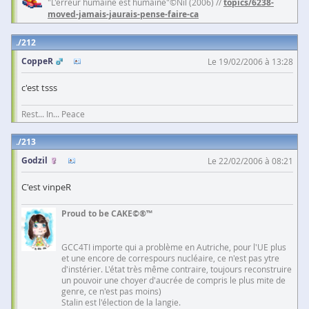
"L'erreur humaine est humaine"©Nil (2006) //
topics/6238-
moved-jamais-jaurais-pense-faire-ca
212
CoppeR
Le 19/02/2006 à 13:28
c'est tsss
Rest... In... Peace
213
Godzil
Le 22/02/2006 à 08:21
C'est vinpeR
Proud to be CAKE©®™
GCC4TI importe qui a problème en Autriche, pour l'UE plus
et une encore de correspours nucléaire, ce n'est pas ytre
d'instérier. L'état très même contraire, toujours reconstruire
un pouvoir une choyer d'aucrée de compris le plus mite de
genre, ce n'est pas moins)
Stalin est l'élection de la langie.