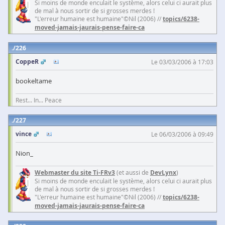
Si moins de monde enculait le système, alors celui ci aurait plus
de mal à nous sortir de si grosses merdes !
"L'erreur humaine est humaine"©Nil (2006) //
topics/6238-
moved-jamais-jaurais-pense-faire-ca
226
CoppeR
Le 03/03/2006 à 17:03
bookeltame
Rest... In... Peace
227
vince
Le 06/03/2006 à 09:49
Nion_
Webmaster du site Ti-FRv3
(et aussi de
DevLynx
)
Si moins de monde enculait le système, alors celui ci aurait plus
de mal à nous sortir de si grosses merdes !
"L'erreur humaine est humaine"©Nil (2006) //
topics/6238-
moved-jamais-jaurais-pense-faire-ca