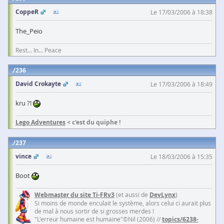
CoppeR
Le 17/03/2006 à 18:38
The_Peio
Rest... In... Peace
236
David Crokayte
Le 17/03/2006 à 18:49
kru ?!
Lego Adventures
< c'est du quiphe !
237
vince
Le 18/03/2006 à 15:35
Boot
Webmaster du site Ti-FRv3
(et aussi de
DevLynx
)
Si moins de monde enculait le système, alors celui ci aurait plus
de mal à nous sortir de si grosses merdes !
"L'erreur humaine est humaine"©Nil (2006) //
topics/6238-