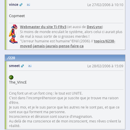
vince
Le 27/02/2006 à 10:10
Copmeet
Webmaster du site Ti-FRv3
(et aussi de
DevLynx
)
Si moins de monde enculait le système, alors celui ci aurait plus
de mal à nous sortir de si grosses merdes !
"L'erreur humaine est humaine"©Nil (2006) //
topics/6238-
moved-jamais-jaurais-pense-faire-ca
220
smeet
Le 28/02/2006 à 15:09
The_VIncE
Cinq font un et un font cinq : le tout est UNITE.
C'est dans l'incompréhension que je suscite que je trouve ma raison
d'être.
Je suis moi, et je le suis parce que les autres ne le sont pas, et que ce
sont eux qui forment ma personne.
Inconscience et déraison sont source d'imagination.
Au delà de ma conscience et de mon inconscient, mes rêves créent la
réalité.