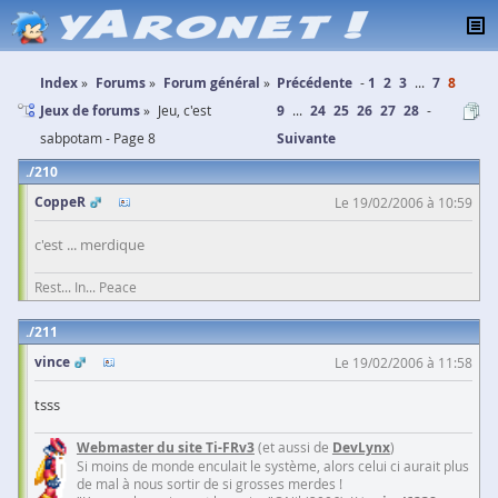
Index
Forums
Forum général
Précédente
1
2
3
...
7
8
Jeux de forums
Jeu, c'est
9
...
24
25
26
27
28
sabpotam - Page 8
Suivante
210
CoppeR
Le 19/02/2006 à 10:59
c'est ... merdique
Rest... In... Peace
211
vince
Le 19/02/2006 à 11:58
tsss
Webmaster du site Ti-FRv3
(et aussi de
DevLynx
)
Si moins de monde enculait le système, alors celui ci aurait plus
de mal à nous sortir de si grosses merdes !