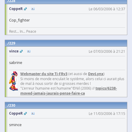
228
CoppeR
Le 06/03/2006 à 12:37
Cop_fighter
Rest... In... Peace
229
vince
Le 07/03/2006 à 21:21
sabrine
Webmaster du site Ti-FRv3
(et aussi de
DevLynx
)
Si moins de monde enculait le système, alors celui ci aurait plus
de mal à nous sortir de si grosses merdes !
"L'erreur humaine est humaine"©Nil (2006) //
topics/6238-
moved-jamais-jaurais-pense-faire-ca
230
CoppeR
Le 11/03/2006 à 17:15
smince