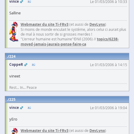
vince
Le 01/03/2006 à 10:33
Salline
Webmaster du site Ti-FRv3
(et aussi de
DevLynx
)
Si moins de monde enculait le système, alors celui ci aurait plus
de mal à nous sortir de si grosses merdes !
"L'erreur humaine est humaine"©Nil (2006) //
topics/6238-
moved-jamais-jaurais-pense-faire-ca
224
CoppeR
Le 01/03/2006 à 14:15
vineet
Rest... In... Peace
225
vince
Le 01/03/2006 à 19:04
yEro
Webmaster du site Ti-FRv3
(et aussi de
DevLynx
)