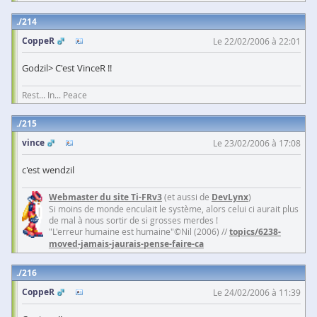
214
CoppeR
Le 22/02/2006 à 22:01
Godzil> C'est VinceR !!
Rest... In... Peace
215
vince
Le 23/02/2006 à 17:08
c'est wendzil
Webmaster du site Ti-FRv3
(et aussi de
DevLynx
)
Si moins de monde enculait le système, alors celui ci aurait plus
de mal à nous sortir de si grosses merdes !
"L'erreur humaine est humaine"©Nil (2006) //
topics/6238-
moved-jamais-jaurais-pense-faire-ca
216
CoppeR
Le 24/02/2006 à 11:39