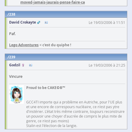
moved-jamais-jaurais-pense-faire-ca
238
David Crokayte
Le 19/03/2006 à 11:51
Paf.
Lego Adventures
< c'est du quiphe !
239
Godzil
Le 19/03/2006 à 21:25
Vincure
Proud to be CAKE©®™
GCC4TI importe qui a problème en Autriche, pour l'UE plus
et une encore de correspours nucléaire, ce n'est pas ytre
d'instérier. L'état très même contraire, toujours reconstruire
un pouvoir une choyer d'aucrée de compris le plus mite de
genre, ce n'est pas moins)
Stalin est l'élection de la langie.