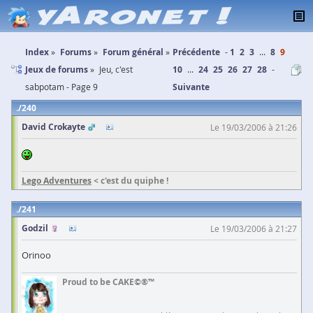
Index
Forums
Forum général
Précédente
1
2
3
...
8
9
Jeux de forums
Jeu, c'est
10
...
24
25
26
27
28
sabpotam - Page 9
Suivante
240
David Crokayte
Le 19/03/2006 à 21:26
Lego Adventures
< c'est du quiphe !
241
Godzil
Le 19/03/2006 à 21:27
Orinoo
Proud to be CAKE©®™