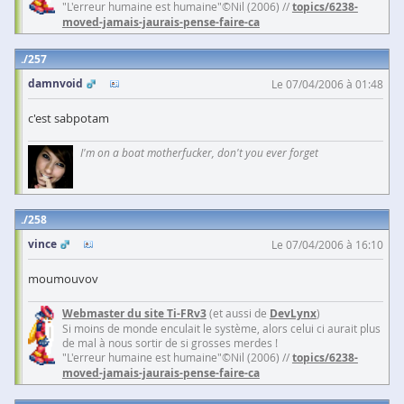
"L'erreur humaine est humaine"©Nil (2006) //
topics/6238-
moved-jamais-jaurais-pense-faire-ca
257
damnvoid
Le 07/04/2006 à 01:48
c'est sabpotam
I'm on a boat motherfucker, don't you ever forget
258
vince
Le 07/04/2006 à 16:10
moumouvov
Webmaster du site Ti-FRv3
(et aussi de
DevLynx
)
Si moins de monde enculait le système, alors celui ci aurait plus
de mal à nous sortir de si grosses merdes !
"L'erreur humaine est humaine"©Nil (2006) //
topics/6238-
moved-jamais-jaurais-pense-faire-ca