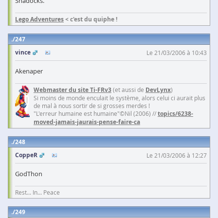
Shadocks.
Lego Adventures
< c'est du quiphe !
247
vince
Le 21/03/2006 à 10:43
Akenaper
Webmaster du site Ti-FRv3
(et aussi de
DevLynx
)
Si moins de monde enculait le système, alors celui ci aurait plus
de mal à nous sortir de si grosses merdes !
"L'erreur humaine est humaine"©Nil (2006) //
topics/6238-
moved-jamais-jaurais-pense-faire-ca
248
CoppeR
Le 21/03/2006 à 12:27
GodThon
Rest... In... Peace
249