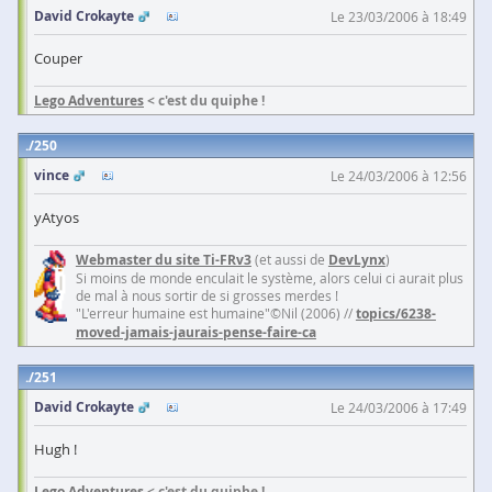
David Crokayte
Le 23/03/2006 à 18:49
Couper
Lego Adventures
< c'est du quiphe !
250
vince
Le 24/03/2006 à 12:56
yAtyos
Webmaster du site Ti-FRv3
(et aussi de
DevLynx
)
Si moins de monde enculait le système, alors celui ci aurait plus
de mal à nous sortir de si grosses merdes !
"L'erreur humaine est humaine"©Nil (2006) //
topics/6238-
moved-jamais-jaurais-pense-faire-ca
251
David Crokayte
Le 24/03/2006 à 17:49
Hugh !
Lego Adventures
< c'est du quiphe !