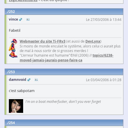
252
vince
Le 27/03/2006 à 13:44
Fabetil
Webmaster du site Ti-FRv3
(et aussi de
DevLynx
)
Si moins de monde enculait le système, alors celui ci aurait plus
de mal à nous sortir de si grosses merdes !
"L'erreur humaine est humaine"©Nil (2006) //
topics/6238-
moved-jamais-jaurais-pense-faire-ca
253
damnvoid
Le 03/04/2006 à 01:28
c'est sabpotam
I'm on a boat motherfucker, don't you ever forget
254