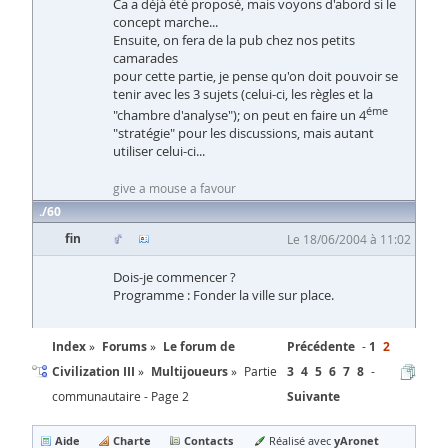
Ca a déjà été proposé, mais voyons d'abord si le
concept marche...
Ensuite, on fera de la pub chez nos petits
camarades
pour cette partie, je pense qu'on doit pouvoir se
tenir avec les 3 sujets (celui-ci, les règles et la
éme
"chambre d'analyse"); on peut en faire un 4
"stratégie" pour les discussions, mais autant
utiliser celui-ci...
give a mouse a favour
60
fin
Le 18/06/2004 à 11:02
Dois-je commencer ?
Programme : Fonder la ville sur place.
Index
Forums
Le forum de
Précédente
1
2
Civilization III
Multijoueurs
Partie
3
4
5
6
7
8
communautaire - Page 2
Suivante
Aide
Charte
Contacts
yAronet
Réalisé avec