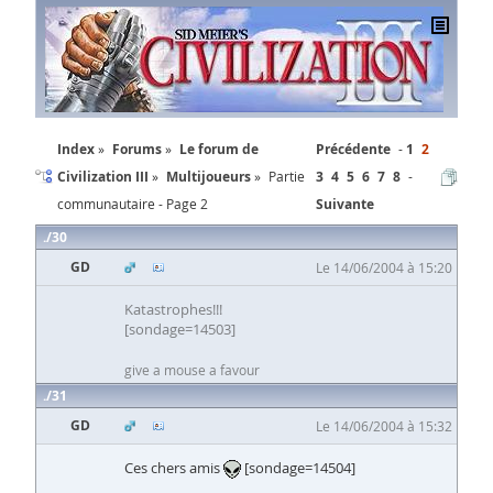
Index
Forums
Le forum de
Précédente
1
2
Civilization III
Multijoueurs
Partie
3
4
5
6
7
8
communautaire - Page 2
Suivante
30
GD
Le 14/06/2004 à 15:20
Katastrophes!!!
[sondage=14503]
give a mouse a favour
31
GD
Le 14/06/2004 à 15:32
Ces chers amis
[sondage=14504]