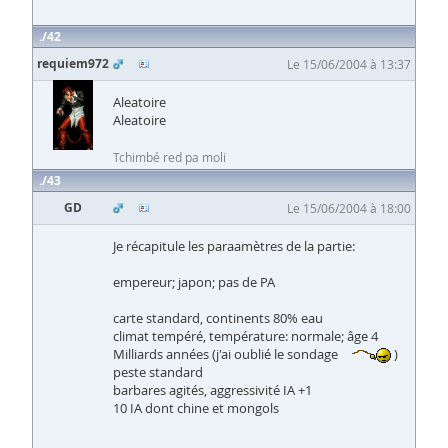
42
requiem972
Le 15/06/2004 à 13:37
Aleatoire
Aleatoire
Tchimbé red pa moli
43
GD
Le 15/06/2004 à 18:00
Je récapitule les paraamètres de la partie:
empereur; japon; pas de PA
carte standard, continents 80% eau
climat tempéré, température: normale; âge 4
Milliards années (j'ai oublié le sondage
)
peste standard
barbares agités, aggressivité IA +1
10 IA dont chine et mongols