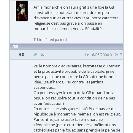
Arf la monarchie on l'aura gratis une foie la GB
construite .Le but etant de prendre un peu
d'avance sur les autres civs.Et vu notre caractere
religieuse c'est pas grave si on passe en
monarchie seulement vers la Féodalité.
Tchimbé red pa moli
50
GD
Le 16/06/2004 à 12:17
Vu le nombre d'adversaires, l'étroitesse du terrain
et la productivité probable de la capitale, je ne
pense pas que construire la GB soit une bonne
idée...(sauf héros) Par contre, les jardins
suspendus...
On peut essayer le coup de la GB (quand on la
pique, on récupére tout, à condition de ne pas
avoir l'éducation)
En outre, je ne vois guère l'intérêt de passer de
république à monarchie, même si on est religieux.
Par contre, j'aime assez faire monarchie--
>féodalisme (pas d'entretien des améliorations,
cathédrales par le fouet) sans prendre la peine de