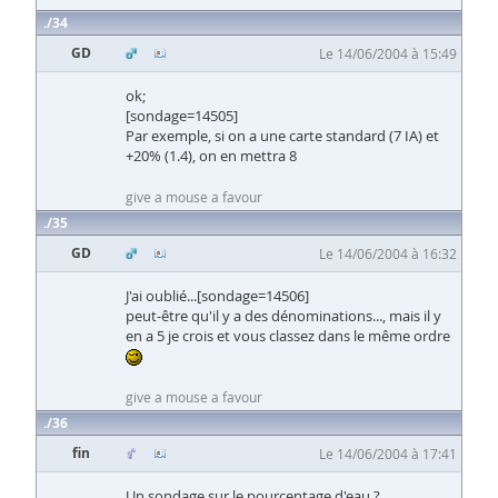
34
GD
Le 14/06/2004 à 15:49
ok;
[sondage=14505]
Par exemple, si on a une carte standard (7 IA) et
+20% (1.4), on en mettra 8
give a mouse a favour
35
GD
Le 14/06/2004 à 16:32
J'ai oublié...[sondage=14506]
peut-être qu'il y a des dénominations..., mais il y
en a 5 je crois et vous classez dans le même ordre
give a mouse a favour
36
fin
Le 14/06/2004 à 17:41
Un sondage sur le pourcentage d'eau ?