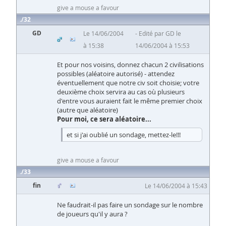
give a mouse a favour
32
GD
Le 14/06/2004
Edité par GD le
à 15:38
14/06/2004 à 15:53
Et pour nos voisins, donnez chacun 2 civilisations
possibles (aléatoire autorisé) - attendez
éventuellement que notre civ soit choisie; votre
deuxième choix servira au cas où plusieurs
d'entre vous auraient fait le même premier choix
(autre que aléatoire)
Pour moi, ce sera aléatoire...
et si j'ai oublié un sondage, mettez-le!!!
give a mouse a favour
33
fin
Le 14/06/2004 à 15:43
Ne faudrait-il pas faire un sondage sur le nombre
de joueurs qu'il y aura ?