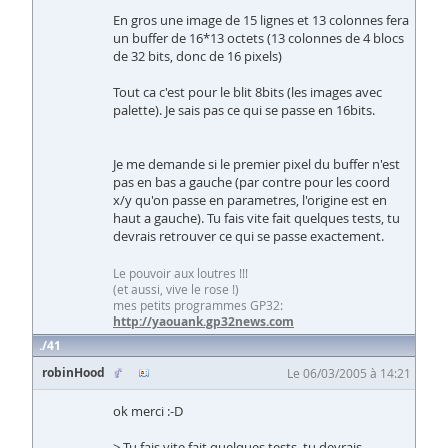
En gros une image de 15 lignes et 13 colonnes fera
un buffer de 16*13 octets (13 colonnes de 4 blocs
de 32 bits, donc de 16 pixels)
Tout ca c'est pour le blit 8bits (les images avec
palette). Je sais pas ce qui se passe en 16bits.
Je me demande si le premier pixel du buffer n'est
pas en bas a gauche (par contre pour les coord
x/y qu'on passe en parametres, l'origine est en
haut a gauche). Tu fais vite fait quelques tests, tu
devrais retrouver ce qui se passe exactement.
Le pouvoir aux loutres !!!
(et aussi, vive le rose !)
mes petits programmes GP32:
http://yaouank.gp32news.com
41
robinHood
Le 06/03/2005 à 14:21
ok merci :-D
> Tu fais vite fait quelques tests, tu devrais