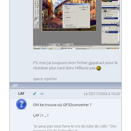
PS: moi j'ai toujours mon fichier gppal.act pour le
réutiliser plus tard donc l'éffacez pas
space reporter
31
LAF
Le 03/11/2004 à 10:20
ON ke trouve où GP32converter ?
LAF ! ! ... !
"Je peux pas vous faire le cris du tube de colle." Dixi
premier CD de Naheulbeuk