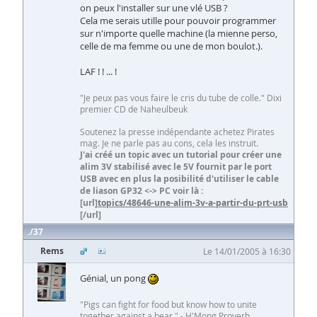
on peux l'installer sur une vlé USB ?
Cela me serais utille pour pouvoir programmer
sur n'importe quelle machine (la mienne perso,
celle de ma femme ou une de mon boulot.).
LAF ! ! ... !
"Je peux pas vous faire le cris du tube de colle." Dixi
premier CD de Naheulbeuk
Soutenez la presse indépendante achetez Pirates
mag. Je ne parle pas au cons, cela les instruit.
J'ai créé un topic avec un tutorial pour créer une
alim 3V stabilisé avec le 5V fournit par le port
USB avec en plus la posibilité d'utiliser le cable
de liason GP32 <-> PC voir là :
[url]
topics/48646-une-alim-3v-a-partir-du-prt-usb
[/url]
37
Rems
Le 14/01/2005 à 16:30
Génial, un pong
"Pigs can fight for food but know how to unite
together against a bear." - H'Mong Proverb.