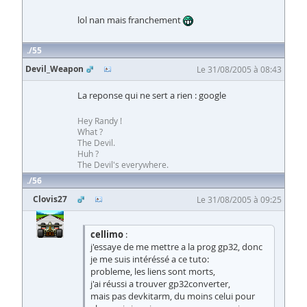
lol nan mais franchement
55
Devil_Weapon
Le 31/08/2005 à 08:43
La reponse qui ne sert a rien : google
Hey Randy !
What ?
The Devil.
Huh ?
The Devil's everywhere.
56
Clovis27
Le 31/08/2005 à 09:25
cellimo
:
j'essaye de me mettre a la prog gp32, donc
je me suis intéréssé a ce tuto:
probleme, les liens sont morts,
j'ai réussi a trouver gp32converter,
mais pas devkitarm, du moins celui pour