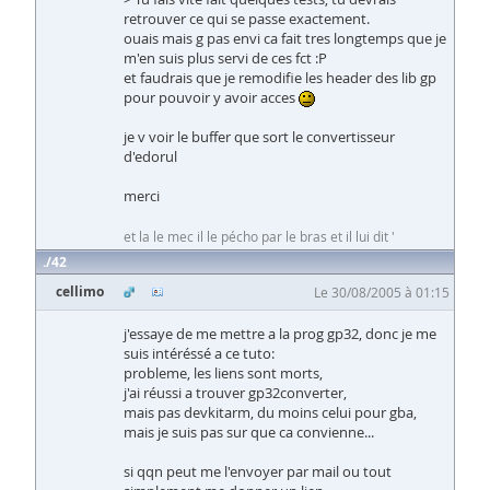
retrouver ce qui se passe exactement.
ouais mais g pas envi ca fait tres longtemps que je
m'en suis plus servi de ces fct :P
et faudrais que je remodifie les header des lib gp
pour pouvoir y avoir acces
je v voir le buffer que sort le convertisseur
d'edorul
merci
et la le mec il le pécho par le bras et il lui dit '
42
cellimo
Le 30/08/2005 à 01:15
j'essaye de me mettre a la prog gp32, donc je me
suis intéréssé a ce tuto:
probleme, les liens sont morts,
j'ai réussi a trouver gp32converter,
mais pas devkitarm, du moins celui pour gba,
mais je suis pas sur que ca convienne...
si qqn peut me l'envoyer par mail ou tout