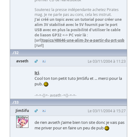
Soutenez la presse indépendante achetez Pirates
mag. Je ne parle pas au cons, cela les instruit.
J'ai créé un topic avec un tutorial pour créer une
alim 3V stabilisé avec le 5V fournit par le port
USB avec en plus la posibilité d'utiliser le cable
de liason GP32 <-> PC voir là :
[url]
topics/48646-une-alim-3v-a-partir-du-prt-usb
[/url]
32
avseth
Le 03/11/2004 à 11:23
Ici
.
Cool ton ton petit tuto JimSifu et ... merci pour la
pub.
-=-=-{}=- avseth -={}-=-=-
33
JimSifu
Le 03/11/2004 à 15:27
de rien avseth j'aime bien ton site donc je vais pas
me priver pour en faire un peu de pub