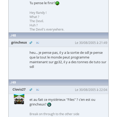
Tu pense le finir?
Hey Randy !
What ?
The Devil.
Huh ?
The Devil's everywhere.
48
grincheux
Le 30/08/2005 à 21:49
heu... je pense pas, il y a la sortie de sdl je pense
que la tout le monde peut programme
maintenant sur gp32, il y a des tonnes de tuto sur
sdl
49
Clovis27
Le 30/08/2005 à 22:04
et au fait ce mystèrieux "Files" ? c'en est ou
grincheux?
Break on through to the other side