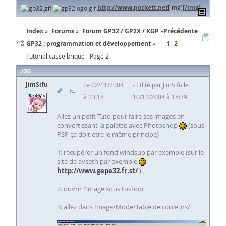
http://www.pockett.net
[img]
[/img]
Index
Forums
Forum GP32 / GP2X / XGP
Précédente
GP32 : programmation et développement
1
2
Tutorial casse brique - Page 2
30
JimSifu
Le 02/11/2004
Edité par JimSifu le
à 23:18
10/12/2004 à 18:39
Allez un petit Tuto pour faire ses images en
convertissant la palette avec Photoshop
(sous
PSP ça doit etre le même principe)
1: récupérer un fond windsup par exemple (sur le
site de avseth par exemple
http://www.gepe32.fr.st/
)
2: ouvrir l'image sous toshop
3: allez dans Image/Mode/Table de couleurs/