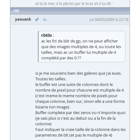
et la le mec il le pécho par le bras et il lui dit '
40
yaouank
Le 04/03/2005 à 22:19
r043v
:
ac les fct de blit de gp, on ne peut afficher
que des images multiples de 4, ou toute les
tailles, mais ac un buffer lui multiple de 4
complété par des 0 ??
si je me souviens bien des galeres que j'ai eues.
Toutes les tailles.
le buffer est une suite de colonnes dont le
nombre de pixel pour chacune est multiple de 4
(c'est meme le meme nombre de pixels pour
chaque colonne, bien sur, sinon elle a une forme
bizarre ton image).
Buffer complete par des zeros ou n'importe quoi
(je sais plus si c'est au debut ou a la fin de la
colonne)
Faut indiquer la vraie taille de la colonne dans les
parametres de blt (et pas le multiple de 4)