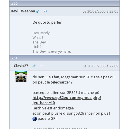
50
Devil_Weapon
Le 30/08/2005 à 22:05
De quoi tu parle?
Hey Randy !
What ?
The Devil.
Huh ?
The Devil's everywhere.
51
Clovis27
Le 30/08/2005 à 22:09
de rien ... au fait, Megaman sur GP tu sais pas ou
on peut le télécharger ?
parceque le lien sur GP32EU marche pô
http://www.gp32eu.com/games.php?
jeu_base=10
l'archive est endomagée !
et on peut plus le dl sur gp32france non plus !
pauvre GP !