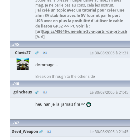
Soutenez la presse indépendante achetez Pirates
mag. Je ne parle pas au cons, cela les instruit.
J'ai créé un topic avec un tutorial pour créer une
alim 3V stabilisé avec le 5V fournit par le port
USB avec en plus la posibilité d'utiliser le cable
de liason GP32 <-> PC voir là :
[url]
topics/48646-une-alim-3v-a-partir-du-prt-usb
[/url]
45
Clovis27
Le 30/08/2005 à 21:31
dommage ...
Break on through to the other side
46
grincheux
Le 30/08/2005 à 21:45
heu nan je l'ai jamais fini ^^
47
Devil_Weapon
Le 30/08/2005 à 21:45