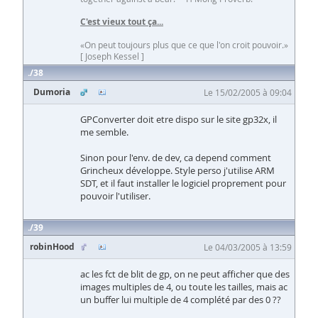
C'est vieux tout ça...
«On peut toujours plus que ce que l'on croit pouvoir.»
[ Joseph Kessel ]
38
Dumoria
Le 15/02/2005 à 09:04
GPConverter doit etre dispo sur le site gp32x, il
me semble.
Sinon pour l'env. de dev, ca depend comment
Grincheux développe. Style perso j'utilise ARM
SDT, et il faut installer le logiciel proprement pour
pouvoir l'utiliser.
39
robinHood
Le 04/03/2005 à 13:59
ac les fct de blit de gp, on ne peut afficher que des
images multiples de 4, ou toute les tailles, mais ac
un buffer lui multiple de 4 complété par des 0 ??