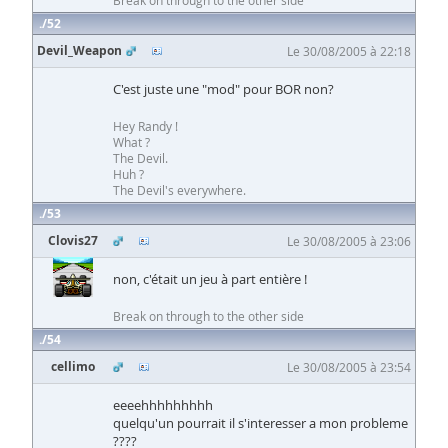
Break on through to the other side
52
Devil_Weapon
Le 30/08/2005 à 22:18
C'est juste une "mod" pour BOR non?
Hey Randy !
What ?
The Devil.
Huh ?
The Devil's everywhere.
53
Clovis27
Le 30/08/2005 à 23:06
non, c'était un jeu à part entière !
Break on through to the other side
54
cellimo
Le 30/08/2005 à 23:54
eeeehhhhhhhhh
quelqu'un pourrait il s'interesser a mon probleme
????