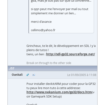
gba, mais je suis pas sur que ca convienne...
si qqn peut me l'envoyer par mail ou tout
simplement me donner un lien...
merci d'avance
cellimo@yahoo.fr
Grincheux, te le dit, le développement en SDL ! y'a
pleins de tutos !
tiens, un lien :
http://sdl-gp32.sourceforge.net/
Break on through to the other side
57
Oankali
Le 01/09/2005 à 11:08
Pour installer devkitARM pour coder pour la GP32
tu peux lire mon tuto à cette addresse:
http://www.nekanium.com/gp32/docs.htm
(v
oir Gamepark SDK Setup)
Oankali.