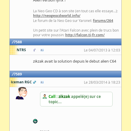
La Neo Geo CD à son site (en tout cas elle essaye...):
http://neogeocdworld.info/
Le forum de la Neo Geo sur Yaronet:
forums/264
Un petit site sur l'Atari Falcon avec plein de trucs bon
pour votre poussin:
http://falcon.ti-fr.com/
7588
NTRS
Le 04/07/2013 à 12:03
zikzak avait la solution depuis le debut alien C64
7589
Iceman RGC
Le 28/03/2014 à 18:23
Call :
zikzak
appelé(e) sur ce
topic...