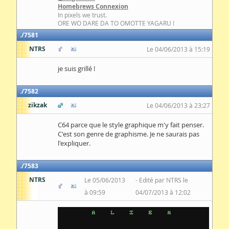
Homebrews Connexion
In pixels we trust.
ORE WO DARE DA TO OMOTTE YAGARU !
7581
NTRS
Le 04/06/2013 à 15:19
je suis grillé !
7582
zikzak
Le 04/06/2013 à 23:27
C64 parce que le style graphique m'y fait penser.
C'est son genre de graphisme. Je ne saurais pas
l'expliquer.
7583
NTRS
Le 05/06/2013
Edité par NTRS le
à 09:59
04/07/2013 à 12:02