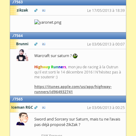
7563
zikzak
Le 17/05/2013 à 18:39
7564
Brunni
Le 03/06/2013 à 00:07
Warcraft sur saturn ?
Hi
gh
wa
y R
un
ne
rs
, mon jeu de racing à la Outrun
qu'il est sorti le 14 décembre 2016 ! N'hésitez pas à
me soutenir :)
https://itunes.apple.com/us/app/highway-
runners/id964932741
7565
Iceman RGC
Le 03/06/2013 à 00:25
Sword and Sorcery sur Saturn, mais tu ne l'avais
pas déjà proposé ZikZak ?
----- SNK Forever -----