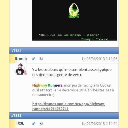
7584
Brunni
Le 05/06/2013 à 10:36
Y a les couleurs qui me semblent assez typique
(les demi-tons genre de vert).
Hi
gh
wa
y R
un
ne
rs
, mon jeu de racing à la Outrun
qu'il est sorti le 14 décembre 2016 ! N'hésitez pas à
me soutenir :)
https://itunes.apple.com/us/app/highway-
runners/id964932741
7585
X3L
Le 06/06/2013 à 14:24