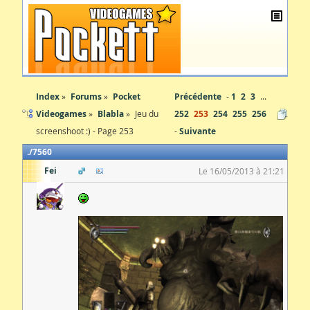
Index
Forums
Pocket
Précédente
1
2
3
...
Videogames
Blabla
Jeu du
252
253
254
255
256
screenshoot :) - Page 253
Suivante
7560
Fei
Le 16/05/2013 à 21:21