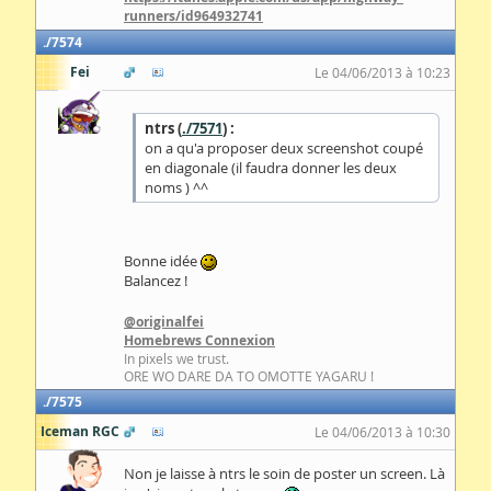
runners/id964932741
7574
Fei
Le 04/06/2013 à 10:23
ntrs (
./7571
) :
on a qu'a proposer deux screenshot coupé
en diagonale (il faudra donner les deux
noms ) ^^
Bonne idée
Balancez !
@originalfei
Homebrews Connexion
In pixels we trust.
ORE WO DARE DA TO OMOTTE YAGARU !
7575
Iceman RGC
Le 04/06/2013 à 10:30
Non je laisse à ntrs le soin de poster un screen. Là