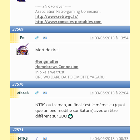
----- SNK Forever -----
Association Retro-gaming Connexion :
http://www.retro-gc.fr/
http://www.consoles-portables.com
7569
Fei
Le 03/06/2013 à 13:54
Mort de rire !
@originalfei
Homebrews Connexion
In pixels we trust.
ORE WO DARE DA TO OMOTTE YAGARU !
7570
zikzak
Le 03/06/2013 à 22:04
NTRS ou Iceman, au final c'est le même jeu (quoi
que un peu modifié sur Saturn) avec un titre
différent sur 3DO
7571
NTRS
Le 04/06/2013 à 00:33