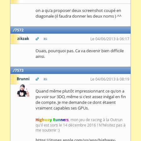
on a qu'a proposer deux screenshot coupé en
diagonale (il faudra donner les deux noms ) ^^
7572
zikzak
Le 04/06/2013 à 06:17
Ouais, pourquoi pas. Ca va devenir bien difficile
ainsi.
7573
Brunni
Le 04/06/2013 à 08:19
Quand même plutôt impressionnant ce qu'on a
pu voir sur 3DO, même si c'est assez inégal en fin
de compte. Je me demande ce dont étaient
vraiment capables ses GPUs.
Hi
gh
wa
y R
un
ne
rs
, mon jeu de racing à la Outrun
qu'il est sorti le 14 décembre 2016 ! N'hésitez pas à
me soutenir :)
https://itunes.apple.com/us/app/highway-