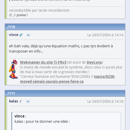
reconductible par tacite reconduction
@_ö
powa !
110
vince
Le 24/07/2004 à 14:14
eh bah vala, déjà qu'une équation maths, c pas tjrs évident à
transposer en info...
Webmaster du site Ti-FRv3
(et aussi de
DevLynx
)
Si moins de monde enculait le système, alors celui ci aurait plus
de mal à nous sortir de si grosses merdes !
"L'erreur humaine est humaine"©Nil (2006) //
topics/6238-
moved-jamais-jaurais-pense-faire-ca
111
kalas
Le 24/07/2004 à 14:18
vince
:
kalas : pour te donner une idée :