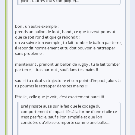
plein d'autres trucs compliqué)...
bon , un autre exemple :
prends un ballon de foot , hand , ce que tu veut pourvut
que ce soit rond et que ça rebondit ;
on va suivre ton exemple , tu fait tomber le ballon par terre ,
il rebondit normalement et tu doit pouvoir le rattrapper
sans probleme .
maintenant , prenont un ballon de rugby , tu le fait tomber
par terre , il iras partout , sauf dans tes mains !!
sauf si tu calcul sa trajectoire et son point d'impact , alors la
tu pourras le ratrapper dans tes mains !!!
l'étoile , celle que je voit , c'est exactement pareil !!!
Bref j'insiste aussi sur le fait que le codage du
comportement d'impact liés à la forme d'une etoile ce
n'est pas facile, sauf si l'on simplifie et que l'on
considère qu'elle se comporte comme une balle....