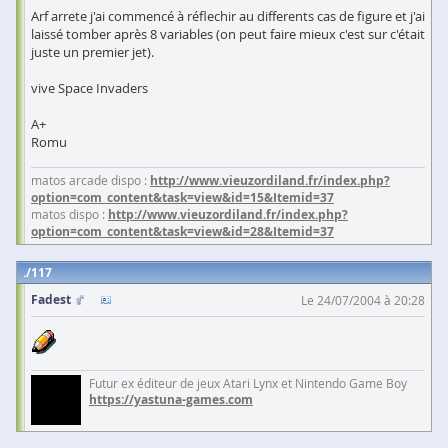
Arf arrete j'ai commencé à réflechir au differents cas de figure et j'ai
laissé tomber après 8 variables (on peut faire mieux c'est sur c'était
juste un premier jet).
vive Space Invaders
A+
Romu
matos arcade dispo :
http://www.vieuzordiland.fr/index.php?
option=com_content&task=view&id=15&Itemid=37
matos dispo :
http://www.vieuzordiland.fr/index.php?
option=com_content&task=view&id=28&Itemid=37
117
Fadest
Le 24/07/2004 à 20:28
Futur ex éditeur de jeux Atari Lynx et Nintendo Game Boy
https://yastuna-games.com