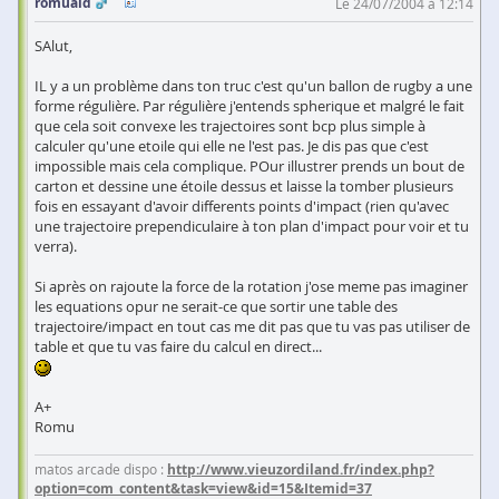
romuald
Le 24/07/2004 à 12:14
SAlut,
IL y a un problème dans ton truc c'est qu'un ballon de rugby a une
forme régulière. Par régulière j'entends spherique et malgré le fait
que cela soit convexe les trajectoires sont bcp plus simple à
calculer qu'une etoile qui elle ne l'est pas. Je dis pas que c'est
impossible mais cela complique. POur illustrer prends un bout de
carton et dessine une étoile dessus et laisse la tomber plusieurs
fois en essayant d'avoir differents points d'impact (rien qu'avec
une trajectoire prependiculaire à ton plan d'impact pour voir et tu
verra).
Si après on rajoute la force de la rotation j'ose meme pas imaginer
les equations opur ne serait-ce que sortir une table des
trajectoire/impact en tout cas me dit pas que tu vas pas utiliser de
table et que tu vas faire du calcul en direct...
A+
Romu
matos arcade dispo :
http://www.vieuzordiland.fr/index.php?
option=com_content&task=view&id=15&Itemid=37