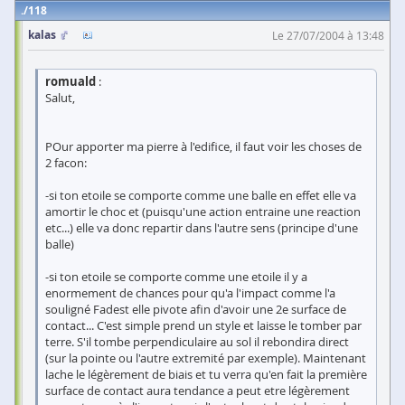
118
kalas
Le 27/07/2004 à 13:48
romuald
:
Salut,
POur apporter ma pierre à l'edifice, il faut voir les choses de
2 facon:
-si ton etoile se comporte comme une balle en effet elle va
amortir le choc et (puisqu'une action entraine une reaction
etc...) elle va donc repartir dans l'autre sens (principe d'une
balle)
-si ton etoile se comporte comme une etoile il y a
enormement de chances pour qu'a l'impact comme l'a
souligné Fadest elle pivote afin d'avoir une 2e surface de
contact... C'est simple prend un style et laisse le tomber par
terre. S'il tombe perpendiculaire au sol il rebondira direct
(sur la pointe ou l'autre extremité par exemple). Maintenant
lache le légèrement de biais et tu verra qu'en fait la première
surface de contact aura tendance a peut etre légèrement