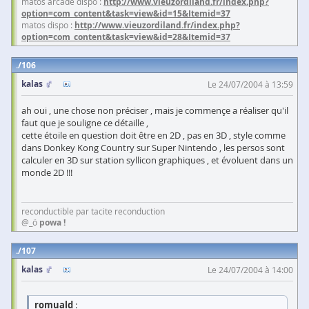
matos arcade dispo :
http://www.vieuzordiland.fr/index.php?
option=com_content&task=view&id=15&Itemid=37
matos dispo :
http://www.vieuzordiland.fr/index.php?
option=com_content&task=view&id=28&Itemid=37
106
kalas
Le 24/07/2004 à 13:59
ah oui , une chose non préciser , mais je commençe a réaliser qu'il
faut que je souligne ce détaille ,
cette étoile en question doit être en 2D , pas en 3D , style comme
dans Donkey Kong Country sur Super Nintendo , les persos sont
calculer en 3D sur station syllicon graphiques , et évoluent dans un
monde 2D !!!
reconductible par tacite reconduction
@_ö
powa !
107
kalas
Le 24/07/2004 à 14:00
romuald
: