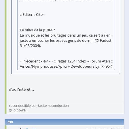
:: Editer :: Citer
Le bilan de la JC2K4 ?
La musique et les bruitages dans un jeu, ça sert à rien,
juste à empécher les braves gens de dormir (© Fadest
31/05/2004).
« Précédent - 4/4 - » :: Pages 1234 Index » Forum Atari ::
Vince//Nymphodusse//piwi » Developpeurs Lynx (95r)
d'ou l'intérêt ...
reconductible par tacite reconduction
@_ö
powa !
98