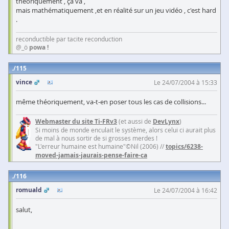
théoriquement , ça va ,
mais mathématiquement ,et en réalité sur un jeu vidéo , c'est hard
.
reconductible par tacite reconduction
@_ö
powa !
115
vince
Le 24/07/2004 à 15:33
même théoriquement, va-t-en poser tous les cas de collisions...
Webmaster du site Ti-FRv3
(et aussi de
DevLynx
)
Si moins de monde enculait le système, alors celui ci aurait plus
de mal à nous sortir de si grosses merdes !
"L'erreur humaine est humaine"©Nil (2006) //
topics/6238-
moved-jamais-jaurais-pense-faire-ca
116
romuald
Le 24/07/2004 à 16:42
salut,