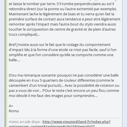
et laisse le tomber par terre. S'il tombe perpendiculaire au sol il
rebondira direct (sur la pointe ou l'autre extremité par exemple).
Maintenant lache le légèrement de biais et tu verra qu'en fait la
première surface de contact aura tendance a peut etre légèrement
remonter après l'impact mais l'autre bout du stylo viendra aussi
toucher le sol (question de centre de gravité et de plein d'autres
trucs compliqué)...
Bref j'insiste aussi sur le fait que le codage du comportement
d'impact liés à la forme d'une etoile ce n'est pas facile, sauf si l'on
simplifie et que l'on considère qu'elle se comporte comme une
balle....
D'ou ma remarque suivante: pouquoi ne pas considérer une balle
découpée en 4 ou 5 quartiers de couleur differentes (comme le
camembert d'un trivial pursuit)... Avec la possibilité de rotation ou
pas a vous de voir... POur le reste c'est encore un peu flou comme
moi désolé il me faut des images pour comprendre....
A+
Romu
matos arcade dispo :
http://www.vieuzordiland.fr/index.php?
option=com_content&task=view&id=15&Itemid=37