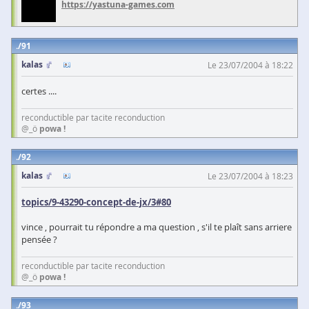
https://yastuna-games.com
91
kalas
Le 23/07/2004 à 18:22
certes ....
reconductible par tacite reconduction
@_ö
powa !
92
kalas
Le 23/07/2004 à 18:23
topics/9-43290-concept-de-jx/3#80
vince , pourrait tu répondre a ma question , s'il te plaît sans arriere
pensée ?
reconductible par tacite reconduction
@_ö
powa !
93