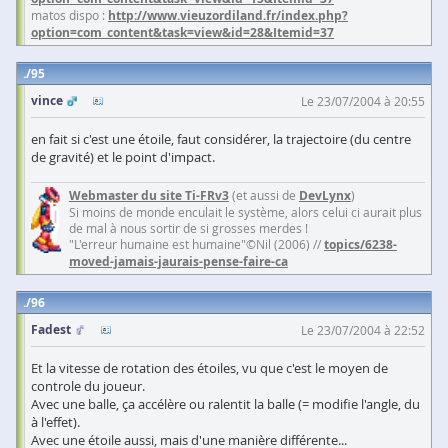
matos dispo :
http://www.vieuzordiland.fr/index.php?
option=com_content&task=view&id=28&Itemid=37
95
vince
Le 23/07/2004 à 20:55
en fait si c'est une étoile, faut considérer, la trajectoire (du centre
de gravité) et le point d'impact.
Webmaster du site Ti-FRv3
(et aussi de
DevLynx
)
Si moins de monde enculait le système, alors celui ci aurait plus
de mal à nous sortir de si grosses merdes !
"L'erreur humaine est humaine"©Nil (2006) //
topics/6238-
moved-jamais-jaurais-pense-faire-ca
96
Fadest
Le 23/07/2004 à 22:52
Et la vitesse de rotation des étoiles, vu que c'est le moyen de
controle du joueur.
Avec une balle, ça accélère ou ralentit la balle (= modifie l'angle, du
à l'effet).
Avec une étoile aussi, mais d'une manière différente...