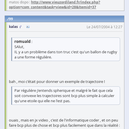
matos dispo :
http://www.vieuzordiland.fr/index.php?
option=com_content&task=view&id=28&Itemid=37
99
kalas
Le 24/07/2004 à 12:27
romuald
:
SAlut,
IL y a un problème dans ton truc c'est qu'un ballon de rugby
a une forme régulière.
bah , moi c'était pour donner un exemple de trajectoire !
Par régulière j'entends spherique et malgré le fait que cela
soit convexe les trajectoires sont bcp plus simple à calculer
qu'une etoile qui elle ne l'est pas.
ouais , mais en jx video , c'est de l'informatique coder , et on peu
faire bcp plus de chose et bcp plus facilement que dans la réalité :