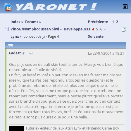
Index
Forums
Précédente
1
2
Vince//Nymphodusse//piwi
Developpeurs
3
4
5
6
Lynx
concept de jx - Page 4
Suivante
90
Fadest
Le 23/07/2004 à 18:21
Ouaip, je suis en default skin tout le temps. Mais je vois bien à quoi
ressemble une étoile de shérif.
En fait, j'ai laissé mijoté un peu ton idée (en me faisant ma propre
idée vu que tu n'as pas répondu à toutes les questions) et le
problème du rebond de l'étoile est plus compliqué que tu ne le
décris. En effet, si je ne me trompe pas une étoile qui rebondit ne
repart pas immédiatement, mais je pense plutôt qu'elle va pivoter
sur sa branche d'appui jusqu'à ce que 2 branches soit en contact
avec la surface et repartir et encore je présume que ce n'est pas
forcément ça dans tous les cas, bref, les équations du mouvement
de l'étoile sont plus dures que pour une balle...
Futur ex éditeur de jeux Atari Lynx et Nintendo Game Boy