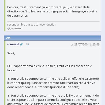
ben oui , c'est justement ça le propre du jeu , le hazard de la
direction de l'étoile si on ne la dirige pas soit même graçe a pleins
de parametres
reconductible par tacite reconduction
@_ö
powa !
94
romuald
Le 23/07/2004 à 20:49
Salut,
POur apporter ma pierre à l'edifice, il faut voir les choses de 2
facon:
-si ton etoile se comporte comme une balle en effet elle va amortir
le choc et (puisqu'une action entraine une reaction etc...) elle va
donc repartir dans l'autre sens (principe d'une balle)
-si ton etoile se comporte comme une etoile il y a enormement de
chances pour qu'a l'impact comme l'a souligné Fadest elle pivote
afin d'avoir une 2e surface de contact... C'est simple prend un style