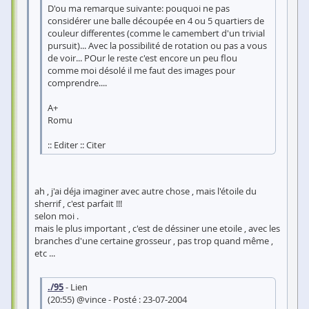
D'ou ma remarque suivante: pouquoi ne pas
considérer une balle découpée en 4 ou 5 quartiers de
couleur differentes (comme le camembert d'un trivial
pursuit)... Avec la possibilité de rotation ou pas a vous
de voir... POur le reste c'est encore un peu flou
comme moi désolé il me faut des images pour
comprendre....
A+
Romu
:: Editer :: Citer
ah , j'ai déja imaginer avec autre chose , mais l'étoile du
sherrif , c'est parfait !!!
selon moi .
mais le plus important , c'est de déssiner une etoile , avec les
branches d'une certaine grosseur , pas trop quand même ,
etc ...
./95
- Lien
(20:55) @vince - Posté : 23-07-2004