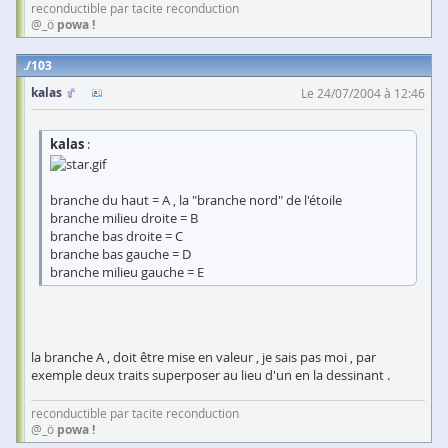
reconductible par tacite reconduction
@_ö
powa !
103
kalas
Le 24/07/2004 à 12:46
kalas
:
branche du haut = A , la "branche nord" de l'étoile
branche milieu droite = B
branche bas droite = C
branche bas gauche = D
branche milieu gauche = E
la branche A , doit être mise en valeur , je sais pas moi , par
exemple deux traits superposer au lieu d'un en la dessinant .
reconductible par tacite reconduction
@_ö
powa !