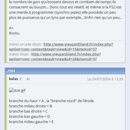
le nombre de gars qui bossent dessus et combien de temps ils
consacrent au bouzin... Donc tout est relatif, et même si la PS2 est
une merde à programmer (synchro pipes) elle possède un peu
plus de puissance qu'un lynx par exemple... Enfin rien qu'un peu...
A+
Romu
matos arcade dispo :
http://www.vieuzordiland.fr/index.php?
option=com_content&task=view&id=15&Itemid=37
matos dispo :
http://www.vieuzordiland.fr/index.php?
option=com_content&task=view&id=28&Itemid=37
101
kalas
Le 24/07/2004 à 12:39
branche du haut = A , la "branche nord" de l'étoile
branche milieu droite = B
branche bas droite = C
branche bas gauche = D
branche milieu gauche = E