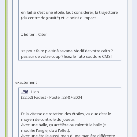
en fait si c'est une étoile, faut considérer, la trajectoire
(du centre de gravité) et le point d'impact.
:: Editer :: Citer
<= pour faire plaisir à savana Modif de votre calto ?
pas sur de votre coup ? lisez le Tuto soudure CMS !
exactement
./96
- Lien
(22:52) Fadest - Posté : 23-07-2004
Et la vitesse de rotation des étoiles, vu que c'est le
moyen de controle du joueur.
Avec une balle, ça accélère ou ralentit la balle (=
modifie l'angle, du à l'effet).
Avec une étoile aussi, mais d'une manière différente...