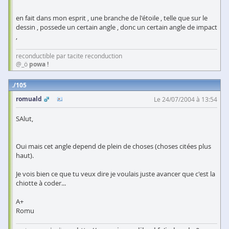
en fait dans mon esprit , une branche de l'étoile , telle que sur le
dessin , possede un certain angle , donc un certain angle de impact
,
reconductible par tacite reconduction
@_ö
powa !
105
romuald
Le 24/07/2004 à 13:54
SAlut,
Oui mais cet angle depend de plein de choses (choses citées plus
haut).
Je vois bien ce que tu veux dire je voulais juste avancer que c'est la
chiotte à coder...
A+
Romu