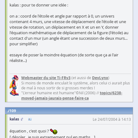
kalas : pour te donner une idée :
on a : coord de l'étoile et angle par rapport à 0, un univers
contenant 4 murs, une vitesse de déplacement de l'étoile et une
vitesse de rotation, un déplacement en X et un en Y, donner
l'équation mathématique de déplacement de la figure (l'étoile) au
contact d'un mur (un angle étant une succession de deux murs...
pour simplifier)
essaye de poser la moindre équation (de sorte que ça ai l'air
réaliste...)
Webmaster du site Ti-FRv3
(et aussi de
DevLynx
)
Si moins de monde enculait le système, alors celui ci aurait plus
de mal à nous sortir de si grosses merdes !
"L'erreur humaine est humaine"©Nil (2006) //
topics/6238-
moved-jamais-jaurais-pense-faire-ca
109
kalas
Le 24/07/2004 à 14:13
équation , c'est quoi ?
[ désoler , je suis extremement nul en maths ...]