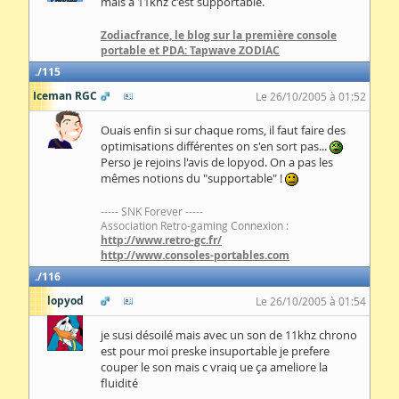
mais à 11khz c'est supportable.
Zodiacfrance, le blog sur la première console
portable et PDA: Tapwave ZODIAC
115
Iceman RGC
Le 26/10/2005 à 01:52
Ouais enfin si sur chaque roms, il faut faire des
optimisations différentes on s'en sort pas...
Perso je rejoins l'avis de lopyod. On a pas les
mêmes notions du "supportable" !
----- SNK Forever -----
Association Retro-gaming Connexion :
http://www.retro-gc.fr/
http://www.consoles-portables.com
116
lopyod
Le 26/10/2005 à 01:54
je susi désoilé mais avec un son de 11khz chrono
est pour moi preske insuportable je prefere
couper le son mais c vraiq ue ça ameliore la
fluidité