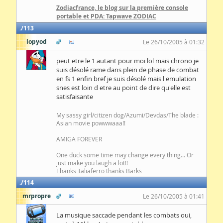
Zodiacfrance, le blog sur la première console
portable et PDA: Tapwave ZODIAC
113
lopyod
Le 26/10/2005 à 01:32
peut etre le 1 autant pour moi lol mais chrono je
suis désolé rame dans plein de phase de combat
en fs 1 enfin bref je suis désolé mais l emulation
snes est loin d etre au point de dire qu'elle est
satisfaisante
My sassy girl/citizen dog/Azumi/Devdas/The blade :
Asian movie powwwaaa!!
AMIGA FOREVER
One duck some time may change every thing... Or
just make you laugh a lot!!
Thanks Taliaferro thanks Barks
114
mrpropre
Le 26/10/2005 à 01:41
La musique saccade pendant les combats oui,