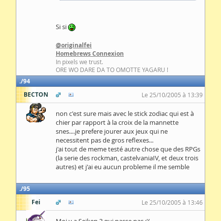
Si si
@originalfei
Homebrews Connexion
In pixels we trust.
ORE WO DARE DA TO OMOTTE YAGARU !
94
BECTON
Le 25/10/2005 à 13:39
non c'est sure mais avec le stick zodiac qui est à
chier par rapport à la croix de la mannette
snes....je prefere jourer aux jeux qui ne
necessitent pas de gros reflexes...
j'ai tout de meme testé autre chose que des RPGs
(la serie des rockman, castelvaniaIV, et deux trois
autres) et j'ai eu aucun probleme il me semble
95
Fei
Le 25/10/2005 à 13:46