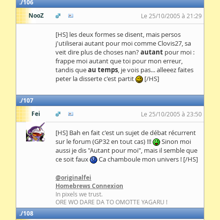
106
NooZ
Le 25/10/2005 à 21:29
[HS] les deux formes se disent, mais persos
j'utiliserai autant pour moi comme Clovis27, sa
veit dire plus de choses nan?
autant
pour moi :
frappe moi autant que toi pour mon erreur,
tandis que
au temps
, je vois pas... alleeez faites
peter la disserte c'est partit
[/HS]
107
Fei
Le 25/10/2005 à 23:50
[HS] Bah en fait c'est un sujet de débat récurrent
sur le forum (GP32 en tout cas) !!!
Sinon moi
aussi je dis "Autant pour moi", mais il semble que
ce soit faux
Ca chamboule mon univers ! [/HS]
@originalfei
Homebrews Connexion
In pixels we trust.
ORE WO DARE DA TO OMOTTE YAGARU !
108