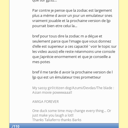
que sur gp32...
Par contre je pense que la zodiac est largement
plus a méme d avoir un jour un emulateur snes
vraiment jouable et la prochaine version de ljp
pourrait bien etre celui la...
bref pour tous dire la zodiac m a déçue et
seulement parce que l'image que vous donnez
d'elle est superieur a ces capacité ' voir le topic sur
les video aussi) elle reste néanmoins une console
que j'aprécie enormement et que je conseille a
mes potes
bref il me tarde d avoir la prochaine version de l
ljp qui est un émulateur tres prometteur
My sassy girl/citizen dog/Azumi/Devdas/The blade :
Asian movie powwwaaa!!
AMIGA FOREVER
One duck some time may change every thing... Or
just make you laugh a lot!!
Thanks Taliaferro thanks Barks
110