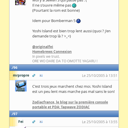
Moi y a Seiken 3 qui passe pas :'(
Il ne s'ouvre même pas
(Pourtant la rom est bonne)
Idem pour Bomberman 5
Yoshi Island est bien trop lent aussi (quoi ? j'en
demande trop là ? >_<)
@originalfei
Homebrews Connexion
In pixels we trust.
ORE WO DARE DA TO OMOTTE YAGARU !
96
mrpropre
Le 25/10/2005 à 13:51
C'est trois jeux marchent chez moi. Yoshi Island
est un peu lent mais marche pas mal sans le son!
Zodiacfrance, le blog sur la première console
portable et PDA: Tapwave ZODIAC
97
Fei
Le 25/10/2005 à 13:55