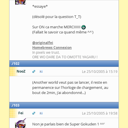
*essaye*
(désolé pour la question T_T)
Sur ON ca marche MERCIIIIII
(Fallait le savoir ca quand même ^^')
@originalfei
Homebrews Connexion
In pixels we trust.
ORE WO DARE DA TO OMOTTE YAGARU !
102
NooZ
Le 25/10/2005 à 15:19
(Another world veut pas se lancer, il reste en
permanence sur l'horloge de chargement, au
bout de 2min, j'ai abondonné...)
103
Fei
Le 25/10/2005 à 19:58
Non je parlais bien de Super Gokuden 1 ^^'