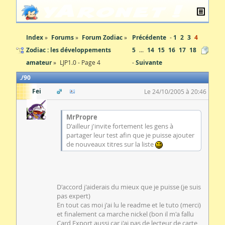
Index
Forums
Forum Zodiac
Précédente
1
2
3
4
Zodiac : les développements
5
...
14
15
16
17
18
amateur
LJP1.0 - Page 4
Suivante
90
Fei
Le 24/10/2005 à 20:46
MrPropre
D'ailleur j'invite fortement les gens à
partager leur test afin que je puisse ajouter
de nouveaux titres sur la liste
D'accord j'aiderais du mieux que je puisse (je suis
pas expert)
En tout cas moi j'ai lu le readme et le tuto (merci)
et finalement ca marche nickel (bon il m'a fallu
Card Export aussi car j'ai pas de lecteur de carte