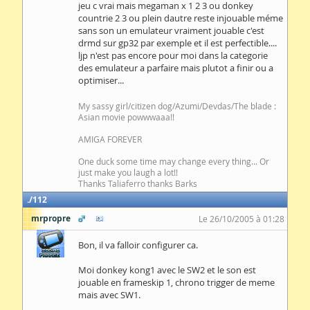
jeu c vrai mais megaman x 1 2 3 ou donkey
countrie 2 3 ou plein dautre reste injouable méme
sans son un emulateur vraiment jouable c'est
drmd sur gp32 par exemple et il est perfectible....
ljp n'est pas encore pour moi dans la categorie
des emulateur a parfaire mais plutot a finir ou a
optimiser...
My sassy girl/citizen dog/Azumi/Devdas/The blade :
Asian movie powwwaaa!!
AMIGA FOREVER
One duck some time may change every thing... Or
just make you laugh a lot!!
Thanks Taliaferro thanks Barks
112
mrpropre
Le 26/10/2005 à 01:28
Bon, il va falloir configurer ca.
Moi donkey kong1 avec le SW2 et le son est
jouable en frameskip 1, chrono trigger de meme
mais avec SW1.