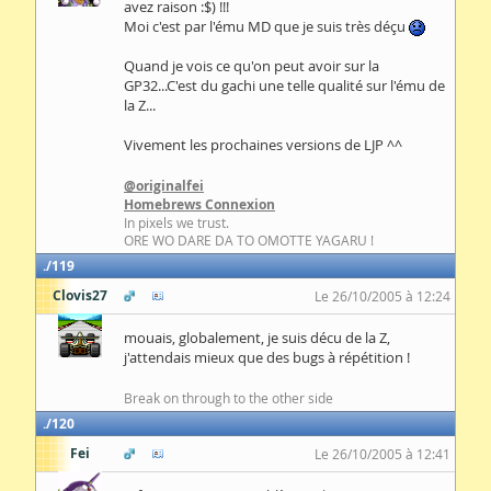
avez raison :$) !!!
Moi c'est par l'ému MD que je suis très déçu
Quand je vois ce qu'on peut avoir sur la
GP32...C'est du gachi une telle qualité sur l'ému de
la Z...
Vivement les prochaines versions de LJP ^^
@originalfei
Homebrews Connexion
In pixels we trust.
ORE WO DARE DA TO OMOTTE YAGARU !
119
Clovis27
Le 26/10/2005 à 12:24
mouais, globalement, je suis décu de la Z,
j'attendais mieux que des bugs à répétition !
Break on through to the other side
120
Fei
Le 26/10/2005 à 12:41