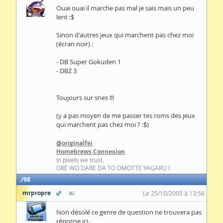
Ouai ouai il marche pas mal je sais mais un peu
lent :$
Sinon d'autres jeux qui marchent pas chez moi
(écran noir) :
- DB Super Gokuden 1
- DBZ 3
Toujours sur snes !!!
(y a pas moyen de me passer tes roms des jeux
qui marchent pas chez moi ? :$)
@originalfei
Homebrews Connexion
In pixels we trust.
ORE WO DARE DA TO OMOTTE YAGARU !
98
mrpropre
Le 25/10/2005 à 13:56
Non désolé ce genre de question ne trouvera pas
réponse ici.