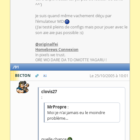
^^')
Je suis quand même vachement déçu par
l'émulateur MD
(J'ai testé pleins de configs mais pour jouer avec le
son aie aie pas possible :s)
@originalfei
Homebrews Connexion
In pixels we trust.
ORE WO DARE DA TO OMOTTE YAGARU !
91
BECTON
Le 25/10/2005 à 10:01
clovis27
:
MrPropre
:
Moi je n'ai jamais eu le moindre
problème...
quelle chance