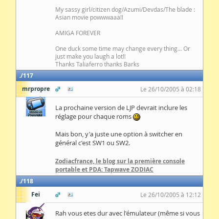
My sassy girl/citizen dog/Azumi/Devdas/The blade :
Asian movie powwwaaa!!
AMIGA FOREVER
One duck some time may change every thing... Or
just make you laugh a lot!!
Thanks Taliaferro thanks Barks
117
mrpropre
Le 26/10/2005 à 02:18
La prochaine version de LJP devrait inclure les
réglage pour chaque roms
Mais bon, y'a juste une option à switcher en
général c'est SW1 ou SW2.
Zodiacfrance, le blog sur la première console
portable et PDA: Tapwave ZODIAC
118
Fei
Le 26/10/2005 à 12:12
Rah vous etes dur avec l'émulateur (même si vous