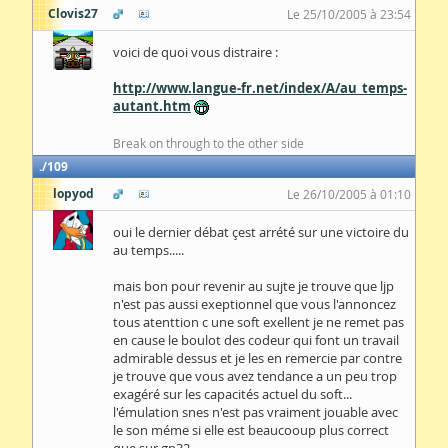
Clovis27
Le 25/10/2005 à 23:54
voici de quoi vous distraire :
http://www.langue-fr.net/index/A/au_temps-
autant.htm
Break on through to the other side
109
lopyod
Le 26/10/2005 à 01:10
oui le dernier débat çest arrété sur une victoire du
au temps.....
mais bon pour revenir au sujte je trouve que ljp
n'est pas aussi exeptionnel que vous l'annoncez
tous atenttion c une soft exellent je ne remet pas
en cause le boulot des codeur qui font un travail
admirable dessus et je les en remercie par contre
je trouve que vous avez tendance a un peu trop
exagéré sur les capacités actuel du soft...
l'émulation snes n'est pas vraiment jouable avec
le son méme si elle est beaucooup plus correct