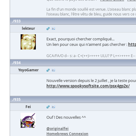
La fin d'un monde souillé est venue. L'oiseau blanc p
l'oiseau blanc, l'être vêtu de bleu, guide nous vers ce
933
lekteur
Exact, pourquoi chercher compliqué...
Un lien pour ceux qui n'aiment pas chercher :
htt
GCA/FA/O d-- s: a- C+(++)>++++ ULU? P L++>++++ E-- W+
934
YoyoGamer
Nouvelle version depuis le 2 juillet , je la teste p
http://www.spookysoftsite.com/psx4gp2x/
935
Fei
Ouf ! Des nouvelles ^^
@originalfei
Homebrews Connexion