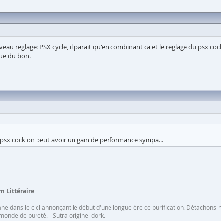
ouveau reglage: PSX cycle, il parait qu'en combinant ca et le reglage du psx 
que du bon.
du psx cock on peut avoir un gain de performance sympa...
m Littéraire
lane dans le ciel annonçant le début d'une longue ère de purification. Détachons
 monde de pureté. - Sutra originel dork.