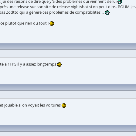
s j'ai des raisons de dire que y'a des problèmes qui viennent de lui
près une release sur son site de release nightshot si on peut dire.. BOUM je 
 pas Zodttd qui a généré ces problèmes de compatibilités ...
e plutot que rien du tout !
té a 1FPS il y a assez longtemps
t jouable si on voyait les voitures