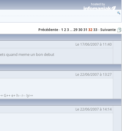
Précédente
1
2
3
...
29
30
31
32
33
Suivante
Le 17/06/2007 à 11:40
bon c'ets quand meme un bon debut
Le 22/06/2007 à 13:27
+ G++ e+ h-- r-- !y>+
Le 22/06/2007 à 14:14