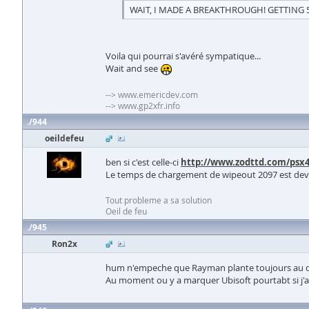
WAIT, I MADE A BREAKTHROUGH! GETTING 
Voila qui pourrai s'avéré sympatique...
Wait and see
--> www.emericdev.com
--> www.gp2xfr.info
944
oeildefeu
ben si c'est celle-ci
http://www.zodttd.com/psx4a
Le temps de chargement de wipeout 2097 est deven
Tout probleme a sa solution
Oeil de feu
945
Ron2x
hum n'empeche que Rayman plante toujours au
Au moment ou y a marquer Ubisoft pourtabt si j'a