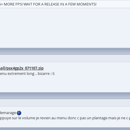
5+ MORE FPS! WAIT FOR A RELEASE IN A FEW MOMENTS!
ll/psx4gp2x_071107.zip
u extrement long .. bizarre :-S
 demarage
ppuye sur le volume je revien au menu donc c pas un plantage mais je ne c