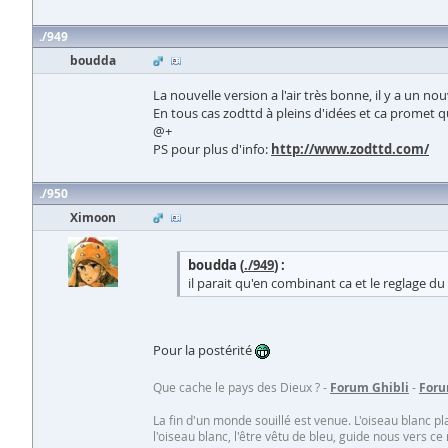
949
boudda
La nouvelle version a l'air très bonne, il y a un n
En tous cas zodttd à pleins d'idées et ca promet 
@+
PS pour plus d'info:
http://www.zodttd.com/
950
Ximoon
boudda (
./949
) :
il parait qu'en combinant ca et le reglage 
Pour la postérité
Que cache le pays des Dieux ? -
Forum Ghibli
-
Foru
La fin d'un monde souillé est venue. L'oiseau blanc p
l'oiseau blanc, l'être vêtu de bleu, guide nous vers ce