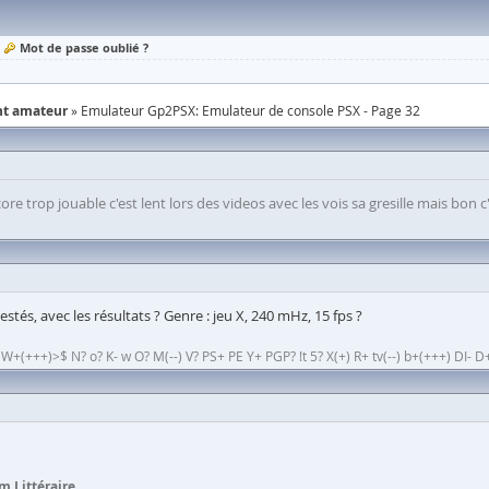
Mot de passe oublié ?
nt amateur
Emulateur Gp2PSX: Emulateur de console PSX - Page 32
ncore trop jouable c'est lent lors des videos avec les vois sa gresille mais 
testés, avec les résultats ? Genre : jeu X, 240 mHz, 15 fps ?
(+++)>$ N? o? K- w O? M(--) V? PS+ PE Y+ PGP? !t 5? X(+) R+ tv(--) b+(+++) DI- D+
m Littéraire