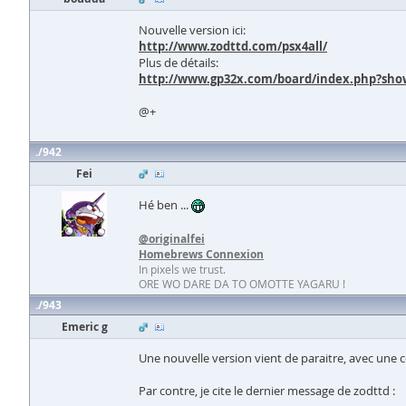
Nouvelle version ici:
http://www.zodttd.com/psx4all/
Plus de détails:
http://www.gp32x.com/board/index.php?sho
@+
942
Fei
Hé ben ...
@originalfei
Homebrews Connexion
In pixels we trust.
ORE WO DARE DA TO OMOTTE YAGARU !
943
Emeric g
Une nouvelle version vient de paraitre, avec une 
Par contre, je cite le dernier message de zodttd :