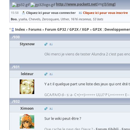
http://www.pockett.net
[img]
[/img]
15:58
Cliquez ici pour vous connecter
Cliquez ici pour vous inscrire
Boo
ysalla
Chevels
Zerosquare
Uther
1616 inconnus
53 bots
Index
Forums
Forum GP32 / GP2X / XGP
GP2X : Developpeme
930
Styxnow
Oki merci je viens de tester Alundra 2 c'est pas e
931
lekteur
Y a t il quelque part une liste des jeux qui ont été 
GCA/FA/O d-- s: a- C+(++)>++++ ULU? P L++>++++ E-- W+
932
Ximoon
Sur le wiki peut-être ?
Que cache le pays des Dieux ? -
Forum Ghibli
-
Foru