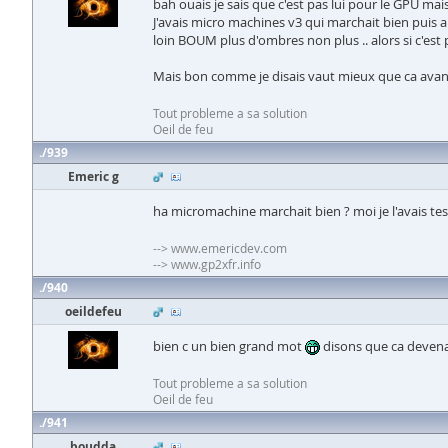
bah ouais je sais que c'est pas lui pour le GPU mai
J'avais micro machines v3 qui marchait bien puis a
loin BOUM plus d'ombres non plus .. alors si c'est
Mais bon comme je disais vaut mieux que ca avanc
Tout probleme a sa solution
Oeil de feu
939
Emeric g
ha micromachine marchait bien ? moi je l'avais tes
--> www.emericdev.com
--> www.gp2xfr.info
940
oeildefeu
bien c un bien grand mot
disons que ca devenai
Tout probleme a sa solution
Oeil de feu
941
boudda