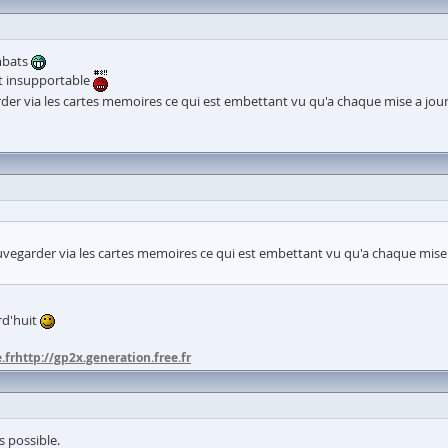
ombats
st insupportable
rder via les cartes memoires ce qui est embettant vu qu'a chaque mise a jour
auvegarder via les cartes memoires ce qui est embettant vu qu'a chaque mise 
rd'huit
.fr
http://gp2x.generation.free.fr
s possible.