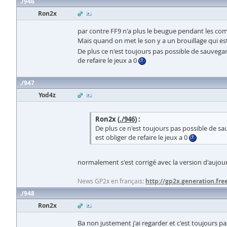
946
Ron2x
par contre FF9 n'a plus le beugue pendant les c
Mais quand on met le son y a un brouillage qui e
De plus ce n'est toujours pas possible de sauvega
de refaire le jeux a 0
947
Yod4z
Ron2x (
./946
) :
De plus ce n'est toujours pas possible de s
est obliger de refaire le jeux a 0
normalement s'est corrigé avec la version d'aujou
News GP2x en français:
http://gp2x.generation.free
948
Ron2x
Ba non justement j'ai regarder et c'est toujours pa