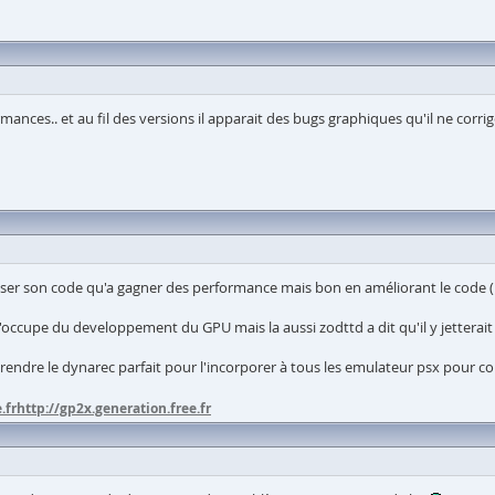
rmances.. et au fil des versions il apparait des bugs graphiques qu'il ne corri
iser son code qu'a gagner des performance mais bon en améliorant le code (l
s'occupe du developpement du GPU mais la aussi zodttd a dit qu'il y jetterait 
rendre le dynarec parfait pour l'incorporer à tous les emulateur psx pour con
.fr
http://gp2x.generation.free.fr