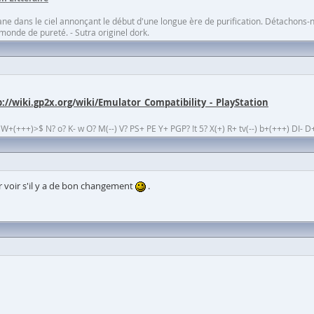
lane dans le ciel annonçant le début d'une longue ère de purification. Détachons
 monde de pureté. - Sutra originel dork.
p://wiki.gp2x.org/wiki/Emulator_Compatibility_-_PlayStation
(+++)>$ N? o? K- w O? M(--) V? PS+ PE Y+ PGP? !t 5? X(+) R+ tv(--) b+(+++) DI- D+
our voir s'il y a de bon changement
.