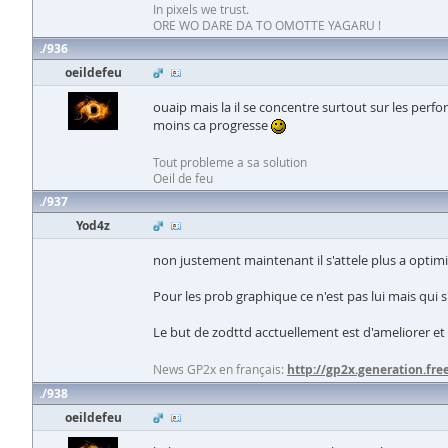
In pixels we trust.
ORE WO DARE DA TO OMOTTE YAGARU !
936
oeildefeu
ouaip mais la il se concentre surtout sur les perfo
moins ca progresse
Tout probleme a sa solution
Oeil de feu
937
Yod4z
non justement maintenant il s'attele plus a optim
Pour les prob graphique ce n'est pas lui mais qui 
Le but de zodttd acctuellement est d'ameliorer et 
News GP2x en français:
http://gp2x.generation.free
938
oeildefeu