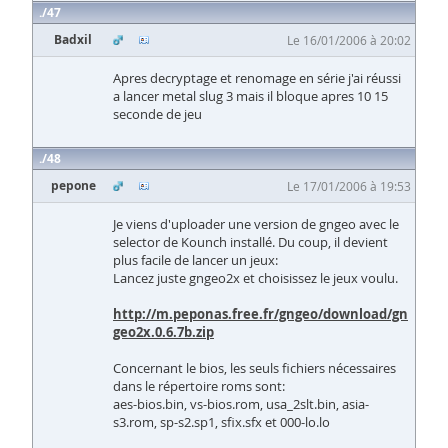
47
Badxil
Le 16/01/2006 à 20:02
Apres decryptage et renomage en série j'ai réussi
a lancer metal slug 3 mais il bloque apres 10 15
seconde de jeu
48
pepone
Le 17/01/2006 à 19:53
Je viens d'uploader une version de gngeo avec le
selector de Kounch installé. Du coup, il devient
plus facile de lancer un jeux:
Lancez juste gngeo2x et choisissez le jeux voulu.
http://m.peponas.free.fr/gngeo/download/gn
geo2x.0.6.7b.zip
Concernant le bios, les seuls fichiers nécessaires
dans le répertoire roms sont:
aes-bios.bin, vs-bios.rom, usa_2slt.bin, asia-
s3.rom, sp-s2.sp1, sfix.sfx et 000-lo.lo