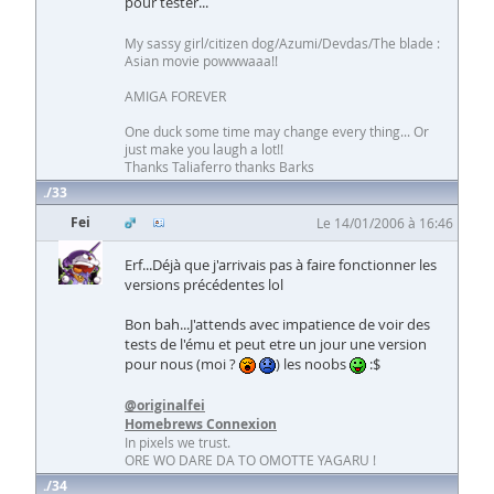
pour tester...
My sassy girl/citizen dog/Azumi/Devdas/The blade :
Asian movie powwwaaa!!
AMIGA FOREVER
One duck some time may change every thing... Or
just make you laugh a lot!!
Thanks Taliaferro thanks Barks
33
Fei
Le 14/01/2006 à 16:46
Erf...Déjà que j'arrivais pas à faire fonctionner les
versions précédentes lol
Bon bah...J'attends avec impatience de voir des
tests de l'ému et peut etre un jour une version
pour nous (moi ?
) les noobs
:$
@originalfei
Homebrews Connexion
In pixels we trust.
ORE WO DARE DA TO OMOTTE YAGARU !
34