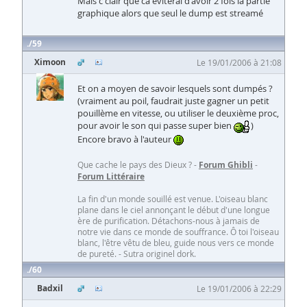
Mais c clair que ca eviterai d'avoir 2 fois la partie
graphique alors que seul le dump est streamé
59
Ximoon
Le 19/01/2006 à 21:08
Et on a moyen de savoir lesquels sont dumpés ?
(vraiment au poil, faudrait juste gagner un petit
pouillème en vitesse, ou utiliser le deuxième proc,
pour avoir le son qui passe super bien
)
Encore bravo à l'auteur
Que cache le pays des Dieux ? -
Forum Ghibli
-
Forum Littéraire
La fin d'un monde souillé est venue. L'oiseau blanc
plane dans le ciel annonçant le début d'une longue
ère de purification. Détachons-nous à jamais de
notre vie dans ce monde de souffrance. Ô toi l'oiseau
blanc, l'être vêtu de bleu, guide nous vers ce monde
de pureté. - Sutra originel dork.
60
Badxil
Le 19/01/2006 à 22:29