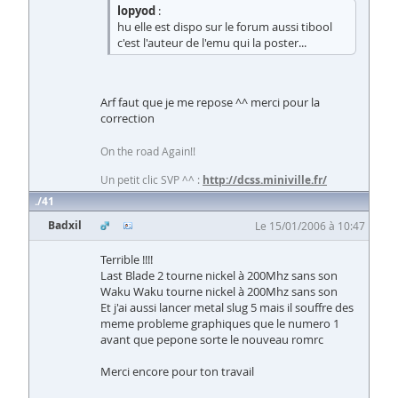
lopyod
:
hu elle est dispo sur le forum aussi tibool
c'est l'auteur de l'emu qui la poster...
Arf faut que je me repose ^^ merci pour la
correction
On the road Again!!
Un petit clic SVP ^^ :
http://dcss.miniville.fr/
41
Badxil
Le 15/01/2006 à 10:47
Terrible !!!!
Last Blade 2 tourne nickel à 200Mhz sans son
Waku Waku tourne nickel à 200Mhz sans son
Et j'ai aussi lancer metal slug 5 mais il souffre des
meme probleme graphiques que le numero 1
avant que pepone sorte le nouveau romrc
Merci encore pour ton travail