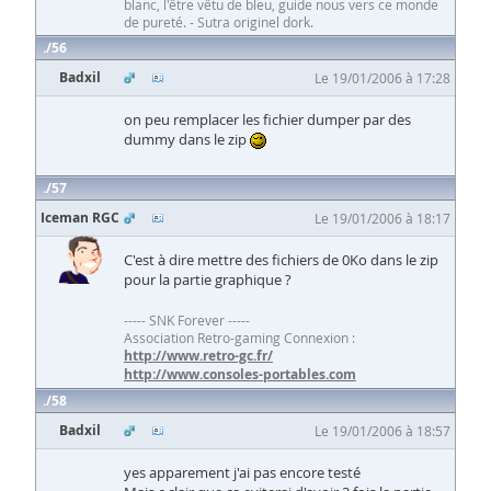
blanc, l'être vêtu de bleu, guide nous vers ce monde
de pureté. - Sutra originel dork.
56
Badxil
Le 19/01/2006 à 17:28
on peu remplacer les fichier dumper par des
dummy dans le zip
57
Iceman RGC
Le 19/01/2006 à 18:17
C'est à dire mettre des fichiers de 0Ko dans le zip
pour la partie graphique ?
----- SNK Forever -----
Association Retro-gaming Connexion :
http://www.retro-gc.fr/
http://www.consoles-portables.com
58
Badxil
Le 19/01/2006 à 18:57
yes apparement j'ai pas encore testé