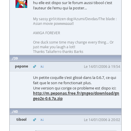
hu elle est dispo sur le forum aussi tibool c'est
l'auteur de l'emu qui la poster...
My sassy girl/citizen dog/Azumi/Devdas/The blade :
Asian movie powwwaaa!!
AMIGA FOREVER
One duck some time may change every thing... Or
just make you laugh a lot!!
Thanks Taliaferro thanks Barks
39
pepone
Le 14/01/2006 à 19:54
Un petite coquille s'est glissé dans la 0.6.7, ce qui
fait que le son ne fonctionait plus.
Une version qui corige ce probleme est dispo ici:
http://m.peponas.free.fr/gngeo/download/gn
geo2x-0.6.7a.zip
40
tibool
Le 14/01/2006 à 20:02