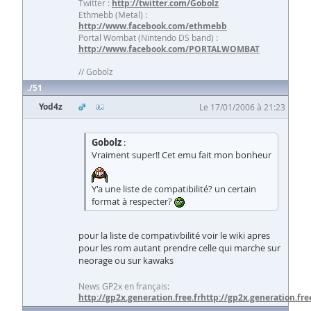
Twitter :
http://twitter.com/Gobolz
Ethmebb (Metal) :
http://www.facebook.com/ethmebb
Portal Wombat (Nintendo DS band) :
http://www.facebook.com/PORTALWOMBAT
// Gobolz
51
Yod4z
Le 17/01/2006 à 21:23
Gobolz
:
Vraiment super!! Cet emu fait mon bonheur
Y'a une liste de compatibilité? un certain
format à respecter?
pour la liste de compativbilité voir le wiki apres
pour les rom autant prendre celle qui marche sur
neorage ou sur kawaks
News GP2x en français:
http://gp2x.generation.free.fr
http://gp2x.generation.free