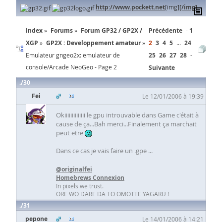
http://www.pockett.net
[img]
[/img]
Index
Forums
Forum GP32 / GP2X /
Précédente
1
XGP
GP2X : Developpement amateur
2
3
4
5
...
24
Emulateur gngeo2x: emulateur de
25
26
27
28
console/Arcade NeoGeo - Page 2
Suivante
30
Fei
Le 12/01/2006 à 19:39
Okiiiiiiiiiiiiii le gpu introuvable dans Game c'était à
cause de ça...Bah merci...Finalement ça marchait
peut etre
Dans ce cas je vais faire un .gpe ...
@originalfei
Homebrews Connexion
In pixels we trust.
ORE WO DARE DA TO OMOTTE YAGARU !
31
pepone
Le 14/01/2006 à 14:21