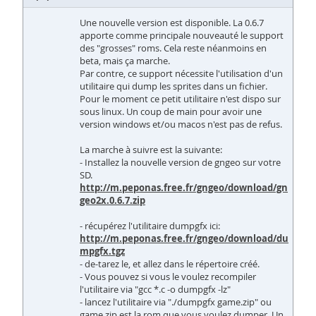
Une nouvelle version est disponible. La 0.6.7
apporte comme principale nouveauté le support
des "grosses" roms. Cela reste néanmoins en
beta, mais ça marche.
Par contre, ce support nécessite l'utilisation d'un
utilitaire qui dump les sprites dans un fichier.
Pour le moment ce petit utilitaire n'est dispo sur
sous linux. Un coup de main pour avoir une
version windows et/ou macos n'est pas de refus.
La marche à suivre est la suivante:
- Installez la nouvelle version de gngeo sur votre
SD.
http://m.peponas.free.fr/gngeo/download/gn
geo2x.0.6.7.zip
- récupérez l'utilitaire dumpgfx ici:
http://m.peponas.free.fr/gngeo/download/du
mpgfx.tgz
- de-tarez le, et allez dans le répertoire créé.
- Vous pouvez si vous le voulez recompiler
l'utilitaire via "gcc *.c -o dumpgfx -lz"
- lancez l'utilitaire via "./dumpgfx game.zip" ou
game.zip est la rom que vous voulez dumper. Un