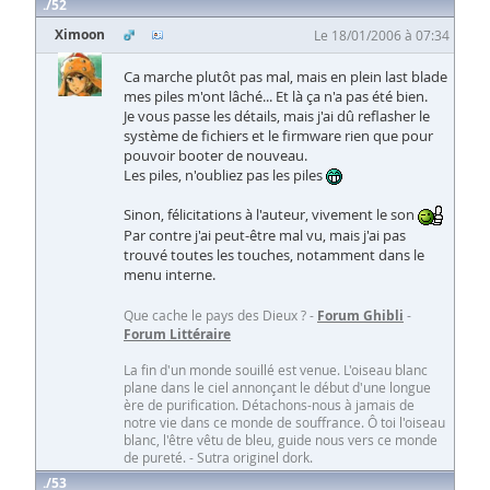
52
Ximoon
Le 18/01/2006 à 07:34
Ca marche plutôt pas mal, mais en plein last blade
mes piles m'ont lâché... Et là ça n'a pas été bien.
Je vous passe les détails, mais j'ai dû reflasher le
système de fichiers et le firmware rien que pour
pouvoir booter de nouveau.
Les piles, n'oubliez pas les piles
Sinon, félicitations à l'auteur, vivement le son
Par contre j'ai peut-être mal vu, mais j'ai pas
trouvé toutes les touches, notamment dans le
menu interne.
Que cache le pays des Dieux ? -
Forum Ghibli
-
Forum Littéraire
La fin d'un monde souillé est venue. L'oiseau blanc
plane dans le ciel annonçant le début d'une longue
ère de purification. Détachons-nous à jamais de
notre vie dans ce monde de souffrance. Ô toi l'oiseau
blanc, l'être vêtu de bleu, guide nous vers ce monde
de pureté. - Sutra originel dork.
53