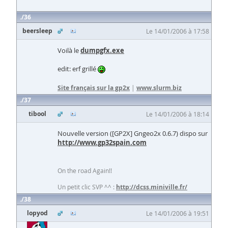
36
beersleep
Le 14/01/2006 à 17:58
Voilà le
dumpgfx.exe
edit: erf grillé
Site français sur la gp2x
|
www.slurm.biz
37
tibool
Le 14/01/2006 à 18:14
Nouvelle version ([GP2X] Gngeo2x 0.6.7) dispo sur
http://www.gp32spain.com
On the road Again!!
Un petit clic SVP ^^ :
http://dcss.miniville.fr/
38
lopyod
Le 14/01/2006 à 19:51