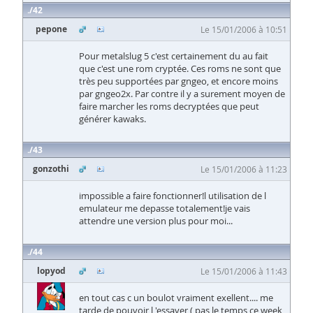
42
pepone
Le 15/01/2006 à 10:51
Pour metalslug 5 c'est certainement du au fait
que c'est une rom cryptée. Ces roms ne sont que
très peu supportées par gngeo, et encore moins
par gngeo2x. Par contre il y a surement moyen de
faire marcher les roms decryptées que peut
générer kawaks.
43
gonzothi
Le 15/01/2006 à 11:23
impossible a faire fonctionner!l utilisation de l
emulateur me depasse totalement!je vais
attendre une version plus pour moi...
44
lopyod
Le 15/01/2006 à 11:43
en tout cas c un boulot vraiment exellent.... me
tarde de pouvoir l 'essayer ( pas le temps ce week