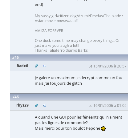
end)
My sassy girl/citizen dog/Azumi/Devdas/The blade :
Asian movie powwwaaa!!
AMIGA FOREVER
One duck some time may change every thing... Or
just make you laugh a lot!!
Thanks Taliaferro thanks Barks
45
Badxil
Le 15/01/2006 à 20:57
Je galere un maximum je decrypt comme un fou
mais j'ai toujours de glitch
46
rhys29
Le 16/01/2006 à 01:05
A quand une GUI pour les fénéants qui n'aiment
pas les lignes de commande?
Mais merci pour ton boulot Pepone