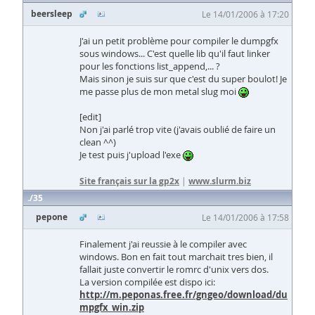
beersleep
Le 14/01/2006 à 17:20
J'ai un petit problème pour compiler le dumpgfx
sous windows... C'est quelle lib qu'il faut linker
pour les fonctions list_append,... ?
Mais sinon je suis sur que c'est du super boulot! Je
me passe plus de mon metal slug moi
[edit]
Non j'ai parlé trop vite (j'avais oublié de faire un
clean ^^)
Je test puis j'upload l'exe
Site français sur la gp2x
|
www.slurm.biz
35
pepone
Le 14/01/2006 à 17:58
Finalement j'ai reussie à le compiler avec
windows. Bon en fait tout marchait tres bien, il
fallait juste convertir le romrc d'unix vers dos.
La version compilée est dispo ici:
http://m.peponas.free.fr/gngeo/download/du
mpgfx_win.zip