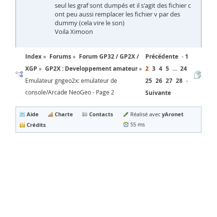
seul les graf sont dumpés et il s'agit des fichier c
ont peu aussi remplacer les fichier v par des
dummy (cela vire le son)
Voila Ximoon
Index
Forums
Forum GP32 / GP2X /
Précédente
1
XGP
GP2X : Developpement amateur
2
3
4
5
...
24
Emulateur gngeo2x: emulateur de
25
26
27
28
console/Arcade NeoGeo - Page 2
Suivante
Aide
Charte
Contacts
yAronet
Réalisé avec
Crédits
55 ms