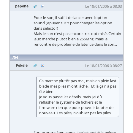
pepone
Le 18/01/2006 à 08:03
Pour le son, il suffit de lancer avec l'option --
sound (Apuyer sur Y pour changer les option
dans selector)
Mais le son n'est pas encore tres optimisé. Certain
jeux marche plutot bien a 266Mhz, mais je
rencontre de probleme de latence dans le son...
54
Pékélé
Le 18/01/2006 à 08:27
Ca marche plutôt pas mal, mais en plein last
blade mes piles m'ont lâché... Et là ça n'a pas
été bien.
Je vous passe les détails, mais j'ai dû
reflasher le système de fichiers et le
firmware rien que pour pouvoir booter de
nouveau. Les piles, n'oubliez pas les piles
Sur un autre émulateur, il m'est arrivé la même