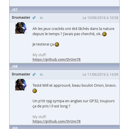
67
Drumaster
Le 10/06/2016 à 10:58
Ah les jeux crackés ont été lâchés dans la nature
depuis le temps ? J'avais pas cherché, ok.
Je testerai ça
My stuff:
https://github.com/DrUm78
68
Drumaster
Le 11/06/2016 à 14:09
Testé Mill et approuvé, beau boulot Orion, bravo.
Un p'tit rpg sympa en anglais sur GP32, toujours
ça de pris ! Il est long ?
My stuff:
https://github.com/DrUm78
69