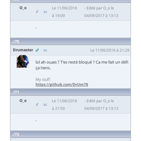
O_o
Le 11/06/2016
Edité par O_o le
à 19:09
04/09/2017 à 13:13
-
70
Drumaster
Le 11/06/2016 à 21:29
lol ah ouais ? T'es resté bloqué ? Ca me fait un défi
ça tiens.
My stuff:
https://github.com/DrUm78
71
O_o
Le 11/06/2016
Edité par O_o le
à 21:50
04/09/2017 à 13:13
-
72