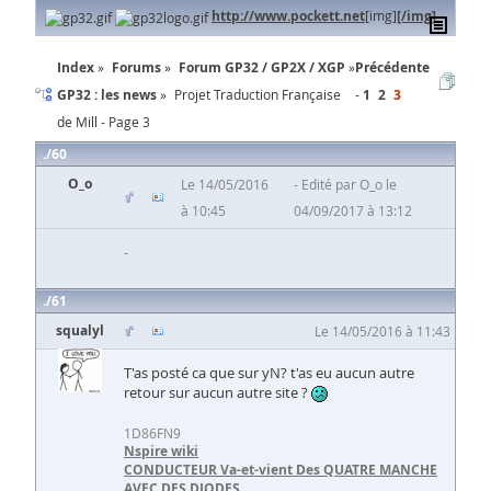
http://www.pockett.net
[img]
[/img]
Index
Forums
Forum GP32 / GP2X / XGP
Précédente
GP32 : les news
Projet Traduction Française
1
2
3
de Mill - Page 3
60
O_o
Le 14/05/2016
Edité par O_o le
à 10:45
04/09/2017 à 13:12
-
61
squalyl
Le 14/05/2016 à 11:43
T'as posté ca que sur yN? t'as eu aucun autre
retour sur aucun autre site ?
1D86FN9
Nspire wiki
CONDUCTEUR Va-et-vient Des QUATRE MANCHE
AVEC DES DIODES