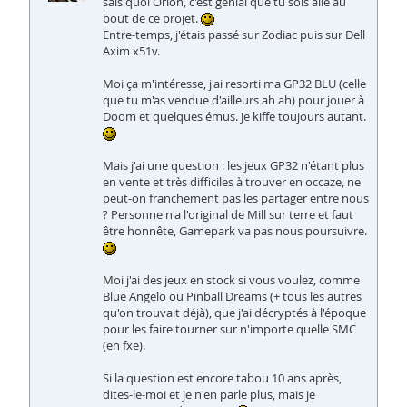
sais quoi Orion, c'est génial que tu sois allé au
bout de ce projet.
Entre-temps, j'étais passé sur Zodiac puis sur Dell
Axim x51v.
Moi ça m'intéresse, j'ai resorti ma GP32 BLU (celle
que tu m'as vendue d'ailleurs ah ah) pour jouer à
Doom et quelques émus. Je kiffe toujours autant.
Mais j'ai une question : les jeux GP32 n'étant plus
en vente et très difficiles à trouver en occaze, ne
peut-on franchement pas les partager entre nous
? Personne n'a l'original de Mill sur terre et faut
être honnête, Gamepark va pas nous poursuivre.
Moi j'ai des jeux en stock si vous voulez, comme
Blue Angelo ou Pinball Dreams (+ tous les autres
qu'on trouvait déjà), que j'ai décryptés à l'époque
pour les faire tourner sur n'importe quelle SMC
(en fxe).
Si la question est encore tabou 10 ans après,
dites-le-moi et je n'en parle plus, mais je