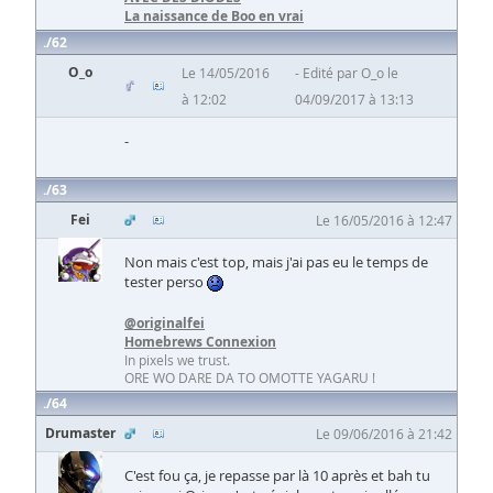
La naissance de Boo en vrai
62
O_o
Le 14/05/2016
Edité par O_o le
à 12:02
04/09/2017 à 13:13
-
63
Fei
Le 16/05/2016 à 12:47
Non mais c'est top, mais j'ai pas eu le temps de
tester perso
@originalfei
Homebrews Connexion
In pixels we trust.
ORE WO DARE DA TO OMOTTE YAGARU !
64
Drumaster
Le 09/06/2016 à 21:42
C'est fou ça, je repasse par là 10 après et bah tu