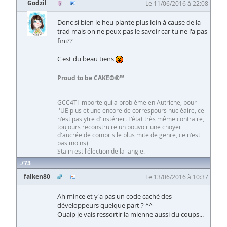
Godzil
Le 11/06/2016 à 22:08
Donc si bien le heu plante plus loin à cause de la
trad mais on ne peux pas le savoir car tu ne l'a pas
fini??
C'est du beau tiens
Proud to be CAKE©®™
GCC4TI importe qui a problème en Autriche, pour
l'UE plus et une encore de correspours nucléaire, ce
n'est pas ytre d'instérier. L'état très même contraire,
toujours reconstruire un pouvoir une choyer
d'aucrée de compris le plus mite de genre, ce n'est
pas moins)
Stalin est l'élection de la langie.
73
falken80
Le 13/06/2016 à 10:37
Ah mince et y'a pas un code caché des
développeurs quelque part ? ^^
Ouaip je vais ressortir la mienne aussi du coups...