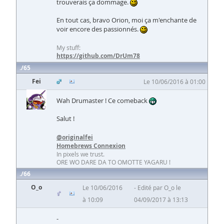
trouverais ça dommage.
En tout cas, bravo Orion, moi ça m'enchante de
voir encore des passionnés.
My stuff:
https://github.com/DrUm78
65
Fei
Le 10/06/2016 à 01:00
Wah Drumaster ! Ce comeback
Salut !
@originalfei
Homebrews Connexion
In pixels we trust.
ORE WO DARE DA TO OMOTTE YAGARU !
66
O_o
Le 10/06/2016
Edité par O_o le
à 10:09
04/09/2017 à 13:13
-