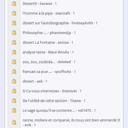
Dissert!!!
Savana
1
l'homme à la pipe
starcraft
1
dissert sur l'autobiographie
lindsaydu93
1
Philosophie :...
phantomdjp
1
dissert La Fontaine
anissa
1
analyse texte
Mace Windu
1
zou, zou, zoubida...
deleted
1
francais sa pue ....
qsufhuhz
1
dissert
ask
1
S! Ca vous interresses
Dostovei
1
De l'utilité de cette section
Titane
1
Le sage quoiqu'il se contente ...
val1472
1
racine, moliere et companie, ils nous ont bien emmerdé !!!
erik
1