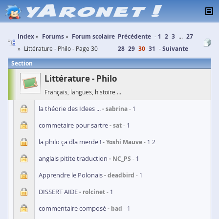
Index
Forums
Forum scolaire
Précédente
1
2
3
...
27
Littérature - Philo - Page 30
28
29
30
31
Suivante
Section
Littérature - Philo
Français, langues, histoire ...
la théorie des Idees ...
sabrina
1
commetaire pour sartre
sat
1
la philo ça dla merde !
Yoshi Mauve
1
2
anglais pitite traduction
NC_PS
1
Apprendre le Polonais
deadbird
1
DISSERT AIDE
rolcinet
1
commentaire composé
bad
1