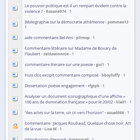
Le pouvoir politique est-il un rempart évident contre la
violence ?
Roxane974
1
Bibliographie sur la démocratie athénienne
pommee12
1
aide commentaire Bel Ami
plimop
1
Commentaire littéraire sur Madame de Bovary de
Flaubert
zeldawinnnie
1
commentaire literaire sur une poesie
gui1
1
Huis clos excipit commentaire composé
bboyluffy
1
Dissertation poésie engagement
rfgtyh
1
Analyser un document iconographique d'une affiche «
100 ans de domination française » pour le 20/02
lila01
1
"des actes sur la terre, un cri vers l'horizon"
assad066
1
Commentaire : Jacques Roubaud, Quelque chose noir, Art
de la vue
Lisa-M
1
Introduction d'exposé
biggismall
1