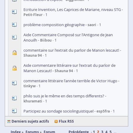
Ecriture Invention, Les Caprices de Mariane, niveau STG
Petit-Fleur
1
problème composition géographie
saori
1
Aide Commentaire Composé sur l'Antigone de Jean
Anouilh
Biibou
1
commentaire sur l'extrait du parloir de Manon lescaut!
Shauna 94
1
Aide commentaire littéraire sur l'extrait du parloir de
Manon Lescaut!
Shauna 94
1
commentaire littéraire l'année terrible de Victor Hugo
tinkyw
1
philo suis je le même en des temps differents?
khuramati
1
Participez au sondage sociolinguistique!
esp5fra
1
Derniers sujets actifs
Flux RSS
Index
Forums
Forum
Précédente
1
2
3
4
5
...