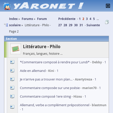
Index
Forums
Forum
Précédente
1
2
3
4
5
...
scolaire
Littérature - Philo -
27
28
29
30
31
Suivante
Page 2
Section
Littérature - Philo
Français, langues, histoire ...
*Commentaire composé à rendre pour Lundi*
Debby
1
Aide en allemand
Kini
1
Je n'arrive pas a trouver mon plan...
Azertytreza
1
Commentaire composée sur une poésie
marion70
1
Commentaire composé 1ere stmg
Hizou
1
Allemand, verbe a complément prépositionnel
blastmun
1