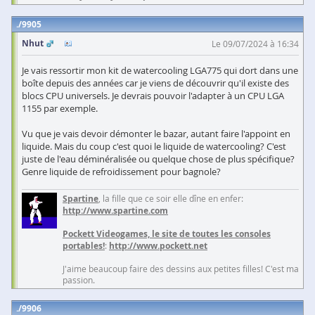
9905
Nhut
Le 09/07/2024 à 16:34
Je vais ressortir mon kit de watercooling LGA775 qui dort dans une
boîte depuis des années car je viens de découvrir qu'il existe des
blocs CPU universels. Je devrais pouvoir l'adapter à un CPU LGA
1155 par exemple.
Vu que je vais devoir démonter le bazar, autant faire l'appoint en
liquide. Mais du coup c'est quoi le liquide de watercooling? C'est
juste de l'eau déminéralisée ou quelque chose de plus spécifique?
Genre liquide de refroidissement pour bagnole?
Spartine
, la fille que ce soir elle dîne en enfer:
http://www.spartine.com
Pockett Videogames, le site de toutes les consoles
portables!
:
http://www.pockett.net
J'aime beaucoup faire des dessins aux petites filles! C'est ma
passion.
9906