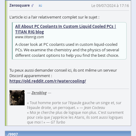
Zerosquare
Le 09/07/2024 à 17:16
L'article ici a l'air relativement complet sur le sujet :
All About PC Coolants In Custom Liquid Cooled PCs |
TITAN RIG blog
www.titanrig.com
A closer look at PC coolants used in custom liquid-cooled
PCs. We examine the chemistry and the physics of several
different coolant options to help you find the best choice.
Tu peux aussi demander conseil ici, ils ont même un serveur
Discord apparemment :
https://old.reddit.com/r/watercooling/
—
Zeroblog
—
« Tout homme porte sur l'épaule gauche un singe et, sur
l'épaule droite, un perroquet. » —
Jean Cocteau
« Moi je cherche plus de logique non plus. C'est surement
pour cela que j'apprécie les Ataris, ils sont aussi logiques
que moi ! » —
GT Turbo
9907