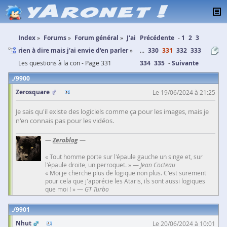
Index
Forums
Forum général
J'ai
Précédente
1
2
3
rien à dire mais j'ai envie d'en parler
...
330
331
332
333
Les questions à la con - Page 331
334
335
Suivante
9900
Zerosquare
Le 19/06/2024 à 21:25
Je sais qu'il existe des logiciels comme ça pour les images, mais je
n'en connais pas pour les vidéos.
—
Zeroblog
—
« Tout homme porte sur l'épaule gauche un singe et, sur
l'épaule droite, un perroquet. » —
Jean Cocteau
« Moi je cherche plus de logique non plus. C'est surement
pour cela que j'apprécie les Ataris, ils sont aussi logiques
que moi ! » —
GT Turbo
9901
Nhut
Le 20/06/2024 à 10:01