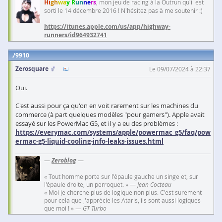
Hi
gh
wa
y R
un
ne
rs
, mon jeu de racing à la Outrun qu'il est
sorti le 14 décembre 2016 ! N'hésitez pas à me soutenir :)
https://itunes.apple.com/us/app/highway-
runners/id964932741
9910
Zerosquare
Le 09/07/2024 à 22:37
Oui.
C'est aussi pour ça qu'on en voit rarement sur les machines du
commerce (à part quelques modèles "pour gamers"). Apple avait
essayé sur les PowerMac G5, et il y a eu des problèmes :
https://everymac.com/systems/apple/powermac_g5/faq/pow
ermac-g5-liquid-cooling-info-leaks-issues.html
—
Zeroblog
—
« Tout homme porte sur l'épaule gauche un singe et, sur
l'épaule droite, un perroquet. » —
Jean Cocteau
« Moi je cherche plus de logique non plus. C'est surement
pour cela que j'apprécie les Ataris, ils sont aussi logiques
que moi ! » —
GT Turbo