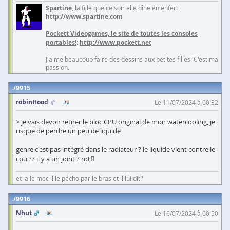
Spartine
, la fille que ce soir elle dîne en enfer:
http://www.spartine.com
Pockett Videogames, le site de toutes les consoles
portables!
:
http://www.pockett.net
J'aime beaucoup faire des dessins aux petites filles! C'est ma
passion.
9915
robinHood
Le 11/07/2024 à 00:32
> je vais devoir retirer le bloc CPU original de mon watercooling, je
risque de perdre un peu de liquide
genre c'est pas intégré dans le radiateur ? le liquide vient contre le
cpu ?? il y a un joint ? rotfl
et la le mec il le pécho par le bras et il lui dit '
9916
Nhut
Le 16/07/2024 à 00:50