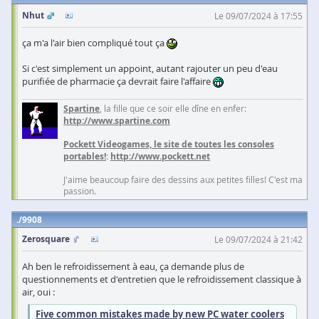
Nhut
Le 09/07/2024 à 17:55
ça m'a l'air bien compliqué tout ça
Si c'est simplement un appoint, autant rajouter un peu d'eau
purifiée de pharmacie ça devrait faire l'affaire
Spartine
, la fille que ce soir elle dîne en enfer:
http://www.spartine.com
Pockett Videogames, le site de toutes les consoles
portables!
:
http://www.pockett.net
J'aime beaucoup faire des dessins aux petites filles! C'est ma
passion.
9908
Zerosquare
Le 09/07/2024 à 21:42
Ah ben le refroidissement à eau, ça demande plus de
questionnements et d'entretien que le refroidissement classique à
air, oui :
Five common mistakes made by new PC water coolers