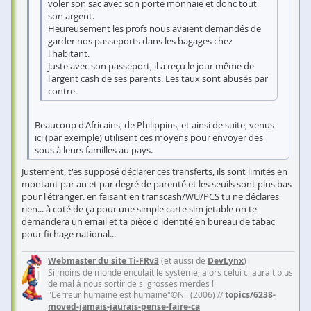
voler son sac avec son porte monnaie et donc tout
son argent.
Heureusement les profs nous avaient demandés de
garder nos passeports dans les bagages chez
l'habitant.
Juste avec son passeport, il a reçu le jour même de
l'argent cash de ses parents. Les taux sont abusés par
contre.
Beaucoup d'Africains, de Philippins, et ainsi de suite, venus
ici (par exemple) utilisent ces moyens pour envoyer des
sous à leurs familles au pays.
Justement, t'es supposé déclarer ces transferts, ils sont limités en
montant par an et par degré de parenté et les seuils sont plus bas
pour l'étranger. en faisant en transcash/WU/PCS tu ne déclares
rien... à coté de ça pour une simple carte sim jetable on te
demandera un email et ta pièce d'identité en bureau de tabac
pour fichage national...
Webmaster du site Ti-FRv3
(et aussi de
DevLynx
)
Si moins de monde enculait le système, alors celui ci aurait plus
de mal à nous sortir de si grosses merdes !
"L'erreur humaine est humaine"©Nil (2006) //
topics/6238-
moved-jamais-jaurais-pense-faire-ca