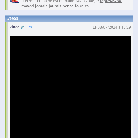
"L'erreur humaine est humaine"©Nil (2006) //
topics/6238-
moved-jamais-jaurais-pense-faire-ca
9903
vince
Le 08/07/2024 à 13:29