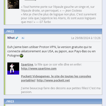
« Tout homme porte sur l'épaule gauche un singe et, sur
l'épaule droite, un perroquet. » —
Jean Cocteau
« Moi je cherche plus de logique non plus. C'est surement
pour cela que j'apprécie les Ataris, ils sont aussi logiques
que moi ! » —
GT Turbo
9922
Nhut
Le 29/08/2024 à 13:26
Euh j'aime bien utiliser Proton VPN, la version gratuite qui te
connecte aléatoirement aux USA, au Japon, aux Pays-Bas ou en
Pologne
Spartine
, la fille que ce soir elle dîne en enfer:
http://www.spartine.com
Pockett Videogames, le site de toutes les consoles
portables!
:
http://www.pockett.net
J'aime beaucoup faire des dessins aux petites filles! C'est ma
passion.
9923