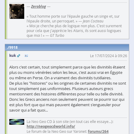
—
Zeroblog
—
« Tout homme porte sur l'épaule gauche un singe et, sur
l'épaule droite, un perroquet. » —
Jean Cocteau
« Moi je cherche plus de logique non plus. C'est surement
pour cela que j'apprécie les Ataris, ils sont aussi logiques
que moi ! » —
GT Turbo
9918
kuk
Le 17/07/2024 à 09:26
Alors c'est certain, tout simplement parce que les divinités étaient
plus ou moins vénérées selon les lieux, c'est aussi vrai en Égypte
ou même en Perse. On a vraiment des divinités tutélaires.
De plus les "histoires" ou les origines de certaines divinités ne sont
tout simplement pas uniformisées. Plusieurs auteurs grecs
mentionnent des histoires différentes pour telle ou telle divinité.
Donc les Grecs anciens non seulement peuvent se pourrir sur qui
est plus fort que qui mais peuvent également s'engueuler pour
savoir qui a fait quoi...
La Neo Geo CD à son site (en tout cas elle essaye...):
http://neogeocdworld.info/
Le forum de la Neo Geo sur Yaronet:
forums/264