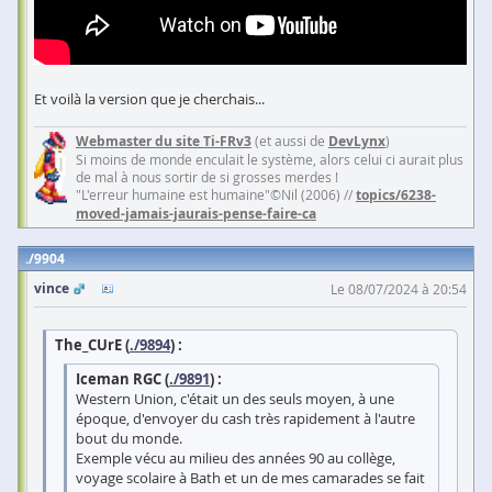
Et voilà la version que je cherchais...
Webmaster du site Ti-FRv3
(et aussi de
DevLynx
)
Si moins de monde enculait le système, alors celui ci aurait plus
de mal à nous sortir de si grosses merdes !
"L'erreur humaine est humaine"©Nil (2006) //
topics/6238-
moved-jamais-jaurais-pense-faire-ca
9904
vince
Le 08/07/2024 à 20:54
The_CUrE (
./9894
) :
Iceman RGC (
./9891
) :
Western Union, c'était un des seuls moyen, à une
époque, d'envoyer du cash très rapidement à l'autre
bout du monde.
Exemple vécu au milieu des années 90 au collège,
voyage scolaire à Bath et un de mes camarades se fait