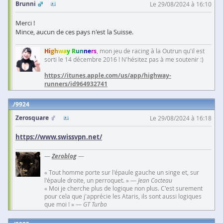
Brunni
Le 29/08/2024 à 16:10
Merci !
Mince, aucun de ces pays n'est la Suisse.
Hi
gh
wa
y R
un
ne
rs
, mon jeu de racing à la Outrun qu'il est
sorti le 14 décembre 2016 ! N'hésitez pas à me soutenir :)
https://itunes.apple.com/us/app/highway-
runners/id964932741
9924
Zerosquare
Le 29/08/2024 à 16:18
https://www.swissvpn.net/
—
Zeroblog
—
« Tout homme porte sur l'épaule gauche un singe et, sur
l'épaule droite, un perroquet. » —
Jean Cocteau
« Moi je cherche plus de logique non plus. C'est surement
pour cela que j'apprécie les Ataris, ils sont aussi logiques
que moi ! » —
GT Turbo