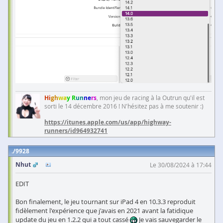
Hi
gh
wa
y R
un
ne
rs
, mon jeu de racing à la Outrun qu'il est
sorti le 14 décembre 2016 ! N'hésitez pas à me soutenir :)
https://itunes.apple.com/us/app/highway-
runners/id964932741
9928
Nhut
Le 30/08/2024 à 17:44
EDIT
Bon finalement, le jeu tournant sur iPad 4 en 10.3.3 reproduit
fidèlement l'expérience que j'avais en 2021 avant la fatidique
update du jeu en 1.2.2 qui a tout cassé
Je vais sauvegarder le