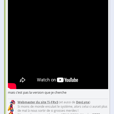
mais c'est pas la version que je cherche
Webmaster du site Ti-FRv3
(et aussi de
DevLynx
)
Si moins de monde enculait le système, alors celui ci aurait plus
de mal à nous sortir de si grosses merdes !