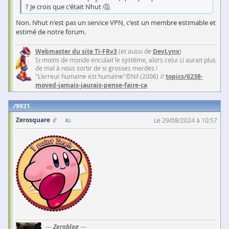
? Je crois que c'était Nhut 🤔
Non. Nhut n'est pas un service VPN, c'est un membre estimable et
estimé de notre forum.
Webmaster du site Ti-FRv3
(et aussi de
DevLynx
)
Si moins de monde enculait le système, alors celui ci aurait plus
de mal à nous sortir de si grosses merdes !
"L'erreur humaine est humaine"©Nil (2006) //
topics/6238-
moved-jamais-jaurais-pense-faire-ca
9921
Zerosquare
Le 29/08/2024 à 10:57
—
Zeroblog
—