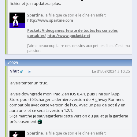
fichier et je n'updaterai plus.
Spartine
, la fille que ce soir elle dîne en enfer:
http://www.spartine.com
Pockett Videogames, le site de toutes les consoles
portables!
:
http://www.pockett.net
J'aime beaucoup faire des dessins aux petites filles! C'est ma
passion.
9929
Nhut
Le 31/08/2024 à 10:25
Je vais tenter un truc.
Je vais downgrade mon iPad 2 en iOS 8.4.1, puis j'irai sur l'App
Store pour télécharger la dernière version de Highway Runners
compatible avec cette version de l'OS. Avec un peu de pot il y en
aura une, et ce sera la version 1.2.1.
Si ça marche je sauvegarderai cette version du jeu et je la garderai
précieusement
Spartine
, la fille que ce soir elle dîne en enfer: