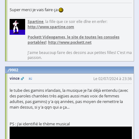
Super merci je vais faire ça
Spartine
, la fille que ce soir elle dîne en enfer:
http://www.spartine.com
Pockett Videogames, le site de toutes les consoles
portables!
:
http://www.pockett.net
J'aime beaucoup faire des dessins aux petites filles! C'est ma
passion.
9902
vince
Le 02/07/2024 à 23:36
le tube des gamins irlandais, la musique je l'ai déjà entendu (avec
des paroles chantées très aigües aussi mais voix de femmes
adultes, pas gamins) y'a qq années, pas moyen de remettre la
main dessus, si y'a qqn qui a ça...
PS : j'ai identifié le thème musical