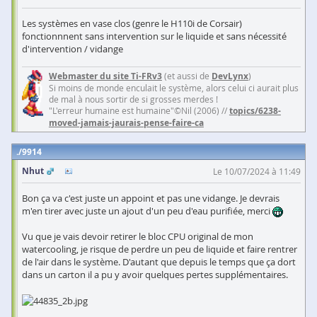
Les systèmes en vase clos (genre le H110i de Corsair)
fonctionnnent sans intervention sur le liquide et sans nécessité
d'intervention / vidange
Webmaster du site Ti-FRv3
(et aussi de
DevLynx
)
Si moins de monde enculait le système, alors celui ci aurait plus
de mal à nous sortir de si grosses merdes !
"L'erreur humaine est humaine"©Nil (2006) //
topics/6238-
moved-jamais-jaurais-pense-faire-ca
9914
Nhut
Le 10/07/2024 à 11:49
Bon ça va c'est juste un appoint et pas une vidange. Je devrais
m'en tirer avec juste un ajout d'un peu d'eau purifiée, merci
Vu que je vais devoir retirer le bloc CPU original de mon
watercooling, je risque de perdre un peu de liquide et faire rentrer
de l'air dans le système. D'autant que depuis le temps que ça dort
dans un carton il a pu y avoir quelques pertes supplémentaires.