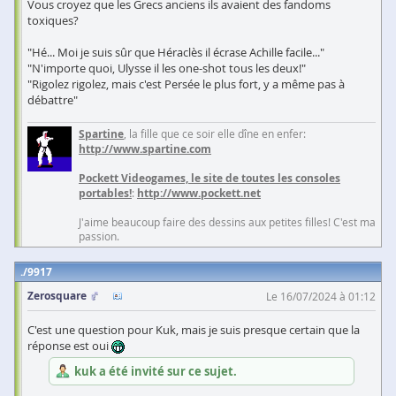
Vous croyez que les Grecs anciens ils avaient des fandoms
toxiques?
"Hé... Moi je suis sûr que Héraclès il écrase Achille facile..."
"N'importe quoi, Ulysse il les one-shot tous les deux!"
"Rigolez rigolez, mais c'est Persée le plus fort, y a même pas à
débattre"
Spartine
, la fille que ce soir elle dîne en enfer:
http://www.spartine.com
Pockett Videogames, le site de toutes les consoles
portables!
:
http://www.pockett.net
J'aime beaucoup faire des dessins aux petites filles! C'est ma
passion.
9917
Zerosquare
Le 16/07/2024 à 01:12
C'est une question pour Kuk, mais je suis presque certain que la
réponse est oui
kuk a été invité sur ce sujet.