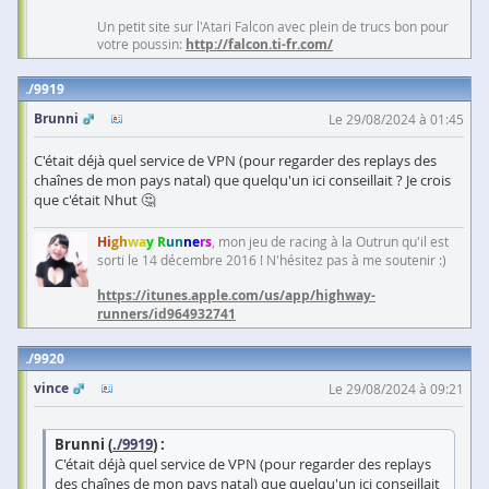
Un petit site sur l'Atari Falcon avec plein de trucs bon pour
votre poussin:
http://falcon.ti-fr.com/
9919
Brunni
Le 29/08/2024 à 01:45
C'était déjà quel service de VPN (pour regarder des replays des
chaînes de mon pays natal) que quelqu'un ici conseillait ? Je crois
que c'était Nhut 🤔
Hi
gh
wa
y R
un
ne
rs
, mon jeu de racing à la Outrun qu'il est
sorti le 14 décembre 2016 ! N'hésitez pas à me soutenir :)
https://itunes.apple.com/us/app/highway-
runners/id964932741
9920
vince
Le 29/08/2024 à 09:21
Brunni (
./9919
) :
C'était déjà quel service de VPN (pour regarder des replays
des chaînes de mon pays natal) que quelqu'un ici conseillait