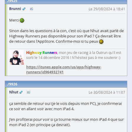
9925
Brunni
Le 29/08/2024 à 18:41
Merci
Sinon dans les questions à la con, c'est où que Nhut avait parlé de
Highway Runners pas disponible pour son iPad ? Ça devrait être
de retour dans l'AppStore. Confirme-moi si tu peux
Hi
gh
wa
y R
un
ne
rs
, mon jeu de racing à la Outrun qu'il est
sorti le 14 décembre 2016 ! N'hésitez pas à me soutenir :)
https://itunes.apple.com/us/app/highway-
runners/id964932741
9926
Nhut
Le 30/08/2024 à 11:07
ça semble de retour oui (je le vois depuis mon PC), je confirmerai
ce soir en allant voir avec mon iPad 4.
J'en profiterai pour voir si ça tourne mieux sur mon iPad 4 que sur
mon iPad 2 (en principe ça devrait).