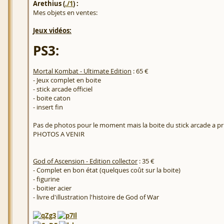
Arethius (
./1
) :
Mes objets en ventes:
Jeux vidéos:
PS3:
Mortal Kombat - Ultimate Edition
: 65 €
- Jeux complet en boite
- stick arcade officiel
- boite caton
- insert fin
Pas de photos pour le moment mais la boite du stick arcade a pri
PHOTOS A VENIR
God of Ascension - Edition collector
: 35 €
- Complet en bon état (quelques coût sur la boite)
- figurine
- boitier acier
- livre d'illustration l'histoire de God of War