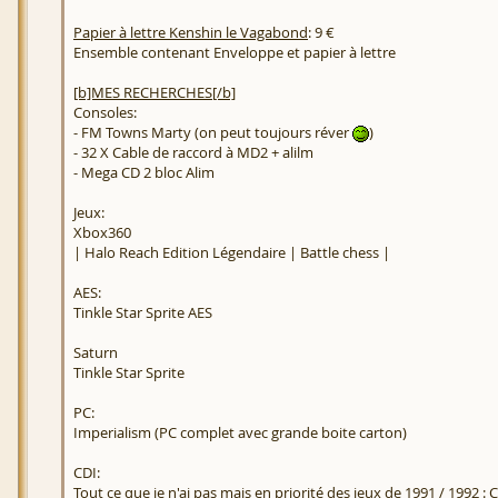
Papier à lettre Kenshin le Vagabond
: 9 €
Ensemble contenant Enveloppe et papier à lettre
[b]MES RECHERCHES[/b]
Consoles:
- FM Towns Marty (on peut toujours réver
)
- 32 X Cable de raccord à MD2 + alilm
- Mega CD 2 bloc Alim
Jeux:
Xbox360
| Halo Reach Edition Légendaire | Battle chess |
AES:
Tinkle Star Sprite AES
Saturn
Tinkle Star Sprite
PC:
Imperialism (PC complet avec grande boite carton)
CDI:
Tout ce que je n'ai pas mais en priorité des jeux de 1991 / 1992 