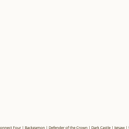
: Connect Four | Backgamon | Defender of the Crown | Dark Castle | Jigsaw | U