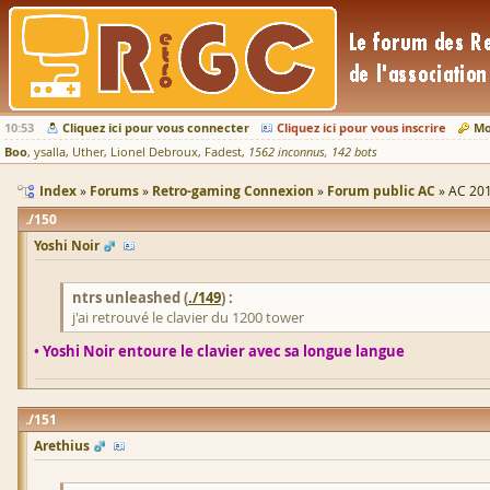
10:53
Cliquez ici pour vous connecter
Cliquez ici pour vous inscrire
Mo
Boo
ysalla
Uther
Lionel Debroux
Fadest
1562 inconnus
142 bots
Index
Forums
Retro-gaming Connexion
Forum public AC
AC 201
150
Yoshi Noir
ntrs unleashed (
./149
) :
j'ai retrouvé le clavier du 1200 tower
• Yoshi Noir entoure le clavier avec sa longue langue
151
Arethius