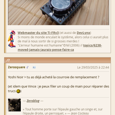
Webmaster du site Ti-FRv3
(et aussi de
DevLynx
)
Si moins de monde enculait le système, alors celui ci aurait plus
de mal à nous sortir de si grosses merdes !
"L'erreur humaine est humaine"©Nil (2006) //
topics/6238-
moved-jamais-jaurais-pense-faire-ca
7
Zerosquare
Le 29/03/2025 à 22:44
Yoshi Noir > tu as déjà acheté la courroie de remplacement ?
(et idem que Vince : je peux filer un coup de main pour réparer des
trucs
)
—
Zeroblog
—
« Tout homme porte sur l'épaule gauche un singe et, sur
l'épaule droite, un perroquet. » —
Jean Cocteau