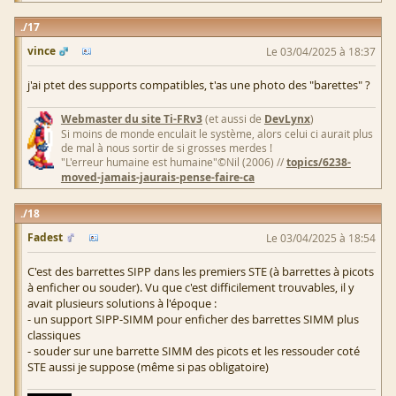
17
vince
Le 03/04/2025 à 18:37
j'ai ptet des supports compatibles, t'as une photo des "barettes" ?
Webmaster du site Ti-FRv3
(et aussi de
DevLynx
)
Si moins de monde enculait le système, alors celui ci aurait plus
de mal à nous sortir de si grosses merdes !
"L'erreur humaine est humaine"©Nil (2006) //
topics/6238-
moved-jamais-jaurais-pense-faire-ca
18
Fadest
Le 03/04/2025 à 18:54
C'est des barrettes SIPP dans les premiers STE (à barrettes à picots
à enficher ou souder). Vu que c'est difficilement trouvables, il y
avait plusieurs solutions à l'époque :
- un support SIPP-SIMM pour enficher des barrettes SIMM plus
classiques
- souder sur une barrette SIMM des picots et les ressouder coté
STE aussi je suppose (même si pas obligatoire)