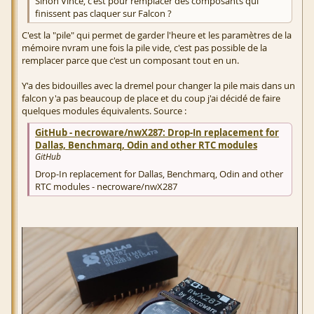
Sinon Vince, c'est pour remplacer des composants qui
finissent pas claquer sur Falcon ?
C'est la "pile" qui permet de garder l'heure et les paramètres de la
mémoire nvram une fois la pile vide, c'est pas possible de la
remplacer parce que c'est un composant tout en un.
Y'a des bidouilles avec la dremel pour changer la pile mais dans un
falcon y'a pas beaucoup de place et du coup j'ai décidé de faire
quelques modules équivalents. Source :
GitHub - necroware/nwX287: Drop-In replacement for
Dallas, Benchmarq, Odin and other RTC modules
GitHub
Drop-In replacement for Dallas, Benchmarq, Odin and other
RTC modules - necroware/nwX287