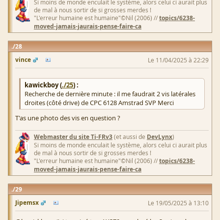
Si moins de monde enculait le système, alors celui ci aurait plus
de mal à nous sortir de si grosses merdes !
"L'erreur humaine est humaine"©Nil (2006) //
topics/6238-
moved-jamais-jaurais-pense-faire-ca
28
vince
Le 11/04/2025 à 22:29
kawickboy (
./25
) :
Recherche de dernière minute : il me faudrait 2 vis latérales
droites (côté drive) de CPC 6128 Amstrad SVP Merci
T'as une photo des vis en question ?
Webmaster du site Ti-FRv3
(et aussi de
DevLynx
)
Si moins de monde enculait le système, alors celui ci aurait plus
de mal à nous sortir de si grosses merdes !
"L'erreur humaine est humaine"©Nil (2006) //
topics/6238-
moved-jamais-jaurais-pense-faire-ca
29
Jipemsx
Le 19/05/2025 à 13:10