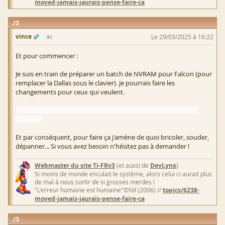
moved-jamais-jaurais-pense-faire-ca
2
vince
Le 29/03/2025 à 16:22
Et pour commencer :
Je suis en train de préparer un batch de NVRAM pour Falcon (pour
remplacer la Dallas sous le clavier). Je pourrais faire les
changements pour ceux qui veulent.
C'est sous réserve que les composants arrivent à temps bien
entendu
Et par conséquent, pour faire ça j'amène de quoi bricoler, souder,
dépanner... Si vous avez besoin n'hésitez pas à demander !
Webmaster du site Ti-FRv3
(et aussi de
DevLynx
)
Si moins de monde enculait le système, alors celui ci aurait plus
de mal à nous sortir de si grosses merdes !
"L'erreur humaine est humaine"©Nil (2006) //
topics/6238-
moved-jamais-jaurais-pense-faire-ca
3