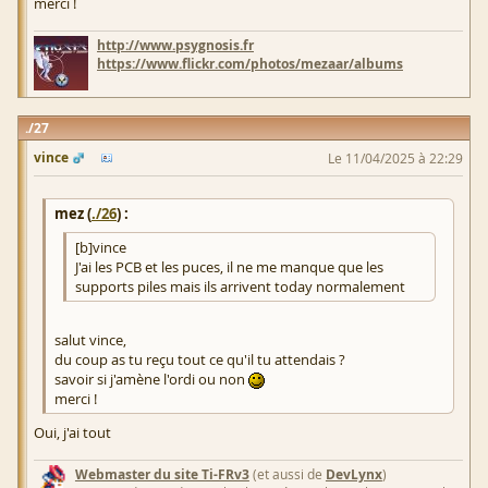
merci !
http://www.psygnosis.fr
https://www.flickr.com/photos/mezaar/albums
27
vince
Le 11/04/2025 à 22:29
mez (
./26
) :
[b]vince
J'ai les PCB et les puces, il ne me manque que les
supports piles mais ils arrivent today normalement
salut vince,
du coup as tu reçu tout ce qu'il tu attendais ?
savoir si j'amène l'ordi ou non
merci !
Oui, j'ai tout
Webmaster du site Ti-FRv3
(et aussi de
DevLynx
)