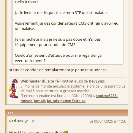
Hello à tous !
J'ai le lecteur de disquette de mon STE qu'est malade.
Visuellement j'ai des condensateurs CMS ont l'air d'avoir eu
un malaise.
J'en ai racheté mais je ne suis pas doué et n'ai pas
l'équipement pour souder du CMS.
Quelqu'un se sent d'attaque pour me regarder ça
éventuellement ?
si t'as les condos de remplacement je peux te souder ça
Webmaster du site Ti-FRv3
(et aussi de
DevLynx
)
Si moins de monde enculait le système, alors celui ci aurait plus
de mal à nous sortir de si grosses merdes !
"L'erreur humaine est humaine"©Nil (2006) //
topics/6238-
moved-jamais-jaurais-pense-faire-ca
23
RedTrex
Le 09/04/2025 à 11:56
Merci ! Je vais ramener ça alors