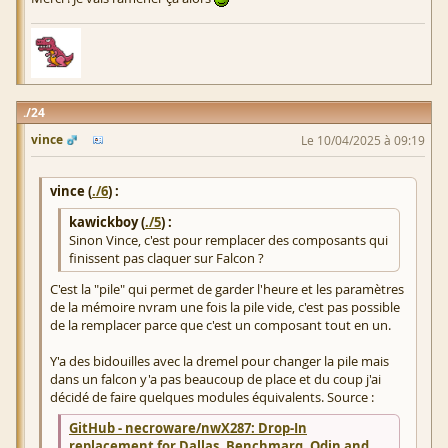
24
vince
Le 10/04/2025 à 09:19
vince (
./6
) :
kawickboy (
./5
) :
Sinon Vince, c'est pour remplacer des composants qui
finissent pas claquer sur Falcon ?
C'est la "pile" qui permet de garder l'heure et les paramètres
de la mémoire nvram une fois la pile vide, c'est pas possible
de la remplacer parce que c'est un composant tout en un.
Y'a des bidouilles avec la dremel pour changer la pile mais
dans un falcon y'a pas beaucoup de place et du coup j'ai
décidé de faire quelques modules équivalents. Source :
GitHub - necroware/nwX287: Drop-In
replacement for Dallas, Benchmarq, Odin and