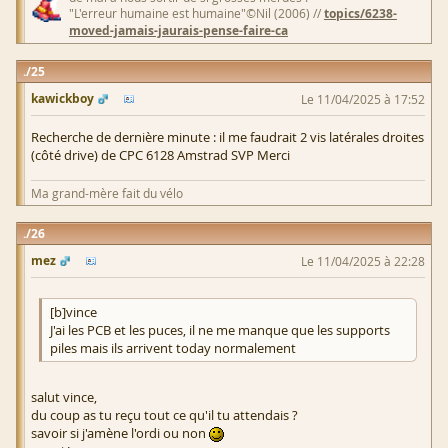
"L'erreur humaine est humaine"©Nil (2006) //
topics/6238-
moved-jamais-jaurais-pense-faire-ca
25
kawickboy
Le 11/04/2025 à 17:52
Recherche de dernière minute : il me faudrait 2 vis latérales droites
(côté drive) de CPC 6128 Amstrad SVP Merci
Ma grand-mère fait du vélo
26
mez
Le 11/04/2025 à 22:28
[b]vince
J'ai les PCB et les puces, il ne me manque que les supports
piles mais ils arrivent today normalement
salut vince,
du coup as tu reçu tout ce qu'il tu attendais ?
savoir si j'amène l'ordi ou non