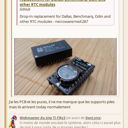
other RTC modules
GitHub
Drop-In replacement for Dallas, Benchmarq, Odin and
other RTC modules - necroware/nwX287
J'ai les PCB et les puces, il ne me manque que les supports piles
mais ils arrivent today normalement
Webmaster du site Ti-FRv3
(et aussi de
DevLynx
)
Si moins de monde enculait le système, alors celui ci aurait plus
de mal à nous sortir de si grosses merdes !