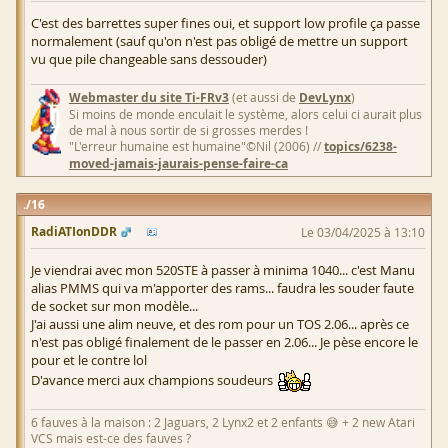
C'est des barrettes super fines oui, et support low profile ça passe
normalement (sauf qu'on n'est pas obligé de mettre un support
vu que pile changeable sans dessouder)
Webmaster du site Ti-FRv3
(et aussi de
DevLynx
)
Si moins de monde enculait le système, alors celui ci aurait plus
de mal à nous sortir de si grosses merdes !
"L'erreur humaine est humaine"©Nil (2006) //
topics/6238-
moved-jamais-jaurais-pense-faire-ca
16
RadiATIonDDR
Le 03/04/2025 à 13:10
Je viendrai avec mon 520STE à passer à minima 1040... c'est Manu
alias PMMS qui va m'apporter des rams... faudra les souder faute
de socket sur mon modèle...
J'ai aussi une alim neuve, et des rom pour un TOS 2.06... après ce
n'est pas obligé finalement de le passer en 2.06... Je pèse encore le
pour et le contre lol
D'avance merci aux champions soudeurs
6 fauves à la maison : 2 Jaguars, 2 Lynx2 et 2 enfants 😅 + 2 new Atari
VCS mais est-ce des fauves ?