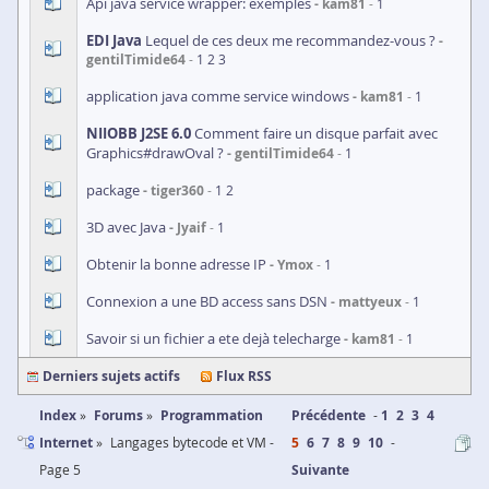
Api java service wrapper: exemples
kam81
1
EDI Java
Lequel de ces deux me recommandez-vous ?
gentilTimide64
1
2
3
application java comme service windows
kam81
1
NIIOBB
J2SE 6.0
Comment faire un disque parfait avec
Graphics#drawOval ?
gentilTimide64
1
package
tiger360
1
2
3D avec Java
Jyaif
1
Obtenir la bonne adresse IP
Ymox
1
Connexion a une BD access sans DSN
mattyeux
1
Savoir si un fichier a ete dejà telecharge
kam81
1
Derniers sujets actifs
Flux RSS
Index
Forums
Programmation
Précédente
1
2
3
4
Internet
Langages bytecode et VM -
5
6
7
8
9
10
Page 5
Suivante