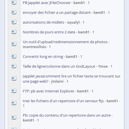
PB Japplet avec JFileChooser
kam81
1
envoyer des fichier a un partage distant
kam81
1
autorisations de midlets
squalyl
1
Nombres de jours entre 2 date
kam81
1
Un outil d'upload/redimensionnement de photos
montreuillois
1
Convertir long en string
kam81
1
Taille de ligne/colonne dans un GridLayout
Ymox
1
(applet java)comment lire un fichier texte se trouvant sur
une page web?
jtolaini
1
FTP: pb avec Internet Explorer
kam81
1
trier les fichiers d'un repertoire d'un serveur ftp
kam81
1
Pb: copie du contenu d'un repertoire dans un autre
kam81
1