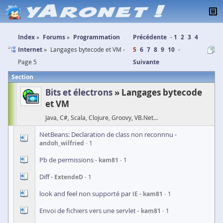
Index
Forums
Programmation
Précédente
1
2
3
4
Internet
Langages bytecode et VM -
5
6
7
8
9
10
Page 5
Suivante
Section
Bits et électrons
Langages bytecode
et VM
Java, C#, Scala, Clojure, Groovy, VB.Net...
NetBeans: Declaration de class non reconnnu
andoh_wilfried
1
Pb de permissions
kam81
1
Diff
ExtendeD
1
look and feel non supporté par IE
kam81
1
Envoi de fichiers vers une servlet
kam81
1