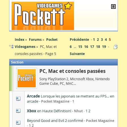
Index
Forums
Pocket
Précédente
1
2
3
4
5
Videogames
PC, Mac et
6
...
15
16
17
18
19
consoles passées - Page 5
Suivante
Section
PC, Mac et consoles passées
Sony PlayStation 2, Microsoft Xbox, Nintendo
Game Cube, PC, MAC...
Arcade
Lorsque les japonais se mettent au FPS... en
arcade
Pocket Magazine
1
Xbox
en Haute Définition!
Nhut
1
2
Beyond Good and Evil 2 confirmé
Pocket Magazine
1
2