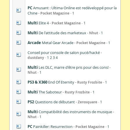
PC
Amusant : Ultima Online est redéveloppé pour la
Chine
Pocket Magazine
1
Multi
Elite 4
Pocket Magazine
1
Multi
De l'attitude des marketeux
Nhut
1
Arcade
Metal Gear Arcade
Pocket Magazine
1
Conseil pour console de salon pucé/hacké
dustdany
1
2
3
4
Multi
Les DLC, marre d'être pris pour des cons!
Nhut
1
PS3 & X360
End Of Eternity
Rusty Frozbite
1
Multi
The Saboteur
Rusty Frozbite
1
PS2
Questions de débutant
Zerosquare
1
Multi
Compatibilité des instruments de musique
Nhut
1
PC
Painkiller: Resurrection
Pocket Magazine
1