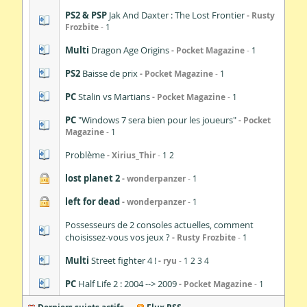
PS2 & PSP
Jak And Daxter : The Lost Frontier
Rusty
Frozbite
1
Multi
Dragon Age Origins
Pocket Magazine
1
PS2
Baisse de prix
Pocket Magazine
1
PC
Stalin vs Martians
Pocket Magazine
1
PC
"Windows 7 sera bien pour les joueurs"
Pocket
Magazine
1
Problème
Xirius_Thir
1
2
lost planet 2
wonderpanzer
1
left for dead
wonderpanzer
1
Possesseurs de 2 consoles actuelles, comment
choisissez-vous vos jeux ?
Rusty Frozbite
1
Multi
Street fighter 4 !
ryu
1
2
3
4
PC
Half Life 2 : 2004 --> 2009
Pocket Magazine
1