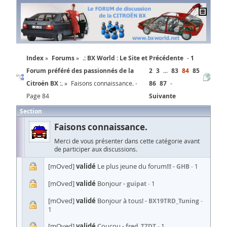
Index
Forums
.: BX World : Le Site et
Précédente
1
Forum préféré des passionnés de la
2
3
...
83
84
85
Citroën BX :.
Faisons connaissance. -
86
87
Page 84
Suivante
Section
Faisons connaissance.
Merci de vous présenter dans cette catégorie avant
de participer aux discussions.
[mOved]
validé
Le plus jeune du forum!!!
GHB
1
[mOved]
validé
Bonjour
guipat
1
[mOved]
validé
Bonjour à tous!
BX19TRD_Tuning
1
[mOved]
validé
Coucou
fred_TZDT
1