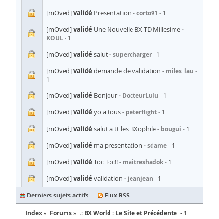
[mOved]
validé
Presentation
corto91
1
[mOved]
validé
Une Nouvelle BX TD Millesime
KOUL
1
[mOved]
validé
salut
supercharger
1
[mOved]
validé
demande de validation
miles_lau
1
[mOved]
validé
Bonjour
DocteurLulu
1
[mOved]
validé
yo a tous
peterflight
1
[mOved]
validé
salut a tt les BXophile
bougui
1
[mOved]
validé
ma presentation
sdame
1
[mOved]
validé
Toc Toc!!
maitreshadok
1
[mOved]
validé
validation
jeanjean
1
Derniers sujets actifs
Flux RSS
Index
Forums
.: BX World : Le Site et
Précédente
1