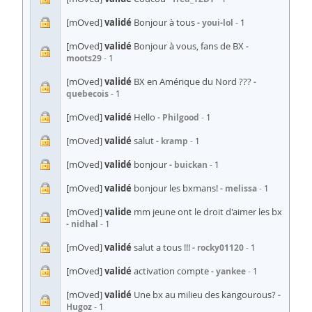
[mOved]
validé
Bonjour à tous
youi-lol
1
[mOved]
validé
Bonjour à vous, fans de BX
moots29
1
[mOved]
validé
BX en Amérique du Nord ???
quebecois
1
[mOved]
validé
Hello
Philgood
1
[mOved]
validé
salut
kramp
1
[mOved]
validé
bonjour
buickan
1
[mOved]
validé
bonjour les bxmans!
melissa
1
[mOved]
valide
mm jeune ont le droit d'aimer les bx
nidhal
1
[mOved]
validé
salut a tous !!!
rocky01120
1
[mOved]
validé
activation compte
yankee
1
[mOved]
validé
Une bx au milieu des kangourous?
Hugoz
1