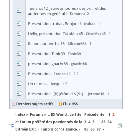
Tamarou12, jeune amoureux des bx ... et des
anciennes en général !
Tamarou12
1
Présentation trubac. Bonjour !
trubac
1
Hello, présentation CitroMax45
CitroMax45
1
Rebonjour une bx 16
Albator666
1
Présentation Tonic39
Tonic39
1
presentation gnacht88
gnacht88
1
Présentation
FrancoisR
1
2
Un retour...
bxsp
1
2
Présentation - [b] Jérôme16 [/b] -
jerome16
1
Derniers sujets actifs
Flux RSS
Index
Forums
.: BX World : Le Site
Précédente
1
2
et Forum préféré des passionnés de la
3
4
5
...
83
84
Citroën BX :.
Faisons connaissance. -
85
86
87