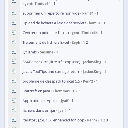
gentilTimide64
1
supprimer un repertoire non vide
kam81
1
Upload de fichiers a l'aide des servlets
kam81
1
Centrer un point sur l'ecran
gentilTimide64
1
Traitement de fichiers Excel
Zeph
1
2
Qt Jambi
Sasume
1
SAXParser Grrr (titre très explicite)
JackosKing
1
Java :: ToolTips and carriage return
JackosKing
1
problème de classpath tomcat 5.5
Pen^2
1
Starcraft en Java
Thommas
1
2
3
Application et Applet
Jyaif
1
fichiers dans un .jar
Jyaif
1
iterator ; j2SE 1.5 ; enhanced for loop
Pen^2
1
2
3