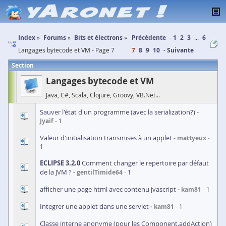
Index
Forums
Bits et électrons
Précédente
1
2
3
...
6
Langages bytecode et VM - Page 7
7
8
9
10
Suivante
Section
Langages bytecode et VM
Java, C#, Scala, Clojure, Groovy, VB.Net...
Sauver l'état d'un programme (avec la serialization?)
Jyaif
1
Valeur d'initialisation transmises à un applet
mattyeux
1
ECLIPSE 3.2.0
Comment changer le repertoire par défaut
de la JVM ?
gentilTimide64
1
afficher une page html avec contenu jvascript
kam81
1
Integrer une applet dans une servlet
kam81
1
Classe interne anonyme (pour les Component.addAction)