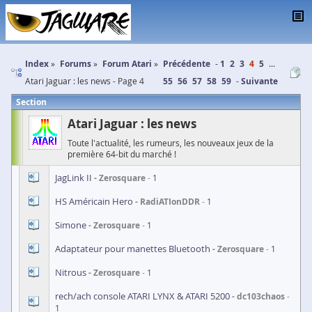
Index
Forums
Forum Atari
Précédente
1
2
3
4
5
...
Atari Jaguar : les news - Page 4
55
56
57
58
59
Suivante
Section
Atari Jaguar : les news
Toute l'actualité, les rumeurs, les nouveaux jeux de la
première 64-bit du marché !
JagLink II
Zerosquare
1
HS Américain Hero
RadiATIonDDR
1
Simone
Zerosquare
1
Adaptateur pour manettes Bluetooth
Zerosquare
1
Nitrous
Zerosquare
1
rech/ach console ATARI LYNX & ATARI 5200
dc103chaos
1