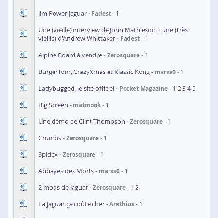
Jim Power Jaguar
Fadest
1
Une (vieille) interview de John Mathieson + une (très
vieille) d'Andrew Whittaker
Fadest
1
Alpine Board à vendre
Zerosquare
1
BurgerTom, CrazyXmas et Klassic Kong
marss0
1
Ladybugged, le site officiel
Pocket Magazine
1
2
3
4
5
Big Screen
matmook
1
Une démo de Clint Thompson
Zerosquare
1
Crumbs
Zerosquare
1
Spidex
Zerosquare
1
Abbayes des Morts
marss0
1
2 mods de Jaguar
Zerosquare
1
2
La Jaguar ça coûte cher
Arethius
1