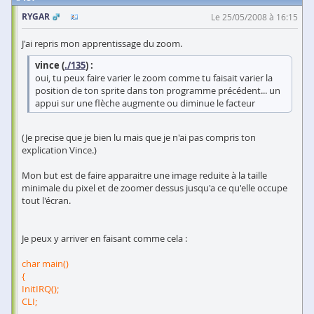
RYGAR
Le 25/05/2008 à 16:15
J'ai repris mon apprentissage du zoom.
vince (
./135
) :
oui, tu peux faire varier le zoom comme tu faisait varier la
position de ton sprite dans ton programme précédent... un
appui sur une flèche augmente ou diminue le facteur
(Je precise que je bien lu mais que je n'ai pas compris ton
explication Vince.)
Mon but est de faire apparaitre une image reduite à la taille
minimale du pixel et de zoomer dessus jusqu'a ce qu'elle occupe
tout l'écran.
Je peux y arriver en faisant comme cela :
char main()
{
InitIRQ();
CLI;