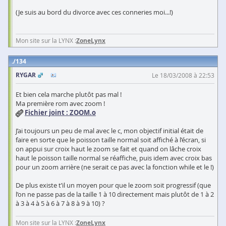
(Je suis au bord du divorce avec ces conneries moi...!)
Mon site sur la LYNX :
ZoneLynx
134
RYGAR
Le 18/03/2008 à 22:53
Et bien cela marche plutôt pas mal !
Ma première rom avec zoom !
Fichier joint :
ZOOM.o
J’ai toujours un peu de mal avec le c, mon objectif initial était de
faire en sorte que le poisson taille normal soit affiché à l’écran, si
on appui sur croix haut le zoom se fait et quand on lâche croix
haut le poisson taille normal se réaffiche, puis idem avec croix bas
pour un zoom arrière (ne serait ce pas avec la fonction while et le !)
De plus existe t’il un moyen pour que le zoom soit progressif (que
l’on ne passe pas de la taille 1 à 10 directement mais plutôt de 1 à 2
à 3 à 4 à 5 à 6 à 7 à 8 à 9 à 10) ?
Mon site sur la LYNX :
ZoneLynx