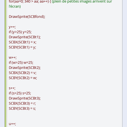
for(aa=0; 340 > aa; aa++) {
(plein de petites images arrivent sur
l'écran)
DrawSprite(SCBfond);
y++;
if (y>25) y=25;
DrawSprite(SCBt1);
SCBX(SCBt1) = x;
SCBY(SCBt1) = y;
w++;
if (w>25) w=25;
DrawSprite(SCBt2);
SCBX(SCBt2) = v;
SCBY(SCBt2) = w;
s++;
if (s>25) s=25;
DrawSprite(SCBt3);
SCBX(SCBt3) = r;
SCBY(SCBt3) = s;
u++;