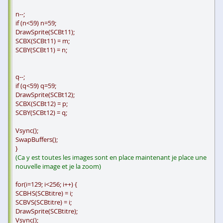
n--;
if (n<59) n=59;
DrawSprite(SCBt11);
SCBX(SCBt11) = m;
SCBY(SCBt11) = n;
q--;
if (q<59) q=59;
DrawSprite(SCBt12);
SCBX(SCBt12) = p;
SCBY(SCBt12) = q;
Vsync();
SwapBuffers();
}
(Ca y est toutes les images sont en place maintenant je place une
nouvelle image et je la zoom)
for(i=129; i<256; i++) {
SCBHS(SCBtitre) = i;
SCBVS(SCBtitre) = i;
DrawSprite(SCBtitre);
Vsync();