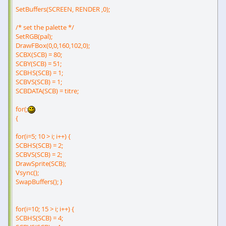
SetBuffers(SCREEN, RENDER ,0);
/* set the palette */
SetRGB(pal);
DrawFBox(0,0,160,102,0);
SCBX(SCB) = 80;
SCBY(SCB) = 51;
SCBHS(SCB) = 1;
SCBVS(SCB) = 1;
SCBDATA(SCB) = titre;
for(;
{
for(i=5; 10 > i; i++) {
SCBHS(SCB) = 2;
SCBVS(SCB) = 2;
DrawSprite(SCB);
Vsync();
SwapBuffers(); }
for(i=10; 15 > i; i++) {
SCBHS(SCB) = 4;