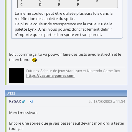
7	8	9	A	B	
C	D	E	F
La même couleur peut être utilisée plusieurs fois dans la
redéfinition de la palette du sprite.
De plus, la couleur de transparence est la couleur 0 de la
palette Lynx. Ainsi, vous pouvez donc facilement définir
n’importe quelle partie d’un sprite en transparent.
Edit : comme ça, tu va pouvoir faire des tests avec le strecth et le
tilt en bonus
Futur ex éditeur de jeux Atari Lynx et Nintendo Game Boy
https://yastuna-games.com
133
RYGAR
Le 18/03/2008 à 11:54
Merci messieurs.
Encore une soirée que je vais passer seul devant mon ordi a tester
tout ça !