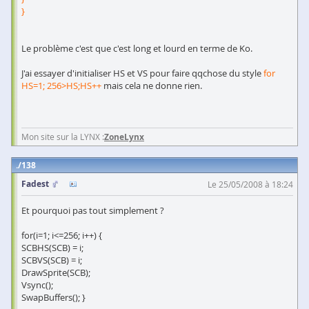
}
Le problème c'est que c'est long et lourd en terme de Ko.
J'ai essayer d'initialiser HS et VS pour faire qqchose du style
for
HS=1; 256>HS;HS++
mais cela ne donne rien.
Mon site sur la LYNX :
ZoneLynx
138
Fadest
Le 25/05/2008 à 18:24
Et pourquoi pas tout simplement ?
for(i=1; i<=256; i++) {
SCBHS(SCB) = i;
SCBVS(SCB) = i;
DrawSprite(SCB);
Vsync();
SwapBuffers(); }