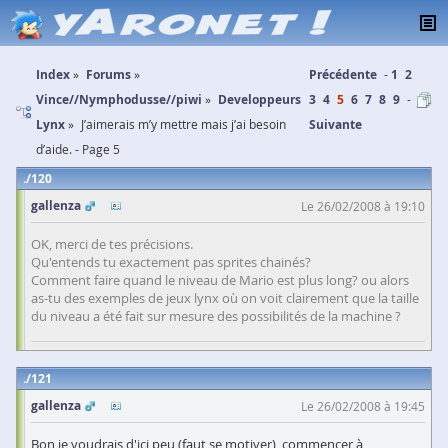
Index
Forums
Précédente
1
2
Vince//Nymphodusse//piwi
Developpeurs
3
4
5
6
7
8
9
Lynx
J’aimerais m’y mettre mais j’ai besoin
Suivante
d’aide. - Page 5
120
gallenza
Le 26/02/2008 à 19:10
OK, merci de tes précisions.
Qu'entends tu exactement pas sprites chainés?
Comment faire quand le niveau de Mario est plus long? ou alors
as-tu des exemples de jeux lynx où on voit clairement que la taille
du niveau a été fait sur mesure des possibilités de la machine ?
121
gallenza
Le 26/02/2008 à 19:45
Bon je voudrais d'ici peu (faut se motiver), commencer à