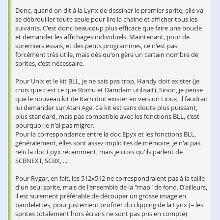
Donc, quand on dit à la Lynx de dessiner le premier sprite, elle va
se débrouiller toute seule pour lire la chaine et afficher tous les
suivants. C'est donc beaucoup plus efficace que faire une boucle
et demander les affichages individuels. Maintenant, pour de
spremiers essais, et des petits programmes, ce n'est pas
forcément très utile, mais dès qu'on gère un certain nombre de
sprites, c'est nécessaire.
Pour Unix et le kit BLL, je ne sais pas trop, Handy doit exister (je
crois que c'est ce que Romu et Damdam utilisait). Sinon, je pense
que le nouveau kit de Karri doit exister en version Linux, il faudrait
lui demander sur Atari Age. Ce kit est sans doute plus puissant,
plus standard, mais pas compatible avec les fonctions BLL, c'est
pourquoi je n'ai pas migrer.
Pour la correspondance entre la doc Epyx et les fonctions BLL,
généralement, elles sont assez implicites de mémoire, je n'ai pas
relu la doc Epyx récemment, mais je crois qu'ils parlent de
SCBNEXT, SCBX, ...
Pour Rygar, en fait, les 512x512 ne correspondraient pas à la taille
d'un seul sprite, mais de l'ensemble de la "map" de fond. D'ailleurs,
il est surement préférable de découper un grosse image en
bandelettes, pour justement profiter du clipping de la Lynx (= les
sprites totalement hors écrans ne sont pas pris en compte)