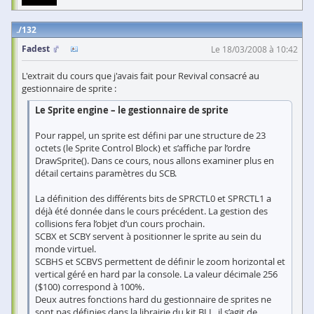
132
Fadest
Le 18/03/2008 à 10:42
L'extrait du cours que j'avais fait pour Revival consacré au
gestionnaire de sprite :
Le Sprite engine – le gestionnaire de sprite
Pour rappel, un sprite est défini par une structure de 23
octets (le Sprite Control Block) et s’affiche par l’ordre
DrawSprite(). Dans ce cours, nous allons examiner plus en
détail certains paramètres du SCB.
La définition des différents bits de SPRCTL0 et SPRCTL1 a
déjà été donnée dans le cours précédent. La gestion des
collisions fera l’objet d’un cours prochain.
SCBX et SCBY servent à positionner le sprite au sein du
monde virtuel.
SCBHS et SCBVS permettent de définir le zoom horizontal et
vertical géré en hard par la console. La valeur décimale 256
($100) correspond à 100%.
Deux autres fonctions hard du gestionnaire de sprites ne
sont pas définies dans la librairie du kit BLL, il s’agit de