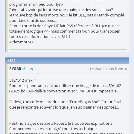
programmer un peu pour lynx.
J'aimerai savoir qui ici utilise une chaine de dev sous Linux?
Je trouve bcp de liens morts pour le kit BLL, pas d'Handy compilé
pour Linux, ni de sources...
Et puis toute la doc Epyx NE fait PAS référence à BLL (ce qui est
totalement logique ^^) mais comment fait-on pour transposer
toutes ces informations avec BLL ?
Aidez-moi :-D?
122
RYGAR
Le 26/02/2008 à 20:10
512*512 maxi ?
Pour mes panoramas j’ai pu utiliser une image de maxi 450*102
(20-25 ko). Au-delà la conversion avec SPRPCK est impossible.
Fadest, ton code me produit une "Error:Bogus line". Erreur fatal
que je rencontre souvent lorsque je veux chainer des sprites...
Petit hors sujet destiné à Fadest, Je trouve tes explications
étonnement claires et malgré tout très technique. La