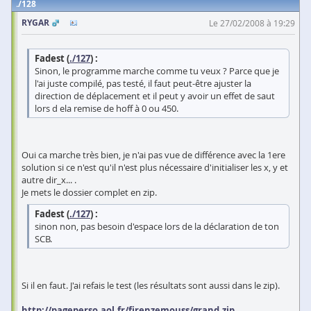
128
RYGAR
Le 27/02/2008 à 19:29
Fadest (
./127
) :
Sinon, le programme marche comme tu veux ? Parce que je
l'ai juste compilé, pas testé, il faut peut-être ajuster la
direction de déplacement et il peut y avoir un effet de saut
lors d ela remise de hoff à 0 ou 450.
Oui ca marche très bien, je n'ai pas vue de différence avec la 1ere
solution si ce n'est qu'il n'est plus nécessaire d'initialiser les x, y et
autre dir_x... .
Je mets le dossier complet en zip.
Fadest (
./127
) :
sinon non, pas besoin d'espace lors de la déclaration de ton
SCB.
Si il en faut. J'ai refais le test (les résultats sont aussi dans le zip).
http://pageperso.aol.fr/firenzemouss/grand.zip