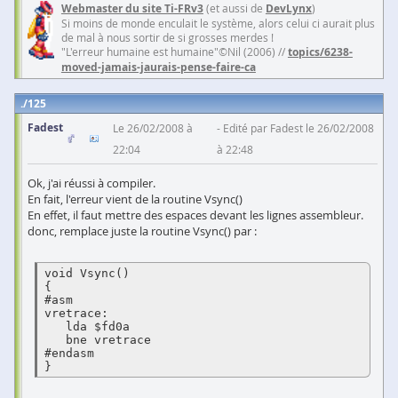
Webmaster du site Ti-FRv3
(et aussi de
DevLynx
)
Si moins de monde enculait le système, alors celui ci aurait plus
de mal à nous sortir de si grosses merdes !
"L'erreur humaine est humaine"©Nil (2006) //
topics/6238-
moved-jamais-jaurais-pense-faire-ca
125
Fadest
Le 26/02/2008 à
Edité par Fadest le 26/02/2008
22:04
à 22:48
Ok, j'ai réussi à compiler.
En fait, l'erreur vient de la routine Vsync()
En effet, il faut mettre des espaces devant les lignes assembleur.
donc, remplace juste la routine Vsync() par :
void Vsync()

{

#asm

vretrace:

   lda $fd0a

   bne vretrace

#endasm

}