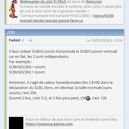
Webmaster du site Ti-FRv3
(et aussi de
DevLynx
)
Si moins de monde enculait le système, alors celui ci aurait plus
de mal à nous sortir de si grosses merdes !
"L'erreur humaine est humaine"©Nil (2006) //
topics/6238-
moved-jamais-jaurais-pense-faire-ca
131
Fadest
Le 18/03/2008 à 10:39
Il faut utiliser SCBHS (zoom horizontal) et SCBVS (zoom vertical)
car en fait, les 2 sont indépendants.
Par exemple :
SCBHS(SCB3) = zoom;
SCBVS(SCB3) = zoom;
Attention, il s'agit de valeur hexadécimales (les 2 $100 dans la
déclaration du SCB). Donc, en décimal, la taille normale (sans
zoom), c'est 256.
Zoomé 2 fois, c'est 512, et 2 fois plus petit, (50
, c'est 128.
Futur ex éditeur de jeux Atari Lynx et Nintendo Game Boy
https://yastuna-games.com