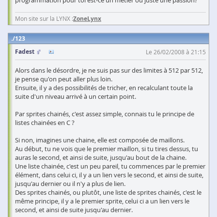
programmation pour toi est-ce un métier ou juste une passion?
Mon site sur la LYNX :
ZoneLynx
123
Fadest
Le 26/02/2008 à 21:15
Alors dans le désordre, je ne suis pas sur des limites à 512 par 512,
je pense qu'on peut aller plus loin.
Ensuite, il y a des possibilités de tricher, en recalculant toute la
suite d'un niveau arrivé à un certain point.
Par sprites chainés, c'est assez simple, connais tu le principe de
listes chainées en C ?
Si non, imagines une chaine, elle est composée de maillons.
Au début, tu ne vois que le premier maillon, si tu tires dessus, tu
auras le second, et ainsi de suite, jusqu'au bout de la chaine.
Une liste chainée, c'est un peu pareil, tu commences par le premier
élément, dans celui ci, il y a un lien vers le second, et ainsi de suite,
jusqu'au dernier ou il n'y a plus de lien.
Des sprites chainés, ou plutôt, une liste de sprites chainés, c'est le
même principe, il y a le premier sprite, celui ci a un lien vers le
second, et ainsi de suite jusqu'au dernier.