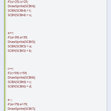
if (u>25) u=25;
DrawSprite(SCBt4);
SCBX(SCBt4) = t;
SCBY(SCBt4) = u;
a++;
if (a>39) a=39;
DrawSprite(SCBt5);
SCBX(SCBt5) = a;
SCBY(SCBt5) = b;
c++;
if (c>59) c=59;
DrawSprite(SCBt6);
SCBX(SCBt6) = c;
SCBY(SCBt6) = d;
e--;
if (e<79) e=79;
DrawSprite(SCBt7);