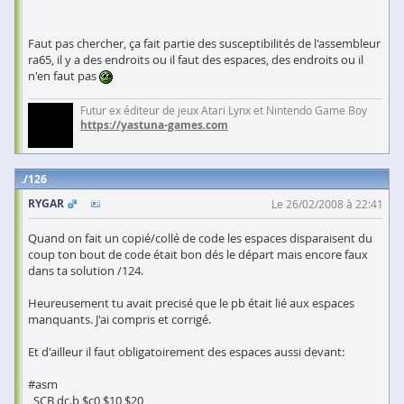
Faut pas chercher, ça fait partie des susceptibilités de l'assembleur
ra65, il y a des endroits ou il faut des espaces, des endroits ou il
n'en faut pas
Futur ex éditeur de jeux Atari Lynx et Nintendo Game Boy
https://yastuna-games.com
126
RYGAR
Le 26/02/2008 à 22:41
Quand on fait un copié/collé de code les espaces disparaisent du
coup ton bout de code était bon dés le départ mais encore faux
dans ta solution /124.
Heureusement tu avait precisé que le pb était lié aux espaces
manquants. J'ai compris et corrigé.
Et d'ailleur il faut obligatoirement des espaces aussi devant:
#asm
_SCB dc.b $c0,$10,$20