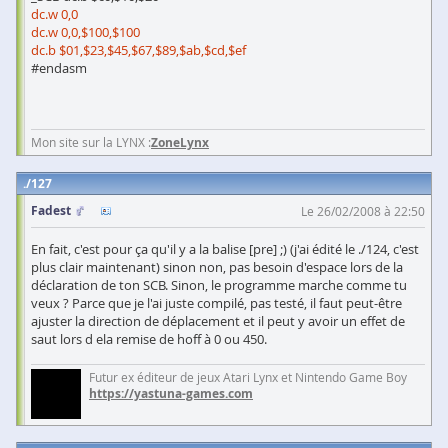
dc.w 0,0
dc.w 0,0,$100,$100
dc.b $01,$23,$45,$67,$89,$ab,$cd,$ef
#endasm
Mon site sur la LYNX :
ZoneLynx
127
Fadest
Le 26/02/2008 à 22:50
En fait, c'est pour ça qu'il y a la balise [pre] ;) (j'ai édité le ./124, c'est
plus clair maintenant) sinon non, pas besoin d'espace lors de la
déclaration de ton SCB. Sinon, le programme marche comme tu
veux ? Parce que je l'ai juste compilé, pas testé, il faut peut-être
ajuster la direction de déplacement et il peut y avoir un effet de
saut lors d ela remise de hoff à 0 ou 450.
Futur ex éditeur de jeux Atari Lynx et Nintendo Game Boy
https://yastuna-games.com