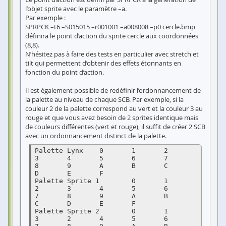
l’objet sprite avec le paramètre –a.
Par exemple :
SPRPCK –t6 –S015015 –r001001 –a008008 –p0 cercle.bmp
définira le point d’action du sprite cercle aux coordonnées
(8,8).
N’hésitez pas à faire des tests en particulier avec stretch et
tilt qui permettent d’obtenir des effets étonnants en
fonction du point d’action.
Il est également possible de redéfinir l’ordonnancement de
la palette au niveau de chaque SCB. Par exemple, si la
couleur 2 de la palette correspond au vert et la couleur 3 au
rouge et que vous avez besoin de 2 sprites identique mais
de couleurs différentes (vert et rouge), il suffit de créer 2 SCB
avec un ordonnancement distinct de la palette.
Palette Lynx	0	1	2	
3	4	5	6	7	
8	9	A	B	C	
D	E	F

Palette Sprite 1	0	1	
2	3	4	5	6	
7	8	9	A	B	
C	D	E	F

Palette Sprite 2	0	1	
3	2	4	5	6	