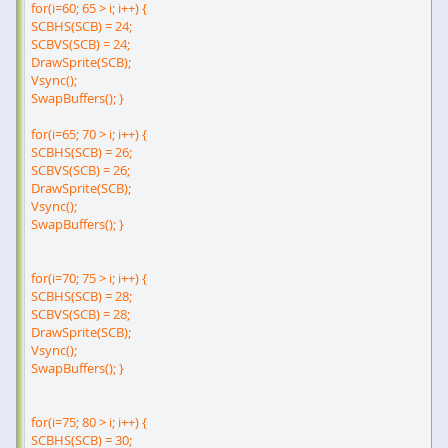
for(i=60; 65 > i; i++) {
SCBHS(SCB) = 24;
SCBVS(SCB) = 24;
DrawSprite(SCB);
Vsync();
SwapBuffers(); }
for(i=65; 70 > i; i++) {
SCBHS(SCB) = 26;
SCBVS(SCB) = 26;
DrawSprite(SCB);
Vsync();
SwapBuffers(); }
for(i=70; 75 > i; i++) {
SCBHS(SCB) = 28;
SCBVS(SCB) = 28;
DrawSprite(SCB);
Vsync();
SwapBuffers(); }
for(i=75; 80 > i; i++) {
SCBHS(SCB) = 30;