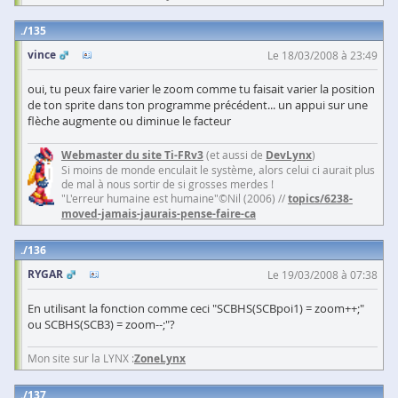
135
vince
Le 18/03/2008 à 23:49
oui, tu peux faire varier le zoom comme tu faisait varier la position
de ton sprite dans ton programme précédent... un appui sur une
flèche augmente ou diminue le facteur
Webmaster du site Ti-FRv3
(et aussi de
DevLynx
)
Si moins de monde enculait le système, alors celui ci aurait plus
de mal à nous sortir de si grosses merdes !
"L'erreur humaine est humaine"©Nil (2006) //
topics/6238-
moved-jamais-jaurais-pense-faire-ca
136
RYGAR
Le 19/03/2008 à 07:38
En utilisant la fonction comme ceci "SCBHS(SCBpoi1) = zoom++;"
ou SCBHS(SCB3) = zoom--;"?
Mon site sur la LYNX :
ZoneLynx
137