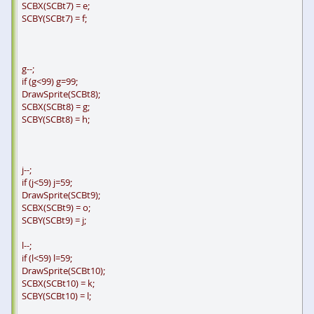
SCBX(SCBt7) = e;
SCBY(SCBt7) = f;
g--;
if (g<99) g=99;
DrawSprite(SCBt8);
SCBX(SCBt8) = g;
SCBY(SCBt8) = h;
j--;
if (j<59) j=59;
DrawSprite(SCBt9);
SCBX(SCBt9) = o;
SCBY(SCBt9) = j;
l--;
if (l<59) l=59;
DrawSprite(SCBt10);
SCBX(SCBt10) = k;
SCBY(SCBt10) = l;