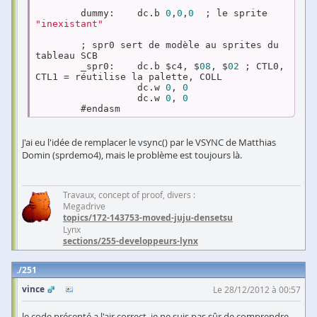
	dummy:    dc.b 
0
,
0
,
0
  ; le sprite 
"inexistant"
	; spr0 sert de modèle au sprites du 
tableau SCB

	_spr0:    dc.b $c4, $
08
, $
02
 ; CTL0, 
CTL1 = réutilise la palette, COLL

	          dc.w 
0
, 
0
	          dc.w 
0
, 
0
	#endasm
J'ai eu l'idée de remplacer le vsync() par le VSYNC de Matthias
Domin (sprdemo4), mais le problème est toujours là.
Travaux, concept of proof, divers :
Megadrive
topics/172-143753-moved-juju-densetsu
Lynx
sections/255-developpeurs-lynx
251
vince
Le 28/12/2012 à 00:57
le code présenté a l'air correct, je ne suis pas sûr de comprendre