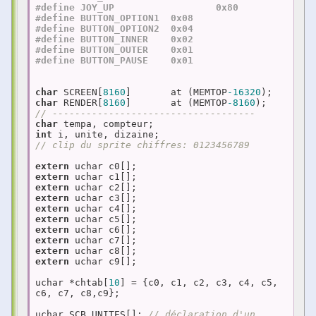
#
define
 JOY_UP			0x80  
#
define
 BUTTON_OPTION1	0x08  
#
define
 BUTTON_OPTION2	0x04  
#
define
 BUTTON_INNER	0x02  
#
define
 BUTTON_OUTER	0x01  
#
define
 BUTTON_PAUSE	0x01  
char
 SCREEN[
8160
]       at (MEMTOP
-16320
char
 RENDER[
8160
]       at (MEMTOP
-8160
// ------------------------------------
char
int
// clip du sprite chiffres: 0123456789
extern
extern
extern
extern
extern
extern
extern
extern
extern
extern
 uchar c9[];  

uchar *chtab[
10
] = {c0, c1, c2, c3, c4, c5, 
c6, c7, c8,c9};

uchar SCB_UNITES[]; 
// déclaration d'un 