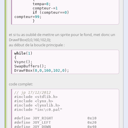
	tempa=
8
;

	compteur-=
1
if
 (compteur==
0
)		
compteur=
99
;

	}
et si tu as oublié de mettre un sprite pour le fond, met donc un
DrawFBox(0,0,160,102,0);
au début de la boucle principale :
while
(
1
)

{ 

Vsync();

SwapBuffers();

DrawFBox(
0
,
0
,
160
,
102
,
0
);
code complet:
// jp 17/12/2012
#
include
<stdlib.h>
#
include
<lynx.h>
#
include
<lynxlib.h>
#
include
"inc\c0.pal"
#
define
 JOY_RIGHT		0x10  
#
define
 JOY_LEFT		0x20  
#
define
 JOY_DOWN		0x40  