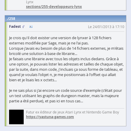
Lynx
sections/255-developpeurs-lynx
258
Fadest
Le 24/01/2013 à 17:10
Je crois qu'il doit exister une version de lynxer à 128 fichiers
externes modifiée par Sage, mais je ne l'ai pas.
Lorsque j'avais eu besoin de plus de 14 fichiers externes, je m'étais
bricolé une solution à base de librairie...
Je faisais une librairie avec tous les objets inclus dedans. Grâce à
une option, je pouvais lister les adresses et tailles de chaque objet,
par la suite, dans mon code, j'incluais ça sous forme de tableau, et
quand je voulais l'objet n, je me positionnais à l'offset qui allait
bien et je lisais les x octets...
Je ne sais plus si j'ai encore un code source d'exemple (c’était pour
un test utilisant les graphs de dungeon master, mais la majeure
partie a été perdue), et pas ici en tous cas...
Futur ex éditeur de jeux Atari Lynx et Nintendo Game Boy
https://yastuna-games.com