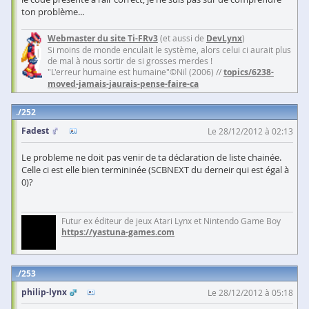
ton problème...
Webmaster du site Ti-FRv3
(et aussi de
DevLynx
)
Si moins de monde enculait le système, alors celui ci aurait plus
de mal à nous sortir de si grosses merdes !
"L'erreur humaine est humaine"©Nil (2006) //
topics/6238-
moved-jamais-jaurais-pense-faire-ca
252
Fadest
Le 28/12/2012 à 02:13
Le probleme ne doit pas venir de ta déclaration de liste chainée.
Celle ci est elle bien termininée (SCBNEXT du derneir qui est égal à
0)?
Futur ex éditeur de jeux Atari Lynx et Nintendo Game Boy
https://yastuna-games.com
253
philip-lynx
Le 28/12/2012 à 05:18