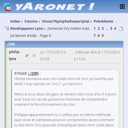
Index
Forums
Vince//Nymphodusse//piwi
Précédente
Developpeurs Lynx
J’aimerais m’y mettre mais
1
2
3
...
5
6
j’ai besoin d’aide. - Page 9
7
8
9
240
philip-
Le 17/12/2012 à
Edité par Boo le 17/12/2012
lynx
01:03
à 17:42
RYGAR (
./239
) :
Ultime tentative avec ton code vince et non ça marche pas
MAIS ! si je rajoute un "int i;" ça marche !!
Merci à vous deux les gars. Je reviens vers vous d'ici 4-5 jours
avec tout un tas de questions histoires de comprendre
vraiment le fonctionnement du truc.
Philippe apparemment tu n'utilise pas la même méthode
que vince et j'aimerais pouvoir comprendre aussi comment
tu fais donc si tu pouvais m'expliquer dans mon code deux