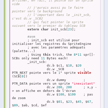
afficher, en fait, il pointe sur un sprite 
vide
// j'aurais aussi pu le faire 
pointer vers le background
// l'important dans le _init_scb, 
c'est dc.w _SCB2
// qui fait pointer le sprite 
suivant vers le premier du tableau SCB
extern
char
 init_scb[
23
];

#asm
	; init_scb est utilisé pour 
initialiser les registres du SpriteEngine 

	; avec les paramètres adéquats 
(palette...)

	; Using 
this
 trick, the 
8
*
11
 spr[]-
SCBs only need 
11
 Bytes each!

	_init_scb:

	          dc.b $c1, $
10
, $
20
	          dc.w _SCB          ; 
PTR_NEXT pointe vers le 
1
° 
sprite 
visible
(SCB[
0
])
	          dc.w dummy         
; 
PTR_DATA pointe vers un sprite 
"inexistant"
	          dc.w 
200
, 
200
      ; x,y -
> on affiche en dehors de l'écran

	          dc.w $
100
, $
100
    ; pas 
de zoom

	          dc.b $
01
, $
23
, $
45
, $
67
, 
$
89
, $ab, $cd, $ef
