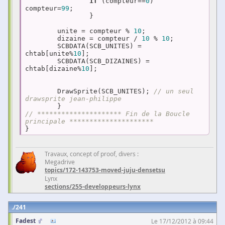
if
 (compteur==
0
)		
compteur=
99
;

		}

	unite = compteur % 
10
;

	dizaine = compteur / 
10
 % 
10
;

	SCBDATA(SCB_UNITES) = 
chtab[unite%
10
];

	SCBDATA(SCB_DIZAINES) = 
chtab[dizaine%
10
];

	DrawSprite(SCB_UNITES); 
// un seul 
drawsprite jean-philippe
// ********************* Fin de la Boucle 
principale *********************
}
Travaux, concept of proof, divers :
Megadrive
topics/172-143753-moved-juju-densetsu
Lynx
sections/255-developpeurs-lynx
241
Fadest
Le 17/12/2012 à 09:44