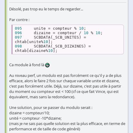
Désolé, pas trop eu le temps de regarder...
Par contre :
095
     unite = compteur % 
10
096
     dizaine = compteur / 
10
 % 
10
097
     SCBDATA(_SCB_UNITES) = 
chtab[unite%
10
098
     SCBDATA(_SCB_DIZAINES) = 
chtab[dizaine%
10
Ca module à fond là
Au niveau perf, un modulo est pas forcément ce qu'il y a de plus
efficace, alors le faire 2 fois sur chaque variable unite et dizaine,
c'est pas forcément utile. Déjà, sur dizaine, c'est pas utile à partir
du moment ou compteur est < 100 (cf ce que fait Vince, qui est
équivalent, mais sans la redondance).
Une solution, pour se passer du modulo serait :
dizaine = compteur/10;
unité = compteur -10*dizaine;
(mais je ne sais pas quelle solution est la plus efficace, en terme de
performance et de taille de code généré)