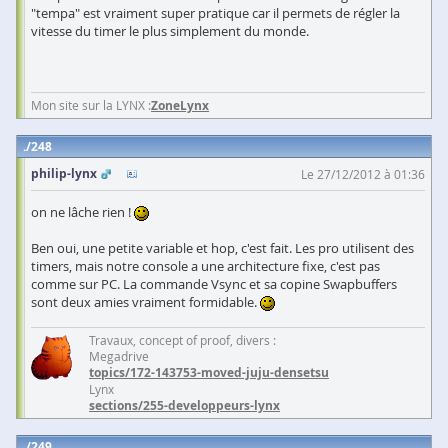
"tempa" est vraiment super pratique car il permets de régler la
vitesse du timer le plus simplement du monde.
Mon site sur la LYNX :
ZoneLynx
248
philip-lynx
Le 27/12/2012 à 01:36
on ne lâche rien !
Ben oui, une petite variable et hop, c'est fait. Les pro utilisent des
timers, mais notre console a une architecture fixe, c'est pas
comme sur PC. La commande Vsync et sa copine Swapbuffers
sont deux amies vraiment formidable.
Travaux, concept of proof, divers :
Megadrive
topics/172-143753-moved-juju-densetsu
Lynx
sections/255-developpeurs-lynx
249