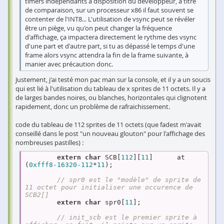
timers indépendants à disposition du développeur, à titre
de comparaison, sur un processeur x86 il faut souvent se
contenter de l'INT8... L'utilisation de vsync peut se révéler
être un piège, vu qu'on peut changer la fréquence
d'affichage, ça impactera directement le rythme des vsync
d'une part et d'autre part, si tu as dépassé le temps d'une
frame alors vsync attendra la fin de la frame suivante, à
manier avec précaution donc.
Justement, j'ai testé mon pac man sur la console, et il y a un soucis
qui est lié à l'utilisation du tableau de x sprites de 11 octets. Il y a
de larges bandes noires, ou blanches, horizontales qui clignotent
rapidement, donc un problème de rafraichissement.
code du tableau de 112 sprites de 11 octets (que fadest m'avait
conseillé dans le post "un nouveau glouton" pour l'affichage des
nombreuses pastilles) :
extern
char
 SCB[
112
][
11
]      at 
(
0xfff8
-16320
-112
*
11
);

// spr0 est le "modèle" de sprite de 
11 octet pour initialiser une occurence de 
SCB2[]
extern
char
 spr0[
11
];

// init_scb est le premier sprite à 