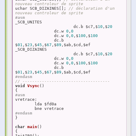
nouveau controleur de sprite
uchar SCB_DIZAINES[]; 
// déclaration d'un 
nouveau controleur de sprite	  
#asm
_SCB_UNITES 

			dc.b $c7,$
10
,$
20
	        dc.w 
0
,
0
	        dc.w 
0
,
0
,$
100
,$
100
	        dc.b 
$
01
,$
23
,$
45
,$
67
,$
89
,$ab,$cd,$ef

_SCB_DIZAINES 

			dc.b $c7,$
10
,$
20
	        dc.w 
0
,
0
	        dc.w 
0
,
0
,$
100
,$
100
	        dc.b 
$
01
,$
23
,$
45
,$
67
,$
89
#endasm
// ------------------------------------
void
Vsync
()
#asm  
vretrace:  

	lda $fd0a  

#endasm  
}

char
main
()
{  

InitIRQ();  
