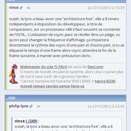
vince
Le 27/12/2012 à 10:39
oulah, la lynx a beau avoir une "architecture fixe", elle a 8 timers
indépendants à disposition du développeur, à titre de
comparaison, sur un processeur x86 il faut souvent se contenter
de l'INT8... L'utilisation de vsync peut se révéler être un piège, vu
qu'on peut changer la fréquence d'affichage, ça impactera
directement le rythme des vsync d'une part et d'autre part, si tu as
dépassé le temps d'une frame alors vsync attendra la fin de la
frame suivante, à manier avec précaution donc.
Webmaster du site Ti-FRv3
(et aussi de
DevLynx
)
Si moins de monde enculait le système, alors celui ci aurait plus
de mal à nous sortir de si grosses merdes !
"L'erreur humaine est humaine"©Nil (2006) //
topics/6238-
moved-jamais-jaurais-pense-faire-ca
250
philip-lynx
Le 27/12/2012 à 23:33
vince (
./249
) :
oulah, la lynx a beau avoir une "architecture fixe", elle a 8