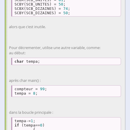
SCBY(SCB_UNITES) = 
50
;  

SCBX(SCB_DIZAINES) = 
74
; 

SCBY(SCB_DIZAINES) = 
50
;   
alors que c'est inutile.
Pour décrementer, utilise une autre variable, comme:
au début:
char
 tempa;
après char main() :
compteur = 
99
;

tempa = 
8
;
dans la boucle principale :
tempa-=
1
if
 (tempa==
0
)

	{
