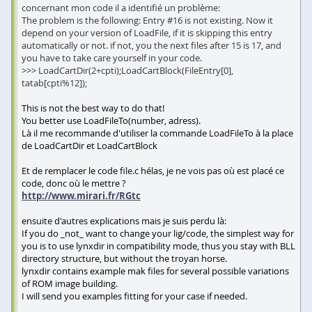
concernant mon code il a identifié un problème:
The problem is the following: Entry #16 is not existing. Now it
depend on your version of LoadFile, if it is skipping this entry
automatically or not. if not, you the next files after 15 is 17, and
you have to take care yourself in your code.
>>> LoadCartDir(2+cpti);LoadCartBlock(FileEntry[0],
tatab[cpti%12]);
This is not the best way to do that!
You better use LoadFileTo(number, adress).
Là il me recommande d'utiliser la commande LoadFileTo à la place
de LoadCartDir et LoadCartBlock
Et de remplacer le code file.c hélas, je ne vois pas où est placé ce
code, donc où le mettre ?
http://www.mirari.fr/RGtc
ensuite d'autres explications mais je suis perdu là:
If you do _not_ want to change your lig/code, the simplest way for
you is to use lynxdir in compatibility mode, thus you stay with BLL
directory structure, but without the troyan horse.
lynxdir contains example mak files for several possible variations
of ROM image building.
I will send you examples fitting for your case if needed.