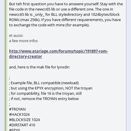
But teh first question you have to answere yourself: Stay with the
file code in the newcc65 lib or use a different one. The one in
newcc65 lib is _only_ for BLL styledirectory and 1024bytes/block
ROMs (max 256k). If you have different requierements, you have
to exchange the code with mine (for example).
et aussi:
a few more infos
http://www.atariage.com/forums/topic/191897-rom-
directory-creator
and, here is the mak file for lynxdir:
;
; Example file, BLL compatible (newload)
; but using the EPYX encryption, NOT the troyan
; for compatibility, file 16 is the troyan, still
; if not, remove the TROYAN entry below
;
#TROYAN
#HACK1024
#BLOCKSIZE 1024
#DIRSTART 410
#EPYX