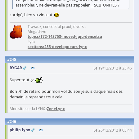
assembleur, ne devrait-elle pas s'appeler _
_
SCB_UNITES ?
corrigé, bien vu vincent.
Travaux, concept of proof, divers :
Megadrive
topics/172-143753-moved-juju-densetsu
Lynx
sections/255-developpeurs-lynx
245
RYGAR
Le 19/12/2012 à 23:46
Super tout ça
Bon 7h de retard pour mon vol du soir je suis claqué mais dés
demain je reprends tout cela.
Mon site sur la LYNX :
ZoneLynx
246
philip-lynx
Le 26/12/2012 à 03:44