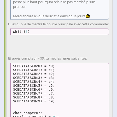
poste plus haut pourquoi cela n'as pas marché je suis
preneur.
Merci encore à vous deux et à dans qque jours
tu as oublié de mettre la boucle principale avec cette commande:
while
(
1
)
Et après compteur = 99; tu met les lignes suivantes:
SCBDATA(SCBc0) = c0; 

SCBDATA(SCBc1) = c1; 

SCBDATA(SCBc2) = c2; 

SCBDATA(SCBc3) = c3; 

SCBDATA(SCBc4) = c4; 

SCBDATA(SCBc5) = c5; 

SCBDATA(SCBc6) = c6; 

SCBDATA(SCBc7) = c7; 

SCBDATA(SCBc8) = c8; 

SCBDATA(SCBc9) = c9; 

char
 compteur; 

SCBX(SCB_UNITES) = 
81
;  
