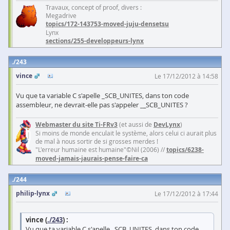
Travaux, concept of proof, divers :
Megadrive
topics/172-143753-moved-juju-densetsu
Lynx
sections/255-developpeurs-lynx
243
vince
Le 17/12/2012 à 14:58
Vu que ta variable C s'apelle _SCB_UNITES, dans ton code
assembleur, ne devrait-elle pas s'appeler _
_
SCB_UNITES ?
Webmaster du site Ti-FRv3
(et aussi de
DevLynx
)
Si moins de monde enculait le système, alors celui ci aurait plus
de mal à nous sortir de si grosses merdes !
"L'erreur humaine est humaine"©Nil (2006) //
topics/6238-
moved-jamais-jaurais-pense-faire-ca
244
philip-lynx
Le 17/12/2012 à 17:44
vince (
./243
) :
Vu que ta variable C s'apelle _SCB_UNITES, dans ton code