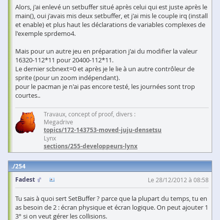
Alors, j'ai enlevé un setbuffer situé après celui qui est juste après le
main(), oui j'avais mis deux setbuffer, et j'ai mis le couple irq (install
et enable) et plus haut les déclarations de variables complexes de
l'exemple sprdemo4.
Mais pour un autre jeu en préparation j'ai du modifier la valeur
16320-112*11 pour 20400-112*11.
Le dernier scbnext=0 et après je le lie à un autre contrôleur de
sprite (pour un zoom indépendant).
pour le pacman je n'ai pas encore testé, les journées sont trop
courtes..
Travaux, concept of proof, divers :
Megadrive
topics/172-143753-moved-juju-densetsu
Lynx
sections/255-developpeurs-lynx
254
Fadest
Le 28/12/2012 à 08:58
Tu sais à quoi sert SetBuffer ? parce que la plupart du temps, tu en
as besoin de 2 : écran physique et écran logique. On peut ajouter 1
3° si on veut gérer les collisions.