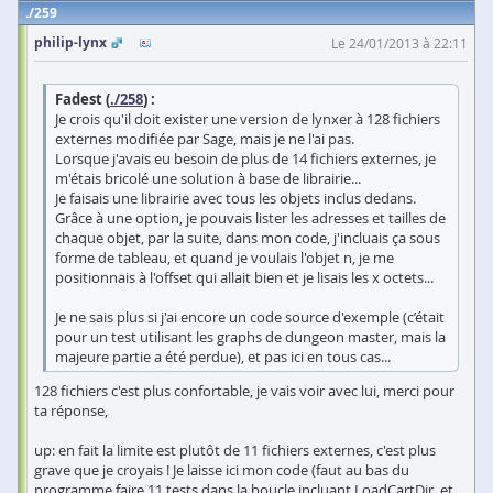
259
philip-lynx
Le 24/01/2013 à 22:11
Fadest (
./258
) :
Je crois qu'il doit exister une version de lynxer à 128 fichiers
externes modifiée par Sage, mais je ne l'ai pas.
Lorsque j'avais eu besoin de plus de 14 fichiers externes, je
m'étais bricolé une solution à base de librairie...
Je faisais une librairie avec tous les objets inclus dedans.
Grâce à une option, je pouvais lister les adresses et tailles de
chaque objet, par la suite, dans mon code, j'incluais ça sous
forme de tableau, et quand je voulais l'objet n, je me
positionnais à l'offset qui allait bien et je lisais les x octets...
Je ne sais plus si j'ai encore un code source d'exemple (c’était
pour un test utilisant les graphs de dungeon master, mais la
majeure partie a été perdue), et pas ici en tous cas...
128 fichiers c'est plus confortable, je vais voir avec lui, merci pour
ta réponse,
up: en fait la limite est plutôt de 11 fichiers externes, c'est plus
grave que je croyais ! Je laisse ici mon code (faut au bas du
programme faire 11 tests dans la boucle incluant LoadCartDir, et