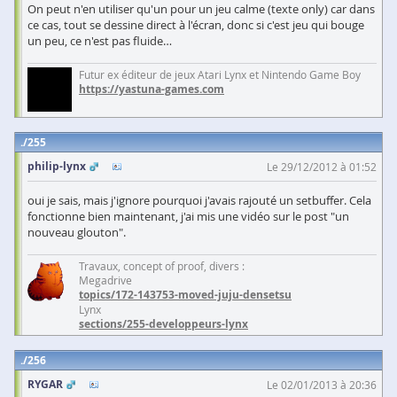
On peut n'en utiliser qu'un pour un jeu calme (texte only) car dans
ce cas, tout se dessine direct à l'écran, donc si c'est jeu qui bouge
un peu, ce n'est pas fluide…
Futur ex éditeur de jeux Atari Lynx et Nintendo Game Boy
https://yastuna-games.com
255
philip-lynx
Le 29/12/2012 à 01:52
oui je sais, mais j'ignore pourquoi j'avais rajouté un setbuffer. Cela
fonctionne bien maintenant, j'ai mis une vidéo sur le post "un
nouveau glouton".
Travaux, concept of proof, divers :
Megadrive
topics/172-143753-moved-juju-densetsu
Lynx
sections/255-developpeurs-lynx
256
RYGAR
Le 02/01/2013 à 20:36