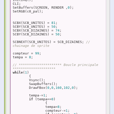
CLI;  

SetBuffers(SCREEN, RENDER ,
0
);  

SetRGB(c0_pal); 

SCBX(SCB_UNITES) = 
81
;  

SCBY(SCB_UNITES) = 
50
;  

SCBX(SCB_DIZAINES) = 
74
; 

SCBY(SCB_DIZAINES) = 
50
;

SCBNEXT(SCB_UNITES) = SCB_DIZAINES; 
// 
chainage de sprite
compteur = 
99
;

tempa = 
8
;

// ********************* Boucle principale 
*********************
while
(
1
)

	{ 

	Vsync();

	SwapBuffers();

	DrawFBox(
0
,
0
,
160
,
102
,
0
);

	tempa-=
1
;

if
 (tempa==
0
)

		{

		tempa=
8
;

		compteur-=
1
;
