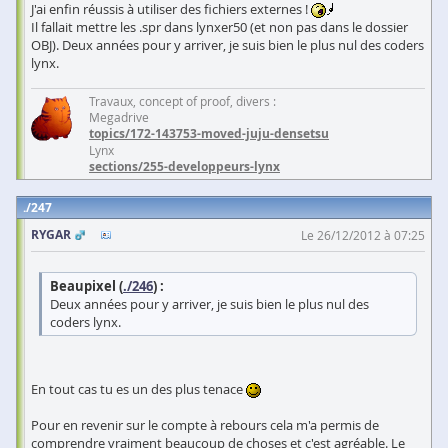
J'ai enfin réussis à utiliser des fichiers externes !
Il fallait mettre les .spr dans lynxer50 (et non pas dans le dossier
OBJ). Deux années pour y arriver, je suis bien le plus nul des coders
lynx.
Travaux, concept of proof, divers :
Megadrive
topics/172-143753-moved-juju-densetsu
Lynx
sections/255-developpeurs-lynx
247
RYGAR
Le 26/12/2012 à 07:25
Beaupixel (
./246
) :
Deux années pour y arriver, je suis bien le plus nul des
coders lynx.
En tout cas tu es un des plus tenace
Pour en revenir sur le compte à rebours cela m'a permis de
comprendre vraiment beaucoup de choses et c'est agréable. Le