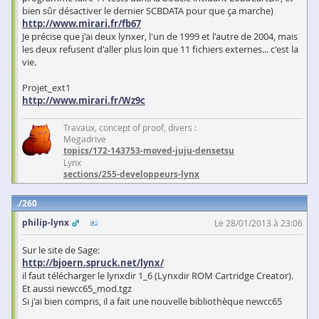
bien sûr désactiver le dernier SCBDATA pour que ça marche)
http://www.mirari.fr/fb67
Je précise que j'ai deux lynxer, l'un de 1999 et l'autre de 2004, mais
les deux refusent d'aller plus loin que 11 fichiers externes... c'est la
vie.
Projet_ext1
http://www.mirari.fr/Wz9c
Travaux, concept of proof, divers :
Megadrive
topics/172-143753-moved-juju-densetsu
Lynx
sections/255-developpeurs-lynx
260
philip-lynx
Le 28/01/2013 à 23:06
Sur le site de Sage:
http://bjoern.spruck.net/lynx/
il faut télécharger le lynxdir 1_6 (Lynxdir ROM Cartridge Creator).
Et aussi newcc65_mod.tgz
Si j'ai bien compris, il a fait une nouvelle bibliothèque newcc65