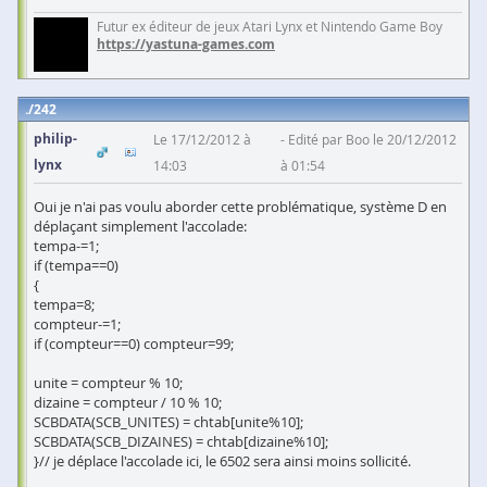
Futur ex éditeur de jeux Atari Lynx et Nintendo Game Boy
https://yastuna-games.com
242
philip-
Le 17/12/2012 à
Edité par Boo le 20/12/2012
lynx
14:03
à 01:54
Oui je n'ai pas voulu aborder cette problématique, système D en
déplaçant simplement l'accolade:
tempa-=1;
if (tempa==0)
{
tempa=8;
compteur-=1;
if (compteur==0) compteur=99;
unite = compteur % 10;
dizaine = compteur / 10 % 10;
SCBDATA(SCB_UNITES) = chtab[unite%10];
SCBDATA(SCB_DIZAINES) = chtab[dizaine%10];
}// je déplace l'accolade ici, le 6502 sera ainsi moins sollicité.