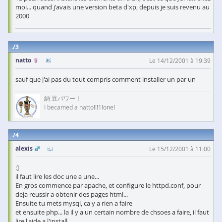
moi... quand j'avais une version beta d'xp, depuis je suis revenu au
2000
3
natto
Le 14/12/2001 à 19:39
sauf que j'ai pas du tout compris comment installer un par un
納 豆パワー！
I becamed a natto!!!1!one!
4
alexis
Le 15/12/2001 à 11:00
:]
il faut lire les doc une a une...
En gros commence par apache, et configure le httpd.conf, pour
deja reussir a obtenir des pages html...
Ensuite tu mets mysql, ca y a rien a faire
et ensuite php... la il y a un certain nombre de chsoes a faire, il faut
lire l'aide a l'install...