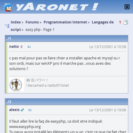
Index
Forums
Programmation Internet
Langages de
1
script
easy php - Page 1
1
natto
Le 13/12/2001 à 10:58
c pas mal pour pas se faire chier a installer apache et mysql su r
son ordi, mais sur winXP pro il marche pas ..vous aves des
solutions ?
納 豆パワー！
I becamed a natto!!!1!one!
2
alexis
Le 13/12/2001 à 19:08
Il faut aller lire la faq de easyphp, ca doit etre indiqué:
www.easyphp.org
Tu peux aussi installé les éléments un a un, c'est ce que j'ai fait chez