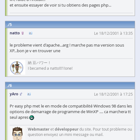
et ensuite essayer de voir si tu obtiens des pages php...
5
natto
Le 18/12/2001 à 13:35
le probleme vient d'apache...arg ! marche pas ma version sous
XP...bon je v en trouver une
納 豆パワー！
I becamed a natto!!!1!one!
6
yAro
Le 18/12/2001 à 17:25
Pr easy php met le en mode de compatibilité Windows 98 dans les
options de demarrage de programme de WinXP .... ca marchera tt
seul apres
Webmaster
et
développeur
du site. Pour tout probleme ou
question envoyez un mini message ou mail.