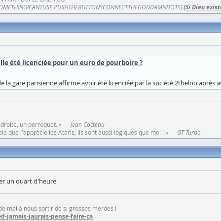
OMETHINGICANTUSE PUSHTHEBUTTONSCONNECTTHEGODDAMNDOTS]
(Si Dieu exist
le été licenciée pour un euro de pourboire ?
la gare parisienne affirme avoir été licenciée par la société 2theloo après av
 droite, un perroquet. » —
Jean Cocteau
a que j'apprécie les Ataris, ils sont aussi logiques que moi ! » —
GT Turbo
ler un quart d'heure
 de mal à nous sortir de si grosses merdes !
d-jamais-jaurais-pense-faire-ca