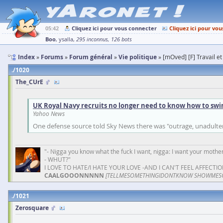
05:42
Cliquez ici pour vous connecter
Cliquez ici pour vou
Boo
ysalla
295 inconnus
126 bots
Index
Forums
Forum général
Vie politique
[mOved] [F] Travail et
1020
The_CUrE
UK Royal Navy recruits no longer need to know how to swi
Yahoo News
One defense source told Sky News there was "outrage, unadulter
"- Nigga you know what the fuck I want, nigga: I want your mother
- WHUT?"
I LOVE TO HATE/I HATE YOUR LOVE -AND I CAN'T FEEL AFFECTIO
CAALGOOONNNNN
[TELLMESOMETHINGIDONTKNOW SHOWMES
1021
Zerosquare