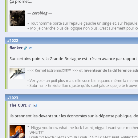
Ça promet...
—
Zeroblog
—
« Tout homme porte sur l'épaule gauche un singe et, sur l'épaule
« Moi je cherche plus de logique non plus. C'est surement pour cel
1022
flanker
Sur certains points, la Grande-Bretagne est très en avance par rapport
<<< Kernel Extremis©®™ >>> et
Inventeur de la différence adm
<Vertyos> un poil plus mais elle suce bien quand même la mien
<Sabrina`> tinkiete flan c juste qu'ils sont jaloux que je te trouv
1023
The_CUrE
Ils prennent les devants sur les économies sur la dépense publique, d
"- Nigga you know what the fuck I want, nigga: I want your mother
- WHUT?"
I LOVE TO HATE/I HATE YOUR LOVE -AND I CAN'T FEEL AFFECTIO