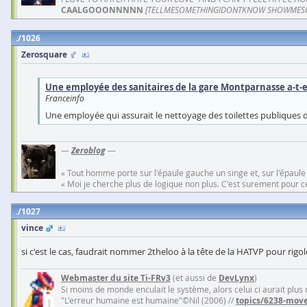
CAALGOOONNNNN
[TELLMESOMETHINGIDONTKNOW SHOWMES
1026
Zerosquare
Une employée des sanitaires de la gare Montparnasse a-t-el
Franceinfo
Une employée qui assurait le nettoyage des toilettes publiques de 
—
Zeroblog
—
« Tout homme porte sur l'épaule gauche un singe et, sur l'épaule
« Moi je cherche plus de logique non plus. C'est surement pour cel
1027
vince
si c'est le cas, faudrait nommer 2theloo à la tête de la HATVP pour rigo
Webmaster du site Ti-FRv3
(et aussi de
DevLynx
)
Si moins de monde enculait le système, alors celui ci aurait plus
"L'erreur humaine est humaine"©Nil (2006) //
topics/6238-move