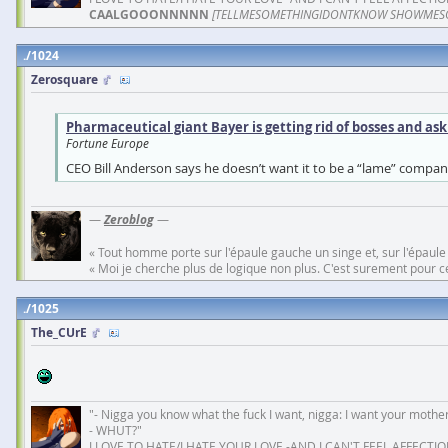
CAALGOOONNNNN
[TELLMESOMETHINGIDONTKNOW SHOWMES
1024
Zerosquare
Pharmaceutical giant Bayer is getting rid of bosses and asking
Fortune Europe
CEO Bill Anderson says he doesn’t want it to be a “lame” company,
—
Zeroblog
—
« Tout homme porte sur l'épaule gauche un singe et, sur l'épaule
« Moi je cherche plus de logique non plus. C'est surement pour cel
1025
The_CUrE
"- Nigga you know what the fuck I want, nigga: I want your mother
- WHUT?"
I LOVE TO HATE/I HATE YOUR LOVE -AND I CAN'T FEEL AFFECTIO