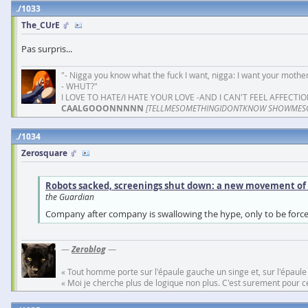
1033
The_CUrE
Pas surpris...
"- Nigga you know what the fuck I want, nigga: I want your mother
- WHUT?"
I LOVE TO HATE/I HATE YOUR LOVE -AND I CAN'T FEEL AFFECTIO
CAALGOOONNNNN
[TELLMESOMETHINGIDONTKNOW SHOWMES
1034
Zerosquare
Robots sacked, screenings shut down: a new movement of lu
the Guardian
Company after company is swallowing the hype, only to be forced
—
Zeroblog
—
« Tout homme porte sur l'épaule gauche un singe et, sur l'épaule
« Moi je cherche plus de logique non plus. C'est surement pour cel