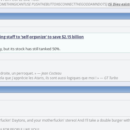
OMETHINGICANTUSE PUSHTHEBUTTONSCONNECTTHEGODDAMNDOTS]
(Si Dieu exist
 staff to ‘self-organize’ to save $2.15 billion
 but its stock has still tanked 50%.
 droite, un perroquet. » —
Jean Cocteau
a que j'apprécie les Ataris, ils sont aussi logiques que moi ! » —
GT Turbo
fuckin' Daytons, and your motherfuckin' stereo! And I'll take a double burger wit
N FOR PEOPLE LIKE YOU!