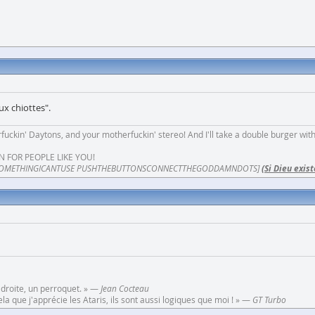
ux chiottes".
fuckin' Daytons, and your motherfuckin' stereo! And I'll take a double burger wit
N FOR PEOPLE LIKE YOU!
OMETHINGICANTUSE PUSHTHEBUTTONSCONNECTTHEGODDAMNDOTS]
(Si Dieu exist
 droite, un perroquet. » —
Jean Cocteau
a que j'apprécie les Ataris, ils sont aussi logiques que moi ! » —
GT Turbo