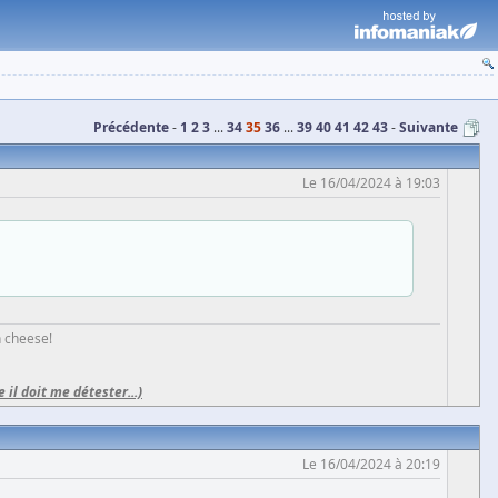
Précédente
1
2
3
...
34
35
36
...
39
40
41
42
43
Suivante
Le 16/04/2024 à 19:03
h cheese!
e il doit me détester...)
Le 16/04/2024 à 20:19