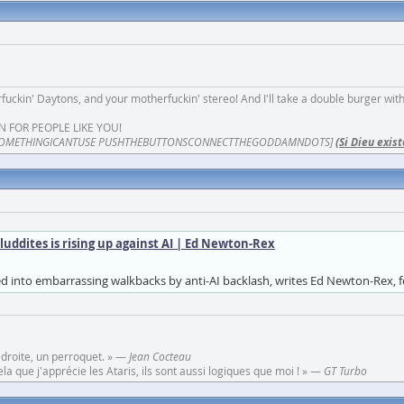
fuckin' Daytons, and your motherfuckin' stereo! And I'll take a double burger wit
N FOR PEOPLE LIKE YOU!
OMETHINGICANTUSE PUSHTHEBUTTONSCONNECTTHEGODDAMNDOTS]
(Si Dieu exist
ddites is rising up against AI | Ed Newton-Rex
 into embarrassing walkbacks by anti-AI backlash, writes Ed Newton-Rex, fo
 droite, un perroquet. » —
Jean Cocteau
a que j'apprécie les Ataris, ils sont aussi logiques que moi ! » —
GT Turbo