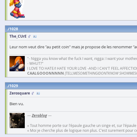
1028
The_CUrE
Leur nom veut dire "au petit coin" mais je propose de les renommer "a
"- Nigga you know what the fuck I want, nigga: I want your mother
- WHUT?"
I LOVE TO HATE/I HATE YOUR LOVE -AND I CAN'T FEEL AFFECTIO
CAALGOOONNNNN
[TELLMESOMETHINGIDONTKNOW SHOWMES
1029
Zerosquare
Bien vu.
—
Zeroblog
—
« Tout homme porte sur l'épaule gauche un singe et, sur l'épaule
« Moi je cherche plus de logique non plus. C'est surement pour cel