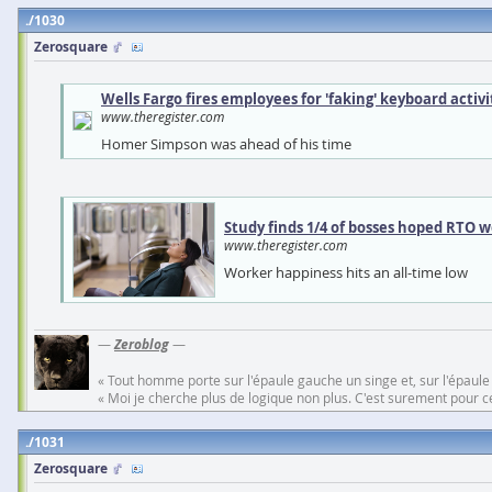
1030
Zerosquare
Wells Fargo fires employees for 'faking' keyboard activi
www.theregister.com
Homer Simpson was ahead of his time
Study finds 1/4 of bosses hoped RTO w
www.theregister.com
Worker happiness hits an all-time low
—
Zeroblog
—
« Tout homme porte sur l'épaule gauche un singe et, sur l'épaule
« Moi je cherche plus de logique non plus. C'est surement pour cel
1031
Zerosquare