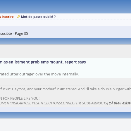
s inscrire
Mot de passe oublié ?
 société - Page 35
m as enlistment problems mount, report says
ated utter outrage" over the move internally.
fuckin' Daytons, and your motherfuckin' stereo! And I'll take a double burger wit
N FOR PEOPLE LIKE YOU!
OMETHINGICANTUSE PUSHTHEBUTTONSCONNECTTHEGODDAMNDOTS]
(Si Dieu exist