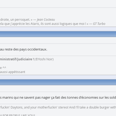
 droite, un perroquet. » —
Jean Cocteau
a que j'apprécie les Ataris, ils sont aussi logiques que moi ! » —
GT Turbo
 au reste des pays occidentaux.
inistratif/judiciaire !
(©Yoshi Noir)
ne ^^
e aussi appétissant
es marins qui ne savent pas nager ça fait des tonnes d'économies sur les so
fuckin' Daytons, and your motherfuckin' stereo! And I'll take a double burger wit
N FOR PEOPLE LIKE YOU!